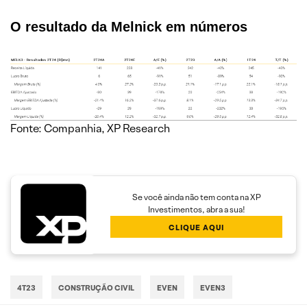
O resultado da Melnick em números
Fonte: Companhia, XP Research
Se você ainda não tem conta na XP
Investimentos, abra a sua!
CLIQUE AQUI
4T23
CONSTRUÇÃO CIVIL
EVEN
EVEN3