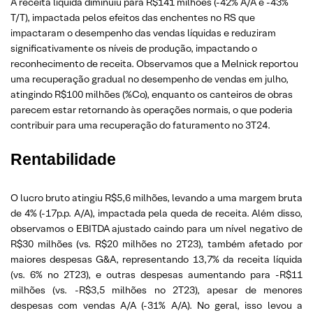
A receita líquida diminuiu para R$141 milhões (-42% A/A e -43%
T/T), impactada pelos efeitos das enchentes no RS que
impactaram o desempenho das vendas líquidas e reduziram
significativamente os níveis de produção, impactando o
reconhecimento de receita. Observamos que a Melnick reportou
uma recuperação gradual no desempenho de vendas em julho,
atingindo R$100 milhões (%Co), enquanto os canteiros de obras
parecem estar retornando às operações normais, o que poderia
contribuir para uma recuperação do faturamento no 3T24.
Rentabilidade
O lucro bruto atingiu R$5,6 milhões, levando a uma margem bruta
de 4% (-17p.p. A/A), impactada pela queda de receita. Além disso,
observamos o EBITDA ajustado caindo para um nível negativo de
R$30 milhões (vs. R$20 milhões no 2T23), também afetado por
maiores despesas G&A, representando 13,7% da receita líquida
(vs. 6% no 2T23), e outras despesas aumentando para -R$11
milhões (vs. -R$3,5 milhões no 2T23), apesar de menores
despesas com vendas A/A (-31% A/A). No geral, isso levou a