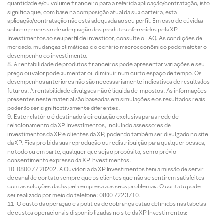
quantidade e/ou volume financeiro para a referida aplicação/contratação, isto
significa que, com base na composição atual da sua carteira, esta
aplicação/contratação não está adequada ao seu perfil. Em caso de dúvidas
sobre o processo de adequação dos produtos oferecidos pela XP
Investimentos ao seu perfil de investidor, consulte o FAQ. As condições de
mercado, mudanças climáticas e o cenário macroeconômico podem afetar o
desempenho do investimento.
A rentabilidade de produtos financeiros pode apresentar variações e seu
preço ou valor pode aumentar ou diminuir num curto espaço de tempo. Os
desempenhos anteriores não são necessariamente indicativos de resultados
futuros. A rentabilidade divulgada não é líquida de impostos. As informações
presentes neste material são baseadas em simulações e os resultados reais
poderão ser significativamente diferentes.
Este relatório é destinado à circulação exclusiva para a rede de
relacionamento da XP Investimentos, incluindo assessores de
investimentos da XP e clientes da XP, podendo também ser divulgado no site
da XP. Fica proibida sua reprodução ou redistribuição para qualquer pessoa,
no todo ou em parte, qualquer que seja o propósito, sem o prévio
consentimento expresso da XP Investimentos.
0800 77 20202. A Ouvidoria da XP Investimentos tem a missão de servir
de canal de contato sempre que os clientes que não se sentirem satisfeitos
com as soluções dadas pela empresa aos seus problemas. O contato pode
ser realizado por meio do telefone: 0800 722 3710.
O custo da operação e a política de cobrança estão definidos nas tabelas
de custos operacionais disponibilizadas no site da XP Investimentos: