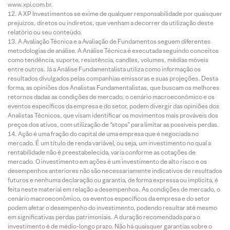
www.xpi.com.br.
A XP Investimentos se exime de qualquer responsabilidade por quaisquer
prejuízos, diretos ou indiretos, que venham a decorrer da utilização deste
relatório ou seu conteúdo.
A Avaliação Técnica e a Avaliação de Fundamentos seguem diferentes
metodologias de análise. A Análise Técnica é executada seguindo conceitos
como tendência, suporte, resistência, candles, volumes, médias móveis
entre outros. Já a Análise Fundamentalista utiliza como informação os
resultados divulgados pelas companhias emissoras e suas projeções. Desta
forma, as opiniões dos Analistas Fundamentalistas, que buscam os melhores
retornos dadas as condições de mercado, o cenário macroeconômico e os
eventos específicos da empresa e do setor, podem divergir das opiniões dos
Analistas Técnicos, que visam identificar os movimentos mais prováveis dos
preços dos ativos, com utilização de “stops” para limitar as possíveis perdas.
Ação é uma fração do capital de uma empresa que é negociada no
mercado. É um título de renda variável, ou seja, um investimento no qual a
rentabilidade não é preestabelecida, varia conforme as cotações de
mercado. O investimento em ações é um investimento de alto risco e os
desempenhos anteriores não são necessariamente indicativos de resultados
futuros e nenhuma declaração ou garantia, de forma expressa ou implícita, é
feita neste material em relação a desempenhos. As condições de mercado, o
cenário macroeconômico, os eventos específicos da empresa e do setor
podem afetar o desempenho do investimento, podendo resultar até mesmo
em significativas perdas patrimoniais. A duração recomendada para o
investimento é de médio-longo prazo. Não há quaisquer garantias sobre o