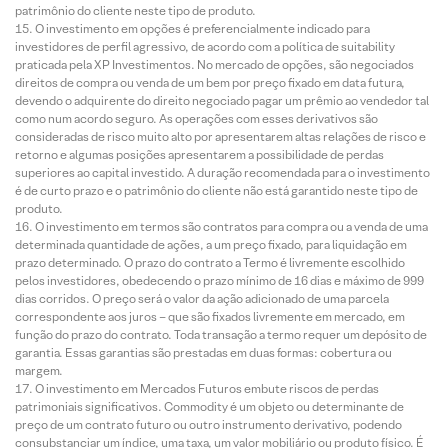
patrimônio do cliente neste tipo de produto.
O investimento em opções é preferencialmente indicado para
investidores de perfil agressivo, de acordo com a política de suitability
praticada pela XP Investimentos. No mercado de opções, são negociados
direitos de compra ou venda de um bem por preço fixado em data futura,
devendo o adquirente do direito negociado pagar um prêmio ao vendedor tal
como num acordo seguro. As operações com esses derivativos são
consideradas de risco muito alto por apresentarem altas relações de risco e
retorno e algumas posições apresentarem a possibilidade de perdas
superiores ao capital investido. A duração recomendada para o investimento
é de curto prazo e o patrimônio do cliente não está garantido neste tipo de
produto.
O investimento em termos são contratos para compra ou a venda de uma
determinada quantidade de ações, a um preço fixado, para liquidação em
prazo determinado. O prazo do contrato a Termo é livremente escolhido
pelos investidores, obedecendo o prazo mínimo de 16 dias e máximo de 999
dias corridos. O preço será o valor da ação adicionado de uma parcela
correspondente aos juros – que são fixados livremente em mercado, em
função do prazo do contrato. Toda transação a termo requer um depósito de
garantia. Essas garantias são prestadas em duas formas: cobertura ou
margem.
O investimento em Mercados Futuros embute riscos de perdas
patrimoniais significativos. Commodity é um objeto ou determinante de
preço de um contrato futuro ou outro instrumento derivativo, podendo
consubstanciar um índice, uma taxa, um valor mobiliário ou produto físico. É