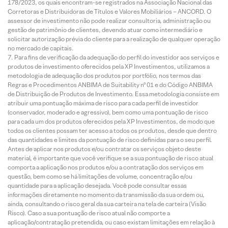
178/2023, os quais encontram-se registrados na Associação Nacional das
Corretoras e Distribuidoras de Títulos e Valores Mobiliários – ANCORD. O
assessor de investimento não pode realizar consultoria, administração ou
gestão de patrimônio de clientes, devendo atuar como intermediário e
solicitar autorização prévia do cliente para a realização de qualquer operação
no mercado de capitais.
Para fins de verificação da adequação do perfil do investidor aos serviços e
produtos de investimento oferecidos pela XP Investimentos, utilizamos a
metodologia de adequação dos produtos por portfólio, nos termos das
Regras e Procedimentos ANBIMA de Suitability nº 01 e do Código ANBIMA
de Distribuição de Produtos de Investimento. Essa metodologia consiste em
atribuir uma pontuação máxima de risco para cada perfil de investidor
(conservador, moderado e agressivo), bem como uma pontuação de risco
para cada um dos produtos oferecidos pela XP Investimentos, de modo que
todos os clientes possam ter acesso a todos os produtos, desde que dentro
das quantidades e limites da pontuação de risco definidas para o seu perfil.
Antes de aplicar nos produtos e/ou contratar os serviços objeto deste
material, é importante que você verifique se a sua pontuação de risco atual
comporta a aplicação nos produtos e/ou a contratação dos serviços em
questão, bem como se há limitações de volume, concentração e/ou
quantidade para a aplicação desejada. Você pode consultar essas
informações diretamente no momento da transmissão da sua ordem ou,
ainda, consultando o risco geral da sua carteira na tela de carteira (Visão
Risco). Caso a sua pontuação de risco atual não comporte a
aplicação/contratação pretendida, ou caso existam limitações em relação à