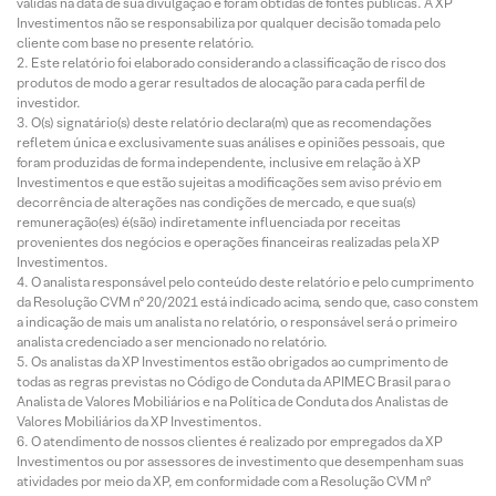
válidas na data de sua divulgação e foram obtidas de fontes públicas. A XP
Investimentos não se responsabiliza por qualquer decisão tomada pelo
cliente com base no presente relatório.
Este relatório foi elaborado considerando a classificação de risco dos
produtos de modo a gerar resultados de alocação para cada perfil de
investidor.
O(s) signatário(s) deste relatório declara(m) que as recomendações
refletem única e exclusivamente suas análises e opiniões pessoais, que
foram produzidas de forma independente, inclusive em relação à XP
Investimentos e que estão sujeitas a modificações sem aviso prévio em
decorrência de alterações nas condições de mercado, e que sua(s)
remuneração(es) é(são) indiretamente influenciada por receitas
provenientes dos negócios e operações financeiras realizadas pela XP
Investimentos.
O analista responsável pelo conteúdo deste relatório e pelo cumprimento
da Resolução CVM nº 20/2021 está indicado acima, sendo que, caso constem
a indicação de mais um analista no relatório, o responsável será o primeiro
analista credenciado a ser mencionado no relatório.
Os analistas da XP Investimentos estão obrigados ao cumprimento de
todas as regras previstas no Código de Conduta da APIMEC Brasil para o
Analista de Valores Mobiliários e na Política de Conduta dos Analistas de
Valores Mobiliários da XP Investimentos.
O atendimento de nossos clientes é realizado por empregados da XP
Investimentos ou por assessores de investimento que desempenham suas
atividades por meio da XP, em conformidade com a Resolução CVM nº