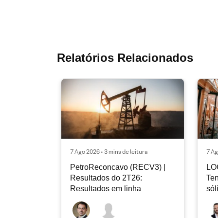
Relatórios Relacionados
7 Ago 2026 • 3 mins de leitura
7 Ag
PetroReconcavo (RECV3) |
LO
Resultados do 2T26:
Ten
Resultados em linha
sól
rec