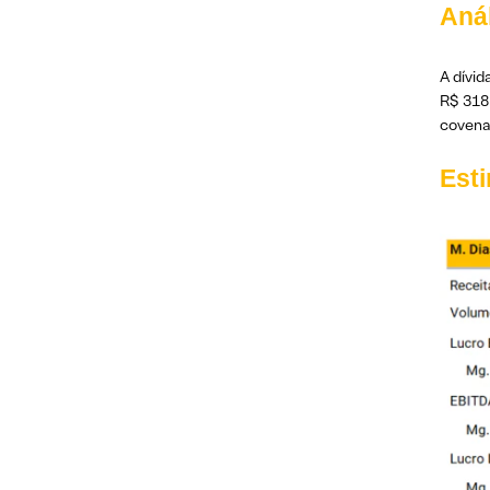
Anál
A dívid
R$ 318
covena
Est