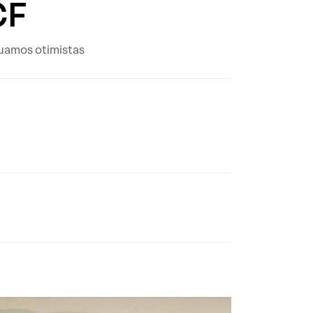
CF
uamos otimistas