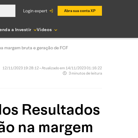
login expert
Abra sua conta XP
enda a Investir
Vídeos
o na margem bruta e geração de FCF
12/11/2023 19:28:12 • Atualizado em 14/11/2023 01:16:22
3 minutos de leitura
dos Resultados
ção na margem