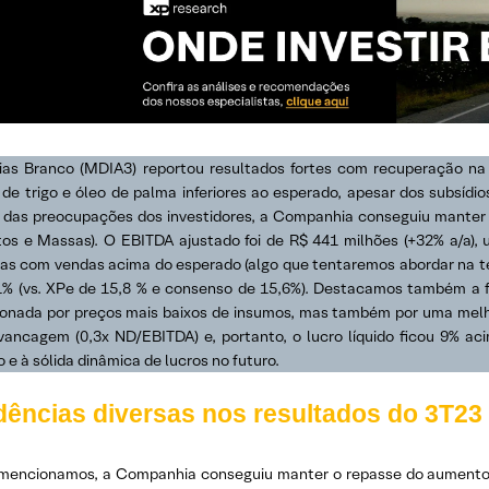
ias Branco (MDIA3) reportou resultados fortes com recuperação n
de trigo e óleo de palma inferiores ao esperado, apesar dos subsídio
 das preocupações dos investidores, a Companhia conseguiu manter o
itos e Massas). O EBITDA ajustado foi de R$ 441 milhões (+32% a/a),
as com vendas acima do esperado (algo que tentaremos abordar na t
1% (vs. XPe de 15,8 % e consenso de 15,6%). Destacamos também a f
ionada por preços mais baixos de insumos, mas também por uma melhor
vancagem (0,3x ND/EBITDA) e, portanto, o lucro líquido ficou 9% a
o e à sólida dinâmica de lucros no futuro.
ências diversas nos resultados do 3T23 
encionamos, a Companhia conseguiu manter o repasse do aumento de