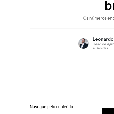
b
Os números enc
Leonardo
Head de Agro
e Bebidas
Navegue pelo conteúdo: