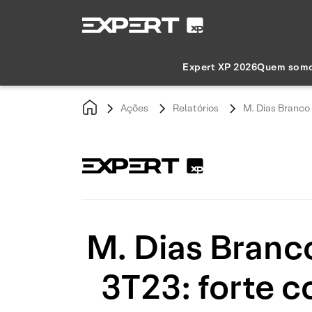
Expert XP 2026
Quem som
Ações
Relatórios
M. Dias Branco
M. Dias Branc
3T23: forte 