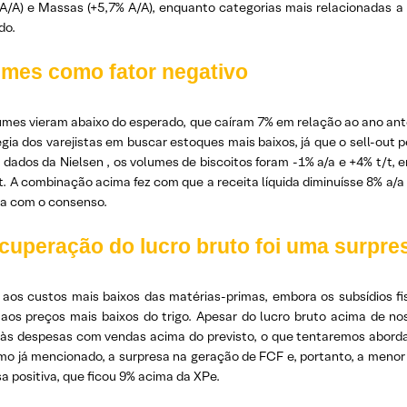
 A/A) e Massas (+5,7% A/A), enquanto categorias mais relacionadas a
do.
umes como fator negativo
mes vieram abaixo do esperado, que caíram 7% em relação ao ano anter
gia dos varejistas em buscar estoques mais baixos, já que o sell-out
 dados da Nielsen , os volumes de biscoitos foram -1% a/a e +4% t/t
t. A combinação acima fez com que a receita líquida diminuísse 8% a/a
ha com o consenso.
cuperação do lucro bruto foi uma surpres
 aos custos mais baixos das matérias-primas, embora os subsídios fi
 aos preços mais baixos do trigo. Apesar do lucro bruto acima de no
 às despesas com vendas acima do previsto, o que tentaremos aborda
omo já mencionado, a surpresa na geração de FCF e, portanto, a menor
a positiva, que ficou 9% acima da XPe.