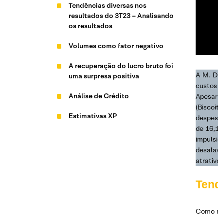
Tendências diversas nos
resultados do 3T23 – Analisando
os resultados
Volumes como fator negativo
A recuperação do lucro bruto foi
A M. D
uma surpresa positiva
custos 
Análise de Crédito
Apesar
(Bisco
Estimativas XP
despes
de 16,
impuls
desala
atrativ
Tend
Como m