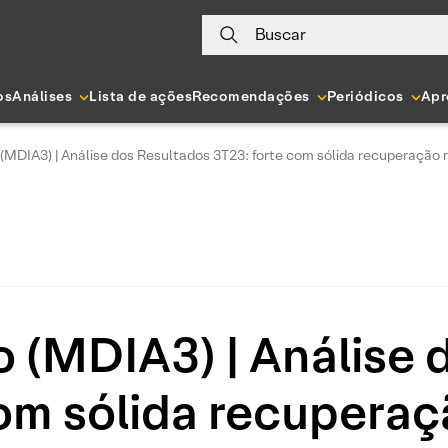
Buscar
os
Análises
Lista de ações
Recomendações
Periódicos
Apr
 (MDIA3) | Análise dos Resultados 3T23: forte com sólida recuperaçã
o (MDIA3) | Análise 
com sólida recupera