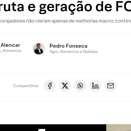
ruta e geração de F
orajadores não vieram apenas de melhorias macro; contin
 Alencar
Pedro Fonseca
, Alimentos
Agro, Alimentos e Bebidas
Compartilhar: