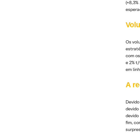
(+8,3%
espera
Vol
Os volu
estraté
com os
e 2% t/
em lin
A re
Devido
devido
devido
fim, c
surpres