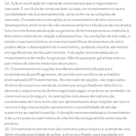
Ação é uma fração do capital de uma empresa que é negociada no
mercado. É um título de renda variável, ou seja, um investimento no qual a
rentabilidade não é preestabelecida, varia conforme as cotações de
mercado. O investimento em ações é um investimento de alto risco e os
desempenhos anteriores não são necessariamente indicativos de resultados
futuros e nenhuma declaração ou garantia, de forma expressa ou implícita, é
feita neste material em relação a desempenhos. As condições de mercado, o
cenário macroeconômico, os eventos específicos da empresa e do setor
podem afetar o desempenho do investimento, podendo resultar até mesmo
em significativas perdas patrimoniais. A duração recomendada para o
investimento é de médio-longo prazo. Não há quaisquer garantias sobre o
patrimônio do cliente neste tipo de produto.
O investimento em opções é preferencialmente indicado para
investidores de perfil agressivo, de acordo com a política de suitability
praticada pela XP Investimentos. No mercado de opções, são negociados
direitos de compra ou venda de um bem por preço fixado em data futura,
devendo o adquirente do direito negociado pagar um prêmio ao vendedor tal
como num acordo seguro. As operações com esses derivativos são
consideradas de risco muito alto por apresentarem altas relações de risco e
retorno e algumas posições apresentarem a possibilidade de perdas
superiores ao capital investido. A duração recomendada para o investimento
é de curto prazo e o patrimônio do cliente não está garantido neste tipo de
produto.
O investimento em termos são contratos para compra ou a venda de uma
determinada quantidade de ações, a um preço fixado, para liquidação em