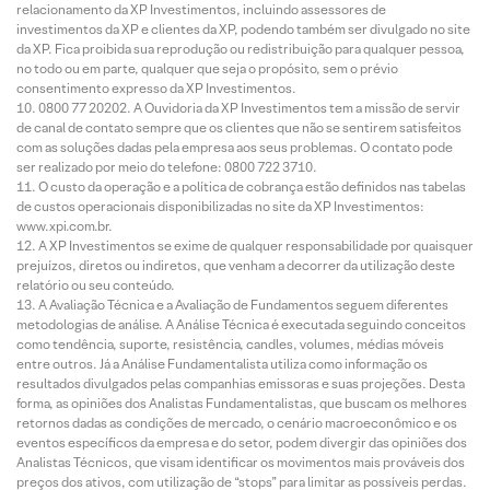
relacionamento da XP Investimentos, incluindo assessores de
investimentos da XP e clientes da XP, podendo também ser divulgado no site
da XP. Fica proibida sua reprodução ou redistribuição para qualquer pessoa,
no todo ou em parte, qualquer que seja o propósito, sem o prévio
consentimento expresso da XP Investimentos.
0800 77 20202. A Ouvidoria da XP Investimentos tem a missão de servir
de canal de contato sempre que os clientes que não se sentirem satisfeitos
com as soluções dadas pela empresa aos seus problemas. O contato pode
ser realizado por meio do telefone: 0800 722 3710.
O custo da operação e a política de cobrança estão definidos nas tabelas
de custos operacionais disponibilizadas no site da XP Investimentos:
www.xpi.com.br.
A XP Investimentos se exime de qualquer responsabilidade por quaisquer
prejuízos, diretos ou indiretos, que venham a decorrer da utilização deste
relatório ou seu conteúdo.
A Avaliação Técnica e a Avaliação de Fundamentos seguem diferentes
metodologias de análise. A Análise Técnica é executada seguindo conceitos
como tendência, suporte, resistência, candles, volumes, médias móveis
entre outros. Já a Análise Fundamentalista utiliza como informação os
resultados divulgados pelas companhias emissoras e suas projeções. Desta
forma, as opiniões dos Analistas Fundamentalistas, que buscam os melhores
retornos dadas as condições de mercado, o cenário macroeconômico e os
eventos específicos da empresa e do setor, podem divergir das opiniões dos
Analistas Técnicos, que visam identificar os movimentos mais prováveis dos
preços dos ativos, com utilização de “stops” para limitar as possíveis perdas.