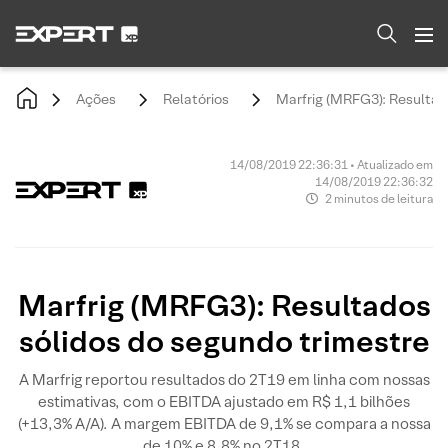
Ações
Relatórios
Marfrig (MRFG3): Resultad
14/08/2019 22:36:31 • Atualizado em
14/08/2019 22:36:32
2 minutos de leitura
Marfrig (MRFG3): Resultados
sólidos do segundo trimestre
A Marfrig reportou resultados do 2T19 em linha com nossas
estimativas, com o EBITDA ajustado em R$ 1,1 bilhões
(+13,3% A/A). A margem EBITDA de 9,1% se compara a nossa
de 10% e 8,8% no 2T18.