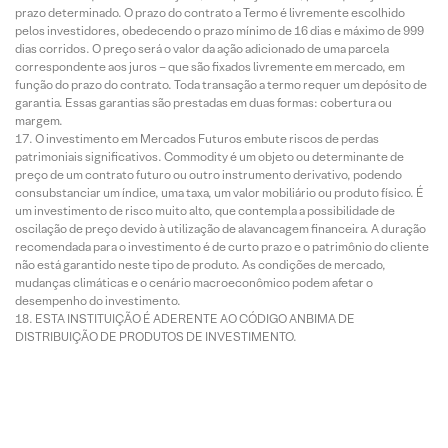
prazo determinado. O prazo do contrato a Termo é livremente escolhido
pelos investidores, obedecendo o prazo mínimo de 16 dias e máximo de 999
dias corridos. O preço será o valor da ação adicionado de uma parcela
correspondente aos juros – que são fixados livremente em mercado, em
função do prazo do contrato. Toda transação a termo requer um depósito de
garantia. Essas garantias são prestadas em duas formas: cobertura ou
margem.
O investimento em Mercados Futuros embute riscos de perdas
patrimoniais significativos. Commodity é um objeto ou determinante de
preço de um contrato futuro ou outro instrumento derivativo, podendo
consubstanciar um índice, uma taxa, um valor mobiliário ou produto físico. É
um investimento de risco muito alto, que contempla a possibilidade de
oscilação de preço devido à utilização de alavancagem financeira. A duração
recomendada para o investimento é de curto prazo e o patrimônio do cliente
não está garantido neste tipo de produto. As condições de mercado,
mudanças climáticas e o cenário macroeconômico podem afetar o
desempenho do investimento.
ESTA INSTITUIÇÃO É ADERENTE AO CÓDIGO ANBIMA DE
DISTRIBUIÇÃO DE PRODUTOS DE INVESTIMENTO.