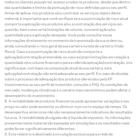
todos os clientes possam ter acesso a todos os produtos, desde que dentro
das quantidades e limites da pontuação de risco definidas para o seu perfil.
Antes de aplicar nos produtos e/ou contratar os serviços objeto deste
material, é importante que você verifique se a sua pontuação de risco atual
comporta a aplicação nos produtos e/ou a contratação dos serviços em
questão, bem como se há limitações de volume, concentração e/ou
quantidade para a aplicação desejada. Você pode consultar essas
informações diretamente no momento da transmissão da sua ordem ou,
ainda, consultando o risco geral da sua carteira na tela de carteira (Visão
Risco). Caso a sua pontuação de risco atual não comporte a
aplicação/contratação pretendida, ou caso existam limitações em relação à
quantidade e/ou volume financeiro para a referida aplicação/contratação, isto
significa que, com base na composição atual da sua carteira, esta
aplicação/contratação não está adequada ao seu perfil. Em caso de dúvidas
sobre o processo de adequação dos produtos oferecidos pela XP
Investimentos ao seu perfil de investidor, consulte o FAQ. As condições de
mercado, mudanças climáticas e o cenário macroeconômico podem afetar o
desempenho do investimento.
A rentabilidade de produtos financeiros pode apresentar variações e seu
preço ou valor pode aumentar ou diminuir num curto espaço de tempo. Os
desempenhos anteriores não são necessariamente indicativos de resultados
futuros. A rentabilidade divulgada não é líquida de impostos. As informações
presentes neste material são baseadas em simulações e os resultados reais
poderão ser significativamente diferentes.
Este relatório é destinado à circulação exclusiva para a rede de