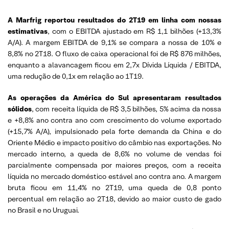
A Marfrig reportou resultados do 2T19 em linha com nossas
estimativas
, com o EBITDA ajustado em R$ 1,1 bilhões (+13,3%
A/A). A margem EBITDA de 9,1% se compara a nossa de 10% e
8,8% no 2T18. O fluxo de caixa operacional foi de R$ 876 milhões,
enquanto a alavancagem ficou em 2,7x Dívida Líquida / EBITDA,
uma redução de 0,1x em relação ao 1T19.
As operações da América do Sul apresentaram resultados
sólidos
, com receita líquida de R$ 3,5 bilhões, 5% acima da nossa
e +8,8% ano contra ano com crescimento do volume exportado
(+15,7% A/A), impulsionado pela forte demanda da China e do
Oriente Médio e impacto positivo do câmbio nas exportações. No
mercado interno, a queda de 8,6% no volume de vendas foi
parcialmente compensada por maiores preços, com a receita
líquida no mercado doméstico estável ano contra ano. A margem
bruta ficou em 11,4% no 2T19, uma queda de 0,8 ponto
percentual em relação ao 2T18, devido ao maior custo de gado
no Brasil e no Uruguai.