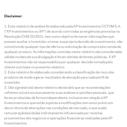
Disclaimer:
Este relatório de análise foi elaborado pela XP Investimentos CCTVM S.A.
(“XP Investimentos ou XP”) de acordo com todas as exigências previstas na
Resolução CVM 20/2021, tem como objetivo fornecer informações que
possam auxiliar o investidor a tomar sua própria decisão de investimento, não
constituindo qualquer tipo de oferta ou solicitação de compra e/ou venda de
qualquer produto. As informações contidas neste relatório são consideradas
válidas na data de sua divulgação e foram obtidas de fontes públicas. A XP
Investimentos não se responsabiliza por qualquer decisão tomada pelo
cliente com base no presente relatório.
Este relatório foi elaborado considerando a classificação de risco dos
produtos de modo a gerar resultados de alocação para cada perfil de
investidor.
O(s) signatário(s) deste relatório declara(m) que as recomendações
refletem única e exclusivamente suas análises e opiniões pessoais, que
foram produzidas de forma independente, inclusive em relação à XP
Investimentos e que estão sujeitas a modificações sem aviso prévio em
decorrência de alterações nas condições de mercado, e que sua(s)
remuneração(es) é(são) indiretamente influenciada por receitas
provenientes dos negócios e operações financeiras realizadas pela XP
Investimentos.