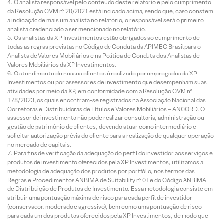
O analista responsável pelo conteúdo deste relatório e pelo cumprimento
da Resolução CVM nº 20/2021 está indicado acima, sendo que, caso constem
a indicação de mais um analista no relatório, o responsável será o primeiro
analista credenciado a ser mencionado no relatório.
Os analistas da XP Investimentos estão obrigados ao cumprimento de
todas as regras previstas no Código de Conduta da APIMEC Brasil para o
Analista de Valores Mobiliários e na Política de Conduta dos Analistas de
Valores Mobiliários da XP Investimentos.
O atendimento de nossos clientes é realizado por empregados da XP
Investimentos ou por assessores de investimento que desempenham suas
atividades por meio da XP, em conformidade com a Resolução CVM nº
178/2023, os quais encontram-se registrados na Associação Nacional das
Corretoras e Distribuidoras de Títulos e Valores Mobiliários – ANCORD. O
assessor de investimento não pode realizar consultoria, administração ou
gestão de patrimônio de clientes, devendo atuar como intermediário e
solicitar autorização prévia do cliente para a realização de qualquer operação
no mercado de capitais.
Para fins de verificação da adequação do perfil do investidor aos serviços e
produtos de investimento oferecidos pela XP Investimentos, utilizamos a
metodologia de adequação dos produtos por portfólio, nos termos das
Regras e Procedimentos ANBIMA de Suitability nº 01 e do Código ANBIMA
de Distribuição de Produtos de Investimento. Essa metodologia consiste em
atribuir uma pontuação máxima de risco para cada perfil de investidor
(conservador, moderado e agressivo), bem como uma pontuação de risco
para cada um dos produtos oferecidos pela XP Investimentos, de modo que