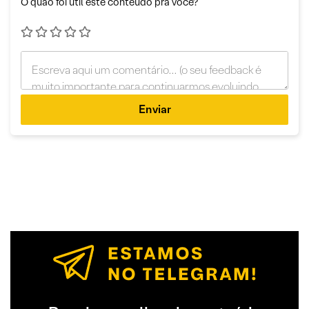
O quão foi útil este conteúdo pra você?
Enviar