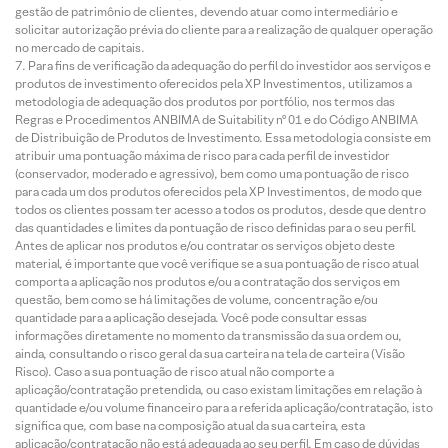
gestão de patrimônio de clientes, devendo atuar como intermediário e
solicitar autorização prévia do cliente para a realização de qualquer operação
no mercado de capitais.
Para fins de verificação da adequação do perfil do investidor aos serviços e
produtos de investimento oferecidos pela XP Investimentos, utilizamos a
metodologia de adequação dos produtos por portfólio, nos termos das
Regras e Procedimentos ANBIMA de Suitability nº 01 e do Código ANBIMA
de Distribuição de Produtos de Investimento. Essa metodologia consiste em
atribuir uma pontuação máxima de risco para cada perfil de investidor
(conservador, moderado e agressivo), bem como uma pontuação de risco
para cada um dos produtos oferecidos pela XP Investimentos, de modo que
todos os clientes possam ter acesso a todos os produtos, desde que dentro
das quantidades e limites da pontuação de risco definidas para o seu perfil.
Antes de aplicar nos produtos e/ou contratar os serviços objeto deste
material, é importante que você verifique se a sua pontuação de risco atual
comporta a aplicação nos produtos e/ou a contratação dos serviços em
questão, bem como se há limitações de volume, concentração e/ou
quantidade para a aplicação desejada. Você pode consultar essas
informações diretamente no momento da transmissão da sua ordem ou,
ainda, consultando o risco geral da sua carteira na tela de carteira (Visão
Risco). Caso a sua pontuação de risco atual não comporte a
aplicação/contratação pretendida, ou caso existam limitações em relação à
quantidade e/ou volume financeiro para a referida aplicação/contratação, isto
significa que, com base na composição atual da sua carteira, esta
aplicação/contratação não está adequada ao seu perfil. Em caso de dúvidas