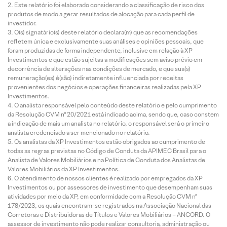
Este relatório foi elaborado considerando a classificação de risco dos
produtos de modo a gerar resultados de alocação para cada perfil de
investidor.
O(s) signatário(s) deste relatório declara(m) que as recomendações
refletem única e exclusivamente suas análises e opiniões pessoais, que
foram produzidas de forma independente, inclusive em relação à XP
Investimentos e que estão sujeitas a modificações sem aviso prévio em
decorrência de alterações nas condições de mercado, e que sua(s)
remuneração(es) é(são) indiretamente influenciada por receitas
provenientes dos negócios e operações financeiras realizadas pela XP
Investimentos.
O analista responsável pelo conteúdo deste relatório e pelo cumprimento
da Resolução CVM nº 20/2021 está indicado acima, sendo que, caso constem
a indicação de mais um analista no relatório, o responsável será o primeiro
analista credenciado a ser mencionado no relatório.
Os analistas da XP Investimentos estão obrigados ao cumprimento de
todas as regras previstas no Código de Conduta da APIMEC Brasil para o
Analista de Valores Mobiliários e na Política de Conduta dos Analistas de
Valores Mobiliários da XP Investimentos.
O atendimento de nossos clientes é realizado por empregados da XP
Investimentos ou por assessores de investimento que desempenham suas
atividades por meio da XP, em conformidade com a Resolução CVM nº
178/2023, os quais encontram-se registrados na Associação Nacional das
Corretoras e Distribuidoras de Títulos e Valores Mobiliários – ANCORD. O
assessor de investimento não pode realizar consultoria, administração ou