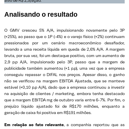
alvo de R$ 2,5/ação.
Analisando o resultado
O GMV cresceu 5% A/A, impulsionando novamente pelo 3P
(+25%), ao passo que o 1P (-4%) e o varejo físico (+2%) continuam
pressionados por um cenário macroeconômico desafiador,
levando a uma receita líquida em queda de 2,6% A/A. A margem
bruta, por sua vez, foi um destaque positivo, com um aumento de
2,9 p.p A/A, impulsionado pelo 3P, passo que a margem de
publicidade também aumentou (+1 p.p), uma vez que a empresa
conseguiu repassar o DIFAL nos preços. Apesar disso, o ganho
não se verificou na margem EBITDA Ajustada, que se manteve
estável (+0,10 p.p A/A), dado que a empresa continuou a investir
na aquisição de clientes / marketing, embora tenha destacado
que a margem EBITDA mg de outubro varia entre 6-7%. Por fim, o
prejuízo líquido ajustado foi de R$170 milhões, enquanto a
geração de caixa foi positiva em R$191 milhões.
Em relação ao fato relevante
, a companhia reportou que as