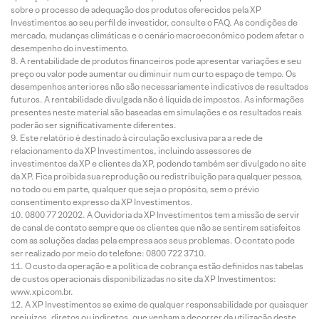
sobre o processo de adequação dos produtos oferecidos pela XP
Investimentos ao seu perfil de investidor, consulte o FAQ. As condições de
mercado, mudanças climáticas e o cenário macroeconômico podem afetar o
desempenho do investimento.
A rentabilidade de produtos financeiros pode apresentar variações e seu
preço ou valor pode aumentar ou diminuir num curto espaço de tempo. Os
desempenhos anteriores não são necessariamente indicativos de resultados
futuros. A rentabilidade divulgada não é líquida de impostos. As informações
presentes neste material são baseadas em simulações e os resultados reais
poderão ser significativamente diferentes.
Este relatório é destinado à circulação exclusiva para a rede de
relacionamento da XP Investimentos, incluindo assessores de
investimentos da XP e clientes da XP, podendo também ser divulgado no site
da XP. Fica proibida sua reprodução ou redistribuição para qualquer pessoa,
no todo ou em parte, qualquer que seja o propósito, sem o prévio
consentimento expresso da XP Investimentos.
0800 77 20202. A Ouvidoria da XP Investimentos tem a missão de servir
de canal de contato sempre que os clientes que não se sentirem satisfeitos
com as soluções dadas pela empresa aos seus problemas. O contato pode
ser realizado por meio do telefone: 0800 722 3710.
O custo da operação e a política de cobrança estão definidos nas tabelas
de custos operacionais disponibilizadas no site da XP Investimentos:
www.xpi.com.br.
A XP Investimentos se exime de qualquer responsabilidade por quaisquer
prejuízos, diretos ou indiretos, que venham a decorrer da utilização deste