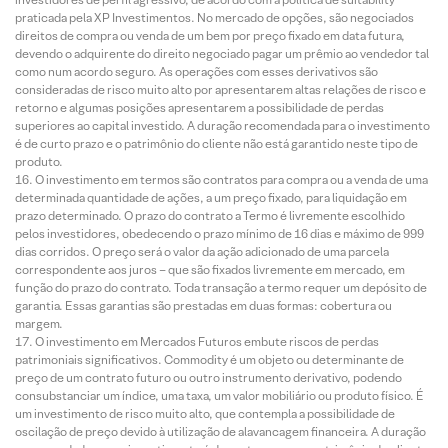
praticada pela XP Investimentos. No mercado de opções, são negociados
direitos de compra ou venda de um bem por preço fixado em data futura,
devendo o adquirente do direito negociado pagar um prêmio ao vendedor tal
como num acordo seguro. As operações com esses derivativos são
consideradas de risco muito alto por apresentarem altas relações de risco e
retorno e algumas posições apresentarem a possibilidade de perdas
superiores ao capital investido. A duração recomendada para o investimento
é de curto prazo e o patrimônio do cliente não está garantido neste tipo de
produto.
O investimento em termos são contratos para compra ou a venda de uma
determinada quantidade de ações, a um preço fixado, para liquidação em
prazo determinado. O prazo do contrato a Termo é livremente escolhido
pelos investidores, obedecendo o prazo mínimo de 16 dias e máximo de 999
dias corridos. O preço será o valor da ação adicionado de uma parcela
correspondente aos juros – que são fixados livremente em mercado, em
função do prazo do contrato. Toda transação a termo requer um depósito de
garantia. Essas garantias são prestadas em duas formas: cobertura ou
margem.
O investimento em Mercados Futuros embute riscos de perdas
patrimoniais significativos. Commodity é um objeto ou determinante de
preço de um contrato futuro ou outro instrumento derivativo, podendo
consubstanciar um índice, uma taxa, um valor mobiliário ou produto físico. É
um investimento de risco muito alto, que contempla a possibilidade de
oscilação de preço devido à utilização de alavancagem financeira. A duração