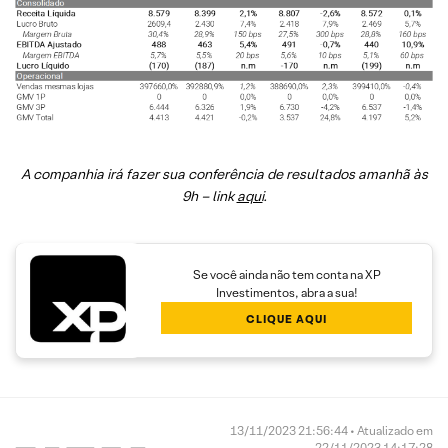
A companhia irá fazer sua conferência de resultados amanhã às
9h – link
aqui
.
Se você ainda não tem conta na XP
Investimentos, abra a sua!
CLIQUE AQUI
13/11/2023 21:56:44 • Atualizado em
22/11/2023 14:17:28