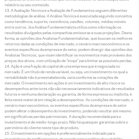
relatório ou seu conteúdo.
A Avaliação Técnica e a Avaliação de Fundamentos seguem diferentes
metodologias de análise. A Análise Técnica é executada seguindo conceitos
como tendência, suporte, resistência, candles, volumes, médias móveis
entre outros. Já a Análise Fundamentalista utiliza como informação os
resultados divulgados pelas companhias emissoras e suas projeções. Desta
forma, as opiniões dos Analistas Fundamentalistas, que buscam os melhores
retornos dadas as condições de mercado, o cenário macroeconômico e os
eventos específicos da empresa e do setor, podem divergir das opiniões dos
Analistas Técnicos, que visam identificar os movimentos mais prováveis dos
preços dos ativos, com utilização de “stops” para limitar as possíveis perdas.
Ação é uma fração do capital de uma empresa que é negociada no
mercado. É um título de renda variável, ou seja, um investimento no qual a
rentabilidade não é preestabelecida, varia conforme as cotações de
mercado. O investimento em ações é um investimento de alto risco e os
desempenhos anteriores não são necessariamente indicativos de resultados
futuros e nenhuma declaração ou garantia, de forma expressa ou implícita, é
feita neste material em relação a desempenhos. As condições de mercado, o
cenário macroeconômico, os eventos específicos da empresa e do setor
podem afetar o desempenho do investimento, podendo resultar até mesmo
em significativas perdas patrimoniais. A duração recomendada para o
investimento é de médio-longo prazo. Não há quaisquer garantias sobre o
patrimônio do cliente neste tipo de produto.
O investimento em opções é preferencialmente indicado para
investidores de perfil agressivo, de acordo com a política de suitability