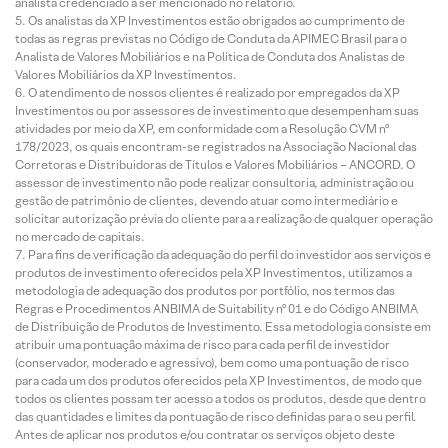
analista credenciado a ser mencionado no relatório.
Os analistas da XP Investimentos estão obrigados ao cumprimento de
todas as regras previstas no Código de Conduta da APIMEC Brasil para o
Analista de Valores Mobiliários e na Política de Conduta dos Analistas de
Valores Mobiliários da XP Investimentos.
O atendimento de nossos clientes é realizado por empregados da XP
Investimentos ou por assessores de investimento que desempenham suas
atividades por meio da XP, em conformidade com a Resolução CVM nº
178/2023, os quais encontram-se registrados na Associação Nacional das
Corretoras e Distribuidoras de Títulos e Valores Mobiliários – ANCORD. O
assessor de investimento não pode realizar consultoria, administração ou
gestão de patrimônio de clientes, devendo atuar como intermediário e
solicitar autorização prévia do cliente para a realização de qualquer operação
no mercado de capitais.
Para fins de verificação da adequação do perfil do investidor aos serviços e
produtos de investimento oferecidos pela XP Investimentos, utilizamos a
metodologia de adequação dos produtos por portfólio, nos termos das
Regras e Procedimentos ANBIMA de Suitability nº 01 e do Código ANBIMA
de Distribuição de Produtos de Investimento. Essa metodologia consiste em
atribuir uma pontuação máxima de risco para cada perfil de investidor
(conservador, moderado e agressivo), bem como uma pontuação de risco
para cada um dos produtos oferecidos pela XP Investimentos, de modo que
todos os clientes possam ter acesso a todos os produtos, desde que dentro
das quantidades e limites da pontuação de risco definidas para o seu perfil.
Antes de aplicar nos produtos e/ou contratar os serviços objeto deste