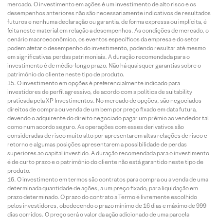
mercado. O investimento em ações é um investimento de alto risco e os
desempenhos anteriores não são necessariamente indicativos de resultados
futuros e nenhuma declaração ou garantia, de forma expressa ou implícita, é
feita neste material em relação a desempenhos. As condições de mercado, o
cenário macroeconômico, os eventos específicos da empresa e do setor
podem afetar o desempenho do investimento, podendo resultar até mesmo
em significativas perdas patrimoniais. A duração recomendada para o
investimento é de médio-longo prazo. Não há quaisquer garantias sobre o
patrimônio do cliente neste tipo de produto.
O investimento em opções é preferencialmente indicado para
investidores de perfil agressivo, de acordo com a política de suitability
praticada pela XP Investimentos. No mercado de opções, são negociados
direitos de compra ou venda de um bem por preço fixado em data futura,
devendo o adquirente do direito negociado pagar um prêmio ao vendedor tal
como num acordo seguro. As operações com esses derivativos são
consideradas de risco muito alto por apresentarem altas relações de risco e
retorno e algumas posições apresentarem a possibilidade de perdas
superiores ao capital investido. A duração recomendada para o investimento
é de curto prazo e o patrimônio do cliente não está garantido neste tipo de
produto.
O investimento em termos são contratos para compra ou a venda de uma
determinada quantidade de ações, a um preço fixado, para liquidação em
prazo determinado. O prazo do contrato a Termo é livremente escolhido
pelos investidores, obedecendo o prazo mínimo de 16 dias e máximo de 999
dias corridos. O preço será o valor da ação adicionado de uma parcela