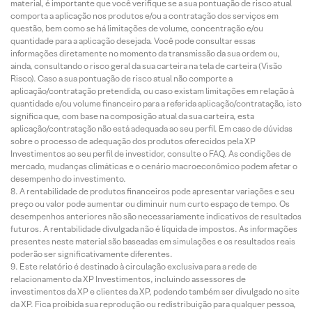
material, é importante que você verifique se a sua pontuação de risco atual
comporta a aplicação nos produtos e/ou a contratação dos serviços em
questão, bem como se há limitações de volume, concentração e/ou
quantidade para a aplicação desejada. Você pode consultar essas
informações diretamente no momento da transmissão da sua ordem ou,
ainda, consultando o risco geral da sua carteira na tela de carteira (Visão
Risco). Caso a sua pontuação de risco atual não comporte a
aplicação/contratação pretendida, ou caso existam limitações em relação à
quantidade e/ou volume financeiro para a referida aplicação/contratação, isto
significa que, com base na composição atual da sua carteira, esta
aplicação/contratação não está adequada ao seu perfil. Em caso de dúvidas
sobre o processo de adequação dos produtos oferecidos pela XP
Investimentos ao seu perfil de investidor, consulte o FAQ. As condições de
mercado, mudanças climáticas e o cenário macroeconômico podem afetar o
desempenho do investimento.
A rentabilidade de produtos financeiros pode apresentar variações e seu
preço ou valor pode aumentar ou diminuir num curto espaço de tempo. Os
desempenhos anteriores não são necessariamente indicativos de resultados
futuros. A rentabilidade divulgada não é líquida de impostos. As informações
presentes neste material são baseadas em simulações e os resultados reais
poderão ser significativamente diferentes.
Este relatório é destinado à circulação exclusiva para a rede de
relacionamento da XP Investimentos, incluindo assessores de
investimentos da XP e clientes da XP, podendo também ser divulgado no site
da XP. Fica proibida sua reprodução ou redistribuição para qualquer pessoa,