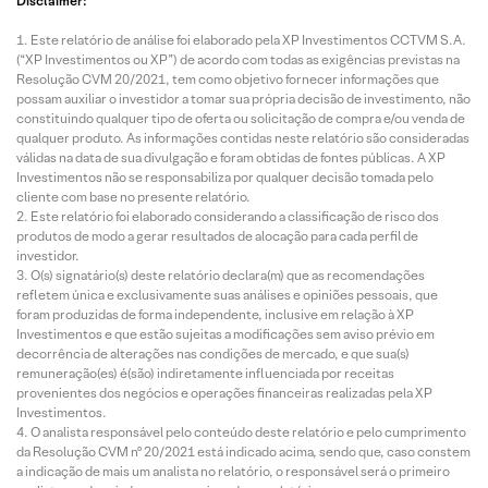
Disclaimer:
Este relatório de análise foi elaborado pela XP Investimentos CCTVM S.A.
(“XP Investimentos ou XP”) de acordo com todas as exigências previstas na
Resolução CVM 20/2021, tem como objetivo fornecer informações que
possam auxiliar o investidor a tomar sua própria decisão de investimento, não
constituindo qualquer tipo de oferta ou solicitação de compra e/ou venda de
qualquer produto. As informações contidas neste relatório são consideradas
válidas na data de sua divulgação e foram obtidas de fontes públicas. A XP
Investimentos não se responsabiliza por qualquer decisão tomada pelo
cliente com base no presente relatório.
Este relatório foi elaborado considerando a classificação de risco dos
produtos de modo a gerar resultados de alocação para cada perfil de
investidor.
O(s) signatário(s) deste relatório declara(m) que as recomendações
refletem única e exclusivamente suas análises e opiniões pessoais, que
foram produzidas de forma independente, inclusive em relação à XP
Investimentos e que estão sujeitas a modificações sem aviso prévio em
decorrência de alterações nas condições de mercado, e que sua(s)
remuneração(es) é(são) indiretamente influenciada por receitas
provenientes dos negócios e operações financeiras realizadas pela XP
Investimentos.
O analista responsável pelo conteúdo deste relatório e pelo cumprimento
da Resolução CVM nº 20/2021 está indicado acima, sendo que, caso constem
a indicação de mais um analista no relatório, o responsável será o primeiro