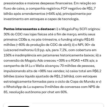
pressionados e maiores despesas financeiras. Em relação ao
fluxo de caixa, a companhia registrou FCF negativo de R$1,7
bilhão após arrendamentos (+64% a/a), principalmente por
investimento em estoques e capex de tecnologia.
Pontos interessantes a destacar:
i) a MagaluPay SCFI originou
30% do CDC nas lojas físicas até o fim de março, emitiu seus
primeiros CDBs e, no pós-trimestre, o funding atingiu R$145
milhões (~80% da produção de CDC de abril); ii) o NPL 90+ da
Luizacred melhorou 0,9 p.p. a/a, para 7,2%, com cobertura em
156% e inadimplência em patamares historicamente baixos; iii) a
conversão do Magalu Ads cresceu +39% e o ROAS +43% a/a; a
campanha de IA Lu x Wella alcançou 70 milhões de pessoas,
impulsionando alta de +98% nas vendas; iv) caixa total em R$6,2
bilhões (caixa líquido ajustado de R$1,2 bilhão), com estoques
estrategicamente formados para o ciclo da Copa do Mundo; e v)
o WhatsApp da Lu superou 9 milhões de conversas com NPS de
85, resolução autônoma por chat em 60%.