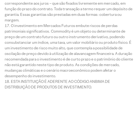
correspondente aos juros – que são fixados livremente em mercado, em
função do prazo do contrato. Toda transação a termo requer um depósito de
garantia. Essas garantias são prestadas em duas formas: cobertura ou
margem.
O investimento em Mercados Futuros embute riscos de perdas
patrimoniais significativos. Commodity é um objeto ou determinante de
preço de um contrato futuro ou outro instrumento derivativo, podendo
consubstanciar um índice, uma taxa, um valor mobiliário ou produto físico. É
um investimento de risco muito alto, que contempla a possibilidade de
oscilação de preço devido à utilização de alavancagem financeira. A duração
recomendada para o investimento é de curto prazo e o patrimônio do cliente
não está garantido neste tipo de produto. As condições de mercado,
mudanças climáticas e o cenário macroeconômico podem afetar o
desempenho do investimento.
ESTA INSTITUIÇÃO É ADERENTE AO CÓDIGO ANBIMA DE
DISTRIBUIÇÃO DE PRODUTOS DE INVESTIMENTO.