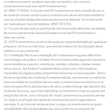
no todo ou em parte, qualquer que seja o propósito, sem o prévio
consentimento expresso da XP Investimentos.
0800 77 20202. A Ouvidoria da XP Investimentos tem a missão de servir
de canal de contato sempre que os clientes que não se sentirem satisfeitos
com as soluções dadas pela empresa aos seus problemas. O contato pode
ser realizado por meio do telefone: 0800 722 3710.
O custo da operação e a política de cobrança estão definidos nas tabelas
de custos operacionais disponibilizadas no site da XP Investimentos:
www.xpi.com.br.
A XP Investimentos se exime de qualquer responsabilidade por quaisquer
prejuízos, diretos ou indiretos, que venham a decorrer da utilização deste
relatório ou seu conteúdo.
A Avaliação Técnica e a Avaliação de Fundamentos seguem diferentes
metodologias de análise. A Análise Técnica é executada seguindo conceitos
como tendência, suporte, resistência, candles, volumes, médias móveis
entre outros. Já a Análise Fundamentalista utiliza como informação os
resultados divulgados pelas companhias emissoras e suas projeções. Desta
forma, as opiniões dos Analistas Fundamentalistas, que buscam os melhores
retornos dadas as condições de mercado, o cenário macroeconômico e os
eventos específicos da empresa e do setor, podem divergir das opiniões dos
Analistas Técnicos, que visam identificar os movimentos mais prováveis dos
preços dos ativos, com utilização de “stops” para limitar as possíveis perdas.
Ação é uma fração do capital de uma empresa que é negociada no
mercado. É um título de renda variável, ou seja, um investimento no qual a
rentabilidade não é preestabelecida, varia conforme as cotações de