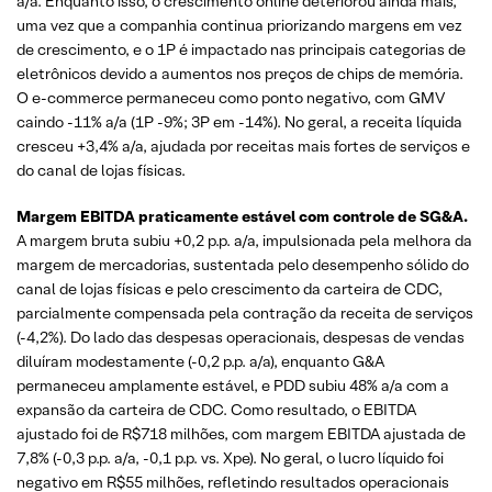
a/a. Enquanto isso, o crescimento online deteriorou ainda mais,
uma vez que a companhia continua priorizando margens em vez
de crescimento, e o 1P é impactado nas principais categorias de
eletrônicos devido a aumentos nos preços de chips de memória.
O e-commerce permaneceu como ponto negativo, com GMV
caindo -11% a/a (1P -9%; 3P em -14%). No geral, a receita líquida
cresceu +3,4% a/a, ajudada por receitas mais fortes de serviços e
do canal de lojas físicas.
Margem EBITDA praticamente estável com controle de SG&A.
A margem bruta subiu +0,2 p.p. a/a, impulsionada pela melhora da
margem de mercadorias, sustentada pelo desempenho sólido do
canal de lojas físicas e pelo crescimento da carteira de CDC,
parcialmente compensada pela contração da receita de serviços
(-4,2%). Do lado das despesas operacionais, despesas de vendas
diluíram modestamente (-0,2 p.p. a/a), enquanto G&A
permaneceu amplamente estável, e PDD subiu 48% a/a com a
expansão da carteira de CDC. Como resultado, o EBITDA
ajustado foi de R$718 milhões, com margem EBITDA ajustada de
7,8% (-0,3 p.p. a/a, -0,1 p.p. vs. Xpe). No geral, o lucro líquido foi
negativo em R$55 milhões, refletindo resultados operacionais