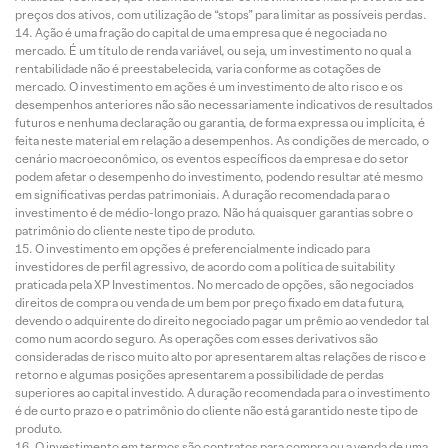
preços dos ativos, com utilização de “stops” para limitar as possíveis perdas.
Ação é uma fração do capital de uma empresa que é negociada no
mercado. É um título de renda variável, ou seja, um investimento no qual a
rentabilidade não é preestabelecida, varia conforme as cotações de
mercado. O investimento em ações é um investimento de alto risco e os
desempenhos anteriores não são necessariamente indicativos de resultados
futuros e nenhuma declaração ou garantia, de forma expressa ou implícita, é
feita neste material em relação a desempenhos. As condições de mercado, o
cenário macroeconômico, os eventos específicos da empresa e do setor
podem afetar o desempenho do investimento, podendo resultar até mesmo
em significativas perdas patrimoniais. A duração recomendada para o
investimento é de médio-longo prazo. Não há quaisquer garantias sobre o
patrimônio do cliente neste tipo de produto.
O investimento em opções é preferencialmente indicado para
investidores de perfil agressivo, de acordo com a política de suitability
praticada pela XP Investimentos. No mercado de opções, são negociados
direitos de compra ou venda de um bem por preço fixado em data futura,
devendo o adquirente do direito negociado pagar um prêmio ao vendedor tal
como num acordo seguro. As operações com esses derivativos são
consideradas de risco muito alto por apresentarem altas relações de risco e
retorno e algumas posições apresentarem a possibilidade de perdas
superiores ao capital investido. A duração recomendada para o investimento
é de curto prazo e o patrimônio do cliente não está garantido neste tipo de
produto.
O investimento em termos são contratos para compra ou a venda de uma