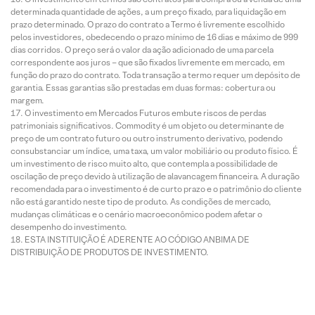
determinada quantidade de ações, a um preço fixado, para liquidação em
prazo determinado. O prazo do contrato a Termo é livremente escolhido
pelos investidores, obedecendo o prazo mínimo de 16 dias e máximo de 999
dias corridos. O preço será o valor da ação adicionado de uma parcela
correspondente aos juros – que são fixados livremente em mercado, em
função do prazo do contrato. Toda transação a termo requer um depósito de
garantia. Essas garantias são prestadas em duas formas: cobertura ou
margem.
O investimento em Mercados Futuros embute riscos de perdas
patrimoniais significativos. Commodity é um objeto ou determinante de
preço de um contrato futuro ou outro instrumento derivativo, podendo
consubstanciar um índice, uma taxa, um valor mobiliário ou produto físico. É
um investimento de risco muito alto, que contempla a possibilidade de
oscilação de preço devido à utilização de alavancagem financeira. A duração
recomendada para o investimento é de curto prazo e o patrimônio do cliente
não está garantido neste tipo de produto. As condições de mercado,
mudanças climáticas e o cenário macroeconômico podem afetar o
desempenho do investimento.
ESTA INSTITUIÇÃO É ADERENTE AO CÓDIGO ANBIMA DE
DISTRIBUIÇÃO DE PRODUTOS DE INVESTIMENTO.