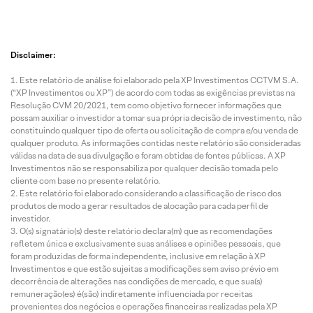
Disclaimer:
Este relatório de análise foi elaborado pela XP Investimentos CCTVM S.A.
(“XP Investimentos ou XP”) de acordo com todas as exigências previstas na
Resolução CVM 20/2021, tem como objetivo fornecer informações que
possam auxiliar o investidor a tomar sua própria decisão de investimento, não
constituindo qualquer tipo de oferta ou solicitação de compra e/ou venda de
qualquer produto. As informações contidas neste relatório são consideradas
válidas na data de sua divulgação e foram obtidas de fontes públicas. A XP
Investimentos não se responsabiliza por qualquer decisão tomada pelo
cliente com base no presente relatório.
Este relatório foi elaborado considerando a classificação de risco dos
produtos de modo a gerar resultados de alocação para cada perfil de
investidor.
O(s) signatário(s) deste relatório declara(m) que as recomendações
refletem única e exclusivamente suas análises e opiniões pessoais, que
foram produzidas de forma independente, inclusive em relação à XP
Investimentos e que estão sujeitas a modificações sem aviso prévio em
decorrência de alterações nas condições de mercado, e que sua(s)
remuneração(es) é(são) indiretamente influenciada por receitas
provenientes dos negócios e operações financeiras realizadas pela XP