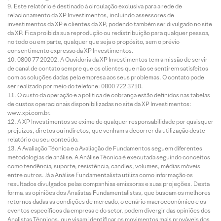
Este relatório é destinado à circulação exclusiva para a rede de
relacionamento da XP Investimentos, incluindo assessores de
investimentos da XP e clientes da XP, podendo também ser divulgado no site
da XP. Fica proibida sua reprodução ou redistribuição para qualquer pessoa,
no todo ou em parte, qualquer que seja o propósito, sem o prévio
consentimento expresso da XP Investimentos.
0800 77 20202. A Ouvidoria da XP Investimentos tem a missão de servir
de canal de contato sempre que os clientes que não se sentirem satisfeitos
com as soluções dadas pela empresa aos seus problemas. O contato pode
ser realizado por meio do telefone: 0800 722 3710.
O custo da operação e a política de cobrança estão definidos nas tabelas
de custos operacionais disponibilizadas no site da XP Investimentos:
www.xpi.com.br.
A XP Investimentos se exime de qualquer responsabilidade por quaisquer
prejuízos, diretos ou indiretos, que venham a decorrer da utilização deste
relatório ou seu conteúdo.
A Avaliação Técnica e a Avaliação de Fundamentos seguem diferentes
metodologias de análise. A Análise Técnica é executada seguindo conceitos
como tendência, suporte, resistência, candles, volumes, médias móveis
entre outros. Já a Análise Fundamentalista utiliza como informação os
resultados divulgados pelas companhias emissoras e suas projeções. Desta
forma, as opiniões dos Analistas Fundamentalistas, que buscam os melhores
retornos dadas as condições de mercado, o cenário macroeconômico e os
eventos específicos da empresa e do setor, podem divergir das opiniões dos
Analistas Técnicos, que visam identificar os movimentos mais prováveis dos