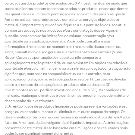
para cada um dos produtos oferecidos pela XP Investimentos, de modo que
todos os clientes possam ter acesso a todos os produtos, desde que dentro
das quantidades e limites da pontuação de risco definidas para o seu perfil.
Antes de aplicar nos produtos e/ou contratar os serviços objeto deste
material, é importante que você verifique se a sua pontuação de risco atual
comporta a aplicação nos produtos e/ou a contratação dos serviços em
questão, bem como se há limitações de volume, concentração e/ou
quantidade para a aplicação desejada. Você pode consultar essas
informações diretamente no momento da transmissão da sua ordem ou,
ainda, consultando o risco geral da sua carteira na tela de carteira (Visão
Risco). Caso a sua pontuação de risco atual não comporte a
aplicação/contratação pretendida, ou caso existam limitações em relação à
quantidade e/ou volume financeiro para a referida aplicação/contratação, isto
significa que, com base na composição atual da sua carteira, esta
aplicação/contratação não está adequada ao seu perfil. Em caso de dúvidas
sobre o processo de adequação dos produtos oferecidos pela XP
Investimentos ao seu perfil de investidor, consulte o FAQ. As condições de
mercado, mudanças climáticas e o cenário macroeconômico podem afetar o
desempenho do investimento.
A rentabilidade de produtos financeiros pode apresentar variações e seu
preço ou valor pode aumentar ou diminuir num curto espaço de tempo. Os
desempenhos anteriores não são necessariamente indicativos de resultados
futuros. A rentabilidade divulgada não é líquida de impostos. As informações
presentes neste material são baseadas em simulações e os resultados reais
poderão ser significativamente diferentes.