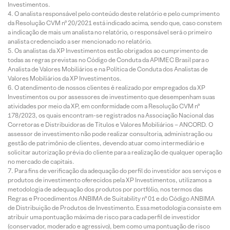
Investimentos.
O analista responsável pelo conteúdo deste relatório e pelo cumprimento
da Resolução CVM nº 20/2021 está indicado acima, sendo que, caso constem
a indicação de mais um analista no relatório, o responsável será o primeiro
analista credenciado a ser mencionado no relatório.
Os analistas da XP Investimentos estão obrigados ao cumprimento de
todas as regras previstas no Código de Conduta da APIMEC Brasil para o
Analista de Valores Mobiliários e na Política de Conduta dos Analistas de
Valores Mobiliários da XP Investimentos.
O atendimento de nossos clientes é realizado por empregados da XP
Investimentos ou por assessores de investimento que desempenham suas
atividades por meio da XP, em conformidade com a Resolução CVM nº
178/2023, os quais encontram-se registrados na Associação Nacional das
Corretoras e Distribuidoras de Títulos e Valores Mobiliários – ANCORD. O
assessor de investimento não pode realizar consultoria, administração ou
gestão de patrimônio de clientes, devendo atuar como intermediário e
solicitar autorização prévia do cliente para a realização de qualquer operação
no mercado de capitais.
Para fins de verificação da adequação do perfil do investidor aos serviços e
produtos de investimento oferecidos pela XP Investimentos, utilizamos a
metodologia de adequação dos produtos por portfólio, nos termos das
Regras e Procedimentos ANBIMA de Suitability nº 01 e do Código ANBIMA
de Distribuição de Produtos de Investimento. Essa metodologia consiste em
atribuir uma pontuação máxima de risco para cada perfil de investidor
(conservador, moderado e agressivo), bem como uma pontuação de risco