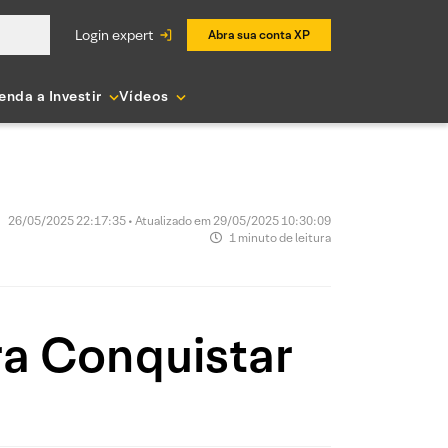
login expert
Abra sua conta XP
enda a Investir
Vídeos
26/05/2025 22:17:35 • Atualizado em 29/05/2025 10:30:09
1 minuto de leitura
ra Conquistar