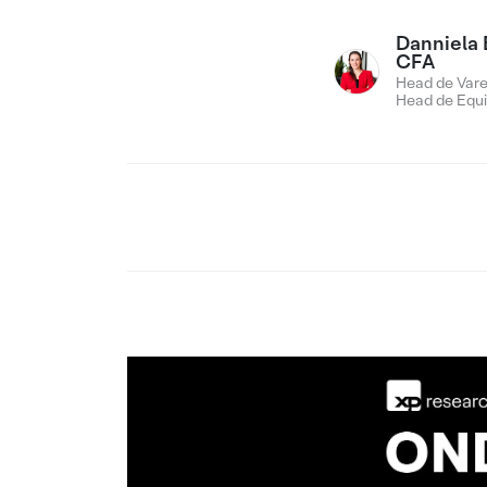
Danniela 
CFA
Head de Vare
Head de Equi