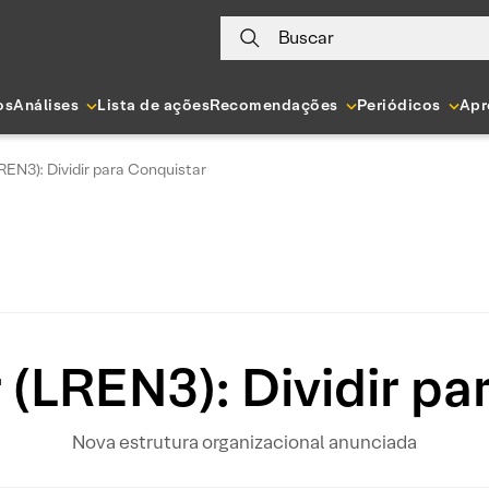
Buscar
os
Análises
Lista de ações
Recomendações
Periódicos
Apr
REN3): Dividir para Conquistar
 (LREN3): Dividir pa
Nova estrutura organizacional anunciada