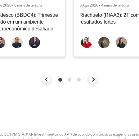
o 2026 • 3 mins de leitura
5 Ago 2026 • 4 mins de leitura
desco (BBDC4): Trimestre
Riachuelo (RIAA3): 2T co
ido em um ambiente
resultados fortes
croeconômico desafiador
entos CCTVM S.A. (“XP Investimentos ou XP”) de acordo com todas as exigências p