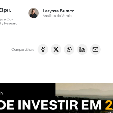
Eiger,
Laryssa Sumer
Analista de Varejo
jo e Co-
ty Research
Compartilhar: