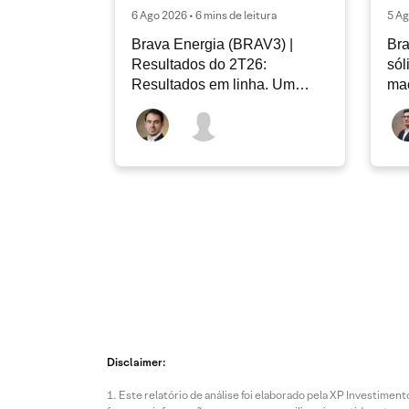
6 Ago 2026 • 6 mins de leitura
5 Ag
Brava Energia (BRAV3) |
Bra
Resultados do 2T26:
sól
Resultados em linha. Um
ma
novo capítulo à frente
Disclaimer:
Este relatório de análise foi elaborado pela XP Investim