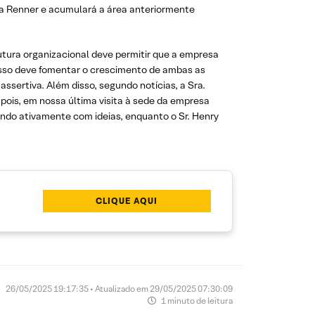
da Renner e acumulará a área anteriormente
utura organizacional deve permitir que a empresa
, isso deve fomentar o crescimento de ambas as
assertiva. Além disso, segundo notícias, a Sra.
pois, em nossa última visita à sede da empresa
indo ativamente com ideias, enquanto o Sr. Henry
CLIQUE AQUI
26/05/2025 19:17:35 • Atualizado em 29/05/2025 07:30:09
1 minuto de leitura