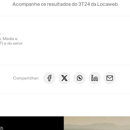
Acompanhe os resultados do 3T24 da Locaweb
n
, Media e
) e do setor
Compartilhar: