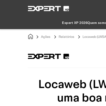
Expert XP 2026
Quem som
Ações
Relatórios
Locaweb (LWSA3
Locaweb (LW
uma boa 