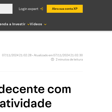
login expert
Abra sua conta XP
enda a Investir
Vídeos
07/11/2024 21:02:28 • Atualizado em 07/11/2024 21:02:30
2 minutos de leitura
 decente com
atividade