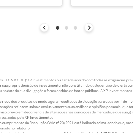
entos CCTVM S.A. (“XP Investimentos ou XP”) de acordo com todas as exigências p
r sua própria decisão de investimento, não constituindo qualquer tipo de oferta ou
s na data de sua divulgação e foram obtidas de fontes públicas. A XP Investimentos
e risco dos produtos de modo a gerar resultados de alocação para cada perfil de inv
mendações refletem única e exclusivamente suas análises e opiniões pessoais, que 
aviso prévio em decorrência de alterações nas condições de mercado, e que sua(s)
realizadas pela XP Investimentos.
lo cumprimento da Resolução CVM nº 20/2021 está indicado acima, sendo que, caso 
onado no relatório.