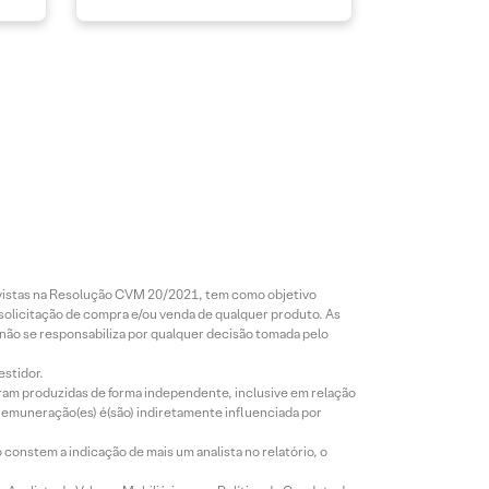
revistas na Resolução CVM 20/2021, tem como objetivo
 solicitação de compra e/ou venda de qualquer produto. As
 não se responsabiliza por qualquer decisão tomada pelo
estidor.
foram produzidas de forma independente, inclusive em relação
 remuneração(es) é(são) indiretamente influenciada por
constem a indicação de mais um analista no relatório, o