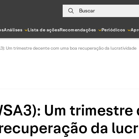
Buscar
os
Análises
Lista de ações
Recomendações
Periódicos
Apr
): Um trimestre decente com uma boa recuperação da lucratividade
SA3): Um trimestre
recuperação da lucr