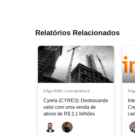
Relatórios Relacionados
6 Ago 2026 • 1 min de leitura
6 Ag
Cyrela (CYRE3): Destravando
Int
valor com uma venda de
Cre
ativos de R$ 2,1 bilhões
car
con
de