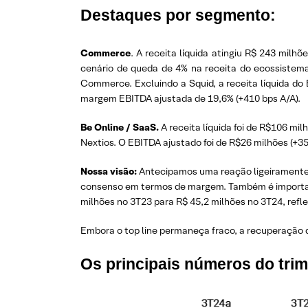
Destaques por segmento:
Commerce
. A receita líquida atingiu R$ 243 mil
cenário de queda de 4% na receita do ecossistem
Commerce. Excluindo a Squid, a receita líquida d
margem EBITDA ajustada de 19,6% (+410 bps A/A).
Be Online / SaaS.
A receita líquida foi de R$106 m
Nextios. O EBITDA ajustado foi de R$26 milhões (+
Nossa visão:
Antecipamos uma reação ligeiramente p
consenso em termos de margem. Também é importan
milhões no 3T23 para R$ 45,2 milhões no 3T24, ref
Embora o top line permaneça fraco, a recuperação d
Os principais números do trim