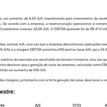
hões, um aumento de 8,5% A/A, impulsionado pelo crescimento da rece
a. De acordo com a empresa, a reestruturação operacional e comer
o Ecossistema cresceu 18,0% A/A. O EBITDA ajustado foi de R$ 47,6 
ilhões, estável A/A, uma vez que a empresa descontinuou operações me
35% A/A), e a margem EBITDA aumentou 630 pontos-base A/A, para 24,5
ositiva do mercado aos resultados do terceiro trimestre, uma vez qu
te destacar que a geração de caixa da empresa, calculada como EB
letindo um aumento de 50% A/A.
as margens, juntamente com a forte geração de caixa, deve levar a uma
estre: