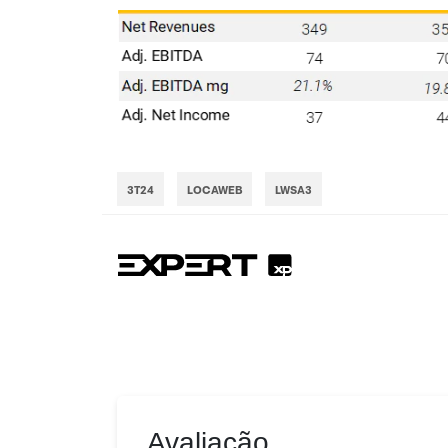
3T24
LOCAWEB
LWSA3
Avaliação