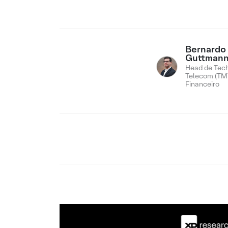
Bernardo
Guttman
Head de Tech
Telecom (TMT
Financeiro