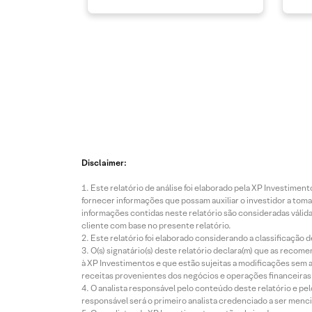
Disclaimer:
Este relatório de análise foi elaborado pela XP Investim
fornecer informações que possam auxiliar o investidor a toma
informações contidas neste relatório são consideradas válida
cliente com base no presente relatório.
Este relatório foi elaborado considerando a classificação d
O(s) signatário(s) deste relatório declara(m) que as reco
à XP Investimentos e que estão sujeitas a modificações sem 
receitas provenientes dos negócios e operações financeiras 
O analista responsável pelo conteúdo deste relatório e pe
responsável será o primeiro analista credenciado a ser menci