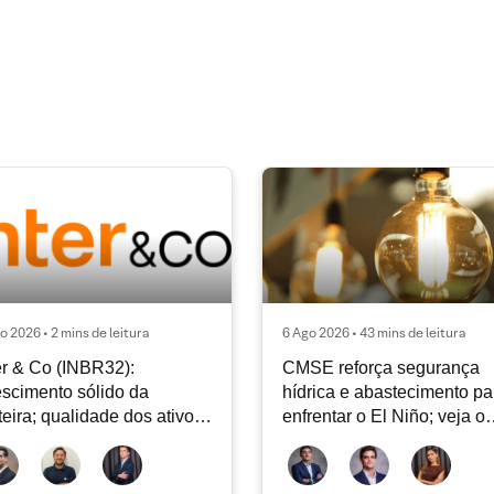
o 2026 • 2 mins de leitura
6 Ago 2026 • 43 mins de leitura
er & Co (INBR32):
CMSE reforça segurança
scimento sólido da
hídrica e abastecimento pa
teira; qualidade dos ativos
enfrentar o El Niño; veja o
tinua sendo o principal
Radar Energia XP | Agosto
bate