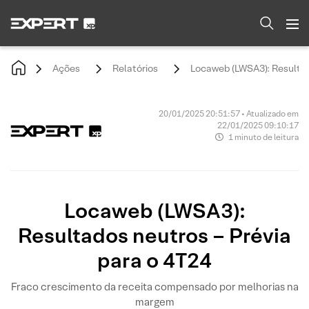
Ações
Relatórios
Locaweb (LWSA3): Resultad
20/01/2025 20:51:57 • Atualizado em
22/01/2025 09:10:17
1 minuto de leitura
Locaweb (LWSA3):
Resultados neutros – Prévia
para o 4T24
Fraco crescimento da receita compensado por melhorias na
margem