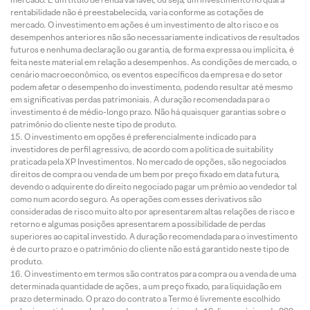
rentabilidade não é preestabelecida, varia conforme as cotações de
mercado. O investimento em ações é um investimento de alto risco e os
desempenhos anteriores não são necessariamente indicativos de resultados
futuros e nenhuma declaração ou garantia, de forma expressa ou implícita, é
feita neste material em relação a desempenhos. As condições de mercado, o
cenário macroeconômico, os eventos específicos da empresa e do setor
podem afetar o desempenho do investimento, podendo resultar até mesmo
em significativas perdas patrimoniais. A duração recomendada para o
investimento é de médio-longo prazo. Não há quaisquer garantias sobre o
patrimônio do cliente neste tipo de produto.
O investimento em opções é preferencialmente indicado para
investidores de perfil agressivo, de acordo com a política de suitability
praticada pela XP Investimentos. No mercado de opções, são negociados
direitos de compra ou venda de um bem por preço fixado em data futura,
devendo o adquirente do direito negociado pagar um prêmio ao vendedor tal
como num acordo seguro. As operações com esses derivativos são
consideradas de risco muito alto por apresentarem altas relações de risco e
retorno e algumas posições apresentarem a possibilidade de perdas
superiores ao capital investido. A duração recomendada para o investimento
é de curto prazo e o patrimônio do cliente não está garantido neste tipo de
produto.
O investimento em termos são contratos para compra ou a venda de uma
determinada quantidade de ações, a um preço fixado, para liquidação em
prazo determinado. O prazo do contrato a Termo é livremente escolhido