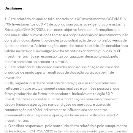
Disclaimer:
Este relatório de análise foi elaborado pela XP Investimentos CCTVM S.A.
(“XP Investimentos ou XP”) de acordo com todas as exigências previstas na
Resolução CVM 20/2021, tem como objetivo fornecer informações que
possam auxiliar o investidor a tomar sua própria decisão de investimento, não
constituindo qualquer tipo de oferta ou solicitação de compra e/ou venda de
qualquer produto. As informações contidas neste relatório são consideradas
válidas na data de sua divulgação e foram obtidas de fontes públicas. A XP
Investimentos não se responsabiliza por qualquer decisão tomada pelo
cliente com base no presente relatório.
Este relatório foi elaborado considerando a classificação de risco dos
produtos de modo a gerar resultados de alocação para cada perfil de
investidor.
O(s) signatário(s) deste relatório declara(m) que as recomendações
refletem única e exclusivamente suas análises e opiniões pessoais, que
foram produzidas de forma independente, inclusive em relação à XP
Investimentos e que estão sujeitas a modificações sem aviso prévio em
decorrência de alterações nas condições de mercado, e que sua(s)
remuneração(es) é(são) indiretamente influenciada por receitas
provenientes dos negócios e operações financeiras realizadas pela XP
Investimentos.
O analista responsável pelo conteúdo deste relatório e pelo cumprimento
da Resolução CVM nº 20/2021 está indicado acima, sendo que, caso constem