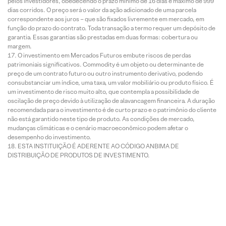
pelos investidores, obedecendo o prazo mínimo de 16 dias e máximo de 999
dias corridos. O preço será o valor da ação adicionado de uma parcela
correspondente aos juros – que são fixados livremente em mercado, em
função do prazo do contrato. Toda transação a termo requer um depósito de
garantia. Essas garantias são prestadas em duas formas: cobertura ou
margem.
O investimento em Mercados Futuros embute riscos de perdas
patrimoniais significativos. Commodity é um objeto ou determinante de
preço de um contrato futuro ou outro instrumento derivativo, podendo
consubstanciar um índice, uma taxa, um valor mobiliário ou produto físico. É
um investimento de risco muito alto, que contempla a possibilidade de
oscilação de preço devido à utilização de alavancagem financeira. A duração
recomendada para o investimento é de curto prazo e o patrimônio do cliente
não está garantido neste tipo de produto. As condições de mercado,
mudanças climáticas e o cenário macroeconômico podem afetar o
desempenho do investimento.
ESTA INSTITUIÇÃO É ADERENTE AO CÓDIGO ANBIMA DE
DISTRIBUIÇÃO DE PRODUTOS DE INVESTIMENTO.