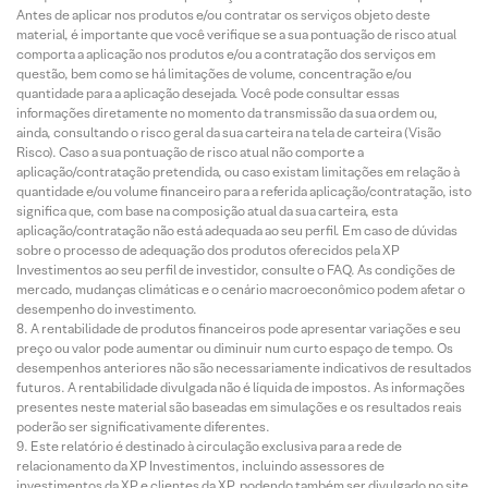
Antes de aplicar nos produtos e/ou contratar os serviços objeto deste
material, é importante que você verifique se a sua pontuação de risco atual
comporta a aplicação nos produtos e/ou a contratação dos serviços em
questão, bem como se há limitações de volume, concentração e/ou
quantidade para a aplicação desejada. Você pode consultar essas
informações diretamente no momento da transmissão da sua ordem ou,
ainda, consultando o risco geral da sua carteira na tela de carteira (Visão
Risco). Caso a sua pontuação de risco atual não comporte a
aplicação/contratação pretendida, ou caso existam limitações em relação à
quantidade e/ou volume financeiro para a referida aplicação/contratação, isto
significa que, com base na composição atual da sua carteira, esta
aplicação/contratação não está adequada ao seu perfil. Em caso de dúvidas
sobre o processo de adequação dos produtos oferecidos pela XP
Investimentos ao seu perfil de investidor, consulte o FAQ. As condições de
mercado, mudanças climáticas e o cenário macroeconômico podem afetar o
desempenho do investimento.
A rentabilidade de produtos financeiros pode apresentar variações e seu
preço ou valor pode aumentar ou diminuir num curto espaço de tempo. Os
desempenhos anteriores não são necessariamente indicativos de resultados
futuros. A rentabilidade divulgada não é líquida de impostos. As informações
presentes neste material são baseadas em simulações e os resultados reais
poderão ser significativamente diferentes.
Este relatório é destinado à circulação exclusiva para a rede de
relacionamento da XP Investimentos, incluindo assessores de
investimentos da XP e clientes da XP, podendo também ser divulgado no site