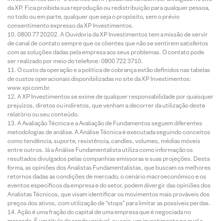
da XP. Fica proibida sua reprodução ou redistribuição para qualquer pessoa,
no todo ou em parte, qualquer que seja o propósito, sem o prévio
consentimento expresso da XP Investimentos.
0800 77 20202. A Ouvidoria da XP Investimentos tem a missão de servir
de canal de contato sempre que os clientes que não se sentirem satisfeitos
com as soluções dadas pela empresa aos seus problemas. O contato pode
ser realizado por meio do telefone: 0800 722 3710.
O custo da operação e a política de cobrança estão definidos nas tabelas
de custos operacionais disponibilizadas no site da XP Investimentos:
www.xpi.com.br.
A XP Investimentos se exime de qualquer responsabilidade por quaisquer
prejuízos, diretos ou indiretos, que venham a decorrer da utilização deste
relatório ou seu conteúdo.
A Avaliação Técnica e a Avaliação de Fundamentos seguem diferentes
metodologias de análise. A Análise Técnica é executada seguindo conceitos
como tendência, suporte, resistência, candles, volumes, médias móveis
entre outros. Já a Análise Fundamentalista utiliza como informação os
resultados divulgados pelas companhias emissoras e suas projeções. Desta
forma, as opiniões dos Analistas Fundamentalistas, que buscam os melhores
retornos dadas as condições de mercado, o cenário macroeconômico e os
eventos específicos da empresa e do setor, podem divergir das opiniões dos
Analistas Técnicos, que visam identificar os movimentos mais prováveis dos
preços dos ativos, com utilização de “stops” para limitar as possíveis perdas.
Ação é uma fração do capital de uma empresa que é negociada no
mercado. É um título de renda variável, ou seja, um investimento no qual a