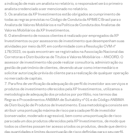
a indicação de mais um analista no relatório, o responsável será o primeiro
analista credenciado a ser mencionado no relatório.
Os analistas da XP Investimentos estão obrigados ao cumprimento de
todas as regras previstas no Código de Conduta da APIMEC Brasil para o
Analista de Valores Mobiliários e na Política de Conduta dos Analistas de
Valores Mobiliários da XP Investimentos.
O atendimento de nossos clientes é realizado por empregados da XP
Investimentos ou por assessores de investimento que desempenham suas
atividades por meio da XP, em conformidade com a Resolução CVM nº
178/2023, os quais encontram-se registrados na Associação Nacional das
Corretoras e Distribuidoras de Títulos e Valores Mobiliários – ANCORD. O
assessor de investimento não pode realizar consultoria, administração ou
gestão de patrimônio de clientes, devendo atuar como intermediário e
solicitar autorização prévia do cliente para a realização de qualquer operação
no mercado de capitais.
Para fins de verificação da adequação do perfil do investidor aos serviços e
produtos de investimento oferecidos pela XP Investimentos, utilizamos a
metodologia de adequação dos produtos por portfólio, nos termos das
Regras e Procedimentos ANBIMA de Suitability nº 01 e do Código ANBIMA
de Distribuição de Produtos de Investimento. Essa metodologia consiste em
atribuir uma pontuação máxima de risco para cada perfil de investidor
(conservador, moderado e agressivo), bem como uma pontuação de risco
para cada um dos produtos oferecidos pela XP Investimentos, de modo que
todos os clientes possam ter acesso a todos os produtos, desde que dentro
das quantidades e limites da pontuação de risco definidas para o seu perfil.