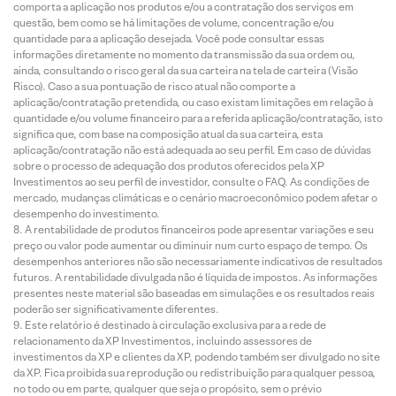
comporta a aplicação nos produtos e/ou a contratação dos serviços em
questão, bem como se há limitações de volume, concentração e/ou
quantidade para a aplicação desejada. Você pode consultar essas
informações diretamente no momento da transmissão da sua ordem ou,
ainda, consultando o risco geral da sua carteira na tela de carteira (Visão
Risco). Caso a sua pontuação de risco atual não comporte a
aplicação/contratação pretendida, ou caso existam limitações em relação à
quantidade e/ou volume financeiro para a referida aplicação/contratação, isto
significa que, com base na composição atual da sua carteira, esta
aplicação/contratação não está adequada ao seu perfil. Em caso de dúvidas
sobre o processo de adequação dos produtos oferecidos pela XP
Investimentos ao seu perfil de investidor, consulte o FAQ. As condições de
mercado, mudanças climáticas e o cenário macroeconômico podem afetar o
desempenho do investimento.
A rentabilidade de produtos financeiros pode apresentar variações e seu
preço ou valor pode aumentar ou diminuir num curto espaço de tempo. Os
desempenhos anteriores não são necessariamente indicativos de resultados
futuros. A rentabilidade divulgada não é líquida de impostos. As informações
presentes neste material são baseadas em simulações e os resultados reais
poderão ser significativamente diferentes.
Este relatório é destinado à circulação exclusiva para a rede de
relacionamento da XP Investimentos, incluindo assessores de
investimentos da XP e clientes da XP, podendo também ser divulgado no site
da XP. Fica proibida sua reprodução ou redistribuição para qualquer pessoa,
no todo ou em parte, qualquer que seja o propósito, sem o prévio