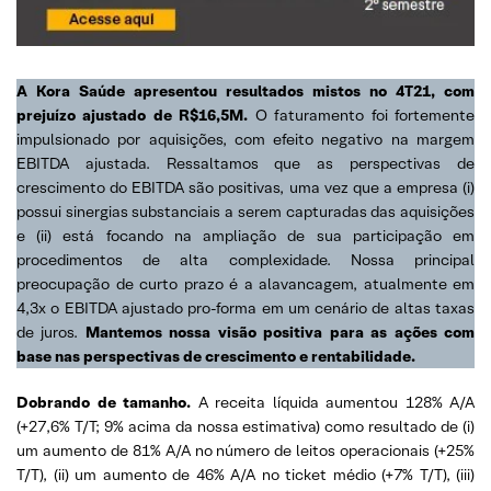
A Kora Saúde apresentou resultados mistos no 4T21, com
prejuízo ajustado de R$16,5M.
O faturamento foi fortemente
impulsionado por aquisições, com efeito negativo na margem
EBITDA ajustada. Ressaltamos que as perspectivas de
crescimento do EBITDA são positivas, uma vez que a empresa (i)
possui sinergias substanciais a serem capturadas das aquisições
e (ii) está focando na ampliação de sua participação em
procedimentos de alta complexidade. Nossa principal
preocupação de curto prazo é a alavancagem, atualmente em
4,3x o EBITDA ajustado pro-forma em um cenário de altas taxas
de juros.
Mantemos nossa visão positiva para as ações com
base nas perspectivas de crescimento e rentabilidade.
Dobrando de tamanho.
A receita líquida aumentou 128% A/A
(+27,6% T/T; 9% acima da nossa estimativa) como resultado de (i)
um aumento de 81% A/A no número de leitos operacionais (+25%
T/T), (ii) um aumento de 46% A/A no ticket médio (+7% T/T), (iii)