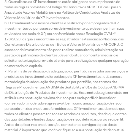
Os analistas da XP Investimentos estão obrigados ao cumprimento de
todas as regras previstas no Código de Conduta da APIMEC Brasil para o
Analista de Valores Mobiliários e na Política de Conduta dos Analistas de
Valores Mobiliários da XP Investimentos.
O atendimento de nossos clientes é realizado por empregados da XP
Investimentos ou por assessores de investimento que desempenham suas
atividades por meio da XP, em conformidade com a Resolução CVM nº
178/2023, os quais encontram-se registrados na Associação Nacional das
Corretoras e Distribuidoras de Títulos e Valores Mobiliários – ANCORD. O
assessor de investimento não pode realizar consultoria, administração ou
gestão de patrimônio de clientes, devendo atuar como intermediário e
solicitar autorização prévia do cliente para a realização de qualquer operação
no mercado de capitais.
Para fins de verificação da adequação do perfil do investidor aos serviços e
produtos de investimento oferecidos pela XP Investimentos, utilizamos a
metodologia de adequação dos produtos por portfólio, nos termos das
Regras e Procedimentos ANBIMA de Suitability nº 01 e do Código ANBIMA
de Distribuição de Produtos de Investimento. Essa metodologia consiste em
atribuir uma pontuação máxima de risco para cada perfil de investidor
(conservador, moderado e agressivo), bem como uma pontuação de risco
para cada um dos produtos oferecidos pela XP Investimentos, de modo que
todos os clientes possam ter acesso a todos os produtos, desde que dentro
das quantidades e limites da pontuação de risco definidas para o seu perfil.
Antes de aplicar nos produtos e/ou contratar os serviços objeto deste
material, é importante que você verifique se a sua pontuação de risco atual