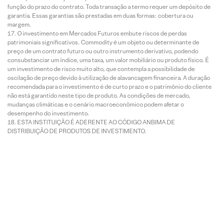
função do prazo do contrato. Toda transação a termo requer um depósito de
garantia. Essas garantias são prestadas em duas formas: cobertura ou
margem.
O investimento em Mercados Futuros embute riscos de perdas
patrimoniais significativos. Commodity é um objeto ou determinante de
preço de um contrato futuro ou outro instrumento derivativo, podendo
consubstanciar um índice, uma taxa, um valor mobiliário ou produto físico. É
um investimento de risco muito alto, que contempla a possibilidade de
oscilação de preço devido à utilização de alavancagem financeira. A duração
recomendada para o investimento é de curto prazo e o patrimônio do cliente
não está garantido neste tipo de produto. As condições de mercado,
mudanças climáticas e o cenário macroeconômico podem afetar o
desempenho do investimento.
ESTA INSTITUIÇÃO É ADERENTE AO CÓDIGO ANBIMA DE
DISTRIBUIÇÃO DE PRODUTOS DE INVESTIMENTO.