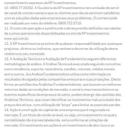
consentimento expresso da XP Investimentos.
0800 77 20202. A Ouvidoria da XP Investimentos tem a missão de servir
de canal de contato sempre que os clientes que não se sentirem satisfeitos
com as soluções dadas pela empresa aos seus problemas. O contato pode
ser realizado por meio do telefone: 0800 722 3710.
O custo da operação e a política de cobrança estão definidos nas tabelas
de custos operacionais disponibilizadas no site da XP Investimentos:
www.xpi.com.br.
A XP Investimentos se exime de qualquer responsabilidade por quaisquer
prejuízos, diretos ou indiretos, que venham a decorrer da utilização deste
relatório ou seu conteúdo.
A Avaliação Técnica e a Avaliação de Fundamentos seguem diferentes
metodologias de análise. A Análise Técnica é executada seguindo conceitos
como tendência, suporte, resistência, candles, volumes, médias móveis
entre outros. Já a Análise Fundamentalista utiliza como informação os
resultados divulgados pelas companhias emissoras e suas projeções. Desta
forma, as opiniões dos Analistas Fundamentalistas, que buscam os melhores
retornos dadas as condições de mercado, o cenário macroeconômico e os
eventos específicos da empresa e do setor, podem divergir das opiniões dos
Analistas Técnicos, que visam identificar os movimentos mais prováveis dos
preços dos ativos, com utilização de “stops” para limitar as possíveis perdas.
Ação é uma fração do capital de uma empresa que é negociada no
mercado. É um título de renda variável, ou seja, um investimento no qual a
rentabilidade não é preestabelecida, varia conforme as cotações de
mercado. O investimento em ações é um investimento de alto risco e os