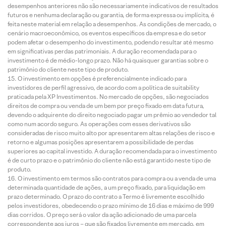
desempenhos anteriores não são necessariamente indicativos de resultados
futuros e nenhuma declaração ou garantia, de forma expressa ou implícita, é
feita neste material em relação a desempenhos. As condições de mercado, o
cenário macroeconômico, os eventos específicos da empresa e do setor
podem afetar o desempenho do investimento, podendo resultar até mesmo
em significativas perdas patrimoniais. A duração recomendada para o
investimento é de médio-longo prazo. Não há quaisquer garantias sobre o
patrimônio do cliente neste tipo de produto.
O investimento em opções é preferencialmente indicado para
investidores de perfil agressivo, de acordo com a política de suitability
praticada pela XP Investimentos. No mercado de opções, são negociados
direitos de compra ou venda de um bem por preço fixado em data futura,
devendo o adquirente do direito negociado pagar um prêmio ao vendedor tal
como num acordo seguro. As operações com esses derivativos são
consideradas de risco muito alto por apresentarem altas relações de risco e
retorno e algumas posições apresentarem a possibilidade de perdas
superiores ao capital investido. A duração recomendada para o investimento
é de curto prazo e o patrimônio do cliente não está garantido neste tipo de
produto.
O investimento em termos são contratos para compra ou a venda de uma
determinada quantidade de ações, a um preço fixado, para liquidação em
prazo determinado. O prazo do contrato a Termo é livremente escolhido
pelos investidores, obedecendo o prazo mínimo de 16 dias e máximo de 999
dias corridos. O preço será o valor da ação adicionado de uma parcela
correspondente aos juros – que são fixados livremente em mercado, em