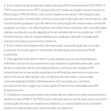
Este relatório de análise foi elaborado pela XP Investimentos CCTVM S.A.
(“XP Investimentos ou XP”) de acordo com todas as exigências previstas na
Resolução CVM 20/2021, tem como objetivo fornecer informações que
possam auxiliar o investidor a tomar sua própria decisão de investimento, não
constituindo qualquer tipo de oferta ou solicitação de compra e/ou venda de
qualquer produto. As informações contidas neste relatório são consideradas
válidas na data de sua divulgação e foram obtidas de fontes públicas. A XP
Investimentos não se responsabiliza por qualquer decisão tomada pelo
cliente com base no presente relatório.
Este relatório foi elaborado considerando a classificação de risco dos
produtos de modo a gerar resultados de alocação para cada perfil de
investidor.
O(s) signatário(s) deste relatório declara(m) que as recomendações
refletem única e exclusivamente suas análises e opiniões pessoais, que
foram produzidas de forma independente, inclusive em relação à XP
Investimentos e que estão sujeitas a modificações sem aviso prévio em
decorrência de alterações nas condições de mercado, e que sua(s)
remuneração(es) é(são) indiretamente influenciada por receitas
provenientes dos negócios e operações financeiras realizadas pela XP
Investimentos.
O analista responsável pelo conteúdo deste relatório e pelo cumprimento
da Resolução CVM nº 20/2021 está indicado acima, sendo que, caso constem
a indicação de mais um analista no relatório, o responsável será o primeiro
analista credenciado a ser mencionado no relatório.