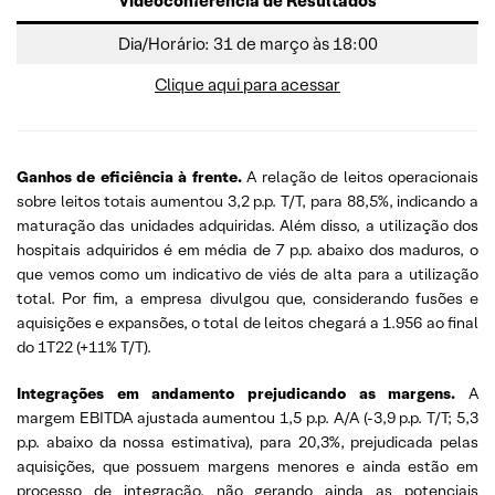
Videoconferência de Resultados
Dia/Horário: 31 de março às 18:00
Clique aqui para acessar
Ganhos de eficiência à frente.
A relação de leitos operacionais
sobre leitos totais aumentou 3,2 p.p. T/T, para 88,5%, indicando a
maturação das unidades adquiridas. Além disso, a utilização dos
hospitais adquiridos é em média de 7 p.p. abaixo dos maduros, o
que vemos como um indicativo de viés de alta para a utilização
total. Por fim, a empresa divulgou que, considerando fusões e
aquisições e expansões, o total de leitos chegará a 1.956 ao final
do 1T22 (+11% T/T).
Integrações em andamento prejudicando as margens.
A
margem EBITDA ajustada aumentou 1,5 p.p. A/A (-3,9 p.p. T/T; 5,3
p.p. abaixo da nossa estimativa), para 20,3%, prejudicada pelas
aquisições, que possuem margens menores e ainda estão em
processo de integração, não gerando ainda as potenciais