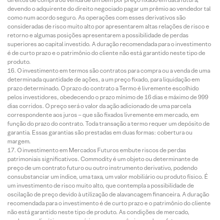
devendo o adquirente do direito negociado pagar um prêmio ao vendedor tal
como num acordo seguro. As operações com esses derivativos são
consideradas de risco muito alto por apresentarem altas relações de risco e
retorno e algumas posições apresentarem a possibilidade de perdas
superiores ao capital investido. A duração recomendada para o investimento
é de curto prazo e o patrimônio do cliente não está garantido neste tipo de
produto.
O investimento em termos são contratos para compra ou a venda de uma
determinada quantidade de ações, a um preço fixado, para liquidação em
prazo determinado. O prazo do contrato a Termo é livremente escolhido
pelos investidores, obedecendo o prazo mínimo de 16 dias e máximo de 999
dias corridos. O preço será o valor da ação adicionado de uma parcela
correspondente aos juros – que são fixados livremente em mercado, em
função do prazo do contrato. Toda transação a termo requer um depósito de
garantia. Essas garantias são prestadas em duas formas: cobertura ou
margem.
O investimento em Mercados Futuros embute riscos de perdas
patrimoniais significativos. Commodity é um objeto ou determinante de
preço de um contrato futuro ou outro instrumento derivativo, podendo
consubstanciar um índice, uma taxa, um valor mobiliário ou produto físico. É
um investimento de risco muito alto, que contempla a possibilidade de
oscilação de preço devido à utilização de alavancagem financeira. A duração
recomendada para o investimento é de curto prazo e o patrimônio do cliente
não está garantido neste tipo de produto. As condições de mercado,