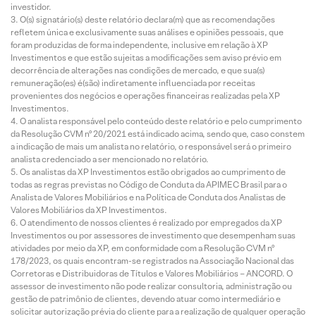
investidor.
O(s) signatário(s) deste relatório declara(m) que as recomendações
refletem única e exclusivamente suas análises e opiniões pessoais, que
foram produzidas de forma independente, inclusive em relação à XP
Investimentos e que estão sujeitas a modificações sem aviso prévio em
decorrência de alterações nas condições de mercado, e que sua(s)
remuneração(es) é(são) indiretamente influenciada por receitas
provenientes dos negócios e operações financeiras realizadas pela XP
Investimentos.
O analista responsável pelo conteúdo deste relatório e pelo cumprimento
da Resolução CVM nº 20/2021 está indicado acima, sendo que, caso constem
a indicação de mais um analista no relatório, o responsável será o primeiro
analista credenciado a ser mencionado no relatório.
Os analistas da XP Investimentos estão obrigados ao cumprimento de
todas as regras previstas no Código de Conduta da APIMEC Brasil para o
Analista de Valores Mobiliários e na Política de Conduta dos Analistas de
Valores Mobiliários da XP Investimentos.
O atendimento de nossos clientes é realizado por empregados da XP
Investimentos ou por assessores de investimento que desempenham suas
atividades por meio da XP, em conformidade com a Resolução CVM nº
178/2023, os quais encontram-se registrados na Associação Nacional das
Corretoras e Distribuidoras de Títulos e Valores Mobiliários – ANCORD. O
assessor de investimento não pode realizar consultoria, administração ou
gestão de patrimônio de clientes, devendo atuar como intermediário e
solicitar autorização prévia do cliente para a realização de qualquer operação