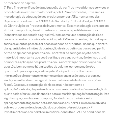
no mercado de capitais.
Para fins de verificação da adequação do perfil do investidor aos serviços e
produtos de investimento oferecidos pela XP Investimentos, utilizamos a
metodologia de adequação dos produtos por portfólio, nos termos das
Regras e Procedimentos ANBIMA de Suitability nº 01 e do Código ANBIMA
de Distribuição de Produtos de Investimento. Essa metodologia consiste em
atribuir uma pontuação máxima de risco para cada perfil de investidor
(conservador, moderado e agressivo), bem como uma pontuação de risco
para cada um dos produtos oferecidos pela XP Investimentos, de modo que
todos os clientes possam ter acesso a todos os produtos, desde que dentro
das quantidades e limites da pontuação de risco definidas para o seu perfil.
Antes de aplicar nos produtos e/ou contratar os serviços objeto deste
material, é importante que você verifique se a sua pontuação de risco atual
comporta a aplicação nos produtos e/ou a contratação dos serviços em
questão, bem como se há limitações de volume, concentração e/ou
quantidade para a aplicação desejada. Você pode consultar essas
informações diretamente no momento da transmissão da sua ordem ou,
ainda, consultando o risco geral da sua carteira na tela de carteira (Visão
Risco). Caso a sua pontuação de risco atual não comporte a
aplicação/contratação pretendida, ou caso existam limitações em relação à
quantidade e/ou volume financeiro para a referida aplicação/contratação, isto
significa que, com base na composição atual da sua carteira, esta
aplicação/contratação não está adequada ao seu perfil. Em caso de dúvidas
sobre o processo de adequação dos produtos oferecidos pela XP
Investimentos ao seu perfil de investidor, consulte o FAQ. As condições de