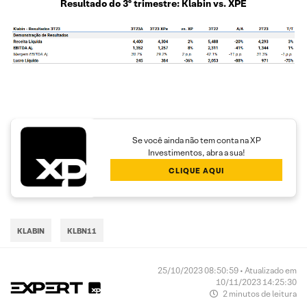
Resultado do 3º trimestre: Klabin vs. XPE
Se você ainda não tem conta na XP
Investimentos, abra a sua!
CLIQUE AQUI
KLABIN
KLBN11
25/10/2023 08:50:59 • Atualizado em
10/11/2023 14:25:30
2 minutos de leitura