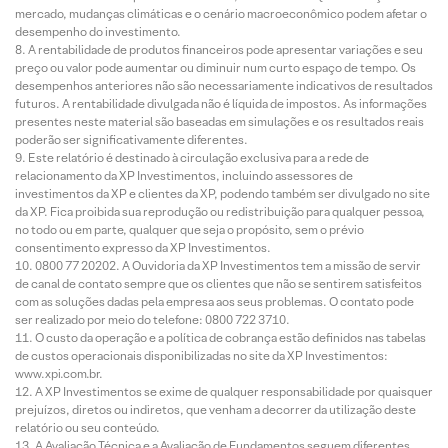
mercado, mudanças climáticas e o cenário macroeconômico podem afetar o
desempenho do investimento.
A rentabilidade de produtos financeiros pode apresentar variações e seu
preço ou valor pode aumentar ou diminuir num curto espaço de tempo. Os
desempenhos anteriores não são necessariamente indicativos de resultados
futuros. A rentabilidade divulgada não é líquida de impostos. As informações
presentes neste material são baseadas em simulações e os resultados reais
poderão ser significativamente diferentes.
Este relatório é destinado à circulação exclusiva para a rede de
relacionamento da XP Investimentos, incluindo assessores de
investimentos da XP e clientes da XP, podendo também ser divulgado no site
da XP. Fica proibida sua reprodução ou redistribuição para qualquer pessoa,
no todo ou em parte, qualquer que seja o propósito, sem o prévio
consentimento expresso da XP Investimentos.
0800 77 20202. A Ouvidoria da XP Investimentos tem a missão de servir
de canal de contato sempre que os clientes que não se sentirem satisfeitos
com as soluções dadas pela empresa aos seus problemas. O contato pode
ser realizado por meio do telefone: 0800 722 3710.
O custo da operação e a política de cobrança estão definidos nas tabelas
de custos operacionais disponibilizadas no site da XP Investimentos:
www.xpi.com.br.
A XP Investimentos se exime de qualquer responsabilidade por quaisquer
prejuízos, diretos ou indiretos, que venham a decorrer da utilização deste
relatório ou seu conteúdo.
A Avaliação Técnica e a Avaliação de Fundamentos seguem diferentes