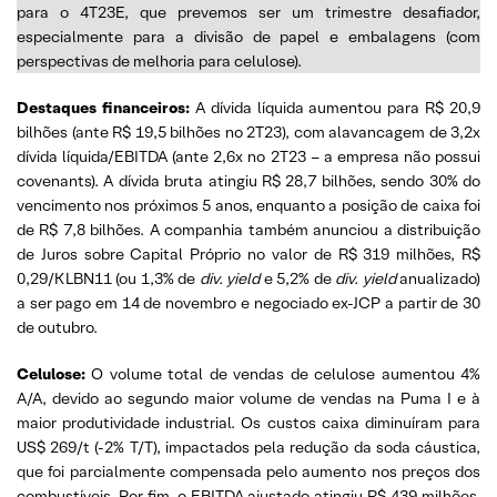
para o 4T23E, que prevemos ser um trimestre desafiador,
especialmente para a divisão de papel e embalagens (com
perspectivas de melhoria para celulose).
Destaques financeiros:
A dívida líquida aumentou para R$ 20,9
bilhões (ante R$ 19,5 bilhões no 2T23), com alavancagem de 3,2x
dívida líquida/EBITDA (ante 2,6x no 2T23 – a empresa não possui
covenants). A dívida bruta atingiu R$ 28,7 bilhões, sendo 30% do
vencimento nos próximos 5 anos, enquanto a posição de caixa foi
de R$ 7,8 bilhões. A companhia também anunciou a distribuição
de Juros sobre Capital Próprio no valor de R$ 319 milhões, R$
0,29/KLBN11 (ou 1,3% de
div. yield
e 5,2% de
div. yield
anualizado)
a ser pago em 14 de novembro e negociado ex-JCP a partir de 30
de outubro.
Celulose:
O volume total de vendas de celulose aumentou 4%
A/A, devido ao segundo maior volume de vendas na Puma I e à
maior produtividade industrial. Os custos caixa diminuíram para
US$ 269/t (-2% T/T), impactados pela redução da soda cáustica,
que foi parcialmente compensada pelo aumento nos preços dos
combustíveis. Por fim, o EBITDA ajustado atingiu R$ 439 milhões,