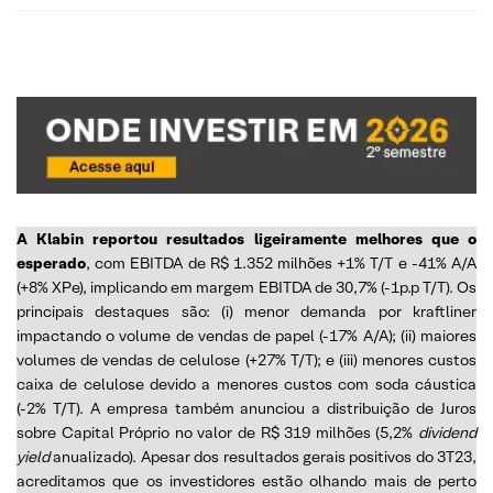
A Klabin reportou resultados ligeiramente melhores que o
esperado
, com EBITDA de R$ 1.352 milhões +1% T/T e -41% A/A
(+8% XPe), implicando em margem EBITDA de 30,7% (-1p.p T/T). Os
principais destaques são: (i) menor demanda por kraftliner
impactando o volume de vendas de papel (-17% A/A); (ii) maiores
volumes de vendas de celulose (+27% T/T); e (iii) menores custos
caixa de celulose devido a menores custos com soda cáustica
(-2% T/T). A empresa também anunciou a distribuição de Juros
sobre Capital Próprio no valor de R$ 319 milhões (5,2%
dividend
yield
anualizado). Apesar dos resultados gerais positivos do 3T23,
acreditamos que os investidores estão olhando mais de perto