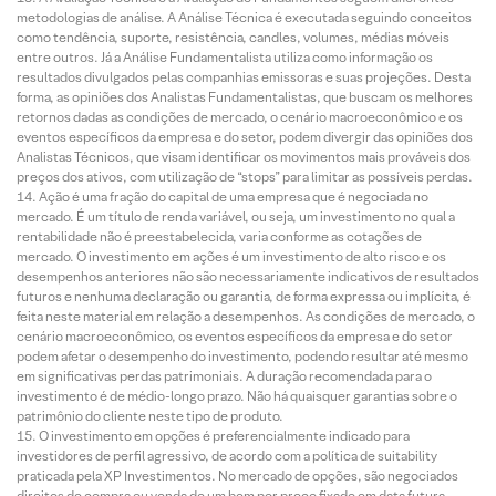
metodologias de análise. A Análise Técnica é executada seguindo conceitos
como tendência, suporte, resistência, candles, volumes, médias móveis
entre outros. Já a Análise Fundamentalista utiliza como informação os
resultados divulgados pelas companhias emissoras e suas projeções. Desta
forma, as opiniões dos Analistas Fundamentalistas, que buscam os melhores
retornos dadas as condições de mercado, o cenário macroeconômico e os
eventos específicos da empresa e do setor, podem divergir das opiniões dos
Analistas Técnicos, que visam identificar os movimentos mais prováveis dos
preços dos ativos, com utilização de “stops” para limitar as possíveis perdas.
Ação é uma fração do capital de uma empresa que é negociada no
mercado. É um título de renda variável, ou seja, um investimento no qual a
rentabilidade não é preestabelecida, varia conforme as cotações de
mercado. O investimento em ações é um investimento de alto risco e os
desempenhos anteriores não são necessariamente indicativos de resultados
futuros e nenhuma declaração ou garantia, de forma expressa ou implícita, é
feita neste material em relação a desempenhos. As condições de mercado, o
cenário macroeconômico, os eventos específicos da empresa e do setor
podem afetar o desempenho do investimento, podendo resultar até mesmo
em significativas perdas patrimoniais. A duração recomendada para o
investimento é de médio-longo prazo. Não há quaisquer garantias sobre o
patrimônio do cliente neste tipo de produto.
O investimento em opções é preferencialmente indicado para
investidores de perfil agressivo, de acordo com a política de suitability
praticada pela XP Investimentos. No mercado de opções, são negociados
direitos de compra ou venda de um bem por preço fixado em data futura,