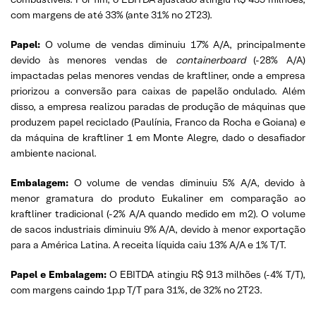
com margens de até 33% (ante 31% no 2T23).
Papel:
O volume de vendas diminuiu 17% A/A, principalmente
devido às menores vendas de
containerboard
(-28% A/A)
impactadas pelas menores vendas de kraftliner, onde a empresa
priorizou a conversão para caixas de papelão ondulado. Além
disso, a empresa realizou paradas de produção de máquinas que
produzem papel reciclado (Paulínia, Franco da Rocha e Goiana) e
da máquina de kraftliner 1 em Monte Alegre, dado o desafiador
ambiente nacional.
Embalagem:
O volume de vendas diminuiu 5% A/A, devido à
menor gramatura do produto Eukaliner em comparação ao
kraftliner tradicional (-2% A/A quando medido em m2). O volume
de sacos industriais diminuiu 9% A/A, devido à menor exportação
para a América Latina. A receita líquida caiu 13% A/A e 1% T/T.
Papel e Embalagem:
O EBITDA atingiu R$ 913 milhões (-4% T/T),
com margens caindo 1p.p T/T para 31%, de 32% no 2T23.