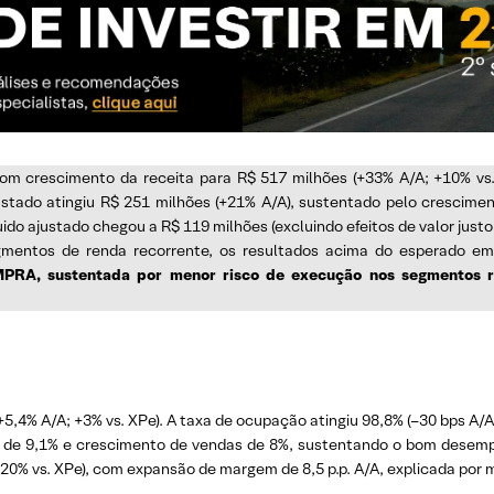
com crescimento da receita para R$ 517 milhões (+33% A/A; +10% vs
ustado atingiu R$ 251 milhões (+21% A/A), sustentado pelo cresci
íquido ajustado chegou a R$ 119 milhões (excluindo efeitos de valor jus
egmentos de renda recorrente, os resultados acima do esperado e
RA, sustentada por menor risco de execução nos segmentos re
(+5,4% A/A; +3% vs. XPe). A taxa de ocupação atingiu 98,8% (–30 bps A/
S de 9,1% e crescimento de vendas de 8%, sustentando o bom desem
20% vs. XPe), com expansão de margem de 8,5 p.p. A/A, explicada por 