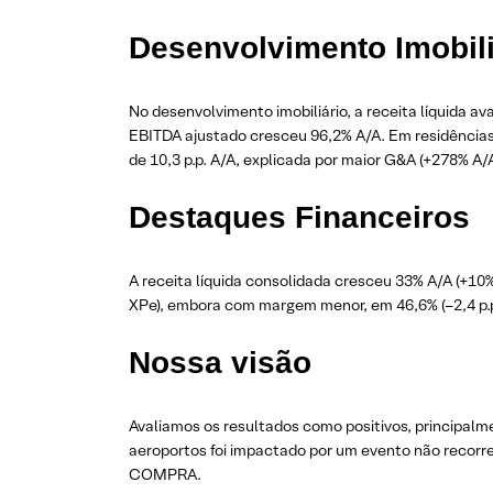
Desenvolvimento Imobili
No desenvolvimento imobiliário, a receita líquida 
EBITDA ajustado cresceu 96,2% A/A. Em residência
de 10,3 p.p. A/A, explicada por maior G&A (+278% A/A
Destaques Financeiros
A receita líquida consolidada cresceu 33% A/A (+10%
XPe), embora com margem menor, em 46,6% (–2,4 p.p. A
Nossa visão
Avaliamos os resultados como positivos, principal
aeroportos foi impactado por um evento não recor
COMPRA.