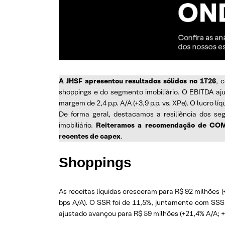
A JHSF apresentou resultados sólidos no 1T26
, 
shoppings e do segmento imobiliário. O EBITDA aj
margem de 2,4 p.p. A/A (+3,9 p.p. vs. XPe). O lucro l
De forma geral, destacamos a resiliência dos s
imobiliário.
Reiteramos a recomendação de COMP
recentes de capex
.
Shoppings
As receitas líquidas cresceram para R$ 92 milhões 
bps A/A). O SSR foi de 11,5%, juntamente com SS
ajustado avançou para R$ 59 milhões (+21,4% A/A; +