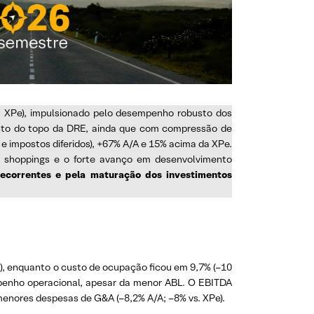
. XPe), impulsionado pelo desempenho robusto dos
mento do topo da DRE, ainda que com compressão de
to e impostos diferidos), +67% A/A e 15% acima da XPe.
m shoppings e o forte avanço em desenvolvimento
correntes e pela maturação dos investimentos
A), enquanto o custo de ocupação ficou em 9,7% (–10
penho operacional, apesar da menor ABL. O EBITDA
menores despesas de G&A (–8,2% A/A; –8% vs. XPe).