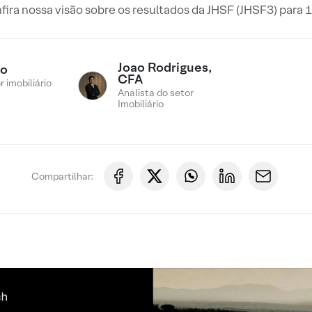
fira nossa visão sobre os resultados da JHSF (JHSF3) para 
Joao Rodrigues,
ro
CFA
 imobiliário
Analista do setor
Imobiliário
Compartilhar: