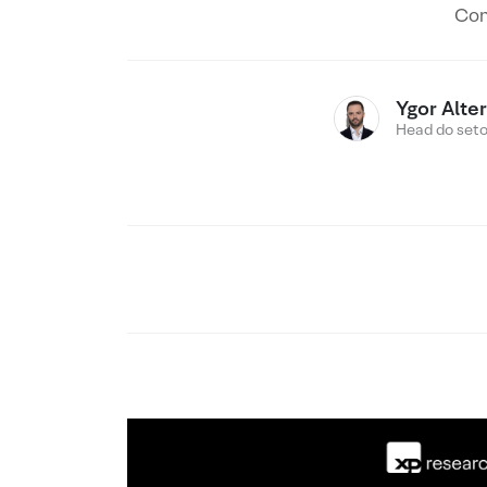
Con
Ygor Alte
Head do setor