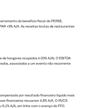
ncerramento do benefício fiscal do PERSE,
evPAR +9% A/A. As receitas brutas de restaurantes
) e de hangares ocupados (+20% A/A). O EBITDA
evados, associados a um evento não recorrente
ompensado por resultado financeiro líquido mais
pesas financeiras recuaram 4,8% A/A. O IR/CS
u 9,1% A/A, em linha com o avanço do FFO.