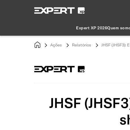
Expert XP 2026
Quem som
Ações
Relatórios
JHSF (JHSF3): E
JHSF (JHSF3
s