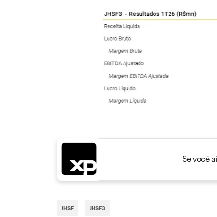
Se você a
JHSF
JHSF3