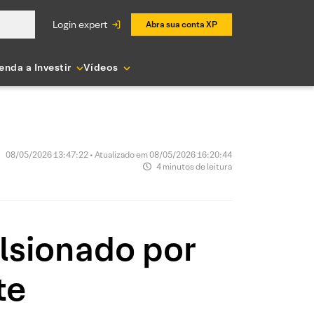
login expert
Abra sua conta XP
enda a Investir
Vídeos
08/05/2026 13:47:22 • Atualizado em 08/05/2026 16:20:44
4 minutos de leitura
lsionado por
te