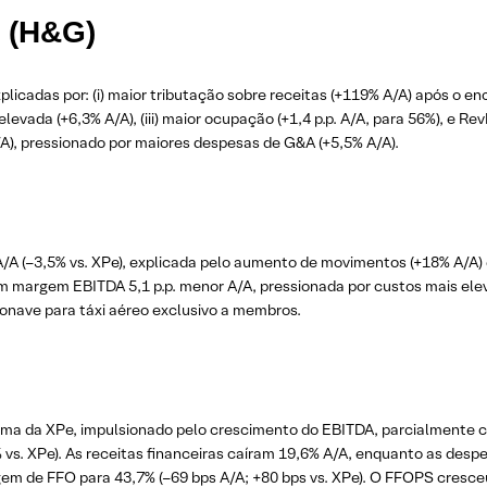
a (H&G)
xplicadas por: (i) maior tributação sobre receitas (+119% A/A) após o e
levada (+6,3% A/A), (iii) maior ocupação (+1,4 p.p. A/A, para 56%), e R
A), pressionado por maiores despesas de G&A (+5,5% A/A).
A/A (–3,5% vs. XPe), explicada pelo aumento de movimentos (+18% A/A
em margem EBITDA 5,1 p.p. menor A/A, pressionada por custos mais el
onave para táxi aéreo exclusivo a membros.
ima da XPe, impulsionado pelo crescimento do EBITDA, parcialmente c
% vs. XPe). As receitas financeiras caíram 19,6% A/A, enquanto as des
m de FFO para 43,7% (–69 bps A/A; +80 bps vs. XPe). O FFOPS cresce