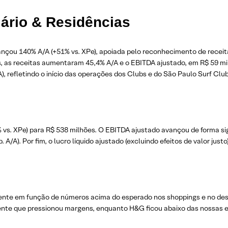
ário & Residências
avançou 140% A/A (+51% vs. XPe), apoiada pelo reconhecimento de recei
s, as receitas aumentaram 45,4% A/A e o EBITDA ajustado, em R$ 59 
), refletindo o início das operações dos Clubs e do São Paulo Surf Club
 vs. XPe) para R$ 538 milhões. O EBITDA ajustado avançou de forma sig
/A). Por fim, o lucro líquido ajustado (excluindo efeitos de valor just
mente em função de números acima do esperado nos shoppings e no des
rente que pressionou margens, enquanto H&G ficou abaixo das nossas