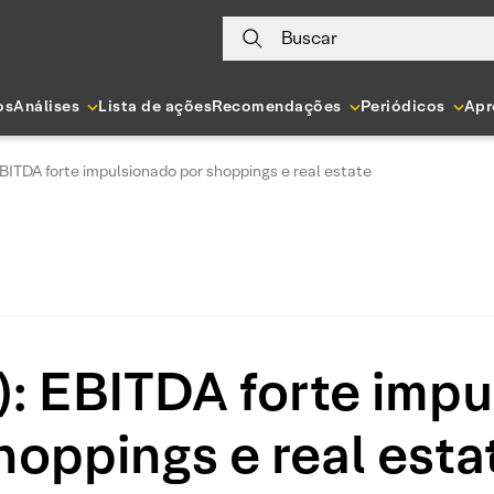
Buscar
os
Análises
Lista de ações
Recomendações
Periódicos
Apr
BITDA forte impulsionado por shoppings e real estate
): EBITDA forte impu
hoppings e real esta