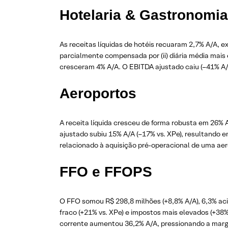
Hotelaria & Gastronomi
As receitas líquidas de hotéis recuaram 2,7% A/A, e
parcialmente compensada por (ii) diária média mais e
cresceram 4% A/A. O EBITDA ajustado caiu (–41% A/
Aeroportos
A receita líquida cresceu de forma robusta em 26% 
ajustado subiu 15% A/A (–17% vs. XPe), resultando 
relacionado à aquisição pré‑operacional de uma aer
FFO e FFOPS
O FFO somou R$ 298,8 milhões (+8,8% A/A), 6,3% ac
fraco (+21% vs. XPe) e impostos mais elevados (+38
corrente aumentou 36,2% A/A, pressionando a marge