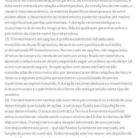
futuros e nenhuma declaração ou garantia, de forma expressa ou implícita, é
feita neste material em relação a desempenhos. As condições de mercado, o
cenário macroeconômico, os eventos específicos da empresa e do setor
podem afetar o desempenho do investimento, podendo resultar até mesmo
em significativas perdas patrimoniais. A duração recomendada para o
investimento é de médio-longo prazo. Não há quaisquer garantias sobre o
patrimônio do cliente neste tipo de produto.
O investimento em opções é preferencialmente indicado para
investidores de perfil agressivo, de acordo com a política de suitability
praticada pela XP Investimentos. No mercado de opções, são negociados
direitos de compra ou venda de um bem por preço fixado em data futura,
devendo o adquirente do direito negociado pagar um prêmio ao vendedor tal
como num acordo seguro. As operações com esses derivativos são
consideradas de risco muito alto por apresentarem altas relações de risco e
retorno e algumas posições apresentarem a possibilidade de perdas
superiores ao capital investido. A duração recomendada para o investimento
é de curto prazo e o patrimônio do cliente não está garantido neste tipo de
produto.
O investimento em termos são contratos para compra ou a venda de uma
determinada quantidade de ações, a um preço fixado, para liquidação em
prazo determinado. O prazo do contrato a Termo é livremente escolhido
pelos investidores, obedecendo o prazo mínimo de 16 dias e máximo de 999
dias corridos. O preço será o valor da ação adicionado de uma parcela
correspondente aos juros – que são fixados livremente em mercado, em
função do prazo do contrato. Toda transação a termo requer um depósito de