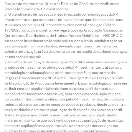
Analista de Valores Mobiliários e na Política de Conduta dos Analistas de
Valores Mobiliários da XP Investimentos.
O atendimento de nossos clientes é realizado por empregados da XP
Investimentos ou por assessores de investimento que desempenham suas
atividades por meio da XP, em conformidade com a Resolução CVM nº
178/2023, os quais encontram-se registrados na Associação Nacional das
Corretoras e Distribuidoras de Títulos e Valores Mobiliários – ANCORD. O
assessor de investimento não pode realizar consultoria, administração ou
gestão de patrimônio de clientes, devendo atuar como intermediário e
solicitar autorização prévia do cliente para a realização de qualquer operação
no mercado de capitais.
Para fins de verificação da adequação do perfil do investidor aos serviços e
produtos de investimento oferecidos pela XP Investimentos, utilizamos a
metodologia de adequação dos produtos por portfólio, nos termos das
Regras e Procedimentos ANBIMA de Suitability nº 01 e do Código ANBIMA
de Distribuição de Produtos de Investimento. Essa metodologia consiste em
atribuir uma pontuação máxima de risco para cada perfil de investidor
(conservador, moderado e agressivo), bem como uma pontuação de risco
para cada um dos produtos oferecidos pela XP Investimentos, de modo que
todos os clientes possam ter acesso a todos os produtos, desde que dentro
das quantidades e limites da pontuação de risco definidas para o seu perfil.
Antes de aplicar nos produtos e/ou contratar os serviços objeto deste
material, é importante que você verifique se a sua pontuação de risco atual
comporta a aplicação nos produtos e/ou a contratação dos serviços em
questão, bem como se há limitações de volume, concentração e/ou