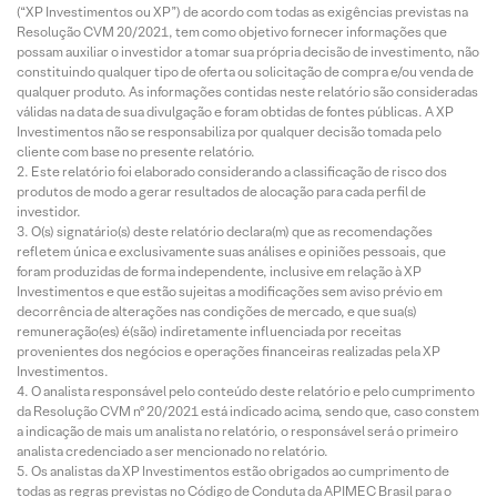
(“XP Investimentos ou XP”) de acordo com todas as exigências previstas na
Resolução CVM 20/2021, tem como objetivo fornecer informações que
possam auxiliar o investidor a tomar sua própria decisão de investimento, não
constituindo qualquer tipo de oferta ou solicitação de compra e/ou venda de
qualquer produto. As informações contidas neste relatório são consideradas
válidas na data de sua divulgação e foram obtidas de fontes públicas. A XP
Investimentos não se responsabiliza por qualquer decisão tomada pelo
cliente com base no presente relatório.
Este relatório foi elaborado considerando a classificação de risco dos
produtos de modo a gerar resultados de alocação para cada perfil de
investidor.
O(s) signatário(s) deste relatório declara(m) que as recomendações
refletem única e exclusivamente suas análises e opiniões pessoais, que
foram produzidas de forma independente, inclusive em relação à XP
Investimentos e que estão sujeitas a modificações sem aviso prévio em
decorrência de alterações nas condições de mercado, e que sua(s)
remuneração(es) é(são) indiretamente influenciada por receitas
provenientes dos negócios e operações financeiras realizadas pela XP
Investimentos.
O analista responsável pelo conteúdo deste relatório e pelo cumprimento
da Resolução CVM nº 20/2021 está indicado acima, sendo que, caso constem
a indicação de mais um analista no relatório, o responsável será o primeiro
analista credenciado a ser mencionado no relatório.
Os analistas da XP Investimentos estão obrigados ao cumprimento de
todas as regras previstas no Código de Conduta da APIMEC Brasil para o