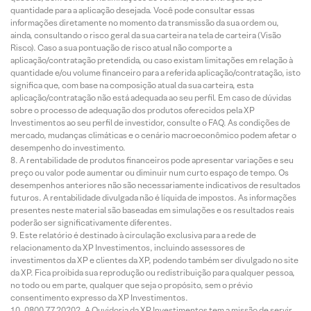
quantidade para a aplicação desejada. Você pode consultar essas
informações diretamente no momento da transmissão da sua ordem ou,
ainda, consultando o risco geral da sua carteira na tela de carteira (Visão
Risco). Caso a sua pontuação de risco atual não comporte a
aplicação/contratação pretendida, ou caso existam limitações em relação à
quantidade e/ou volume financeiro para a referida aplicação/contratação, isto
significa que, com base na composição atual da sua carteira, esta
aplicação/contratação não está adequada ao seu perfil. Em caso de dúvidas
sobre o processo de adequação dos produtos oferecidos pela XP
Investimentos ao seu perfil de investidor, consulte o FAQ. As condições de
mercado, mudanças climáticas e o cenário macroeconômico podem afetar o
desempenho do investimento.
A rentabilidade de produtos financeiros pode apresentar variações e seu
preço ou valor pode aumentar ou diminuir num curto espaço de tempo. Os
desempenhos anteriores não são necessariamente indicativos de resultados
futuros. A rentabilidade divulgada não é líquida de impostos. As informações
presentes neste material são baseadas em simulações e os resultados reais
poderão ser significativamente diferentes.
Este relatório é destinado à circulação exclusiva para a rede de
relacionamento da XP Investimentos, incluindo assessores de
investimentos da XP e clientes da XP, podendo também ser divulgado no site
da XP. Fica proibida sua reprodução ou redistribuição para qualquer pessoa,
no todo ou em parte, qualquer que seja o propósito, sem o prévio
consentimento expresso da XP Investimentos.
0800 77 20202. A Ouvidoria da XP Investimentos tem a missão de servir