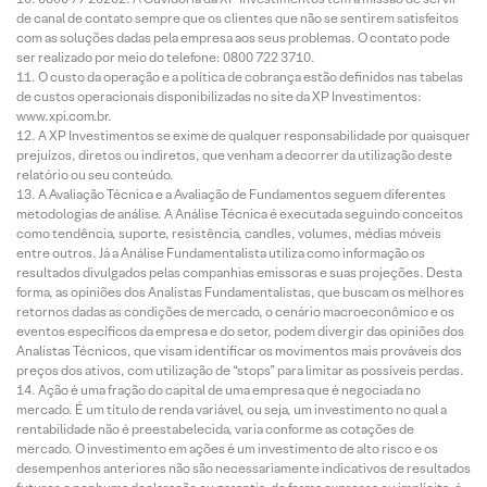
de canal de contato sempre que os clientes que não se sentirem satisfeitos
com as soluções dadas pela empresa aos seus problemas. O contato pode
ser realizado por meio do telefone: 0800 722 3710.
O custo da operação e a política de cobrança estão definidos nas tabelas
de custos operacionais disponibilizadas no site da XP Investimentos:
www.xpi.com.br.
A XP Investimentos se exime de qualquer responsabilidade por quaisquer
prejuízos, diretos ou indiretos, que venham a decorrer da utilização deste
relatório ou seu conteúdo.
A Avaliação Técnica e a Avaliação de Fundamentos seguem diferentes
metodologias de análise. A Análise Técnica é executada seguindo conceitos
como tendência, suporte, resistência, candles, volumes, médias móveis
entre outros. Já a Análise Fundamentalista utiliza como informação os
resultados divulgados pelas companhias emissoras e suas projeções. Desta
forma, as opiniões dos Analistas Fundamentalistas, que buscam os melhores
retornos dadas as condições de mercado, o cenário macroeconômico e os
eventos específicos da empresa e do setor, podem divergir das opiniões dos
Analistas Técnicos, que visam identificar os movimentos mais prováveis dos
preços dos ativos, com utilização de “stops” para limitar as possíveis perdas.
Ação é uma fração do capital de uma empresa que é negociada no
mercado. É um título de renda variável, ou seja, um investimento no qual a
rentabilidade não é preestabelecida, varia conforme as cotações de
mercado. O investimento em ações é um investimento de alto risco e os
desempenhos anteriores não são necessariamente indicativos de resultados