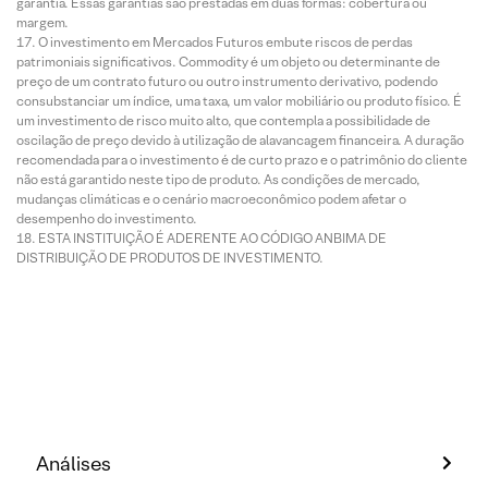
garantia. Essas garantias são prestadas em duas formas: cobertura ou
margem.
O investimento em Mercados Futuros embute riscos de perdas
patrimoniais significativos. Commodity é um objeto ou determinante de
preço de um contrato futuro ou outro instrumento derivativo, podendo
consubstanciar um índice, uma taxa, um valor mobiliário ou produto físico. É
um investimento de risco muito alto, que contempla a possibilidade de
oscilação de preço devido à utilização de alavancagem financeira. A duração
recomendada para o investimento é de curto prazo e o patrimônio do cliente
não está garantido neste tipo de produto. As condições de mercado,
mudanças climáticas e o cenário macroeconômico podem afetar o
desempenho do investimento.
ESTA INSTITUIÇÃO É ADERENTE AO CÓDIGO ANBIMA DE
DISTRIBUIÇÃO DE PRODUTOS DE INVESTIMENTO.
Análises