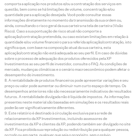
comporta a aplicação nos produtos e/ou a contratação dos serviços em
questão, bem como se há limitações de volume, concentração e/ou
quantidade para a aplicação desejada. Você pode consultar essas
informações diretamente no momento da transmissão da sua ordem ou,
ainda, consultando o risco geral da sua carteira na tela de carteira (Visão
Risco). Caso a sua pontuação de risco atual não comporte a
aplicação/contratação pretendida, ou caso existam limitações em relação à
quantidade e/ou volume financeiro para a referida aplicação/contratação, isto
significa que, com base na composição atual da sua carteira, esta
aplicação/contratação não está adequada ao seu perfil. Em caso de dúvidas
sobre o processo de adequação dos produtos oferecidos pela XP
Investimentos ao seu perfil de investidor, consulte o FAQ. As condições de
mercado, mudanças climáticas e o cenário macroeconômico podem afetar o
desempenho do investimento.
A rentabilidade de produtos financeiros pode apresentar variações e seu
preço ou valor pode aumentar ou diminuir num curto espaço de tempo. Os
desempenhos anteriores não são necessariamente indicativos de resultados
futuros. A rentabilidade divulgada não é líquida de impostos. As informações
presentes neste material são baseadas em simulações e os resultados reais
poderão ser significativamente diferentes.
Este relatório é destinado à circulação exclusiva para a rede de
relacionamento da XP Investimentos, incluindo assessores de
investimentos da XP e clientes da XP, podendo também ser divulgado no site
da XP. Fica proibida sua reprodução ou redistribuição para qualquer pessoa,
no todo ou em parte, qualquer que seja o propósito, sem o prévio