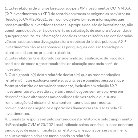
Este relatório de análise foi elaborado pela XP Investimentos CCTVM S.A.
(“XP Investimentos ou XP”) de acordo com todas as exigências previstas na
Resolução CVM 20/2021, tem como objetivo fornecer informações que
possam auxiliar o investidor a tomar sua própria decisão de investimento, não
constituindo qualquer tipo de oferta ou solicitação de compra e/ou venda de
qualquer produto. As informações contidas neste relatório são consideradas
válidas na data de sua divulgação e foram obtidas de fontes públicas. A XP
Investimentos não se responsabiliza por qualquer decisão tomada pelo
cliente com base no presente relatório.
Este relatório foi elaborado considerando a classificação de risco dos
produtos de modo a gerar resultados de alocação para cada perfil de
investidor.
O(s) signatário(s) deste relatório declara(m) que as recomendações
refletem única e exclusivamente suas análises e opiniões pessoais, que
foram produzidas de forma independente, inclusive em relação à XP
Investimentos e que estão sujeitas a modificações sem aviso prévio em
decorrência de alterações nas condições de mercado, e que sua(s)
remuneração(es) é(são) indiretamente influenciada por receitas
provenientes dos negócios e operações financeiras realizadas pela XP
Investimentos.
O analista responsável pelo conteúdo deste relatório e pelo cumprimento
da Resolução CVM nº 20/2021 está indicado acima, sendo que, caso constem
a indicação de mais um analista no relatório, o responsável será o primeiro
analista credenciado a ser mencionado no relatório.