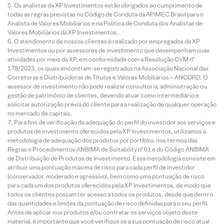
Os analistas da XP Investimentos estão obrigados ao cumprimento de
todas as regras previstas no Código de Conduta da APIMEC Brasil para o
Analista de Valores Mobiliários e na Política de Conduta dos Analistas de
Valores Mobiliários da XP Investimentos.
O atendimento de nossos clientes é realizado por empregados da XP
Investimentos ou por assessores de investimento que desempenham suas
atividades por meio da XP, em conformidade com a Resolução CVM nº
178/2023, os quais encontram-se registrados na Associação Nacional das
Corretoras e Distribuidoras de Títulos e Valores Mobiliários – ANCORD. O
assessor de investimento não pode realizar consultoria, administração ou
gestão de patrimônio de clientes, devendo atuar como intermediário e
solicitar autorização prévia do cliente para a realização de qualquer operação
no mercado de capitais.
Para fins de verificação da adequação do perfil do investidor aos serviços e
produtos de investimento oferecidos pela XP Investimentos, utilizamos a
metodologia de adequação dos produtos por portfólio, nos termos das
Regras e Procedimentos ANBIMA de Suitability nº 01 e do Código ANBIMA
de Distribuição de Produtos de Investimento. Essa metodologia consiste em
atribuir uma pontuação máxima de risco para cada perfil de investidor
(conservador, moderado e agressivo), bem como uma pontuação de risco
para cada um dos produtos oferecidos pela XP Investimentos, de modo que
todos os clientes possam ter acesso a todos os produtos, desde que dentro
das quantidades e limites da pontuação de risco definidas para o seu perfil.
Antes de aplicar nos produtos e/ou contratar os serviços objeto deste
material, é importante que você verifique se a sua pontuação de risco atual