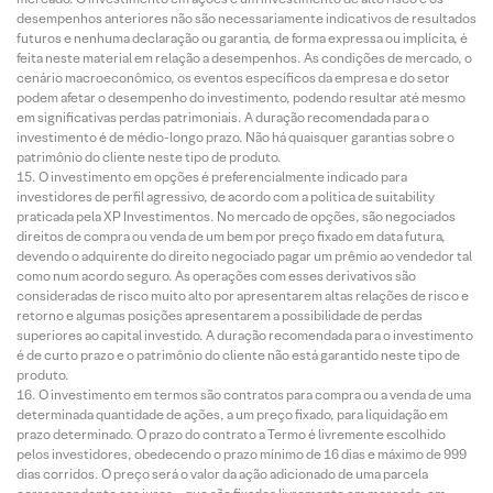
desempenhos anteriores não são necessariamente indicativos de resultados
futuros e nenhuma declaração ou garantia, de forma expressa ou implícita, é
feita neste material em relação a desempenhos. As condições de mercado, o
cenário macroeconômico, os eventos específicos da empresa e do setor
podem afetar o desempenho do investimento, podendo resultar até mesmo
em significativas perdas patrimoniais. A duração recomendada para o
investimento é de médio-longo prazo. Não há quaisquer garantias sobre o
patrimônio do cliente neste tipo de produto.
O investimento em opções é preferencialmente indicado para
investidores de perfil agressivo, de acordo com a política de suitability
praticada pela XP Investimentos. No mercado de opções, são negociados
direitos de compra ou venda de um bem por preço fixado em data futura,
devendo o adquirente do direito negociado pagar um prêmio ao vendedor tal
como num acordo seguro. As operações com esses derivativos são
consideradas de risco muito alto por apresentarem altas relações de risco e
retorno e algumas posições apresentarem a possibilidade de perdas
superiores ao capital investido. A duração recomendada para o investimento
é de curto prazo e o patrimônio do cliente não está garantido neste tipo de
produto.
O investimento em termos são contratos para compra ou a venda de uma
determinada quantidade de ações, a um preço fixado, para liquidação em
prazo determinado. O prazo do contrato a Termo é livremente escolhido
pelos investidores, obedecendo o prazo mínimo de 16 dias e máximo de 999
dias corridos. O preço será o valor da ação adicionado de uma parcela