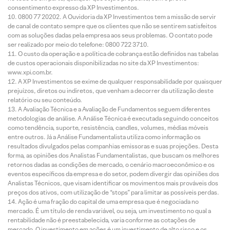
consentimento expresso da XP Investimentos.
0800 77 20202. A Ouvidoria da XP Investimentos tem a missão de servir
de canal de contato sempre que os clientes que não se sentirem satisfeitos
com as soluções dadas pela empresa aos seus problemas. O contato pode
ser realizado por meio do telefone: 0800 722 3710.
O custo da operação e a política de cobrança estão definidos nas tabelas
de custos operacionais disponibilizadas no site da XP Investimentos:
www.xpi.com.br.
A XP Investimentos se exime de qualquer responsabilidade por quaisquer
prejuízos, diretos ou indiretos, que venham a decorrer da utilização deste
relatório ou seu conteúdo.
A Avaliação Técnica e a Avaliação de Fundamentos seguem diferentes
metodologias de análise. A Análise Técnica é executada seguindo conceitos
como tendência, suporte, resistência, candles, volumes, médias móveis
entre outros. Já a Análise Fundamentalista utiliza como informação os
resultados divulgados pelas companhias emissoras e suas projeções. Desta
forma, as opiniões dos Analistas Fundamentalistas, que buscam os melhores
retornos dadas as condições de mercado, o cenário macroeconômico e os
eventos específicos da empresa e do setor, podem divergir das opiniões dos
Analistas Técnicos, que visam identificar os movimentos mais prováveis dos
preços dos ativos, com utilização de “stops” para limitar as possíveis perdas.
Ação é uma fração do capital de uma empresa que é negociada no
mercado. É um título de renda variável, ou seja, um investimento no qual a
rentabilidade não é preestabelecida, varia conforme as cotações de
mercado. O investimento em ações é um investimento de alto risco e os