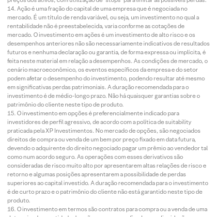
Ação é uma fração do capital de uma empresa que é negociada no
mercado. É um título de renda variável, ou seja, um investimento no qual a
rentabilidade não é preestabelecida, varia conforme as cotações de
mercado. O investimento em ações é um investimento de alto risco e os
desempenhos anteriores não são necessariamente indicativos de resultados
futuros e nenhuma declaração ou garantia, de forma expressa ou implícita, é
feita neste material em relação a desempenhos. As condições de mercado, o
cenário macroeconômico, os eventos específicos da empresa e do setor
podem afetar o desempenho do investimento, podendo resultar até mesmo
em significativas perdas patrimoniais. A duração recomendada para o
investimento é de médio-longo prazo. Não há quaisquer garantias sobre o
patrimônio do cliente neste tipo de produto.
O investimento em opções é preferencialmente indicado para
investidores de perfil agressivo, de acordo com a política de suitability
praticada pela XP Investimentos. No mercado de opções, são negociados
direitos de compra ou venda de um bem por preço fixado em data futura,
devendo o adquirente do direito negociado pagar um prêmio ao vendedor tal
como num acordo seguro. As operações com esses derivativos são
consideradas de risco muito alto por apresentarem altas relações de risco e
retorno e algumas posições apresentarem a possibilidade de perdas
superiores ao capital investido. A duração recomendada para o investimento
é de curto prazo e o patrimônio do cliente não está garantido neste tipo de
produto.
O investimento em termos são contratos para compra ou a venda de uma