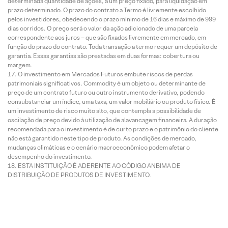
determinada quantidade de ações, a um preço fixado, para liquidação em
prazo determinado. O prazo do contrato a Termo é livremente escolhido
pelos investidores, obedecendo o prazo mínimo de 16 dias e máximo de 999
dias corridos. O preço será o valor da ação adicionado de uma parcela
correspondente aos juros – que são fixados livremente em mercado, em
função do prazo do contrato. Toda transação a termo requer um depósito de
garantia. Essas garantias são prestadas em duas formas: cobertura ou
margem.
O investimento em Mercados Futuros embute riscos de perdas
patrimoniais significativos. Commodity é um objeto ou determinante de
preço de um contrato futuro ou outro instrumento derivativo, podendo
consubstanciar um índice, uma taxa, um valor mobiliário ou produto físico. É
um investimento de risco muito alto, que contempla a possibilidade de
oscilação de preço devido à utilização de alavancagem financeira. A duração
recomendada para o investimento é de curto prazo e o patrimônio do cliente
não está garantido neste tipo de produto. As condições de mercado,
mudanças climáticas e o cenário macroeconômico podem afetar o
desempenho do investimento.
ESTA INSTITUIÇÃO É ADERENTE AO CÓDIGO ANBIMA DE
DISTRIBUIÇÃO DE PRODUTOS DE INVESTIMENTO.