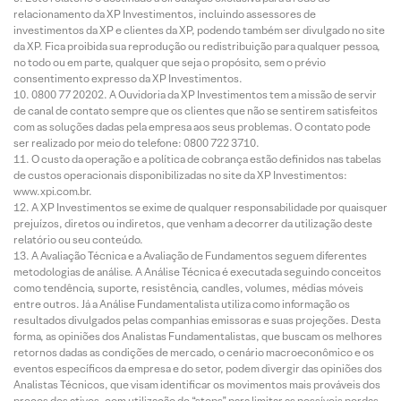
relacionamento da XP Investimentos, incluindo assessores de
investimentos da XP e clientes da XP, podendo também ser divulgado no site
da XP. Fica proibida sua reprodução ou redistribuição para qualquer pessoa,
no todo ou em parte, qualquer que seja o propósito, sem o prévio
consentimento expresso da XP Investimentos.
0800 77 20202. A Ouvidoria da XP Investimentos tem a missão de servir
de canal de contato sempre que os clientes que não se sentirem satisfeitos
com as soluções dadas pela empresa aos seus problemas. O contato pode
ser realizado por meio do telefone: 0800 722 3710.
O custo da operação e a política de cobrança estão definidos nas tabelas
de custos operacionais disponibilizadas no site da XP Investimentos:
www.xpi.com.br.
A XP Investimentos se exime de qualquer responsabilidade por quaisquer
prejuízos, diretos ou indiretos, que venham a decorrer da utilização deste
relatório ou seu conteúdo.
A Avaliação Técnica e a Avaliação de Fundamentos seguem diferentes
metodologias de análise. A Análise Técnica é executada seguindo conceitos
como tendência, suporte, resistência, candles, volumes, médias móveis
entre outros. Já a Análise Fundamentalista utiliza como informação os
resultados divulgados pelas companhias emissoras e suas projeções. Desta
forma, as opiniões dos Analistas Fundamentalistas, que buscam os melhores
retornos dadas as condições de mercado, o cenário macroeconômico e os
eventos específicos da empresa e do setor, podem divergir das opiniões dos
Analistas Técnicos, que visam identificar os movimentos mais prováveis dos
preços dos ativos, com utilização de “stops” para limitar as possíveis perdas.