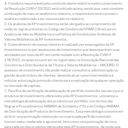
O analista responsável pelo conteúdo deste relatório e pelo cumprimento
da Resolução CVM nº 20/2021 está indicado acima, sendo que, caso constem
a indicação de mais um analista no relatório, o responsável será o primeiro
analista credenciado a ser mencionado no relatório.
Os analistas da XP Investimentos estão obrigados ao cumprimento de
todas as regras previstas no Código de Conduta da APIMEC Brasil para o
Analista de Valores Mobiliários e na Política de Conduta dos Analistas de
Valores Mobiliários da XP Investimentos.
O atendimento de nossos clientes é realizado por empregados da XP
Investimentos ou por assessores de investimento que desempenham suas
atividades por meio da XP, em conformidade com a Resolução CVM nº
178/2023, os quais encontram-se registrados na Associação Nacional das
Corretoras e Distribuidoras de Títulos e Valores Mobiliários – ANCORD. O
assessor de investimento não pode realizar consultoria, administração ou
gestão de patrimônio de clientes, devendo atuar como intermediário e
solicitar autorização prévia do cliente para a realização de qualquer operação
no mercado de capitais.
Para fins de verificação da adequação do perfil do investidor aos serviços e
produtos de investimento oferecidos pela XP Investimentos, utilizamos a
metodologia de adequação dos produtos por portfólio, nos termos das
Regras e Procedimentos ANBIMA de Suitability nº 01 e do Código ANBIMA
de Distribuição de Produtos de Investimento. Essa metodologia consiste em
atribuir uma pontuação máxima de risco para cada perfil de investidor
(conservador, moderado e agressivo), bem como uma pontuação de risco
para cada um dos produtos oferecidos pela XP Investimentos, de modo que