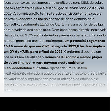
Nesse contexto, realizamos uma análise de sensibilidade sobre
nossas estimativas para a distribuição de dividendos do Itaú em
2025. A administração tem reiterado consistentemente que o
capital excedente acima do apetite de risco definido pelo
Conselho, atualmente 11,5% de CET1 mais um buffer de 50 bps,
será devolvido aos acionistas. Com base nessa diretriz, nos níveis
de capital do 3T25 e em diferentes premissas para o lucro líquido
e crescimento da carteira, estimamos
um potencial pagamento
15,1% maior do que em 2024, atingindo R$29,6 bn. Isso implica
um DY de ~7,5% para o final de 2025.
Conforme discutido em
nossa última atualização,
vemos o ITUB como o melhor player
do setor financeiro para navegar neste ambiente
macroeconômico subótimo.
Apesar de um valuation
relativamente elevado, a ação apresenta um potencial relevante
de valorização impulsionado pela otimização da eficiência e
possui um carrego atrativo, criando uma assimetria positiva para
o banco.