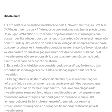
Disclaimer:
Este relatório de análise foi elaborado pela XP Investimentos CCTVM S.A.
(“XP Investimentos ou XP”) de acordo com todas as exigências previstas na
Resolução CVM 20/2021, tem como objetivo fornecer informações que
possam auxiliar o investidor a tomar sua própria decisão de investimento, não
constituindo qualquer tipo de oferta ou solicitação de compra e/ou venda de
qualquer produto. As informações contidas neste relatório são consideradas
válidas na data de sua divulgação e foram obtidas de fontes públicas. A XP
Investimentos não se responsabiliza por qualquer decisão tomada pelo
cliente com base no presente relatório.
Este relatório foi elaborado considerando a classificação de risco dos
produtos de modo a gerar resultados de alocação para cada perfil de
investidor.
O(s) signatário(s) deste relatório declara(m) que as recomendações
refletem única e exclusivamente suas análises e opiniões pessoais, que
foram produzidas de forma independente, inclusive em relação à XP
Investimentos e que estão sujeitas a modificações sem aviso prévio em
decorrência de alterações nas condições de mercado, e que sua(s)
remuneração(es) é(são) indiretamente influenciada por receitas
provenientes dos negócios e operações financeiras realizadas pela XP
Investimentos.