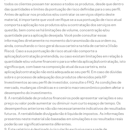
todos os clientes possam ter acesso a todos os produtos, desde que dentro
das quantidades e limites da pontuação de risco definidas para o seu perfil.
Antes de aplicar nos produtos e/ou contratar os serviços objeto deste
material, é importante que você verifique se a sua pontuação de risco atual
comporta a aplicação nos produtos e/ou a contratação dos serviços em
questão, bem como se há limitações de volume, concentração e/ou
quantidade para a aplicação desejada. Você pode consultar essas
informações diretamente no momento da transmissão da sua ordem ou,
ainda, consultando o risco geral da sua carteira na tela de carteira (Visão
Risco). Caso a sua pontuação de risco atual não comporte a
aplicação/contratação pretendida, ou caso existam limitações em relação à
quantidade e/ou volume financeiro para a referida aplicação/contratação, isto
significa que, com base na composição atual da sua carteira, esta
aplicação/contratação não está adequada ao seu perfil. Em caso de dúvidas
sobre o processo de adequação dos produtos oferecidos pela XP
Investimentos ao seu perfil de investidor, consulte o FAQ. As condições de
mercado, mudanças climáticas e o cenário macroeconômico podem afetar o
desempenho do investimento.
A rentabilidade de produtos financeiros pode apresentar variações e seu
preço ou valor pode aumentar ou diminuir num curto espaço de tempo. Os
desempenhos anteriores não são necessariamente indicativos de resultados
futuros. A rentabilidade divulgada não é líquida de impostos. As informações
presentes neste material são baseadas em simulações e os resultados reais
poderão ser significativamente diferentes.
Este relatório é destinado à circulação exclusiva para a rede de