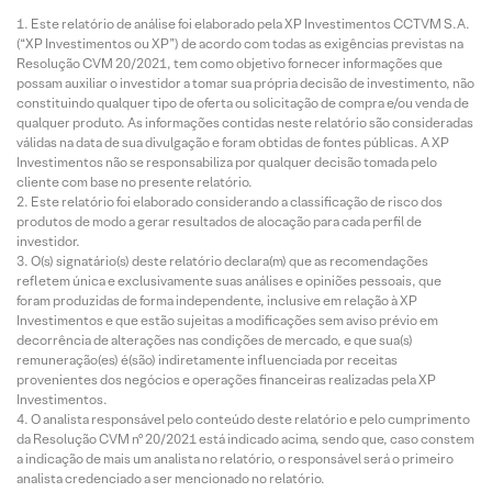
Este relatório de análise foi elaborado pela XP Investimentos CCTVM S.A.
(“XP Investimentos ou XP”) de acordo com todas as exigências previstas na
Resolução CVM 20/2021, tem como objetivo fornecer informações que
possam auxiliar o investidor a tomar sua própria decisão de investimento, não
constituindo qualquer tipo de oferta ou solicitação de compra e/ou venda de
qualquer produto. As informações contidas neste relatório são consideradas
válidas na data de sua divulgação e foram obtidas de fontes públicas. A XP
Investimentos não se responsabiliza por qualquer decisão tomada pelo
cliente com base no presente relatório.
Este relatório foi elaborado considerando a classificação de risco dos
produtos de modo a gerar resultados de alocação para cada perfil de
investidor.
O(s) signatário(s) deste relatório declara(m) que as recomendações
refletem única e exclusivamente suas análises e opiniões pessoais, que
foram produzidas de forma independente, inclusive em relação à XP
Investimentos e que estão sujeitas a modificações sem aviso prévio em
decorrência de alterações nas condições de mercado, e que sua(s)
remuneração(es) é(são) indiretamente influenciada por receitas
provenientes dos negócios e operações financeiras realizadas pela XP
Investimentos.
O analista responsável pelo conteúdo deste relatório e pelo cumprimento
da Resolução CVM nº 20/2021 está indicado acima, sendo que, caso constem
a indicação de mais um analista no relatório, o responsável será o primeiro
analista credenciado a ser mencionado no relatório.