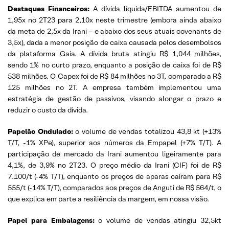
Destaques Financeiros:
A dívida líquida/EBITDA aumentou de
1,95x no 2T23 para 2,10x neste trimestre (embora ainda abaixo
da meta de 2,5x da Irani – e abaixo dos seus atuais covenants de
3,5x), dada a menor posição de caixa causada pelos desembolsos
da plataforma Gaia. A dívida bruta atingiu R$ 1,044 milhões,
sendo 1% no curto prazo, enquanto a posição de caixa foi de R$
538 milhões. O Capex foi de R$ 84 milhões no 3T, comparado a R$
125 milhões no 2T. A empresa também implementou uma
estratégia de gestão de passivos, visando alongar o prazo e
reduzir o custo da dívida.
Papelão Ondulado:
o volume de vendas totalizou 43,8 kt (+13%
T/T, -1% XPe), superior aos números da Empapel (+7% T/T). A
participação de mercado da Irani aumentou ligeiramente para
4,1%, de 3,9% no 2T23. O preço médio da Irani (CIF) foi de R$
7.100/t (-4% T/T), enquanto os preços de aparas caíram para R$
555/t (-14% T/T), comparados aos preços de Anguti de R$ 564/t, o
que explica em parte a resiliência da margem, em nossa visão.
Papel para Embalagens:
o volume de vendas atingiu 32,5kt