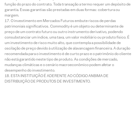
função do prazo do contrato. Toda transação a termo requer um depósito de
garantia. Essas garantias são prestadas em duas formas: cobertura ou
margem.
O investimento em Mercados Futuros embute riscos de perdas
patrimoniais significativos. Commodity é um objeto ou determinante de
preço de um contrato futuro ou outro instrumento derivativo, podendo
consubstanciar um índice, uma taxa, um valor mobiliário ou produto físico. É
um investimento de risco muito alto, que contempla a possibilidade de
oscilação de preço devido à utilização de alavancagem financeira. A duração
recomendada para o investimento é de curto prazo e o patrimônio do cliente
não está garantido neste tipo de produto. As condições de mercado,
mudanças climáticas e o cenário macroeconômico podem afetar o
desempenho do investimento.
ESTA INSTITUIÇÃO É ADERENTE AO CÓDIGO ANBIMA DE
DISTRIBUIÇÃO DE PRODUTOS DE INVESTIMENTO.