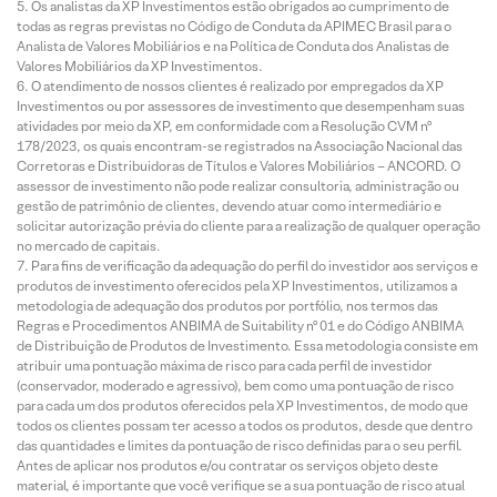
Os analistas da XP Investimentos estão obrigados ao cumprimento de
todas as regras previstas no Código de Conduta da APIMEC Brasil para o
Analista de Valores Mobiliários e na Política de Conduta dos Analistas de
Valores Mobiliários da XP Investimentos.
O atendimento de nossos clientes é realizado por empregados da XP
Investimentos ou por assessores de investimento que desempenham suas
atividades por meio da XP, em conformidade com a Resolução CVM nº
178/2023, os quais encontram-se registrados na Associação Nacional das
Corretoras e Distribuidoras de Títulos e Valores Mobiliários – ANCORD. O
assessor de investimento não pode realizar consultoria, administração ou
gestão de patrimônio de clientes, devendo atuar como intermediário e
solicitar autorização prévia do cliente para a realização de qualquer operação
no mercado de capitais.
Para fins de verificação da adequação do perfil do investidor aos serviços e
produtos de investimento oferecidos pela XP Investimentos, utilizamos a
metodologia de adequação dos produtos por portfólio, nos termos das
Regras e Procedimentos ANBIMA de Suitability nº 01 e do Código ANBIMA
de Distribuição de Produtos de Investimento. Essa metodologia consiste em
atribuir uma pontuação máxima de risco para cada perfil de investidor
(conservador, moderado e agressivo), bem como uma pontuação de risco
para cada um dos produtos oferecidos pela XP Investimentos, de modo que
todos os clientes possam ter acesso a todos os produtos, desde que dentro
das quantidades e limites da pontuação de risco definidas para o seu perfil.
Antes de aplicar nos produtos e/ou contratar os serviços objeto deste
material, é importante que você verifique se a sua pontuação de risco atual