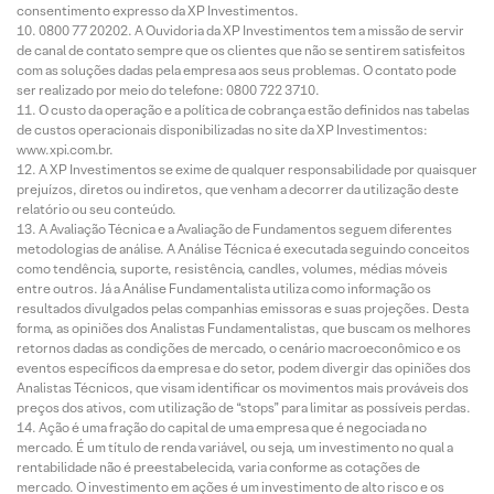
consentimento expresso da XP Investimentos.
0800 77 20202. A Ouvidoria da XP Investimentos tem a missão de servir
de canal de contato sempre que os clientes que não se sentirem satisfeitos
com as soluções dadas pela empresa aos seus problemas. O contato pode
ser realizado por meio do telefone: 0800 722 3710.
O custo da operação e a política de cobrança estão definidos nas tabelas
de custos operacionais disponibilizadas no site da XP Investimentos:
www.xpi.com.br.
A XP Investimentos se exime de qualquer responsabilidade por quaisquer
prejuízos, diretos ou indiretos, que venham a decorrer da utilização deste
relatório ou seu conteúdo.
A Avaliação Técnica e a Avaliação de Fundamentos seguem diferentes
metodologias de análise. A Análise Técnica é executada seguindo conceitos
como tendência, suporte, resistência, candles, volumes, médias móveis
entre outros. Já a Análise Fundamentalista utiliza como informação os
resultados divulgados pelas companhias emissoras e suas projeções. Desta
forma, as opiniões dos Analistas Fundamentalistas, que buscam os melhores
retornos dadas as condições de mercado, o cenário macroeconômico e os
eventos específicos da empresa e do setor, podem divergir das opiniões dos
Analistas Técnicos, que visam identificar os movimentos mais prováveis dos
preços dos ativos, com utilização de “stops” para limitar as possíveis perdas.
Ação é uma fração do capital de uma empresa que é negociada no
mercado. É um título de renda variável, ou seja, um investimento no qual a
rentabilidade não é preestabelecida, varia conforme as cotações de
mercado. O investimento em ações é um investimento de alto risco e os