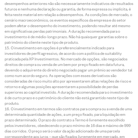
desempenhos anteriores não são necessariamente indicativos de resultados
futuros e nenhuma declaração ou garantia, de forma expressa ou implícita, é
feita neste material em relação a desempenhos. As condições de mercado, o
cenário macroeconômico, os eventos específicos da empresa e do setor
podem afetar o desempenho do investimento, podendo resultar até mesmo
em significativas perdas patrimoniais. A duração recomendada para o
investimento é de médio-longo prazo. Não há quaisquer garantias sobre o
patrimônio do cliente neste tipo de produto.
O investimento em opções é preferencialmente indicado para
investidores de perfil agressivo, de acordo com a política de suitability
praticada pela XP Investimentos. No mercado de opções, são negociados
direitos de compra ou venda de um bem por preço fixado em data futura,
devendo o adquirente do direito negociado pagar um prêmio ao vendedor tal
como num acordo seguro. As operações com esses derivativos são
consideradas de risco muito alto por apresentarem altas relações de risco e
retorno e algumas posições apresentarem a possibilidade de perdas
superiores ao capital investido. A duração recomendada para o investimento
é de curto prazo e o patrimônio do cliente não está garantido neste tipo de
produto.
O investimento em termos são contratos para compra ou a venda de uma
determinada quantidade de ações, a um preço fixado, para liquidação em
prazo determinado. O prazo do contrato a Termo é livremente escolhido
pelos investidores, obedecendo o prazo mínimo de 16 dias e máximo de 999
dias corridos. O preço será o valor da ação adicionado de uma parcela
correspondente aos juros – que são fixados livremente em mercado, em