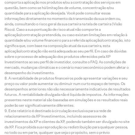
comporta a aplicação nos produtos e/ou a contratação dos serviços em
questão, bem como se há limitações de volume, concentração e/ou
quantidade para a aplicação desejada. Você pode consultar essas
informações diretamente no momento da transmissão da sua ordem ou,
ainda, consultando o risco geral da sua carteira na tela de carteira (Visão
Risco). Caso a sua pontuação de risco atual não comporte a
aplicação/contratação pretendida, ou caso existam limitações em relação à
quantidade e/ou volume financeiro para a referida aplicação/contratação, isto
significa que, com base na composição atual da sua carteira, esta
aplicação/contratação não está adequada ao seu perfil. Em caso de dúvidas
sobre o processo de adequação dos produtos oferecidos pela XP
Investimentos ao seu perfil de investidor, consulte o FAQ. As condições de
mercado, mudanças climáticas e o cenário macroeconômico podem afetar o
desempenho do investimento.
A rentabilidade de produtos financeiros pode apresentar variações e seu
preço ou valor pode aumentar ou diminuir num curto espaço de tempo. Os
desempenhos anteriores não são necessariamente indicativos de resultados
futuros. A rentabilidade divulgada não é líquida de impostos. As informações
presentes neste material são baseadas em simulações e os resultados reais
poderão ser significativamente diferentes.
Este relatório é destinado à circulação exclusiva para a rede de
relacionamento da XP Investimentos, incluindo assessores de
investimentos da XP e clientes da XP, podendo também ser divulgado no site
da XP. Fica proibida sua reprodução ou redistribuição para qualquer pessoa,
no todo ou em parte, qualquer que seja o propósito, sem o prévio