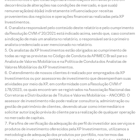
decorrência de alterações nas condições de mercado, e que sua(s)
remuneração(es) é(são) indiretamente influenciada por receitas
provenientes dos negócios e operações financeiras realizadas pela XP
Investimentos.
O analista responsável pelo conteúdo deste relatório e pelo cumprimento
da Resolução CVM nº 20/2021 está indicado acima, sendo que, caso constem
a indicação de mais um analista no relatório, o responsável será o primeiro
analista credenciado a ser mencionado no relatório.
Os analistas da XP Investimentos estão obrigados ao cumprimento de
todas as regras previstas no Código de Conduta da APIMEC Brasil para o
Analista de Valores Mobiliários e na Política de Conduta dos Analistas de
Valores Mobiliários da XP Investimentos.
O atendimento de nossos clientes é realizado por empregados da XP
Investimentos ou por assessores de investimento que desempenham suas
atividades por meio da XP, em conformidade com a Resolução CVM nº
178/2023, os quais encontram-se registrados na Associação Nacional das
Corretoras e Distribuidoras de Títulos e Valores Mobiliários – ANCORD. O
assessor de investimento não pode realizar consultoria, administração ou
gestão de patrimônio de clientes, devendo atuar como intermediário e
solicitar autorização prévia do cliente para a realização de qualquer operação
no mercado de capitais.
Para fins de verificação da adequação do perfil do investidor aos serviços e
produtos de investimento oferecidos pela XP Investimentos, utilizamos a
metodologia de adequação dos produtos por portfólio, nos termos das