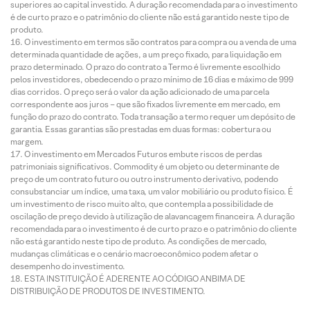
superiores ao capital investido. A duração recomendada para o investimento
é de curto prazo e o patrimônio do cliente não está garantido neste tipo de
produto.
O investimento em termos são contratos para compra ou a venda de uma
determinada quantidade de ações, a um preço fixado, para liquidação em
prazo determinado. O prazo do contrato a Termo é livremente escolhido
pelos investidores, obedecendo o prazo mínimo de 16 dias e máximo de 999
dias corridos. O preço será o valor da ação adicionado de uma parcela
correspondente aos juros – que são fixados livremente em mercado, em
função do prazo do contrato. Toda transação a termo requer um depósito de
garantia. Essas garantias são prestadas em duas formas: cobertura ou
margem.
O investimento em Mercados Futuros embute riscos de perdas
patrimoniais significativos. Commodity é um objeto ou determinante de
preço de um contrato futuro ou outro instrumento derivativo, podendo
consubstanciar um índice, uma taxa, um valor mobiliário ou produto físico. É
um investimento de risco muito alto, que contempla a possibilidade de
oscilação de preço devido à utilização de alavancagem financeira. A duração
recomendada para o investimento é de curto prazo e o patrimônio do cliente
não está garantido neste tipo de produto. As condições de mercado,
mudanças climáticas e o cenário macroeconômico podem afetar o
desempenho do investimento.
ESTA INSTITUIÇÃO É ADERENTE AO CÓDIGO ANBIMA DE
DISTRIBUIÇÃO DE PRODUTOS DE INVESTIMENTO.