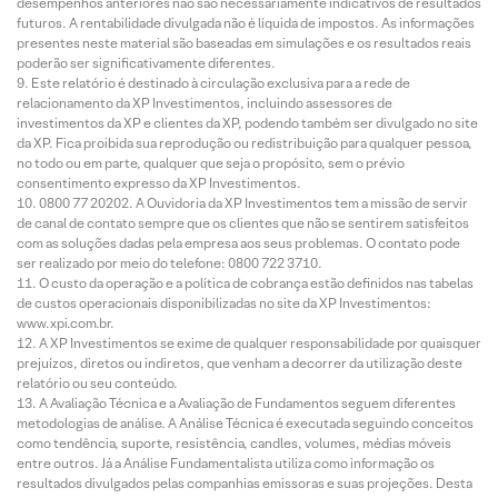
desempenhos anteriores não são necessariamente indicativos de resultados
futuros. A rentabilidade divulgada não é líquida de impostos. As informações
presentes neste material são baseadas em simulações e os resultados reais
poderão ser significativamente diferentes.
Este relatório é destinado à circulação exclusiva para a rede de
relacionamento da XP Investimentos, incluindo assessores de
investimentos da XP e clientes da XP, podendo também ser divulgado no site
da XP. Fica proibida sua reprodução ou redistribuição para qualquer pessoa,
no todo ou em parte, qualquer que seja o propósito, sem o prévio
consentimento expresso da XP Investimentos.
0800 77 20202. A Ouvidoria da XP Investimentos tem a missão de servir
de canal de contato sempre que os clientes que não se sentirem satisfeitos
com as soluções dadas pela empresa aos seus problemas. O contato pode
ser realizado por meio do telefone: 0800 722 3710.
O custo da operação e a política de cobrança estão definidos nas tabelas
de custos operacionais disponibilizadas no site da XP Investimentos:
www.xpi.com.br.
A XP Investimentos se exime de qualquer responsabilidade por quaisquer
prejuízos, diretos ou indiretos, que venham a decorrer da utilização deste
relatório ou seu conteúdo.
A Avaliação Técnica e a Avaliação de Fundamentos seguem diferentes
metodologias de análise. A Análise Técnica é executada seguindo conceitos
como tendência, suporte, resistência, candles, volumes, médias móveis
entre outros. Já a Análise Fundamentalista utiliza como informação os
resultados divulgados pelas companhias emissoras e suas projeções. Desta