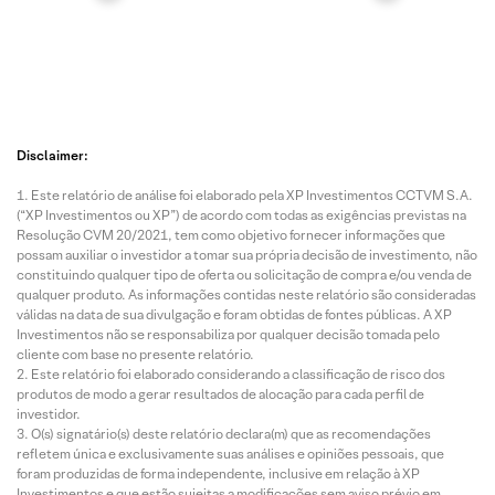
Disclaimer:
Este relatório de análise foi elaborado pela XP Investimentos CCTVM S.A.
(“XP Investimentos ou XP”) de acordo com todas as exigências previstas na
Resolução CVM 20/2021, tem como objetivo fornecer informações que
possam auxiliar o investidor a tomar sua própria decisão de investimento, não
constituindo qualquer tipo de oferta ou solicitação de compra e/ou venda de
qualquer produto. As informações contidas neste relatório são consideradas
válidas na data de sua divulgação e foram obtidas de fontes públicas. A XP
Investimentos não se responsabiliza por qualquer decisão tomada pelo
cliente com base no presente relatório.
Este relatório foi elaborado considerando a classificação de risco dos
produtos de modo a gerar resultados de alocação para cada perfil de
investidor.
O(s) signatário(s) deste relatório declara(m) que as recomendações
refletem única e exclusivamente suas análises e opiniões pessoais, que
foram produzidas de forma independente, inclusive em relação à XP
Investimentos e que estão sujeitas a modificações sem aviso prévio em