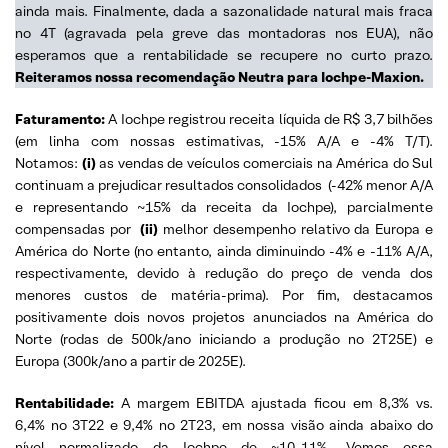
ainda mais. Finalmente, dada a sazonalidade natural mais fraca
no 4T (agravada pela greve das montadoras nos EUA), não
esperamos que a rentabilidade se recupere no curto prazo.
Reiteramos nossa recomendação Neutra para Iochpe-Maxion.
Faturamento:
A
Iochpe registrou receita líquida de R$ 3,7 bilhões
(em linha com nossas estimativas, -15% A/A e -4% T/T).
Notamos:
(i)
as vendas de veículos comerciais na América do Sul
continuam a prejudicar resultados consolidados (-42% menor A/A
e representando ~15% da receita da Iochpe), parcialmente
compensadas por
(ii)
melhor desempenho relativo da Europa e
América do Norte (no entanto, ainda diminuindo -4% e -11% A/A,
respectivamente, devido à redução do preço de venda dos
menores custos de matéria-prima). Por fim, destacamos
positivamente dois novos projetos anunciados na América do
Norte (rodas de 500k/ano iniciando a produção no 2T25E) e
Europa (300k/ano a partir de 2025E).
Rentabilidade:
A margem EBITDA ajustada ficou em 8,3% vs.
6,4% no 3T22 e 9,4% no 2T23, em nossa visão ainda abaixo do
nível normalizado da Iochpe de ~10-11%. Vemos essa