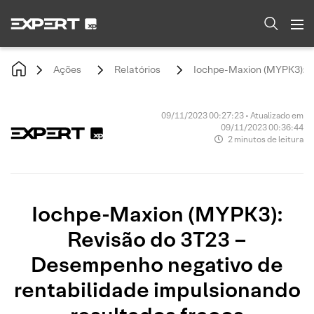
Ações
Relatórios
Iochpe-Maxion (MYPK3): Re
09/11/2023 00:27:23 • Atualizado em
09/11/2023 00:36:44
2 minutos de leitura
Iochpe-Maxion (MYPK3):
Revisão do 3T23 –
Desempenho negativo de
rentabilidade impulsionando