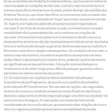
forma, as opiniões dos Analistas Fundamentalistas, que buscam os melhores
retornos dadas as condições de mercado, o cenário macroeconômico e os
eventos específicos da empresa e do setor, podem divergir das opiniões dos
Analistas Técnicos, que visam identificar os movimentos mais prováveis dos
preços dos ativos, com utilização de “stops” para limitar as possíveis perdas.
Ação é uma fração do capital de uma empresa que é negociada no
mercado. É um título de renda variável, ou seja, um investimento no qual a
rentabilidade não é preestabelecida, varia conforme as cotações de
mercado. O investimento em ações é um investimento de alto risco e os
desempenhos anteriores não são necessariamente indicativos de resultados
futuros e nenhuma declaração ou garantia, de forma expressa ou implícita, é
feita neste material em relação a desempenhos. As condições de mercado, o
cenário macroeconômico, os eventos específicos da empresa e do setor
podem afetar o desempenho do investimento, podendo resultar até mesmo
em significativas perdas patrimoniais. A duração recomendada para o
investimento é de médio-longo prazo. Não há quaisquer garantias sobre o
patrimônio do cliente neste tipo de produto.
O investimento em opções é preferencialmente indicado para
investidores de perfil agressivo, de acordo com a política de suitability
praticada pela XP Investimentos. No mercado de opções, são negociados
direitos de compra ou venda de um bem por preço fixado em data futura,
devendo o adquirente do direito negociado pagar um prêmio ao vendedor tal
como num acordo seguro. As operações com esses derivativos são
consideradas de risco muito alto por apresentarem altas relações de risco e
retorno e algumas posições apresentarem a possibilidade de perdas