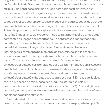
Regras e Procedimentos ANBIMA de Suitability nº 01 e do Código ANBIMA
de Distribuição de Produtos de Investimento. Essa metodologia consiste em
atribuir uma pontuação máxima de risco para cada perfil de investidor
(conservador, moderado e agressivo), bem como uma pontuação de risco
para cada um dos produtos oferecidos pela XP Investimentos, de modo que
todos os clientes possam ter acesso a todos os produtos, desde que dentro
das quantidades e limites da pontuação de risco definidas para o seu perfil.
Antes de aplicar nos produtos e/ou contratar os serviços objeto deste
material, é importante que você verifique se a sua pontuação de risco atual
comporta a aplicação nos produtos e/ou a contratação dos serviços em
questão, bem como se há limitações de volume, concentração e/ou
quantidade para a aplicação desejada. Você pode consultar essas
informações diretamente no momento da transmissão da sua ordem ou,
ainda, consultando o risco geral da sua carteira na tela de carteira (Visão
Risco). Caso a sua pontuação de risco atual não comporte a
aplicação/contratação pretendida, ou caso existam limitações em relação à
quantidade e/ou volume financeiro para a referida aplicação/contratação, isto
significa que, com base na composição atual da sua carteira, esta
aplicação/contratação não está adequada ao seu perfil. Em caso de dúvidas
sobre o processo de adequação dos produtos oferecidos pela XP
Investimentos ao seu perfil de investidor, consulte o FAQ. As condições de
mercado, mudanças climáticas e o cenário macroeconômico podem afetar o
desempenho do investimento.
A rentabilidade de produtos financeiros pode apresentar variações e seu
preço ou valor pode aumentar ou diminuir num curto espaço de tempo. Os