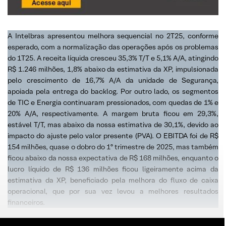
A Intelbras apresentou melhora sequencial no 2T25, conforme
esperado, com a normalização das operações após os problemas
do 1T25. A receita líquida cresceu 35,3% T/T e 5,1% A/A, atingindo
R$ 1.246 milhões, 1,8% abaixo da estimativa da XP, impulsionada
pelo crescimento de 16,7% A/A da unidade de Segurança,
apoiada pela entrega do backlog. Por outro lado, os segmentos
de TIC e Energia continuaram pressionados, com quedas de 1% e
20% A/A, respectivamente. A margem bruta ficou em 29,3%,
estável T/T, mas abaixo da nossa estimativa de 30,1%, devido ao
impacto do ajuste pelo valor presente (PVA). O EBITDA foi de R$
154 milhões, quase o dobro do 1º trimestre de 2025, mas também
ficou abaixo da nossa expectativa de R$ 168 milhões, enquanto o
lucro líquido de R$ 136 milhões ficou ligeiramente acima da
estimativa da XP, beneficiado pela melhora do fluxo de caixa
operacional, que por sua vez levou a melhores resultados
financeiros.