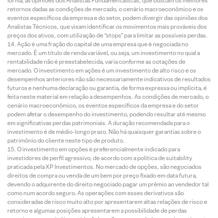
forma, as opiniões dos Analistas Fundamentalistas, que buscam os melhores
retornos dadas as condições de mercado, o cenário macroeconômico e os
eventos específicos da empresa e do setor, podem divergir das opiniões dos
Analistas Técnicos, que visam identificar os movimentos mais prováveis dos
preços dos ativos, com utilização de “stops” para limitar as possíveis perdas.
Ação é uma fração do capital de uma empresa que é negociada no
mercado. É um título de renda variável, ou seja, um investimento no qual a
rentabilidade não é preestabelecida, varia conforme as cotações de
mercado. O investimento em ações é um investimento de alto risco e os
desempenhos anteriores não são necessariamente indicativos de resultados
futuros e nenhuma declaração ou garantia, de forma expressa ou implícita, é
feita neste material em relação a desempenhos. As condições de mercado, o
cenário macroeconômico, os eventos específicos da empresa e do setor
podem afetar o desempenho do investimento, podendo resultar até mesmo
em significativas perdas patrimoniais. A duração recomendada para o
investimento é de médio-longo prazo. Não há quaisquer garantias sobre o
patrimônio do cliente neste tipo de produto.
O investimento em opções é preferencialmente indicado para
investidores de perfil agressivo, de acordo com a política de suitability
praticada pela XP Investimentos. No mercado de opções, são negociados
direitos de compra ou venda de um bem por preço fixado em data futura,
devendo o adquirente do direito negociado pagar um prêmio ao vendedor tal
como num acordo seguro. As operações com esses derivativos são
consideradas de risco muito alto por apresentarem altas relações de risco e
retorno e algumas posições apresentarem a possibilidade de perdas