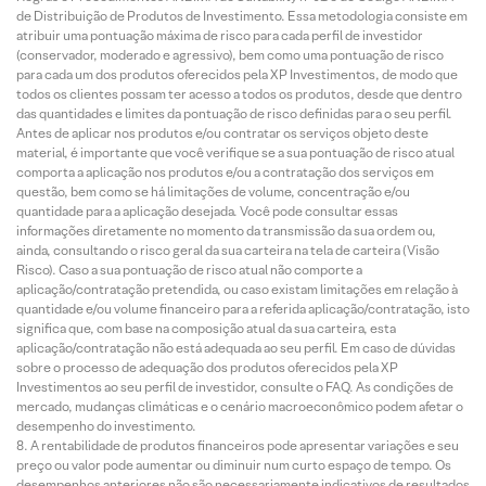
de Distribuição de Produtos de Investimento. Essa metodologia consiste em
atribuir uma pontuação máxima de risco para cada perfil de investidor
(conservador, moderado e agressivo), bem como uma pontuação de risco
para cada um dos produtos oferecidos pela XP Investimentos, de modo que
todos os clientes possam ter acesso a todos os produtos, desde que dentro
das quantidades e limites da pontuação de risco definidas para o seu perfil.
Antes de aplicar nos produtos e/ou contratar os serviços objeto deste
material, é importante que você verifique se a sua pontuação de risco atual
comporta a aplicação nos produtos e/ou a contratação dos serviços em
questão, bem como se há limitações de volume, concentração e/ou
quantidade para a aplicação desejada. Você pode consultar essas
informações diretamente no momento da transmissão da sua ordem ou,
ainda, consultando o risco geral da sua carteira na tela de carteira (Visão
Risco). Caso a sua pontuação de risco atual não comporte a
aplicação/contratação pretendida, ou caso existam limitações em relação à
quantidade e/ou volume financeiro para a referida aplicação/contratação, isto
significa que, com base na composição atual da sua carteira, esta
aplicação/contratação não está adequada ao seu perfil. Em caso de dúvidas
sobre o processo de adequação dos produtos oferecidos pela XP
Investimentos ao seu perfil de investidor, consulte o FAQ. As condições de
mercado, mudanças climáticas e o cenário macroeconômico podem afetar o
desempenho do investimento.
A rentabilidade de produtos financeiros pode apresentar variações e seu
preço ou valor pode aumentar ou diminuir num curto espaço de tempo. Os
desempenhos anteriores não são necessariamente indicativos de resultados