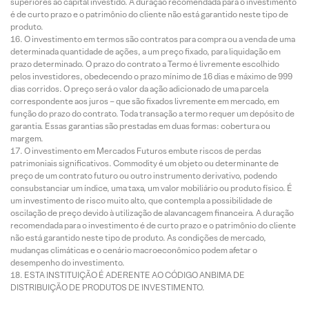
superiores ao capital investido. A duração recomendada para o investimento
é de curto prazo e o patrimônio do cliente não está garantido neste tipo de
produto.
O investimento em termos são contratos para compra ou a venda de uma
determinada quantidade de ações, a um preço fixado, para liquidação em
prazo determinado. O prazo do contrato a Termo é livremente escolhido
pelos investidores, obedecendo o prazo mínimo de 16 dias e máximo de 999
dias corridos. O preço será o valor da ação adicionado de uma parcela
correspondente aos juros – que são fixados livremente em mercado, em
função do prazo do contrato. Toda transação a termo requer um depósito de
garantia. Essas garantias são prestadas em duas formas: cobertura ou
margem.
O investimento em Mercados Futuros embute riscos de perdas
patrimoniais significativos. Commodity é um objeto ou determinante de
preço de um contrato futuro ou outro instrumento derivativo, podendo
consubstanciar um índice, uma taxa, um valor mobiliário ou produto físico. É
um investimento de risco muito alto, que contempla a possibilidade de
oscilação de preço devido à utilização de alavancagem financeira. A duração
recomendada para o investimento é de curto prazo e o patrimônio do cliente
não está garantido neste tipo de produto. As condições de mercado,
mudanças climáticas e o cenário macroeconômico podem afetar o
desempenho do investimento.
ESTA INSTITUIÇÃO É ADERENTE AO CÓDIGO ANBIMA DE
DISTRIBUIÇÃO DE PRODUTOS DE INVESTIMENTO.