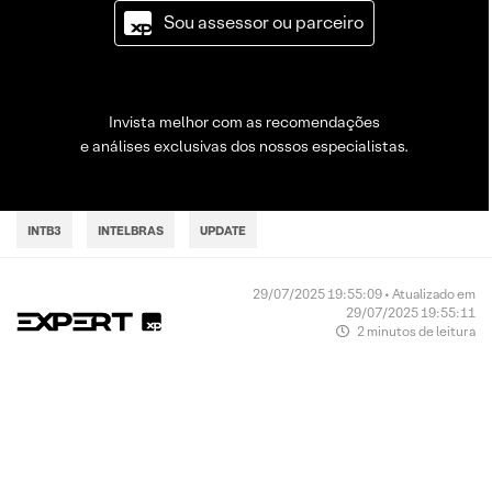
Sou assessor ou parceiro
Invista melhor com as recomendações
e análises exclusivas dos nossos especialistas.
INTB3
INTELBRAS
UPDATE
29/07/2025 19:55:09 • Atualizado em
29/07/2025 19:55:11
2 minutos de leitura