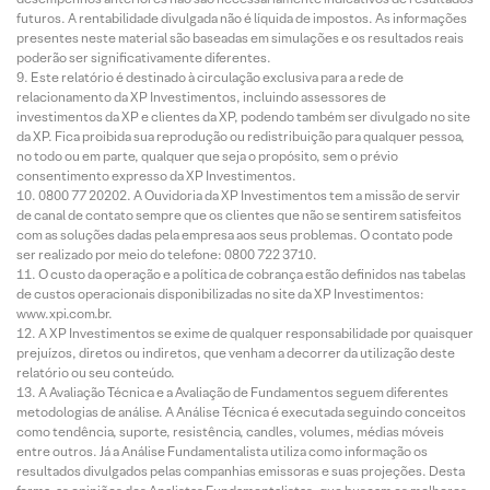
futuros. A rentabilidade divulgada não é líquida de impostos. As informações
presentes neste material são baseadas em simulações e os resultados reais
poderão ser significativamente diferentes.
Este relatório é destinado à circulação exclusiva para a rede de
relacionamento da XP Investimentos, incluindo assessores de
investimentos da XP e clientes da XP, podendo também ser divulgado no site
da XP. Fica proibida sua reprodução ou redistribuição para qualquer pessoa,
no todo ou em parte, qualquer que seja o propósito, sem o prévio
consentimento expresso da XP Investimentos.
0800 77 20202. A Ouvidoria da XP Investimentos tem a missão de servir
de canal de contato sempre que os clientes que não se sentirem satisfeitos
com as soluções dadas pela empresa aos seus problemas. O contato pode
ser realizado por meio do telefone: 0800 722 3710.
O custo da operação e a política de cobrança estão definidos nas tabelas
de custos operacionais disponibilizadas no site da XP Investimentos:
www.xpi.com.br.
A XP Investimentos se exime de qualquer responsabilidade por quaisquer
prejuízos, diretos ou indiretos, que venham a decorrer da utilização deste
relatório ou seu conteúdo.
A Avaliação Técnica e a Avaliação de Fundamentos seguem diferentes
metodologias de análise. A Análise Técnica é executada seguindo conceitos
como tendência, suporte, resistência, candles, volumes, médias móveis
entre outros. Já a Análise Fundamentalista utiliza como informação os
resultados divulgados pelas companhias emissoras e suas projeções. Desta