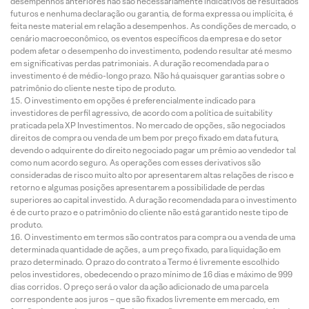
desempenhos anteriores não são necessariamente indicativos de resultados
futuros e nenhuma declaração ou garantia, de forma expressa ou implícita, é
feita neste material em relação a desempenhos. As condições de mercado, o
cenário macroeconômico, os eventos específicos da empresa e do setor
podem afetar o desempenho do investimento, podendo resultar até mesmo
em significativas perdas patrimoniais. A duração recomendada para o
investimento é de médio-longo prazo. Não há quaisquer garantias sobre o
patrimônio do cliente neste tipo de produto.
O investimento em opções é preferencialmente indicado para
investidores de perfil agressivo, de acordo com a política de suitability
praticada pela XP Investimentos. No mercado de opções, são negociados
direitos de compra ou venda de um bem por preço fixado em data futura,
devendo o adquirente do direito negociado pagar um prêmio ao vendedor tal
como num acordo seguro. As operações com esses derivativos são
consideradas de risco muito alto por apresentarem altas relações de risco e
retorno e algumas posições apresentarem a possibilidade de perdas
superiores ao capital investido. A duração recomendada para o investimento
é de curto prazo e o patrimônio do cliente não está garantido neste tipo de
produto.
O investimento em termos são contratos para compra ou a venda de uma
determinada quantidade de ações, a um preço fixado, para liquidação em
prazo determinado. O prazo do contrato a Termo é livremente escolhido
pelos investidores, obedecendo o prazo mínimo de 16 dias e máximo de 999
dias corridos. O preço será o valor da ação adicionado de uma parcela
correspondente aos juros – que são fixados livremente em mercado, em