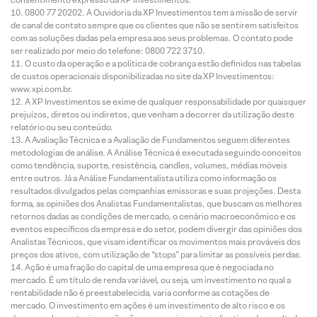
0800 77 20202. A Ouvidoria da XP Investimentos tem a missão de servir
de canal de contato sempre que os clientes que não se sentirem satisfeitos
com as soluções dadas pela empresa aos seus problemas. O contato pode
ser realizado por meio do telefone: 0800 722 3710.
O custo da operação e a política de cobrança estão definidos nas tabelas
de custos operacionais disponibilizadas no site da XP Investimentos:
www.xpi.com.br.
A XP Investimentos se exime de qualquer responsabilidade por quaisquer
prejuízos, diretos ou indiretos, que venham a decorrer da utilização deste
relatório ou seu conteúdo.
A Avaliação Técnica e a Avaliação de Fundamentos seguem diferentes
metodologias de análise. A Análise Técnica é executada seguindo conceitos
como tendência, suporte, resistência, candles, volumes, médias móveis
entre outros. Já a Análise Fundamentalista utiliza como informação os
resultados divulgados pelas companhias emissoras e suas projeções. Desta
forma, as opiniões dos Analistas Fundamentalistas, que buscam os melhores
retornos dadas as condições de mercado, o cenário macroeconômico e os
eventos específicos da empresa e do setor, podem divergir das opiniões dos
Analistas Técnicos, que visam identificar os movimentos mais prováveis dos
preços dos ativos, com utilização de “stops” para limitar as possíveis perdas.
Ação é uma fração do capital de uma empresa que é negociada no
mercado. É um título de renda variável, ou seja, um investimento no qual a
rentabilidade não é preestabelecida, varia conforme as cotações de
mercado. O investimento em ações é um investimento de alto risco e os