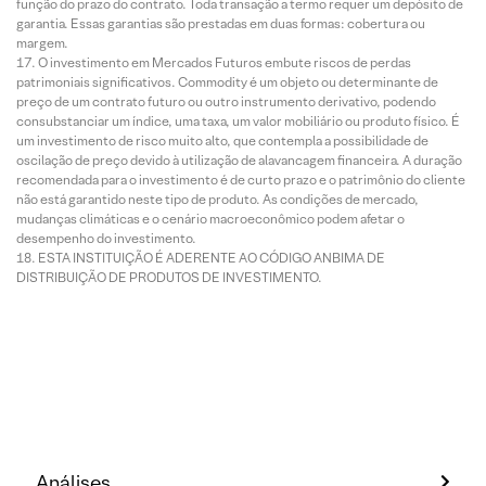
função do prazo do contrato. Toda transação a termo requer um depósito de
garantia. Essas garantias são prestadas em duas formas: cobertura ou
margem.
O investimento em Mercados Futuros embute riscos de perdas
patrimoniais significativos. Commodity é um objeto ou determinante de
preço de um contrato futuro ou outro instrumento derivativo, podendo
consubstanciar um índice, uma taxa, um valor mobiliário ou produto físico. É
um investimento de risco muito alto, que contempla a possibilidade de
oscilação de preço devido à utilização de alavancagem financeira. A duração
recomendada para o investimento é de curto prazo e o patrimônio do cliente
não está garantido neste tipo de produto. As condições de mercado,
mudanças climáticas e o cenário macroeconômico podem afetar o
desempenho do investimento.
ESTA INSTITUIÇÃO É ADERENTE AO CÓDIGO ANBIMA DE
DISTRIBUIÇÃO DE PRODUTOS DE INVESTIMENTO.
Análises