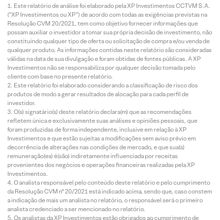
Este relatório de análise foi elaborado pela XP Investimentos CCTVM S.A.
(“XP Investimentos ou XP”) de acordo com todas as exigências previstas na
Resolução CVM 20/2021, tem como objetivo fornecer informações que
possam auxiliar o investidor a tomar sua própria decisão de investimento, não
constituindo qualquer tipo de oferta ou solicitação de compra e/ou venda de
qualquer produto. As informações contidas neste relatório são consideradas
válidas na data de sua divulgação e foram obtidas de fontes públicas. A XP
Investimentos não se responsabiliza por qualquer decisão tomada pelo
cliente com base no presente relatório.
Este relatório foi elaborado considerando a classificação de risco dos
produtos de modo a gerar resultados de alocação para cada perfil de
investidor.
O(s) signatário(s) deste relatório declara(m) que as recomendações
refletem única e exclusivamente suas análises e opiniões pessoais, que
foram produzidas de forma independente, inclusive em relação à XP
Investimentos e que estão sujeitas a modificações sem aviso prévio em
decorrência de alterações nas condições de mercado, e que sua(s)
remuneração(es) é(são) indiretamente influenciada por receitas
provenientes dos negócios e operações financeiras realizadas pela XP
Investimentos.
O analista responsável pelo conteúdo deste relatório e pelo cumprimento
da Resolução CVM nº 20/2021 está indicado acima, sendo que, caso constem
a indicação de mais um analista no relatório, o responsável será o primeiro
analista credenciado a ser mencionado no relatório.
Os analistas da XP Investimentos estão obrigados ao cumprimento de