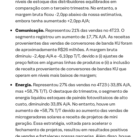
níveis de estoque dos distribuidores equilibrados em
comparação com o terceiro trimestre. No entanto, a
margem bruta ficou -2,0pp abaixo da nossa estimativa,
embora tenha aumentado +2,0pp A/A;
Comunicação.
Representou 21% das vendas no 4T23. O
segmento registrou um aumento de 17,7% A/A. As receitas
provenientes das vendas de conversores de banda KU foram
de aproximadamente R$26 milhões. A margem bruta
diminuiu -2,4pp A/A e -6,10pp T/T, devido a (i) ajustes de
preço feitos em algumas linhas de produtos e (ii) a inclusão
de receita proveniente de conversores de bandas KU que
operam em níveis mais baixos de margem;
Energia.
Representou 27% das vendas no 4T23 (-33,8% A/A,
mas +58,7% T/T). O destaque do trimestre, o segmento de
energia liquidou estoques de painéis fotovoltaicos de alto
custo, diminuindo 33,8% A/A. No entanto, houve um
aumento de +58,7% T/T devido ao aumento das vendas de
microgeradores solares e receita de projetos de mini
geração. Essa estratégia, voltada para acelerar o
fechamento de projetos, resultou em resultados positivos
de vendas e fortaleceu nossas parcerias. Além disso, houve