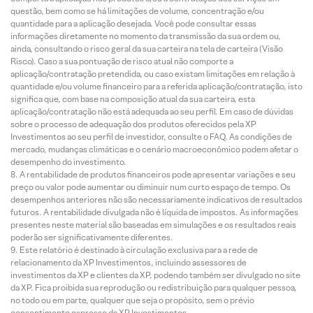
questão, bem como se há limitações de volume, concentração e/ou
quantidade para a aplicação desejada. Você pode consultar essas
informações diretamente no momento da transmissão da sua ordem ou,
ainda, consultando o risco geral da sua carteira na tela de carteira (Visão
Risco). Caso a sua pontuação de risco atual não comporte a
aplicação/contratação pretendida, ou caso existam limitações em relação à
quantidade e/ou volume financeiro para a referida aplicação/contratação, isto
significa que, com base na composição atual da sua carteira, esta
aplicação/contratação não está adequada ao seu perfil. Em caso de dúvidas
sobre o processo de adequação dos produtos oferecidos pela XP
Investimentos ao seu perfil de investidor, consulte o FAQ. As condições de
mercado, mudanças climáticas e o cenário macroeconômico podem afetar o
desempenho do investimento.
A rentabilidade de produtos financeiros pode apresentar variações e seu
preço ou valor pode aumentar ou diminuir num curto espaço de tempo. Os
desempenhos anteriores não são necessariamente indicativos de resultados
futuros. A rentabilidade divulgada não é líquida de impostos. As informações
presentes neste material são baseadas em simulações e os resultados reais
poderão ser significativamente diferentes.
Este relatório é destinado à circulação exclusiva para a rede de
relacionamento da XP Investimentos, incluindo assessores de
investimentos da XP e clientes da XP, podendo também ser divulgado no site
da XP. Fica proibida sua reprodução ou redistribuição para qualquer pessoa,
no todo ou em parte, qualquer que seja o propósito, sem o prévio
consentimento expresso da XP Investimentos.