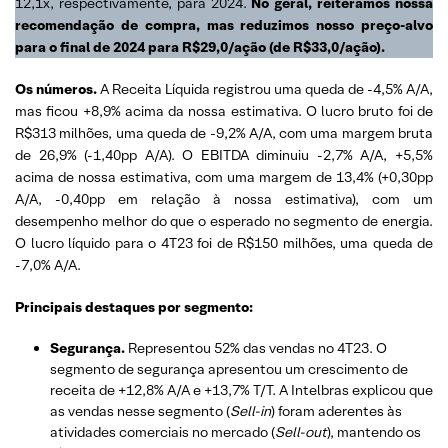
12,1x, respectivamente, para 2024.
No geral, reiteramos nossa
recomendação de compra, mas reduzimos nosso preço-alvo
para o final de 2024 para R$29,0/ação (de R$33,0/ação).
Os números.
A Receita Líquida registrou uma queda de -4,5% A/A,
mas ficou +8,9% acima da nossa estimativa. O lucro bruto foi de
R$313 milhões, uma queda de -9,2% A/A, com uma margem bruta
de 26,9% (-1,40pp A/A). O EBITDA diminuiu -2,7% A/A, +5,5%
acima de nossa estimativa, com uma margem de 13,4% (+0,30pp
A/A, -0,40pp em relação à nossa estimativa), com um
desempenho melhor do que o esperado no segmento de energia.
O lucro líquido para o 4T23 foi de R$150 milhões, uma queda de
-7,0% A/A.
Principais destaques por segmento:
Segurança.
Representou 52% das vendas no 4T23. O
segmento de segurança apresentou um crescimento de
receita de +12,8% A/A e +13,7% T/T. A Intelbras explicou que
as vendas nesse segmento (
Sell-in
) foram aderentes às
atividades comerciais no mercado (
Sell-out
), mantendo os