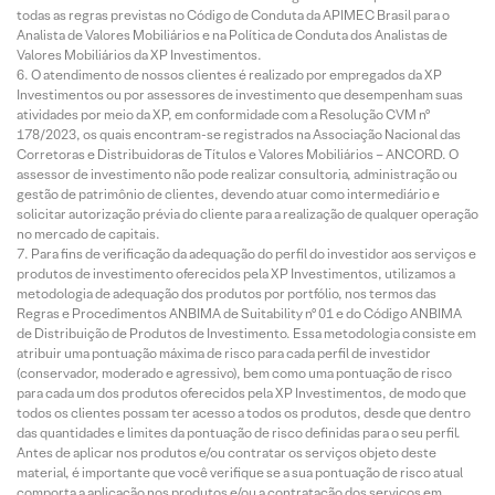
todas as regras previstas no Código de Conduta da APIMEC Brasil para o
Analista de Valores Mobiliários e na Política de Conduta dos Analistas de
Valores Mobiliários da XP Investimentos.
O atendimento de nossos clientes é realizado por empregados da XP
Investimentos ou por assessores de investimento que desempenham suas
atividades por meio da XP, em conformidade com a Resolução CVM nº
178/2023, os quais encontram-se registrados na Associação Nacional das
Corretoras e Distribuidoras de Títulos e Valores Mobiliários – ANCORD. O
assessor de investimento não pode realizar consultoria, administração ou
gestão de patrimônio de clientes, devendo atuar como intermediário e
solicitar autorização prévia do cliente para a realização de qualquer operação
no mercado de capitais.
Para fins de verificação da adequação do perfil do investidor aos serviços e
produtos de investimento oferecidos pela XP Investimentos, utilizamos a
metodologia de adequação dos produtos por portfólio, nos termos das
Regras e Procedimentos ANBIMA de Suitability nº 01 e do Código ANBIMA
de Distribuição de Produtos de Investimento. Essa metodologia consiste em
atribuir uma pontuação máxima de risco para cada perfil de investidor
(conservador, moderado e agressivo), bem como uma pontuação de risco
para cada um dos produtos oferecidos pela XP Investimentos, de modo que
todos os clientes possam ter acesso a todos os produtos, desde que dentro
das quantidades e limites da pontuação de risco definidas para o seu perfil.
Antes de aplicar nos produtos e/ou contratar os serviços objeto deste
material, é importante que você verifique se a sua pontuação de risco atual
comporta a aplicação nos produtos e/ou a contratação dos serviços em