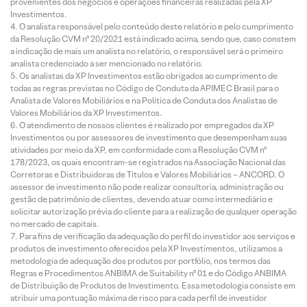
provenientes dos negócios e operações financeiras realizadas pela XP
Investimentos.
O analista responsável pelo conteúdo deste relatório e pelo cumprimento
da Resolução CVM nº 20/2021 está indicado acima, sendo que, caso constem
a indicação de mais um analista no relatório, o responsável será o primeiro
analista credenciado a ser mencionado no relatório.
Os analistas da XP Investimentos estão obrigados ao cumprimento de
todas as regras previstas no Código de Conduta da APIMEC Brasil para o
Analista de Valores Mobiliários e na Política de Conduta dos Analistas de
Valores Mobiliários da XP Investimentos.
O atendimento de nossos clientes é realizado por empregados da XP
Investimentos ou por assessores de investimento que desempenham suas
atividades por meio da XP, em conformidade com a Resolução CVM nº
178/2023, os quais encontram-se registrados na Associação Nacional das
Corretoras e Distribuidoras de Títulos e Valores Mobiliários – ANCORD. O
assessor de investimento não pode realizar consultoria, administração ou
gestão de patrimônio de clientes, devendo atuar como intermediário e
solicitar autorização prévia do cliente para a realização de qualquer operação
no mercado de capitais.
Para fins de verificação da adequação do perfil do investidor aos serviços e
produtos de investimento oferecidos pela XP Investimentos, utilizamos a
metodologia de adequação dos produtos por portfólio, nos termos das
Regras e Procedimentos ANBIMA de Suitability nº 01 e do Código ANBIMA
de Distribuição de Produtos de Investimento. Essa metodologia consiste em
atribuir uma pontuação máxima de risco para cada perfil de investidor