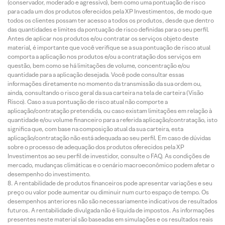
(conservador, moderado e agressivo), bem como uma pontuação de risco
para cada um dos produtos oferecidos pela XP Investimentos, de modo que
todos os clientes possam ter acesso a todos os produtos, desde que dentro
das quantidades e limites da pontuação de risco definidas para o seu perfil.
Antes de aplicar nos produtos e/ou contratar os serviços objeto deste
material, é importante que você verifique se a sua pontuação de risco atual
comporta a aplicação nos produtos e/ou a contratação dos serviços em
questão, bem como se há limitações de volume, concentração e/ou
quantidade para a aplicação desejada. Você pode consultar essas
informações diretamente no momento da transmissão da sua ordem ou,
ainda, consultando o risco geral da sua carteira na tela de carteira (Visão
Risco). Caso a sua pontuação de risco atual não comporte a
aplicação/contratação pretendida, ou caso existam limitações em relação à
quantidade e/ou volume financeiro para a referida aplicação/contratação, isto
significa que, com base na composição atual da sua carteira, esta
aplicação/contratação não está adequada ao seu perfil. Em caso de dúvidas
sobre o processo de adequação dos produtos oferecidos pela XP
Investimentos ao seu perfil de investidor, consulte o FAQ. As condições de
mercado, mudanças climáticas e o cenário macroeconômico podem afetar o
desempenho do investimento.
A rentabilidade de produtos financeiros pode apresentar variações e seu
preço ou valor pode aumentar ou diminuir num curto espaço de tempo. Os
desempenhos anteriores não são necessariamente indicativos de resultados
futuros. A rentabilidade divulgada não é líquida de impostos. As informações
presentes neste material são baseadas em simulações e os resultados reais