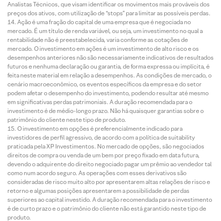
Analistas Técnicos, que visam identificar os movimentos mais prováveis dos
preços dos ativos, com utilização de “stops” para limitar as possíveis perdas.
Ação é uma fração do capital de uma empresa que é negociada no
mercado. É um título de renda variável, ou seja, um investimento no qual a
rentabilidade não é preestabelecida, varia conforme as cotações de
mercado. O investimento em ações é um investimento de alto risco e os
desempenhos anteriores não são necessariamente indicativos de resultados
futuros e nenhuma declaração ou garantia, de forma expressa ou implícita, é
feita neste material em relação a desempenhos. As condições de mercado, o
cenário macroeconômico, os eventos específicos da empresa e do setor
podem afetar o desempenho do investimento, podendo resultar até mesmo
em significativas perdas patrimoniais. A duração recomendada para o
investimento é de médio-longo prazo. Não há quaisquer garantias sobre o
patrimônio do cliente neste tipo de produto.
O investimento em opções é preferencialmente indicado para
investidores de perfil agressivo, de acordo com a política de suitability
praticada pela XP Investimentos. No mercado de opções, são negociados
direitos de compra ou venda de um bem por preço fixado em data futura,
devendo o adquirente do direito negociado pagar um prêmio ao vendedor tal
como num acordo seguro. As operações com esses derivativos são
consideradas de risco muito alto por apresentarem altas relações de risco e
retorno e algumas posições apresentarem a possibilidade de perdas
superiores ao capital investido. A duração recomendada para o investimento
é de curto prazo e o patrimônio do cliente não está garantido neste tipo de
produto.