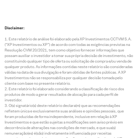
Disclaimer:
Este relatório de análise foi elaborado pela XP Investimentos CCTVM S.A.
(“XP Investimentos ou XP”) de acordo com todas as exigências previstas na
Resolução CVM 20/2021, tem como objetivo fornecer informações que
possam auxiliar o investidor a tomar sua própria decisão de investimento, não
constituindo qualquer tipo de oferta ou solicitação de compra e/ou venda de
qualquer produto. As informações contidas neste relatório são consideradas
válidas na data de sua divulgação e foram obtidas de fontes públicas. A XP
Investimentos não se responsabiliza por qualquer decisão tomada pelo
cliente com base no presente relatório.
Este relatório foi elaborado considerando a classificação de risco dos
produtos de modo a gerar resultados de alocação para cada perfil de
investidor.
O(s) signatário(s) deste relatório declara(m) que as recomendações
refletem única e exclusivamente suas análises e opiniões pessoais, que
foram produzidas de forma independente, inclusive em relação à XP
Investimentos e que estão sujeitas a modificações sem aviso prévio em
decorrência de alterações nas condições de mercado, e que sua(s)
remuneração(es) é(são) indiretamente influenciada por receitas