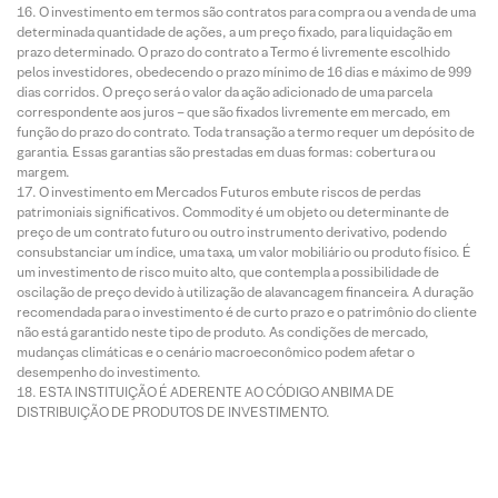
O investimento em termos são contratos para compra ou a venda de uma
determinada quantidade de ações, a um preço fixado, para liquidação em
prazo determinado. O prazo do contrato a Termo é livremente escolhido
pelos investidores, obedecendo o prazo mínimo de 16 dias e máximo de 999
dias corridos. O preço será o valor da ação adicionado de uma parcela
correspondente aos juros – que são fixados livremente em mercado, em
função do prazo do contrato. Toda transação a termo requer um depósito de
garantia. Essas garantias são prestadas em duas formas: cobertura ou
margem.
O investimento em Mercados Futuros embute riscos de perdas
patrimoniais significativos. Commodity é um objeto ou determinante de
preço de um contrato futuro ou outro instrumento derivativo, podendo
consubstanciar um índice, uma taxa, um valor mobiliário ou produto físico. É
um investimento de risco muito alto, que contempla a possibilidade de
oscilação de preço devido à utilização de alavancagem financeira. A duração
recomendada para o investimento é de curto prazo e o patrimônio do cliente
não está garantido neste tipo de produto. As condições de mercado,
mudanças climáticas e o cenário macroeconômico podem afetar o
desempenho do investimento.
ESTA INSTITUIÇÃO É ADERENTE AO CÓDIGO ANBIMA DE
DISTRIBUIÇÃO DE PRODUTOS DE INVESTIMENTO.