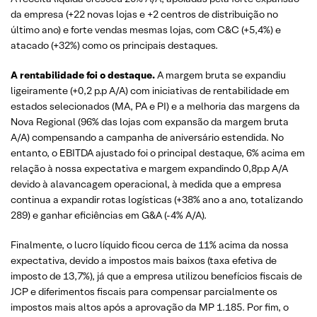
da empresa (+22 novas lojas e +2 centros de distribuição no
último ano) e forte vendas mesmas lojas, com C&C (+5,4%) e
atacado (+32%) como os principais destaques.
A rentabilidade foi o destaque.
A margem bruta se expandiu
ligeiramente (+0,2 p.p A/A) com iniciativas de rentabilidade em
estados selecionados (MA, PA e PI) e a melhoria das margens da
Nova Regional (96% das lojas com expansão da margem bruta
A/A) compensando a campanha de aniversário estendida. No
entanto, o EBITDA ajustado foi o principal destaque, 6% acima em
relação à nossa expectativa e margem expandindo 0,8p.p A/A
devido à alavancagem operacional, à medida que a empresa
continua a expandir rotas logísticas (+38% ano a ano, totalizando
289) e ganhar eficiências em G&A (-4% A/A).
Finalmente, o lucro líquido ficou cerca de 11% acima da nossa
expectativa, devido a impostos mais baixos (taxa efetiva de
imposto de 13,7%), já que a empresa utilizou benefícios fiscais de
JCP e diferimentos fiscais para compensar parcialmente os
impostos mais altos após a aprovação da MP 1.185. Por fim, o