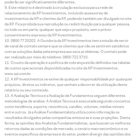
poderão ser significativamente diferentes.
Este relatório é destinado à circulação exclusiva para a rede de
relacionamento da XP Investimentos, incluindo assessores de
investimentos da XP e clientes da XP, podendo também ser divulgado no site
da XP. Fica proibida sua reprodução ou redistribuição para qualquer pessoa,
no todo ou em parte, qualquer que seja o propósito, sem o prévio
consentimento expresso da XP Investimentos.
0800 77 20202. A Ouvidoria da XP Investimentos tem a missão de servir
de canal de contato sempre que os clientes que não se sentirem satisfeitos
com as soluções dadas pela empresa aos seus problemas. O contato pode
ser realizado por meio do telefone: 0800 722 3710.
O custo da operação e a política de cobrança estão definidos nas tabelas
de custos operacionais disponibilizadas no site da XP Investimentos:
www.xpi.com.br.
A XP Investimentos se exime de qualquer responsabilidade por quaisquer
prejuízos, diretos ou indiretos, que venham a decorrer da utilização deste
relatório ou seu conteúdo.
A Avaliação Técnica e a Avaliação de Fundamentos seguem diferentes
metodologias de análise. A Análise Técnica é executada seguindo conceitos
como tendência, suporte, resistência, candles, volumes, médias móveis
entre outros. Já a Análise Fundamentalista utiliza como informação os
resultados divulgados pelas companhias emissoras e suas projeções. Desta
forma, as opiniões dos Analistas Fundamentalistas, que buscam os melhores
retornos dadas as condições de mercado, o cenário macroeconômico e os
eventos específicos da empresa e do setor, podem divergir das opiniões dos