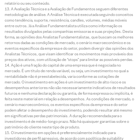
relatório ou seu conteúdo.
A Avaliação Técnica e a Avaliação de Fundamentos seguem diferentes
metodologias de análise. A Análise Técnica é executada seguindo conceitos
como tendência, suporte, resistência, candles, volumes, médias móveis
entre outros. Já a Análise Fundamentalista utiliza como informação os
resultados divulgados pelas companhias emissoras e suas projeções. Desta
forma, as opiniões dos Analistas Fundamentalistas, que buscam os melhores
retornos dadas as condições de mercado, o cenário macroeconômico e os
eventos específicos da empresa e do setor, podem divergir das opiniões dos
Analistas Técnicos, que visam identificar os movimentos mais prováveis dos
preços dos ativos, com utilização de “stops” para limitar as possíveis perdas.
Ação é uma fração do capital de uma empresa que é negociada no
mercado. É um título de renda variável, ou seja, um investimento no qual a
rentabilidade não é preestabelecida, varia conforme as cotações de
mercado. O investimento em ações é um investimento de alto risco e os
desempenhos anteriores não são necessariamente indicativos de resultados
futuros e nenhuma declaração ou garantia, de forma expressa ou implícita, é
feita neste material em relação a desempenhos. As condições de mercado, o
cenário macroeconômico, os eventos específicos da empresa e do setor
podem afetar o desempenho do investimento, podendo resultar até mesmo
em significativas perdas patrimoniais. A duração recomendada para o
investimento é de médio-longo prazo. Não há quaisquer garantias sobre o
patrimônio do cliente neste tipo de produto.
O investimento em opções é preferencialmente indicado para
investidores de perfil agressivo, de acordo com a política de suitability