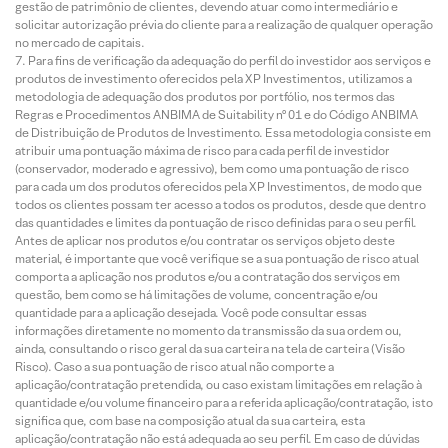
gestão de patrimônio de clientes, devendo atuar como intermediário e
solicitar autorização prévia do cliente para a realização de qualquer operação
no mercado de capitais.
Para fins de verificação da adequação do perfil do investidor aos serviços e
produtos de investimento oferecidos pela XP Investimentos, utilizamos a
metodologia de adequação dos produtos por portfólio, nos termos das
Regras e Procedimentos ANBIMA de Suitability nº 01 e do Código ANBIMA
de Distribuição de Produtos de Investimento. Essa metodologia consiste em
atribuir uma pontuação máxima de risco para cada perfil de investidor
(conservador, moderado e agressivo), bem como uma pontuação de risco
para cada um dos produtos oferecidos pela XP Investimentos, de modo que
todos os clientes possam ter acesso a todos os produtos, desde que dentro
das quantidades e limites da pontuação de risco definidas para o seu perfil.
Antes de aplicar nos produtos e/ou contratar os serviços objeto deste
material, é importante que você verifique se a sua pontuação de risco atual
comporta a aplicação nos produtos e/ou a contratação dos serviços em
questão, bem como se há limitações de volume, concentração e/ou
quantidade para a aplicação desejada. Você pode consultar essas
informações diretamente no momento da transmissão da sua ordem ou,
ainda, consultando o risco geral da sua carteira na tela de carteira (Visão
Risco). Caso a sua pontuação de risco atual não comporte a
aplicação/contratação pretendida, ou caso existam limitações em relação à
quantidade e/ou volume financeiro para a referida aplicação/contratação, isto
significa que, com base na composição atual da sua carteira, esta
aplicação/contratação não está adequada ao seu perfil. Em caso de dúvidas