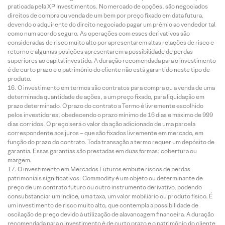
praticada pela XP Investimentos. No mercado de opções, são negociados
direitos de compra ou venda de um bem por preço fixado em data futura,
devendo o adquirente do direito negociado pagar um prêmio ao vendedor tal
como num acordo seguro. As operações com esses derivativos são
consideradas de risco muito alto por apresentarem altas relações de risco e
retorno e algumas posições apresentarem a possibilidade de perdas
superiores ao capital investido. A duração recomendada para o investimento
é de curto prazo e o patrimônio do cliente não está garantido neste tipo de
produto.
O investimento em termos são contratos para compra ou a venda de uma
determinada quantidade de ações, a um preço fixado, para liquidação em
prazo determinado. O prazo do contrato a Termo é livremente escolhido
pelos investidores, obedecendo o prazo mínimo de 16 dias e máximo de 999
dias corridos. O preço será o valor da ação adicionado de uma parcela
correspondente aos juros – que são fixados livremente em mercado, em
função do prazo do contrato. Toda transação a termo requer um depósito de
garantia. Essas garantias são prestadas em duas formas: cobertura ou
margem.
O investimento em Mercados Futuros embute riscos de perdas
patrimoniais significativos. Commodity é um objeto ou determinante de
preço de um contrato futuro ou outro instrumento derivativo, podendo
consubstanciar um índice, uma taxa, um valor mobiliário ou produto físico. É
um investimento de risco muito alto, que contempla a possibilidade de
oscilação de preço devido à utilização de alavancagem financeira. A duração
recomendada para o investimento é de curto prazo e o patrimônio do cliente