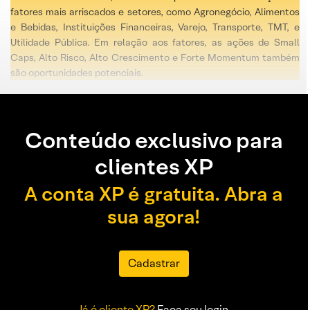
fatores mais arriscados e setores, como Agronegócio, Alimentos
e Bebidas, Instituições Financeiras, Varejo, Transporte, TMT, e
Utilidade Pública. Em relação aos fatores, as ações de Small
Caps, Alto Risco, Alto Crescimento e Forte Momentum também
são oportunidades potenciais.
Conteúdo exclusivo para
clientes XP
A conta XP é gratuita. Abra a
sua agora!
Cadastrar
Já é cliente XP?
Faça seu login