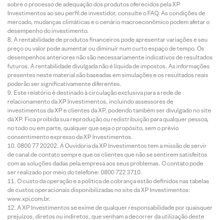
sobre o processo de adequação dos produtos oferecidos pela XP
Investimentos ao seu perfil de investidor, consulte o FAQ. As condições de
mercado, mudanças climáticas e o cenário macroeconômico podem afetar o
desempenho do investimento.
A rentabilidade de produtos financeiros pode apresentar variações e seu
preço ou valor pode aumentar ou diminuir num curto espaço de tempo. Os
desempenhos anteriores não são necessariamente indicativos de resultados
futuros. A rentabilidade divulgada não é líquida de impostos. As informações
presentes neste material são baseadas em simulações e os resultados reais
poderão ser significativamente diferentes.
Este relatório é destinado à circulação exclusiva para a rede de
relacionamento da XP Investimentos, incluindo assessores de
investimentos da XP e clientes da XP, podendo também ser divulgado no site
da XP. Fica proibida sua reprodução ou redistribuição para qualquer pessoa,
no todo ou em parte, qualquer que seja o propósito, sem o prévio
consentimento expresso da XP Investimentos.
0800 77 20202. A Ouvidoria da XP Investimentos tem a missão de servir
de canal de contato sempre que os clientes que não se sentirem satisfeitos
com as soluções dadas pela empresa aos seus problemas. O contato pode
ser realizado por meio do telefone: 0800 722 3710.
O custo da operação e a política de cobrança estão definidos nas tabelas
de custos operacionais disponibilizadas no site da XP Investimentos:
www.xpi.com.br.
A XP Investimentos se exime de qualquer responsabilidade por quaisquer
prejuízos, diretos ou indiretos, que venham a decorrer da utilização deste