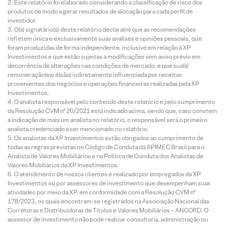
Este relatório foi elaborado considerando a classificação de risco dos
produtos de modo a gerar resultados de alocação para cada perfil de
investidor.
O(s) signatário(s) deste relatório declara(m) que as recomendações
refletem única e exclusivamente suas análises e opiniões pessoais, que
foram produzidas de forma independente, inclusive em relação à XP
Investimentos e que estão sujeitas a modificações sem aviso prévio em
decorrência de alterações nas condições de mercado, e que sua(s)
remuneração(es) é(são) indiretamente influenciada por receitas
provenientes dos negócios e operações financeiras realizadas pela XP
Investimentos.
O analista responsável pelo conteúdo deste relatório e pelo cumprimento
da Resolução CVM nº 20/2021 está indicado acima, sendo que, caso constem
a indicação de mais um analista no relatório, o responsável será o primeiro
analista credenciado a ser mencionado no relatório.
Os analistas da XP Investimentos estão obrigados ao cumprimento de
todas as regras previstas no Código de Conduta da APIMEC Brasil para o
Analista de Valores Mobiliários e na Política de Conduta dos Analistas de
Valores Mobiliários da XP Investimentos.
O atendimento de nossos clientes é realizado por empregados da XP
Investimentos ou por assessores de investimento que desempenham suas
atividades por meio da XP, em conformidade com a Resolução CVM nº
178/2023, os quais encontram-se registrados na Associação Nacional das
Corretoras e Distribuidoras de Títulos e Valores Mobiliários – ANCORD. O
assessor de investimento não pode realizar consultoria, administração ou