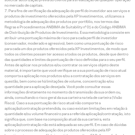
no mercado de capitais.
Para fins de verificação da adequação do perfil do investidor aos serviços e
produtos de investimento oferecidos pela XP Investimentos, utilizamos a
metodologia de adequação dos produtos por portfólio, nos termos das
Regras e Procedimentos ANBIMA de Suitability nº 01 e do Código ANBIMA
de Distribuição de Produtos de Investimento. Essa metodologia consiste em
atribuir uma pontuação máxima de risco para cada perfil de investidor
(conservador, moderado e agressivo), bem como uma pontuação de risco
para cada um dos produtos oferecidos pela XP Investimentos, de modo que
todos os clientes possam ter acesso a todos os produtos, desde que dentro
das quantidades e limites da pontuação de risco definidas para o seu perfil.
Antes de aplicar nos produtos e/ou contratar os serviços objeto deste
material, é importante que você verifique se a sua pontuação de risco atual
comporta a aplicação nos produtos e/ou a contratação dos serviços em
questão, bem como se há limitações de volume, concentração e/ou
quantidade para a aplicação desejada. Você pode consultar essas
informações diretamente no momento da transmissão da sua ordem ou,
ainda, consultando o risco geral da sua carteira na tela de carteira (Visão
Risco). Caso a sua pontuação de risco atual não comporte a
aplicação/contratação pretendida, ou caso existam limitações em relação à
quantidade e/ou volume financeiro para a referida aplicação/contratação, isto
significa que, com base na composição atual da sua carteira, esta
aplicação/contratação não está adequada ao seu perfil. Em caso de dúvidas
sobre o processo de adequação dos produtos oferecidos pela XP