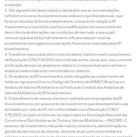
investidor.
O(s) signatário(s) deste relatório declara(m) que as recomendações
refletem única e exclusivamente suas análises e opiniões pessoais, que
foram produzidas de forma independente, inclusive em relação à XP
Investimentos e que estão sujeitas a modificações sem aviso prévio em
decorrência de alterações nas condições de mercado, e que sua(s)
remuneração(es) é(são) indiretamente influenciada por receitas
provenientes dos negócios e operações financeiras realizadas pela XP
Investimentos.
O analista responsável pelo conteúdo deste relatório e pelo cumprimento
da Resolução CVM nº 20/2021 está indicado acima, sendo que, caso constem
a indicação de mais um analista no relatório, o responsável será o primeiro
analista credenciado a ser mencionado no relatório.
Os analistas da XP Investimentos estão obrigados ao cumprimento de
todas as regras previstas no Código de Conduta da APIMEC Brasil para o
Analista de Valores Mobiliários e na Política de Conduta dos Analistas de
Valores Mobiliários da XP Investimentos.
O atendimento de nossos clientes é realizado por empregados da XP
Investimentos ou por assessores de investimento que desempenham suas
atividades por meio da XP, em conformidade com a Resolução CVM nº
178/2023, os quais encontram-se registrados na Associação Nacional das
Corretoras e Distribuidoras de Títulos e Valores Mobiliários – ANCORD. O
assessor de investimento não pode realizar consultoria, administração ou
gestão de patrimônio de clientes, devendo atuar como intermediário e
solicitar autorização prévia do cliente para a realização de qualquer operação