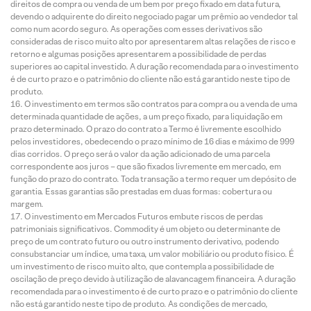
direitos de compra ou venda de um bem por preço fixado em data futura,
devendo o adquirente do direito negociado pagar um prêmio ao vendedor tal
como num acordo seguro. As operações com esses derivativos são
consideradas de risco muito alto por apresentarem altas relações de risco e
retorno e algumas posições apresentarem a possibilidade de perdas
superiores ao capital investido. A duração recomendada para o investimento
é de curto prazo e o patrimônio do cliente não está garantido neste tipo de
produto.
O investimento em termos são contratos para compra ou a venda de uma
determinada quantidade de ações, a um preço fixado, para liquidação em
prazo determinado. O prazo do contrato a Termo é livremente escolhido
pelos investidores, obedecendo o prazo mínimo de 16 dias e máximo de 999
dias corridos. O preço será o valor da ação adicionado de uma parcela
correspondente aos juros – que são fixados livremente em mercado, em
função do prazo do contrato. Toda transação a termo requer um depósito de
garantia. Essas garantias são prestadas em duas formas: cobertura ou
margem.
O investimento em Mercados Futuros embute riscos de perdas
patrimoniais significativos. Commodity é um objeto ou determinante de
preço de um contrato futuro ou outro instrumento derivativo, podendo
consubstanciar um índice, uma taxa, um valor mobiliário ou produto físico. É
um investimento de risco muito alto, que contempla a possibilidade de
oscilação de preço devido à utilização de alavancagem financeira. A duração
recomendada para o investimento é de curto prazo e o patrimônio do cliente
não está garantido neste tipo de produto. As condições de mercado,