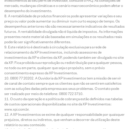
Investimentos ao seu perfil de investidor, consulte o FAQ. As condições de
mercado, mudanças climáticas e o cenário macroeconômico podem afetar o
desempenho do investimento.
A rentabilidade de produtos financeiros pode apresentar variações e seu
preço ou valor pode aumentar ou diminuir num curto espaço de tempo. Os
desempenhos anteriores não são necessariamente indicativos de resultados
futuros. A rentabilidade divulgada não é líquida de impostos. As informações
presentes neste material são baseadas em simulações e os resultados reais
poderão ser significativamente diferentes.
Este relatório é destinado à circulação exclusiva para a rede de
relacionamento da XP Investimentos, incluindo assessores de
investimentos da XP e clientes da XP, podendo também ser divulgado no site
da XP. Fica proibida sua reprodução ou redistribuição para qualquer pessoa,
no todo ou em parte, qualquer que seja o propósito, sem o prévio
consentimento expresso da XP Investimentos.
0800 77 20202. A Ouvidoria da XP Investimentos tem a missão de servir
de canal de contato sempre que os clientes que não se sentirem satisfeitos
com as soluções dadas pela empresa aos seus problemas. O contato pode
ser realizado por meio do telefone: 0800 722 3710.
O custo da operação e a política de cobrança estão definidos nas tabelas
de custos operacionais disponibilizadas no site da XP Investimentos:
www.xpi.com.br.
A XP Investimentos se exime de qualquer responsabilidade por quaisquer
prejuízos, diretos ou indiretos, que venham a decorrer da utilização deste
relatório ou seu conteúdo.