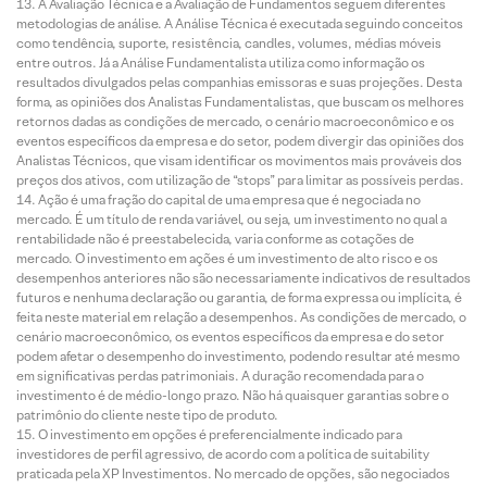
A Avaliação Técnica e a Avaliação de Fundamentos seguem diferentes
metodologias de análise. A Análise Técnica é executada seguindo conceitos
como tendência, suporte, resistência, candles, volumes, médias móveis
entre outros. Já a Análise Fundamentalista utiliza como informação os
resultados divulgados pelas companhias emissoras e suas projeções. Desta
forma, as opiniões dos Analistas Fundamentalistas, que buscam os melhores
retornos dadas as condições de mercado, o cenário macroeconômico e os
eventos específicos da empresa e do setor, podem divergir das opiniões dos
Analistas Técnicos, que visam identificar os movimentos mais prováveis dos
preços dos ativos, com utilização de “stops” para limitar as possíveis perdas.
Ação é uma fração do capital de uma empresa que é negociada no
mercado. É um título de renda variável, ou seja, um investimento no qual a
rentabilidade não é preestabelecida, varia conforme as cotações de
mercado. O investimento em ações é um investimento de alto risco e os
desempenhos anteriores não são necessariamente indicativos de resultados
futuros e nenhuma declaração ou garantia, de forma expressa ou implícita, é
feita neste material em relação a desempenhos. As condições de mercado, o
cenário macroeconômico, os eventos específicos da empresa e do setor
podem afetar o desempenho do investimento, podendo resultar até mesmo
em significativas perdas patrimoniais. A duração recomendada para o
investimento é de médio-longo prazo. Não há quaisquer garantias sobre o
patrimônio do cliente neste tipo de produto.
O investimento em opções é preferencialmente indicado para
investidores de perfil agressivo, de acordo com a política de suitability
praticada pela XP Investimentos. No mercado de opções, são negociados