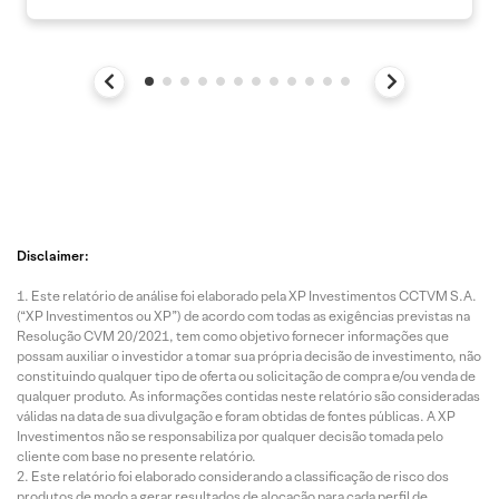
Disclaimer:
Este relatório de análise foi elaborado pela XP Investimentos CCTVM S.A.
(“XP Investimentos ou XP”) de acordo com todas as exigências previstas na
Resolução CVM 20/2021, tem como objetivo fornecer informações que
possam auxiliar o investidor a tomar sua própria decisão de investimento, não
constituindo qualquer tipo de oferta ou solicitação de compra e/ou venda de
qualquer produto. As informações contidas neste relatório são consideradas
válidas na data de sua divulgação e foram obtidas de fontes públicas. A XP
Investimentos não se responsabiliza por qualquer decisão tomada pelo
cliente com base no presente relatório.
Este relatório foi elaborado considerando a classificação de risco dos
produtos de modo a gerar resultados de alocação para cada perfil de