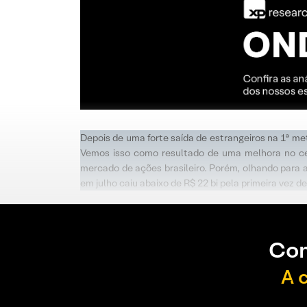
Depois de uma forte saída de estrangeiros na 1ª me
Vemos isso como resultado de uma melhora no ce
mercado de ações brasileiro. Porém, olhando para a
em julho caiu abaixo de R$ 22 bi pela primeira vez
Con
A 