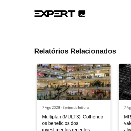
Relatórios Relacionados
7 Ago 2026 • 3 mins de leitura
7 Ag
Multiplan (MULT3): Colhendo
MR
os benefícios dos
val
investimentos recentes
ati