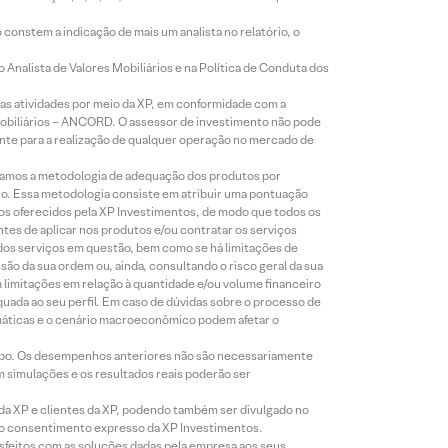
constem a indicação de mais um analista no relatório, o
Analista de Valores Mobiliários e na Política de Conduta dos
s atividades por meio da XP, em conformidade com a
Mobiliários – ANCORD. O assessor de investimento não pode
iente para a realização de qualquer operação no mercado de
lizamos a metodologia de adequação dos produtos por
to. Essa metodologia consiste em atribuir uma pontuação
tos oferecidos pela XP Investimentos, de modo que todos os
ntes de aplicar nos produtos e/ou contratar os serviços
 dos serviços em questão, bem como se há limitações de
o da sua ordem ou, ainda, consultando o risco geral da sua
m limitações em relação à quantidade e/ou volume financeiro
equada ao seu perfil. Em caso de dúvidas sobre o processo de
imáticas e o cenário macroeconômico podem afetar o
empo. Os desempenhos anteriores não são necessariamente
m simulações e os resultados reais poderão ser
 da XP e clientes da XP, podendo também ser divulgado no
évio consentimento expresso da XP Investimentos.
isfeitos com as soluções dadas pela empresa aos seus