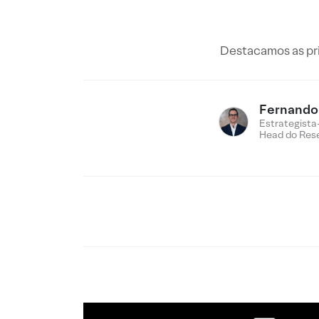
Destacamos as pri
Fernando 
Estrategista
Head do Res