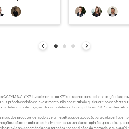
entos CCTVM S.A. (“XP Investimentos ou XP”) de acordo com todas as exigências p
r sua própria decisão de investimento, não constituindo qualquer tipo de oferta ou
s na data de sua divulgação e foram obtidas de fontes públicas. A XP Investimentos
e risco dos produtos de modo a gerar resultados de alocação para cada perfil de inv
mendações refletem única e exclusivamente suas análises e opiniões pessoais, que 
aviso prévio em decorrência de alterações nas condições de mercado, e que sua(s)