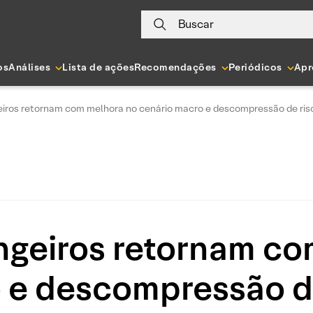
Buscar
os
Análises
Lista de ações
Recomendações
Periódicos
Apr
eiros retornam com melhora no cenário macro e descompressão de risc
ngeiros retornam c
 e descompressão de