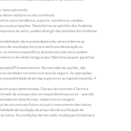
s: www.xpi.com.br.
ão deste relatório ou seu conteúdo.
eitos como tendência, suporte, resistência, candles,
s e suas projeções. Desta forma, as opiniões dos Analistas
presa e do setor, podem divergir das opiniões dos Analistas
entabilidade não é preestabelecida, varia conforme as
ivos de resultados futuros e nenhuma declaração ou
co, os eventos específicos da empresa e do setor podem
timento é de médio-longo prazo. Não há quaisquer garantias
icada pela XP Investimentos. No mercado de opções, são
mio ao vendedor tal como num acordo seguro. As operações
a possibilidade de perdas superiores ao capital investido. A
ão em prazo determinado. O prazo do contrato a Termo é
icionado de uma parcela correspondente aos juros – que são
prestadas em duas formas: cobertura ou margem.
o de um contrato futuro ou outro instrumento derivativo,
bilidade de oscilação de preço devido à utilização de
de produto. As condições de mercado, mudanças climáticas e