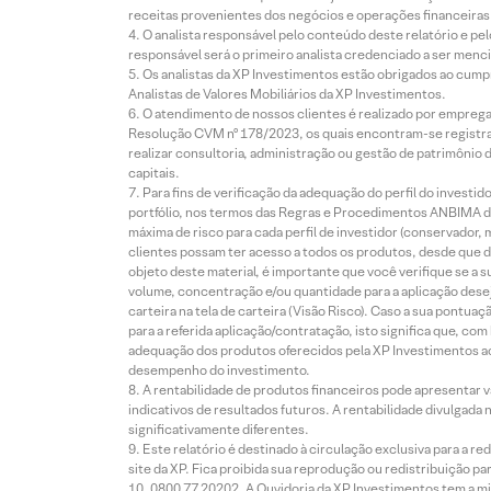
receitas provenientes dos negócios e operações financeiras 
O analista responsável pelo conteúdo deste relatório e pe
responsável será o primeiro analista credenciado a ser menci
Os analistas da XP Investimentos estão obrigados ao cumpr
Analistas de Valores Mobiliários da XP Investimentos.
O atendimento de nossos clientes é realizado por empreg
Resolução CVM nº 178/2023, os quais encontram-se registrad
realizar consultoria, administração ou gestão de patrimônio 
capitais.
Para fins de verificação da adequação do perfil do invest
portfólio, nos termos das Regras e Procedimentos ANBIMA de
máxima de risco para cada perfil de investidor (conservado
clientes possam ter acesso a todos os produtos, desde que de
objeto deste material, é importante que você verifique se a
volume, concentração e/ou quantidade para a aplicação dese
carteira na tela de carteira (Visão Risco). Caso a sua pontu
para a referida aplicação/contratação, isto significa que, co
adequação dos produtos oferecidos pela XP Investimentos ao
desempenho do investimento.
A rentabilidade de produtos financeiros pode apresentar
indicativos de resultados futuros. A rentabilidade divulgada
significativamente diferentes.
Este relatório é destinado à circulação exclusiva para a 
site da XP. Fica proibida sua reprodução ou redistribuição p
0800 77 20202. A Ouvidoria da XP Investimentos tem a mi