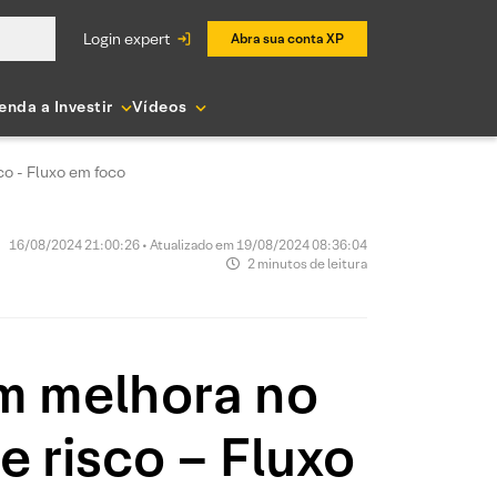
login expert
Abra sua conta XP
enda a Investir
Vídeos
o - Fluxo em foco
16/08/2024 21:00:26 • Atualizado em 19/08/2024 08:36:04
2 minutos de leitura
om melhora no
 risco – Fluxo