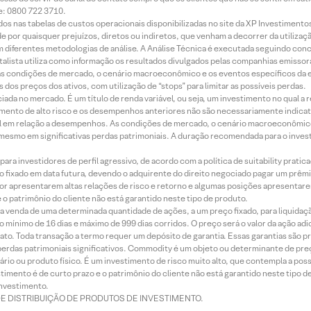
e: 0800 722 3710.
dos nas tabelas de custos operacionais disponibilizadas no site da XP Investimento
 por quaisquer prejuízos, diretos ou indiretos, que venham a decorrer da utilizaç
 diferentes metodologias de análise. A Análise Técnica é executada seguindo conc
alista utiliza como informação os resultados divulgados pelas companhias emissora
 condições de mercado, o cenário macroeconômico e os eventos específicos da em
dos preços dos ativos, com utilização de “stops” para limitar as possíveis perdas.
ada no mercado. É um título de renda variável, ou seja, um investimento no qual a r
mento de alto risco e os desempenhos anteriores não são necessariamente indicat
terial em relação a desempenhos. As condições de mercado, o cenário macroeconômi
mesmo em significativas perdas patrimoniais. A duração recomendada para o inves
ra investidores de perfil agressivo, de acordo com a política de suitability prat
 fixado em data futura, devendo o adquirente do direito negociado pagar um prê
or apresentarem altas relações de risco e retorno e algumas posições apresentarem 
o patrimônio do cliente não está garantido neste tipo de produto.
 venda de uma determinada quantidade de ações, a um preço fixado, para liquidaç
 mínimo de 16 dias e máximo de 999 dias corridos. O preço será o valor da ação ad
ato. Toda transação a termo requer um depósito de garantia. Essas garantias são 
rdas patrimoniais significativos. Commodity é um objeto ou determinante de preç
rio ou produto físico. É um investimento de risco muito alto, que contempla a possi
imento é de curto prazo e o patrimônio do cliente não está garantido neste tipo 
nvestimento.
DE DISTRIBUIÇÃO DE PRODUTOS DE INVESTIMENTO.