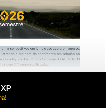
ram a ser positivos em julho e até agora em agosto.
lustrando a melhora do sentimento em relação ao
de saída líquida dos últimos 12 meses. O ADTV da B3
 tri, com 373 empresas listadas.
 XP
ra!