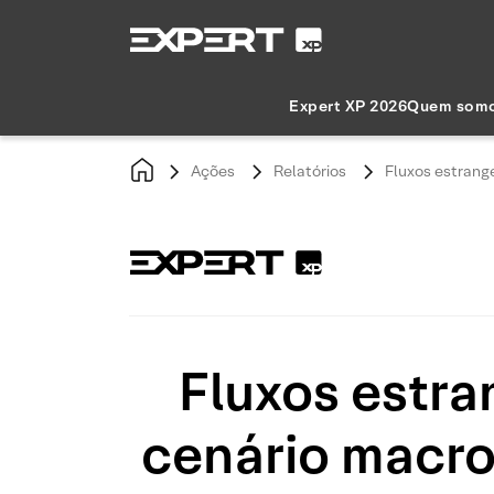
Expert XP 2026
Quem som
Ações
Relatórios
Fluxos estrang
Fluxos estra
cenário macro