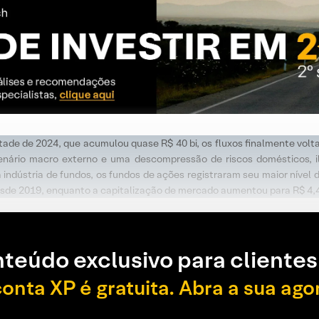
tade de 2024, que acumulou quase R$ 40 bi, os fluxos finalmente volta
nário macro externo e uma descompressão de riscos domésticos, i
 indústria de fundos, os fundos de ações registraram seu maior nível 
 desde 2019, enquanto a capitalização de mercado aumentou para R$ 4,4
teúdo exclusivo para clientes
conta XP é gratuita. Abra a sua ago