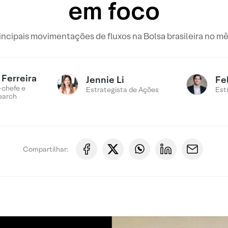
em foco
ncipais movimentações de fluxos na Bolsa brasileira no mê
Ferreira
Jennie Li
Fe
-chefe e
Estrategista de Ações
Est
earch
Compartilhar: