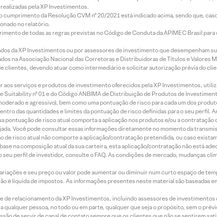
realizadas pela XP Investimentos.
lo cumprimento da Resolução CVM nº 20/2021 está indicado acima, sendo que, caso 
onado no relatório.
imento de todas as regras previstas no Código de Conduta da APIMEC Brasil para o 
ados da XP Investimentos ou por assessores de investimento que desempenham sua
os na Associação Nacional das Corretoras e Distribuidoras de Títulos e Valores 
de clientes, devendo atuar como intermediário e solicitar autorização prévia do cl
idor aos serviços e produtos de investimento oferecidos pela XP Investimentos, uti
 Suitability nº 01 e do Código ANBIMA de Distribuição de Produtos de Investimen
r, moderado e agressivo), bem como uma pontuação de risco para cada um dos produ
ntro das quantidades e limites da pontuação de risco definidas para o seu perfil. A
 sua pontuação de risco atual comporta a aplicação nos produtos e/ou a contratação
jada. Você pode consultar essas informações diretamente no momento da transmissã
ação de risco atual não comporte a aplicação/contratação pretendida, ou caso exista
m base na composição atual da sua carteira, esta aplicação/contratação não está ad
 seu perfil de investidor, consulte o FAQ. As condições de mercado, mudanças cl
 variações e seu preço ou valor pode aumentar ou diminuir num curto espaço de t
 não é líquida de impostos. As informações presentes neste material são baseadas e
rede de relacionamento da XP Investimentos, incluindo assessores de investimentos
ara qualquer pessoa, no todo ou em parte, qualquer que seja o propósito, sem o pr
ssão de servir de canal de contato sempre que os clientes que não se sentirem sat