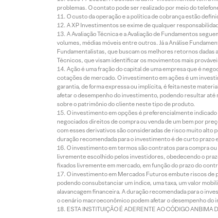
problemas. O contato pode ser realizado por meio do telefon
O custo da operação e a política de cobrança estão defini
A XP Investimentos se exime de qualquer responsabilidade
A Avaliação Técnica e a Avaliação de Fundamentos seguem
volumes, médias móveis entre outros. Já a Análise Fundament
Fundamentalistas, que buscam os melhores retornos dadas as
Técnicos, que visam identificar os movimentos mais prováveis 
Ação é uma fração do capital de uma empresa que é negoci
cotações de mercado. O investimento em ações é um investi
garantia, de forma expressa ou implícita, é feita neste ma
afetar o desempenho do investimento, podendo resultar até 
sobre o patrimônio do cliente neste tipo de produto.
O investimento em opções é preferencialmente indicado pa
negociados direitos de compra ou venda de um bem por preço
com esses derivativos são consideradas de risco muito alto p
duração recomendada para o investimento é de curto prazo e 
O investimento em termos são contratos para compra ou a
livremente escolhido pelos investidores, obedecendo o prazo
fixados livremente em mercado, em função do prazo do contr
O investimento em Mercados Futuros embute riscos de pe
podendo consubstanciar um índice, uma taxa, um valor mobiliá
alavancagem financeira. A duração recomendada para o invest
o cenário macroeconômico podem afetar o desempenho do i
ESTA INSTITUIÇÃO É ADERENTE AO CÓDIGO ANBIMA 