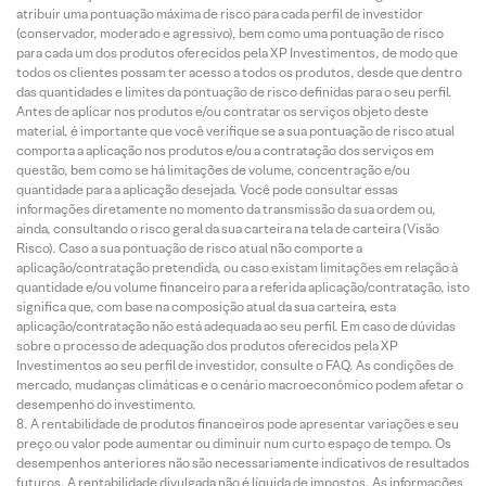
atribuir uma pontuação máxima de risco para cada perfil de investidor
(conservador, moderado e agressivo), bem como uma pontuação de risco
para cada um dos produtos oferecidos pela XP Investimentos, de modo que
todos os clientes possam ter acesso a todos os produtos, desde que dentro
das quantidades e limites da pontuação de risco definidas para o seu perfil.
Antes de aplicar nos produtos e/ou contratar os serviços objeto deste
material, é importante que você verifique se a sua pontuação de risco atual
comporta a aplicação nos produtos e/ou a contratação dos serviços em
questão, bem como se há limitações de volume, concentração e/ou
quantidade para a aplicação desejada. Você pode consultar essas
informações diretamente no momento da transmissão da sua ordem ou,
ainda, consultando o risco geral da sua carteira na tela de carteira (Visão
Risco). Caso a sua pontuação de risco atual não comporte a
aplicação/contratação pretendida, ou caso existam limitações em relação à
quantidade e/ou volume financeiro para a referida aplicação/contratação, isto
significa que, com base na composição atual da sua carteira, esta
aplicação/contratação não está adequada ao seu perfil. Em caso de dúvidas
sobre o processo de adequação dos produtos oferecidos pela XP
Investimentos ao seu perfil de investidor, consulte o FAQ. As condições de
mercado, mudanças climáticas e o cenário macroeconômico podem afetar o
desempenho do investimento.
A rentabilidade de produtos financeiros pode apresentar variações e seu
preço ou valor pode aumentar ou diminuir num curto espaço de tempo. Os
desempenhos anteriores não são necessariamente indicativos de resultados
futuros. A rentabilidade divulgada não é líquida de impostos. As informações