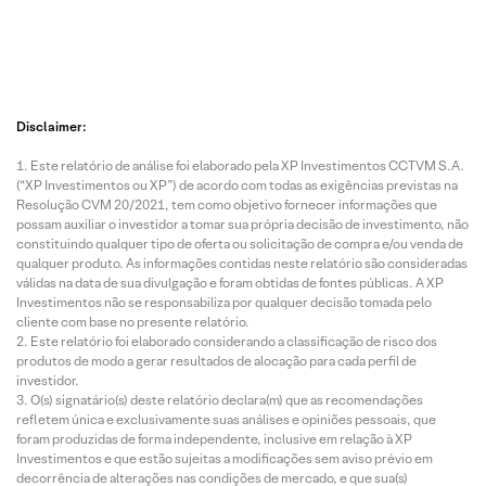
Disclaimer:
Este relatório de análise foi elaborado pela XP Investimentos CCTVM S.A.
(“XP Investimentos ou XP”) de acordo com todas as exigências previstas na
Resolução CVM 20/2021, tem como objetivo fornecer informações que
possam auxiliar o investidor a tomar sua própria decisão de investimento, não
constituindo qualquer tipo de oferta ou solicitação de compra e/ou venda de
qualquer produto. As informações contidas neste relatório são consideradas
válidas na data de sua divulgação e foram obtidas de fontes públicas. A XP
Investimentos não se responsabiliza por qualquer decisão tomada pelo
cliente com base no presente relatório.
Este relatório foi elaborado considerando a classificação de risco dos
produtos de modo a gerar resultados de alocação para cada perfil de
investidor.
O(s) signatário(s) deste relatório declara(m) que as recomendações
refletem única e exclusivamente suas análises e opiniões pessoais, que
foram produzidas de forma independente, inclusive em relação à XP
Investimentos e que estão sujeitas a modificações sem aviso prévio em
decorrência de alterações nas condições de mercado, e que sua(s)