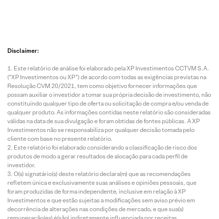
Disclaimer:
Este relatório de análise foi elaborado pela XP Investimentos CCTVM S.A.
(“XP Investimentos ou XP”) de acordo com todas as exigências previstas na
Resolução CVM 20/2021, tem como objetivo fornecer informações que
possam auxiliar o investidor a tomar sua própria decisão de investimento, não
constituindo qualquer tipo de oferta ou solicitação de compra e/ou venda de
qualquer produto. As informações contidas neste relatório são consideradas
válidas na data de sua divulgação e foram obtidas de fontes públicas. A XP
Investimentos não se responsabiliza por qualquer decisão tomada pelo
cliente com base no presente relatório.
Este relatório foi elaborado considerando a classificação de risco dos
produtos de modo a gerar resultados de alocação para cada perfil de
investidor.
O(s) signatário(s) deste relatório declara(m) que as recomendações
refletem única e exclusivamente suas análises e opiniões pessoais, que
foram produzidas de forma independente, inclusive em relação à XP
Investimentos e que estão sujeitas a modificações sem aviso prévio em
decorrência de alterações nas condições de mercado, e que sua(s)
remuneração(es) é(são) indiretamente influenciada por receitas