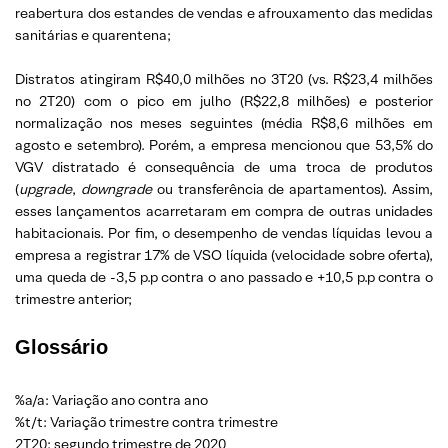
reabertura dos estandes de vendas e afrouxamento das medidas
sanitárias e quarentena;
Distratos atingiram R$40,0 milhões no 3T20 (vs. R$23,4 milhões
no 2T20) com o pico em julho (R$22,8 milhões) e posterior
normalização nos meses seguintes (média R$8,6 milhões em
agosto e setembro). Porém, a empresa mencionou que 53,5% do
VGV distratado é consequência de uma troca de produtos
(
upgrade
,
downgrade
ou transferência de apartamentos). Assim,
esses lançamentos acarretaram em compra de outras unidades
habitacionais. Por fim, o desempenho de vendas líquidas levou a
empresa a registrar 17% de VSO líquida (velocidade sobre oferta),
uma queda de -3,5 p.p contra o ano passado e +10,5 p.p contra o
trimestre anterior;
Glossário
%a/a: Variação ano contra ano
%t/t: Variação trimestre contra trimestre
2T20: segundo trimestre de 2020