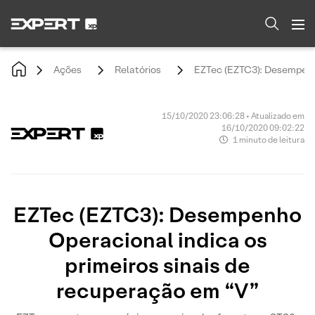
Ações
Relatórios
EZTec (EZTC3): Desempenho
15/10/2020 23:06:28 • Atualizado em
16/10/2020 09:02:22
1 minuto de leitura
EZTec (EZTC3): Desempenho
Operacional indica os
primeiros sinais de
recuperação em “V”