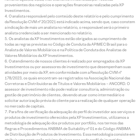
provenientes dos negócios e operações financeiras realizadas pela XP
Investimentos.
O analista responsável pelo conteúdo deste relatório e pelo cumprimento
da Resolução CVM nº 20/2021 está indicado acima, sendo que, caso constem
a indicação de mais um analista no relatório, o responsável será o primeiro
analista credenciado a ser mencionado no relatório.
Os analistas da XP Investimentos estão obrigados ao cumprimento de
todas as regras previstas no Código de Conduta da APIMEC Brasil para o
Analista de Valores Mobiliários e na Política de Conduta dos Analistas de
Valores Mobiliários da XP Investimentos.
O atendimento de nossos clientes é realizado por empregados da XP
Investimentos ou por assessores de investimento que desempenham suas
atividades por meio da XP, em conformidade com a Resolução CVM nº
178/2023, os quais encontram-se registrados na Associação Nacional das
Corretoras e Distribuidoras de Títulos e Valores Mobiliários – ANCORD. O
assessor de investimento não pode realizar consultoria, administração ou
gestão de patrimônio de clientes, devendo atuar como intermediário e
solicitar autorização prévia do cliente para a realização de qualquer operação
no mercado de capitais.
Para fins de verificação da adequação do perfil do investidor aos serviços e
produtos de investimento oferecidos pela XP Investimentos, utilizamos a
metodologia de adequação dos produtos por portfólio, nos termos das
Regras e Procedimentos ANBIMA de Suitability nº 01 e do Código ANBIMA
de Distribuição de Produtos de Investimento. Essa metodologia consiste em
atribuir uma pontuação máxima de risco para cada perfil de investidor