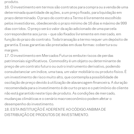
produto.
O investimento em termos são contratos para compra ou a venda de uma
determinada quantidade de ações, a um preço fixado, para liquidação em
prazo determinado. O prazo do contrato a Termo é livremente escolhido
pelos investidores, obedecendo o prazo mínimo de 16 dias e máximo de 999
dias corridos. O preço será o valor da ação adicionado de uma parcela
correspondente aos juros – que são fixados livremente em mercado, em
função do prazo do contrato. Toda transação a termo requer um depósito de
garantia. Essas garantias são prestadas em duas formas: cobertura ou
margem.
O investimento em Mercados Futuros embute riscos de perdas
patrimoniais significativos. Commodity é um objeto ou determinante de
preço de um contrato futuro ou outro instrumento derivativo, podendo
consubstanciar um índice, uma taxa, um valor mobiliário ou produto físico. É
um investimento de risco muito alto, que contempla a possibilidade de
oscilação de preço devido à utilização de alavancagem financeira. A duração
recomendada para o investimento é de curto prazo e o patrimônio do cliente
não está garantido neste tipo de produto. As condições de mercado,
mudanças climáticas e o cenário macroeconômico podem afetar o
desempenho do investimento.
ESTA INSTITUIÇÃO É ADERENTE AO CÓDIGO ANBIMA DE
DISTRIBUIÇÃO DE PRODUTOS DE INVESTIMENTO.