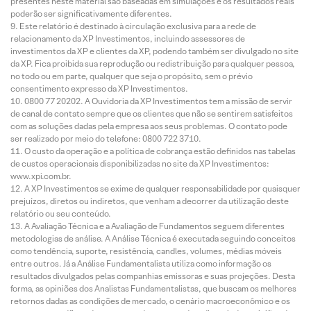
presentes neste material são baseadas em simulações e os resultados reais
poderão ser significativamente diferentes.
Este relatório é destinado à circulação exclusiva para a rede de
relacionamento da XP Investimentos, incluindo assessores de
investimentos da XP e clientes da XP, podendo também ser divulgado no site
da XP. Fica proibida sua reprodução ou redistribuição para qualquer pessoa,
no todo ou em parte, qualquer que seja o propósito, sem o prévio
consentimento expresso da XP Investimentos.
0800 77 20202. A Ouvidoria da XP Investimentos tem a missão de servir
de canal de contato sempre que os clientes que não se sentirem satisfeitos
com as soluções dadas pela empresa aos seus problemas. O contato pode
ser realizado por meio do telefone: 0800 722 3710.
O custo da operação e a política de cobrança estão definidos nas tabelas
de custos operacionais disponibilizadas no site da XP Investimentos:
www.xpi.com.br.
A XP Investimentos se exime de qualquer responsabilidade por quaisquer
prejuízos, diretos ou indiretos, que venham a decorrer da utilização deste
relatório ou seu conteúdo.
A Avaliação Técnica e a Avaliação de Fundamentos seguem diferentes
metodologias de análise. A Análise Técnica é executada seguindo conceitos
como tendência, suporte, resistência, candles, volumes, médias móveis
entre outros. Já a Análise Fundamentalista utiliza como informação os
resultados divulgados pelas companhias emissoras e suas projeções. Desta
forma, as opiniões dos Analistas Fundamentalistas, que buscam os melhores
retornos dadas as condições de mercado, o cenário macroeconômico e os