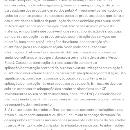
(conservador, moderado e agressivo), bem como uma pontuação de risco
para cada um dos produtos oferecidos pela XP Investimentos, de modo que
todos os clientes possam ter acesso a todos os produtos, desde que dentro
das quantidades e limites da pontuação de risco definidas para o seu perfil.
Antes de aplicar nos produtos e/ou contratar os serviços objeto deste
material, é importante que você verifique se a sua pontuação de risco atual
comporta a aplicação nos produtos e/ou a contratação dos serviços em
questão, bem como se há limitações de volume, concentração e/ou
quantidade para a aplicação desejada. Você pode consultar essas
informações diretamente no momento da transmissão da sua ordem ou,
ainda, consultando o risco geral da sua carteira na tela de carteira (Visão
Risco). Caso a sua pontuação de risco atual não comporte a
aplicação/contratação pretendida, ou caso existam limitações em relação à
quantidade e/ou volume financeiro para a referida aplicação/contratação, isto
significa que, com base na composição atual da sua carteira, esta
aplicação/contratação não está adequada ao seu perfil. Em caso de dúvidas
sobre o processo de adequação dos produtos oferecidos pela XP
Investimentos ao seu perfil de investidor, consulte o FAQ. As condições de
mercado, mudanças climáticas e o cenário macroeconômico podem afetar o
desempenho do investimento.
A rentabilidade de produtos financeiros pode apresentar variações e seu
preço ou valor pode aumentar ou diminuir num curto espaço de tempo. Os
desempenhos anteriores não são necessariamente indicativos de resultados
futuros. A rentabilidade divulgada não é líquida de impostos. As informações