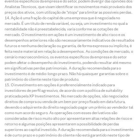
eventos específicos da empresa e do setor, podem divergir das opiniões dos
Analistas Técnicos, que visam identificar os movimentos mais prováveis dos
preços dos ativos, com utilização de “stops” para limitar as possíveis perdas.
Ação é uma fração do capital de uma empresa que é negociada no
mercado. É um título de renda variável, ou seja, um investimento no qual a
rentabilidade não é preestabelecida, varia conforme as cotações de
mercado. O investimento em ações é um investimento de alto risco e os
desempenhos anteriores não são necessariamente indicativos de resultados
futuros e nenhuma declaração ou garantia, de forma expressa ou implícita, é
feita neste material em relação a desempenhos. As condições de mercado, o
cenário macroeconômico, os eventos específicos da empresa e do setor
podem afetar o desempenho do investimento, podendo resultar até mesmo
em significativas perdas patrimoniais. A duração recomendada para o
investimento é de médio-longo prazo. Não há quaisquer garantias sobre o
patrimônio do cliente neste tipo de produto.
O investimento em opções é preferencialmente indicado para
investidores de perfil agressivo, de acordo com a política de suitability
praticada pela XP Investimentos. No mercado de opções, são negociados
direitos de compra ou venda de um bem por preço fixado em data futura,
devendo o adquirente do direito negociado pagar um prêmio ao vendedor tal
como num acordo seguro. As operações com esses derivativos são
consideradas de risco muito alto por apresentarem altas relações de risco e
retorno e algumas posições apresentarem a possibilidade de perdas
superiores ao capital investido. A duração recomendada para o investimento
é de curto prazo e o patrimônio do cliente não está garantido neste tipo de