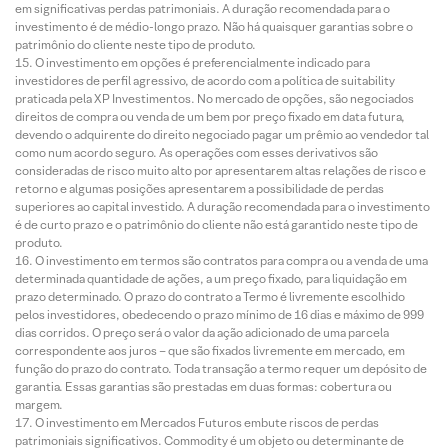
em significativas perdas patrimoniais. A duração recomendada para o
investimento é de médio-longo prazo. Não há quaisquer garantias sobre o
patrimônio do cliente neste tipo de produto.
O investimento em opções é preferencialmente indicado para
investidores de perfil agressivo, de acordo com a política de suitability
praticada pela XP Investimentos. No mercado de opções, são negociados
direitos de compra ou venda de um bem por preço fixado em data futura,
devendo o adquirente do direito negociado pagar um prêmio ao vendedor tal
como num acordo seguro. As operações com esses derivativos são
consideradas de risco muito alto por apresentarem altas relações de risco e
retorno e algumas posições apresentarem a possibilidade de perdas
superiores ao capital investido. A duração recomendada para o investimento
é de curto prazo e o patrimônio do cliente não está garantido neste tipo de
produto.
O investimento em termos são contratos para compra ou a venda de uma
determinada quantidade de ações, a um preço fixado, para liquidação em
prazo determinado. O prazo do contrato a Termo é livremente escolhido
pelos investidores, obedecendo o prazo mínimo de 16 dias e máximo de 999
dias corridos. O preço será o valor da ação adicionado de uma parcela
correspondente aos juros – que são fixados livremente em mercado, em
função do prazo do contrato. Toda transação a termo requer um depósito de
garantia. Essas garantias são prestadas em duas formas: cobertura ou
margem.
O investimento em Mercados Futuros embute riscos de perdas
patrimoniais significativos. Commodity é um objeto ou determinante de