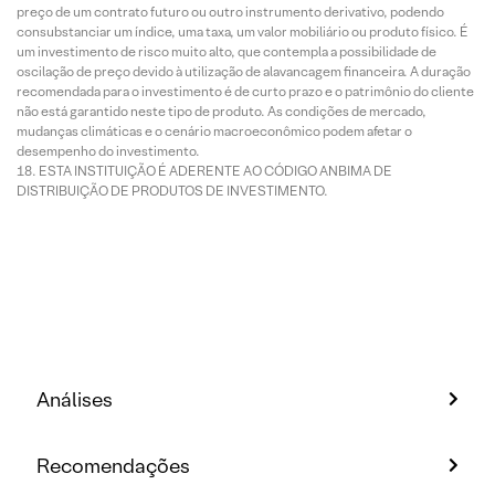
preço de um contrato futuro ou outro instrumento derivativo, podendo
consubstanciar um índice, uma taxa, um valor mobiliário ou produto físico. É
um investimento de risco muito alto, que contempla a possibilidade de
oscilação de preço devido à utilização de alavancagem financeira. A duração
recomendada para o investimento é de curto prazo e o patrimônio do cliente
não está garantido neste tipo de produto. As condições de mercado,
mudanças climáticas e o cenário macroeconômico podem afetar o
desempenho do investimento.
ESTA INSTITUIÇÃO É ADERENTE AO CÓDIGO ANBIMA DE
DISTRIBUIÇÃO DE PRODUTOS DE INVESTIMENTO.
Análises
Recomendações