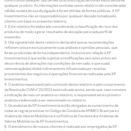
constituindo qualquer tipo de oferta ou solicitação de compra e/ou venda de
qualquer produto. As informações contidas neste relatório são consideradas
válidas na data de sua divulgação e foram obtidas de fontes públicas. A XP
Investimentos não se responsabiliza por qualquer decisão tomada pelo
cliente com base no presente relatório.
Este relatório foi elaborado considerando a classificação de risco dos
produtos de modo a gerar resultados de alocação para cada perfil de
investidor.
O(s) signatário(s) deste relatório declara(m) que as recomendações
refletem única e exclusivamente suas análises e opiniões pessoais, que
foram produzidas de forma independente, inclusive em relação à XP
Investimentos e que estão sujeitas a modificações sem aviso prévio em
decorrência de alterações nas condições de mercado, e que sua(s)
remuneração(es) é(são) indiretamente influenciada por receitas
provenientes dos negócios e operações financeiras realizadas pela XP
Investimentos.
O analista responsável pelo conteúdo deste relatório e pelo cumprimento
da Resolução CVM nº 20/2021 está indicado acima, sendo que, caso constem
a indicação de mais um analista no relatório, o responsável será o primeiro
analista credenciado a ser mencionado no relatório.
Os analistas da XP Investimentos estão obrigados ao cumprimento de
todas as regras previstas no Código de Conduta da APIMEC Brasil para o
Analista de Valores Mobiliários e na Política de Conduta dos Analistas de
Valores Mobiliários da XP Investimentos.
O atendimento de nossos clientes é realizado por empregados da XP