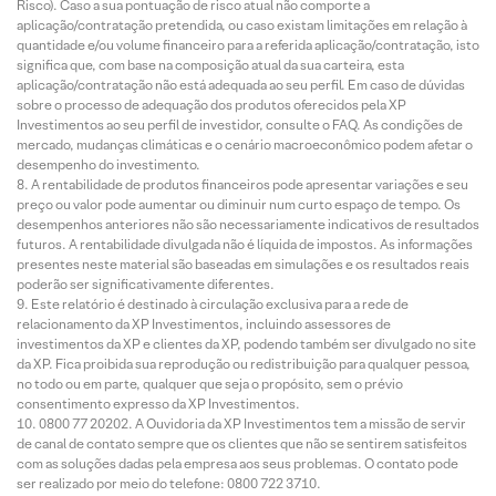
Risco). Caso a sua pontuação de risco atual não comporte a
aplicação/contratação pretendida, ou caso existam limitações em relação à
quantidade e/ou volume financeiro para a referida aplicação/contratação, isto
significa que, com base na composição atual da sua carteira, esta
aplicação/contratação não está adequada ao seu perfil. Em caso de dúvidas
sobre o processo de adequação dos produtos oferecidos pela XP
Investimentos ao seu perfil de investidor, consulte o FAQ. As condições de
mercado, mudanças climáticas e o cenário macroeconômico podem afetar o
desempenho do investimento.
A rentabilidade de produtos financeiros pode apresentar variações e seu
preço ou valor pode aumentar ou diminuir num curto espaço de tempo. Os
desempenhos anteriores não são necessariamente indicativos de resultados
futuros. A rentabilidade divulgada não é líquida de impostos. As informações
presentes neste material são baseadas em simulações e os resultados reais
poderão ser significativamente diferentes.
Este relatório é destinado à circulação exclusiva para a rede de
relacionamento da XP Investimentos, incluindo assessores de
investimentos da XP e clientes da XP, podendo também ser divulgado no site
da XP. Fica proibida sua reprodução ou redistribuição para qualquer pessoa,
no todo ou em parte, qualquer que seja o propósito, sem o prévio
consentimento expresso da XP Investimentos.
0800 77 20202. A Ouvidoria da XP Investimentos tem a missão de servir
de canal de contato sempre que os clientes que não se sentirem satisfeitos
com as soluções dadas pela empresa aos seus problemas. O contato pode
ser realizado por meio do telefone: 0800 722 3710.