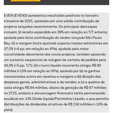
EVEN (EVEN3) apresentou resultados positivos no terceiro
trimestre de 2025, apoiados por uma sólida contribuição de
projetos lançados recentemente. Os principais destaques
incluem: (i) receita expandida em 39% em relação ao T/T anterior,
apoiada pela forte contribuição do recém-lançado São Paulo
Bay; (ii) a margem bruta ajustada superou nossas estimativas em
37,0% (+4 p.p. em relação ao XPe), ajudada pela maior
lucratividade decorrente dos novos projetos, também apoiando
um aumento sequencial da margem da carteira de pedidos para
34,9% (+5 p.p. T/T); (iii) o lucro líquido recorrente atingiu R$ 90
milhões (+10% em relação ao XPe), apoiado por (a) os ganhos
mencionados acima em receitas e margens e (b) diluição das
despesas gerais, administrativas e de vendas; e (v) a queima de
caixa atingiu R$ 94 milhões, abaixo da geração de R$ 67 milhões
no 2T25, embora a alavancagem financeira tenha permanecido
saudável em 13% Dívida líquida/Patrimônio Líquido, o que permitiu
distribuições de dividendos atrativos de R$ 150 milhões (~10% de
yield).