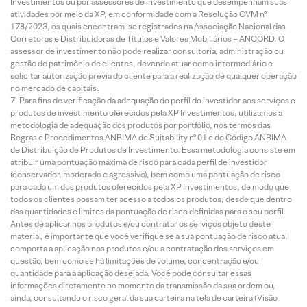
Investimentos ou por assessores de investimento que desempenham suas
atividades por meio da XP, em conformidade com a Resolução CVM nº
178/2023, os quais encontram-se registrados na Associação Nacional das
Corretoras e Distribuidoras de Títulos e Valores Mobiliários – ANCORD. O
assessor de investimento não pode realizar consultoria, administração ou
gestão de patrimônio de clientes, devendo atuar como intermediário e
solicitar autorização prévia do cliente para a realização de qualquer operação
no mercado de capitais.
Para fins de verificação da adequação do perfil do investidor aos serviços e
produtos de investimento oferecidos pela XP Investimentos, utilizamos a
metodologia de adequação dos produtos por portfólio, nos termos das
Regras e Procedimentos ANBIMA de Suitability nº 01 e do Código ANBIMA
de Distribuição de Produtos de Investimento. Essa metodologia consiste em
atribuir uma pontuação máxima de risco para cada perfil de investidor
(conservador, moderado e agressivo), bem como uma pontuação de risco
para cada um dos produtos oferecidos pela XP Investimentos, de modo que
todos os clientes possam ter acesso a todos os produtos, desde que dentro
das quantidades e limites da pontuação de risco definidas para o seu perfil.
Antes de aplicar nos produtos e/ou contratar os serviços objeto deste
material, é importante que você verifique se a sua pontuação de risco atual
comporta a aplicação nos produtos e/ou a contratação dos serviços em
questão, bem como se há limitações de volume, concentração e/ou
quantidade para a aplicação desejada. Você pode consultar essas
informações diretamente no momento da transmissão da sua ordem ou,
ainda, consultando o risco geral da sua carteira na tela de carteira (Visão