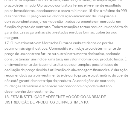
prazo determinado. O prazo do contrato a Termo é livremente escolhido
pelos investidores, obedecendo o prazo mínimo de 16 dias e máximo de 999
dias corridos. O preço será o valor da ação adicionado de uma parcela
correspondente aos juros – que são fixados livremente em mercado, em
função do prazo do contrato. Toda transação a termo requer um depósito de
garantia. Essas garantias são prestadas em duas formas: cobertura ou
margem.
O investimento em Mercados Futuros embute riscos de perdas
patrimoniais significativos. Commodity é um objeto ou determinante de
preço de um contrato futuro ou outro instrumento derivativo, podendo
consubstanciar um índice, uma taxa, um valor mobiliário ou produto físico. É
um investimento de risco muito alto, que contempla a possibilidade de
oscilação de preço devido à utilização de alavancagem financeira. A duração
recomendada para o investimento é de curto prazo e o patrimônio do cliente
não está garantido neste tipo de produto. As condições de mercado,
mudanças climáticas e o cenário macroeconômico podem afetar o
desempenho do investimento.
ESTA INSTITUIÇÃO É ADERENTE AO CÓDIGO ANBIMA DE
DISTRIBUIÇÃO DE PRODUTOS DE INVESTIMENTO.