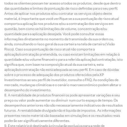
todos os clientes possam ter acesso a todos os produtos, desde que dentro
das quantidades e limites da pontuação de risco definidas para o seu perfil.
Antes de aplicar nos produtos e/ou contratar os serviços objeto deste
material, é importante que você verifique se a sua pontuação de risco atual
comporta a aplicação nos produtos e/ou a contratação dos serviços em
questão, bem como se há limitações de volume, concentração e/ou
quantidade para a aplicação desejada. Você pode consultar essas
informações diretamente no momento da transmissão da sua ordem ou,
ainda, consultando o risco geral da sua carteira na tela de carteira (Visão
Risco). Caso a sua pontuação de risco atual não comporte a
aplicação/contratação pretendida, ou caso existam limitações em relação à
quantidade e/ou volume financeiro para a referida aplicação/contratação, isto
significa que, com base na composição atual da sua carteira, esta
aplicação/contratação não está adequada ao seu perfil. Em caso de dúvidas
sobre o processo de adequação dos produtos oferecidos pela XP
Investimentos ao seu perfil de investidor, consulte o FAQ. As condições de
mercado, mudanças climáticas e o cenário macroeconômico podem afetar o
desempenho do investimento.
A rentabilidade de produtos financeiros pode apresentar variações e seu
preço ou valor pode aumentar ou diminuir num curto espaço de tempo. Os
desempenhos anteriores não são necessariamente indicativos de resultados
futuros. A rentabilidade divulgada não é líquida de impostos. As informações
presentes neste material são baseadas em simulações e os resultados reais
poderão ser significativamente diferentes.
Este relatório é destinado à circulação exclusiva para a rede de