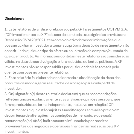
Disclaimer:
Este relatório de análise foi elaborado pela XP Investimentos CCTVM S.A.
(“XP Investimentos ou XP”) de acordo com todas as exigências previstas na
Resolução CVM 20/2021, tem como objetivo fornecer informações que
possam auxiliar o investidor a tomar sua própria decisão de investimento, não
constituindo qualquer tipo de oferta ou solicitação de compra e/ou venda de
qualquer produto. As informações contidas neste relatório são consideradas
válidas na data de sua divulgação e foram obtidas de fontes públicas. A XP
Investimentos não se responsabiliza por qualquer decisão tomada pelo
cliente com base no presente relatório.
Este relatório foi elaborado considerando a classificação de risco dos
produtos de modo a gerar resultados de alocação para cada perfil de
investidor.
O(s) signatário(s) deste relatório declara(m) que as recomendações
refletem única e exclusivamente suas análises e opiniões pessoais, que
foram produzidas de forma independente, inclusive em relação à XP
Investimentos e que estão sujeitas a modificações sem aviso prévio em
decorrência de alterações nas condições de mercado, e que sua(s)
remuneração(es) é(são) indiretamente influenciada por receitas
provenientes dos negócios e operações financeiras realizadas pela XP
Investimentos.