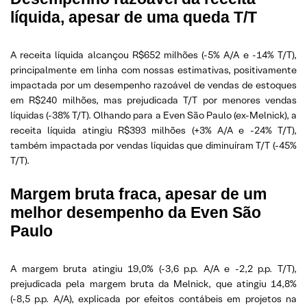
líquida, apesar de uma queda T/T
A receita líquida alcançou R$652 milhões (-5% A/A e -14% T/T),
principalmente em linha com nossas estimativas, positivamente
impactada por um desempenho razoável de vendas de estoques
em R$240 milhões, mas prejudicada T/T por menores vendas
líquidas (-38% T/T). Olhando para a Even São Paulo (ex-Melnick), a
receita líquida atingiu R$393 milhões (+3% A/A e -24% T/T),
também impactada por vendas líquidas que diminuíram T/T (-45%
T/T).
Margem bruta fraca, apesar de um
melhor desempenho da Even São
Paulo
A margem bruta atingiu 19,0% (-3,6 p.p. A/A e -2,2 p.p. T/T),
prejudicada pela margem bruta da Melnick, que atingiu 14,8%
(-8,5 p.p. A/A), explicada por efeitos contábeis em projetos na