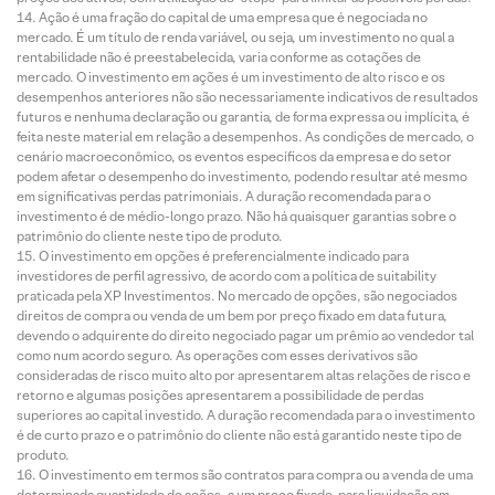
Ação é uma fração do capital de uma empresa que é negociada no
mercado. É um título de renda variável, ou seja, um investimento no qual a
rentabilidade não é preestabelecida, varia conforme as cotações de
mercado. O investimento em ações é um investimento de alto risco e os
desempenhos anteriores não são necessariamente indicativos de resultados
futuros e nenhuma declaração ou garantia, de forma expressa ou implícita, é
feita neste material em relação a desempenhos. As condições de mercado, o
cenário macroeconômico, os eventos específicos da empresa e do setor
podem afetar o desempenho do investimento, podendo resultar até mesmo
em significativas perdas patrimoniais. A duração recomendada para o
investimento é de médio-longo prazo. Não há quaisquer garantias sobre o
patrimônio do cliente neste tipo de produto.
O investimento em opções é preferencialmente indicado para
investidores de perfil agressivo, de acordo com a política de suitability
praticada pela XP Investimentos. No mercado de opções, são negociados
direitos de compra ou venda de um bem por preço fixado em data futura,
devendo o adquirente do direito negociado pagar um prêmio ao vendedor tal
como num acordo seguro. As operações com esses derivativos são
consideradas de risco muito alto por apresentarem altas relações de risco e
retorno e algumas posições apresentarem a possibilidade de perdas
superiores ao capital investido. A duração recomendada para o investimento
é de curto prazo e o patrimônio do cliente não está garantido neste tipo de
produto.
O investimento em termos são contratos para compra ou a venda de uma
determinada quantidade de ações, a um preço fixado, para liquidação em