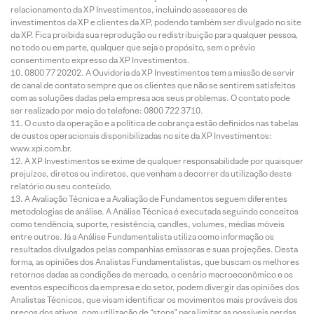
relacionamento da XP Investimentos, incluindo assessores de
investimentos da XP e clientes da XP, podendo também ser divulgado no site
da XP. Fica proibida sua reprodução ou redistribuição para qualquer pessoa,
no todo ou em parte, qualquer que seja o propósito, sem o prévio
consentimento expresso da XP Investimentos.
0800 77 20202. A Ouvidoria da XP Investimentos tem a missão de servir
de canal de contato sempre que os clientes que não se sentirem satisfeitos
com as soluções dadas pela empresa aos seus problemas. O contato pode
ser realizado por meio do telefone: 0800 722 3710.
O custo da operação e a política de cobrança estão definidos nas tabelas
de custos operacionais disponibilizadas no site da XP Investimentos:
www.xpi.com.br.
A XP Investimentos se exime de qualquer responsabilidade por quaisquer
prejuízos, diretos ou indiretos, que venham a decorrer da utilização deste
relatório ou seu conteúdo.
A Avaliação Técnica e a Avaliação de Fundamentos seguem diferentes
metodologias de análise. A Análise Técnica é executada seguindo conceitos
como tendência, suporte, resistência, candles, volumes, médias móveis
entre outros. Já a Análise Fundamentalista utiliza como informação os
resultados divulgados pelas companhias emissoras e suas projeções. Desta
forma, as opiniões dos Analistas Fundamentalistas, que buscam os melhores
retornos dadas as condições de mercado, o cenário macroeconômico e os
eventos específicos da empresa e do setor, podem divergir das opiniões dos
Analistas Técnicos, que visam identificar os movimentos mais prováveis dos
preços dos ativos, com utilização de “stops” para limitar as possíveis perdas.