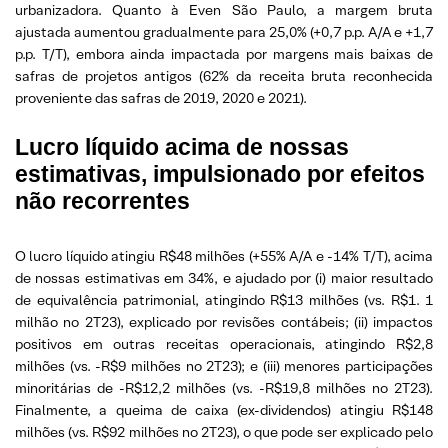
urbanizadora. Quanto à Even São Paulo, a margem bruta
ajustada aumentou gradualmente para 25,0% (+0,7 p.p. A/A e +1,7
p.p. T/T), embora ainda impactada por margens mais baixas de
safras de projetos antigos (62% da receita bruta reconhecida
proveniente das safras de 2019, 2020 e 2021).
Lucro líquido acima de nossas
estimativas, impulsionado por efeitos
não recorrentes
O lucro líquido atingiu R$48 milhões (+55% A/A e -14% T/T), acima
de nossas estimativas em 34%, e ajudado por (i) maior resultado
de equivalência patrimonial, atingindo R$13 milhões (vs. R$1. 1
milhão no 2T23), explicado por revisões contábeis; (ii) impactos
positivos em outras receitas operacionais, atingindo R$2,8
milhões (vs. -R$9 milhões no 2T23); e (iii) menores participações
minoritárias de -R$12,2 milhões (vs. -R$19,8 milhões no 2T23).
Finalmente, a queima de caixa (ex-dividendos) atingiu R$148
milhões (vs. R$92 milhões no 2T23), o que pode ser explicado pelo