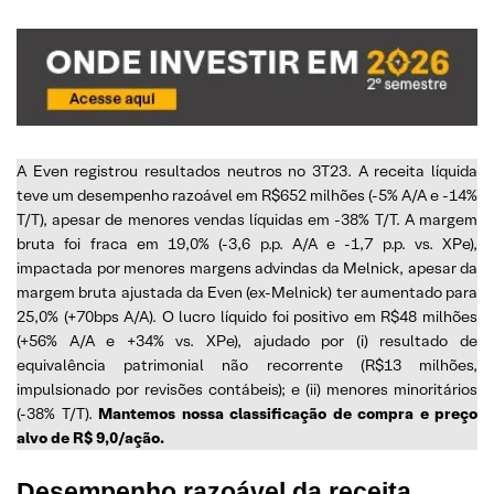
A Even registrou resultados neutros no 3T23. A receita líquida
teve um desempenho razoável em R$652 milhões (-5% A/A e -14%
T/T), apesar de menores vendas líquidas em -38% T/T. A margem
bruta foi fraca em 19,0% (-3,6 p.p. A/A e -1,7 p.p. vs. XPe),
impactada por menores margens advindas da Melnick, apesar da
margem bruta ajustada da Even (ex-Melnick) ter aumentado para
25,0% (+70bps A/A). O lucro líquido foi positivo em R$48 milhões
(+56% A/A e +34% vs. XPe), ajudado por (i) resultado de
equivalência patrimonial não recorrente (R$13 milhões,
impulsionado por revisões contábeis); e (ii) menores minoritários
(-38% T/T).
Mantemos nossa classificação de compra e preço
alvo de R$ 9,0/ação.
Desempenho razoável da receita