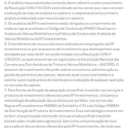
O analista responsável pelo conteúdo deste relatório e pelo cumprimento
da Resolução CVM nº 20/2021 está indicado acima, sendo que, caso constem
a indicação de mais um analista no relatório, o responsável será o primeiro
analista credenciado a ser mencionado no relatório.
Os analistas da XP Investimentos estão obrigados ao cumprimento de
todas as regras previstas no Código de Conduta da APIMEC Brasil para o
Analista de Valores Mobiliários e na Política de Conduta dos Analistas de
Valores Mobiliários da XP Investimentos.
O atendimento de nossos clientes é realizado por empregados da XP
Investimentos ou por assessores de investimento que desempenham suas
atividades por meio da XP, em conformidade com a Resolução CVM nº
178/2023, os quais encontram-se registrados na Associação Nacional das
Corretoras e Distribuidoras de Títulos e Valores Mobiliários – ANCORD. O
assessor de investimento não pode realizar consultoria, administração ou
gestão de patrimônio de clientes, devendo atuar como intermediário e
solicitar autorização prévia do cliente para a realização de qualquer operação
no mercado de capitais.
Para fins de verificação da adequação do perfil do investidor aos serviços e
produtos de investimento oferecidos pela XP Investimentos, utilizamos a
metodologia de adequação dos produtos por portfólio, nos termos das
Regras e Procedimentos ANBIMA de Suitability nº 01 e do Código ANBIMA
de Distribuição de Produtos de Investimento. Essa metodologia consiste em
atribuir uma pontuação máxima de risco para cada perfil de investidor
(conservador, moderado e agressivo), bem como uma pontuação de risco
para cada um dos produtos oferecidos pela XP Investimentos, de modo que