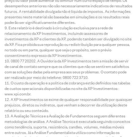
preço ou valor pode aumentar ou diminuir num curto espaço de tempo. Os
desempenhos anteriores não são necessariamente indicativos de resultados
futuros. A rentabilidade divulgada não é líquida de impostos. As informações
presentes neste material são baseadas em simulações e os resultados reais
poderão ser significativamente diferentes.
Este relatório é destinado à circulação exclusiva para a rede de
relacionamento da XP Investimentos, incluindo assessores de
investimentos da XP e clientes da XP, podendo também ser divulgado no site
da XP. Fica proibida sua reprodução ou redistribuição para qualquer pessoa,
no todo ou em parte, qualquer que seja o propósito, sem o prévio
consentimento expresso da XP Investimentos.
0800 77 20202. A Ouvidoria da XP Investimentos tem a missão de servir
de canal de contato sempre que os clientes que não se sentirem satisfeitos
com as soluções dadas pela empresa aos seus problemas. O contato pode
ser realizado por meio do telefone: 0800 722 3710.
O custo da operação e a política de cobrança estão definidos nas tabelas
de custos operacionais disponibilizadas no site da XP Investimentos:
www.xpi.com.br.
A XP Investimentos se exime de qualquer responsabilidade por quaisquer
prejuízos, diretos ou indiretos, que venham a decorrer da utilização deste
relatório ou seu conteúdo.
A Avaliação Técnica e a Avaliação de Fundamentos seguem diferentes
metodologias de análise. A Análise Técnica é executada seguindo conceitos
como tendência, suporte, resistência, candles, volumes, médias móveis
entre outros. Já a Análise Fundamentalista utiliza como informação os