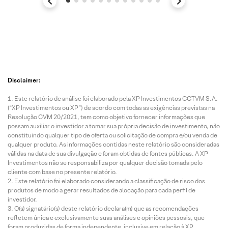
Disclaimer:
Este relatório de análise foi elaborado pela XP Investimentos CCTVM S.A.
(“XP Investimentos ou XP”) de acordo com todas as exigências previstas na
Resolução CVM 20/2021, tem como objetivo fornecer informações que
possam auxiliar o investidor a tomar sua própria decisão de investimento, não
constituindo qualquer tipo de oferta ou solicitação de compra e/ou venda de
qualquer produto. As informações contidas neste relatório são consideradas
válidas na data de sua divulgação e foram obtidas de fontes públicas. A XP
Investimentos não se responsabiliza por qualquer decisão tomada pelo
cliente com base no presente relatório.
Este relatório foi elaborado considerando a classificação de risco dos
produtos de modo a gerar resultados de alocação para cada perfil de
investidor.
O(s) signatário(s) deste relatório declara(m) que as recomendações
refletem única e exclusivamente suas análises e opiniões pessoais, que
foram produzidas de forma independente, inclusive em relação à XP