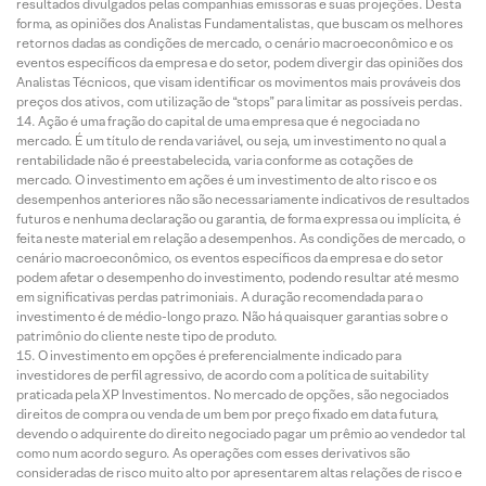
resultados divulgados pelas companhias emissoras e suas projeções. Desta
forma, as opiniões dos Analistas Fundamentalistas, que buscam os melhores
retornos dadas as condições de mercado, o cenário macroeconômico e os
eventos específicos da empresa e do setor, podem divergir das opiniões dos
Analistas Técnicos, que visam identificar os movimentos mais prováveis dos
preços dos ativos, com utilização de “stops” para limitar as possíveis perdas.
Ação é uma fração do capital de uma empresa que é negociada no
mercado. É um título de renda variável, ou seja, um investimento no qual a
rentabilidade não é preestabelecida, varia conforme as cotações de
mercado. O investimento em ações é um investimento de alto risco e os
desempenhos anteriores não são necessariamente indicativos de resultados
futuros e nenhuma declaração ou garantia, de forma expressa ou implícita, é
feita neste material em relação a desempenhos. As condições de mercado, o
cenário macroeconômico, os eventos específicos da empresa e do setor
podem afetar o desempenho do investimento, podendo resultar até mesmo
em significativas perdas patrimoniais. A duração recomendada para o
investimento é de médio-longo prazo. Não há quaisquer garantias sobre o
patrimônio do cliente neste tipo de produto.
O investimento em opções é preferencialmente indicado para
investidores de perfil agressivo, de acordo com a política de suitability
praticada pela XP Investimentos. No mercado de opções, são negociados
direitos de compra ou venda de um bem por preço fixado em data futura,
devendo o adquirente do direito negociado pagar um prêmio ao vendedor tal
como num acordo seguro. As operações com esses derivativos são
consideradas de risco muito alto por apresentarem altas relações de risco e