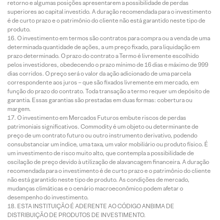
retorno e algumas posições apresentarem a possibilidade de perdas
superiores ao capital investido. A duração recomendada para o investimento
é de curto prazo e o patrimônio do cliente não está garantido neste tipo de
produto.
O investimento em termos são contratos para compra ou a venda de uma
determinada quantidade de ações, a um preço fixado, para liquidação em
prazo determinado. O prazo do contrato a Termo é livremente escolhido
pelos investidores, obedecendo o prazo mínimo de 16 dias e máximo de 999
dias corridos. O preço será o valor da ação adicionado de uma parcela
correspondente aos juros – que são fixados livremente em mercado, em
função do prazo do contrato. Toda transação a termo requer um depósito de
garantia. Essas garantias são prestadas em duas formas: cobertura ou
margem.
O investimento em Mercados Futuros embute riscos de perdas
patrimoniais significativos. Commodity é um objeto ou determinante de
preço de um contrato futuro ou outro instrumento derivativo, podendo
consubstanciar um índice, uma taxa, um valor mobiliário ou produto físico. É
um investimento de risco muito alto, que contempla a possibilidade de
oscilação de preço devido à utilização de alavancagem financeira. A duração
recomendada para o investimento é de curto prazo e o patrimônio do cliente
não está garantido neste tipo de produto. As condições de mercado,
mudanças climáticas e o cenário macroeconômico podem afetar o
desempenho do investimento.
ESTA INSTITUIÇÃO É ADERENTE AO CÓDIGO ANBIMA DE
DISTRIBUIÇÃO DE PRODUTOS DE INVESTIMENTO.