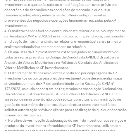
Investimentos e que estão sujeitas a modificações sem aviso prévio em
decorrência de alterações nas condições de mercado, e que sua(s)
remuneração(es) é(são) indiretamente influenciada por receitas
provenientes dos negócios e operações financeiras realizadas pela XP
Investimentos.
O analista responsável pelo conteúdo deste relatório e pelo cumprimento
da Resolução CVM nº 20/2021 está indicado acima, sendo que, caso constem
a indicação de mais um analista no relatório, o responsável será o primeiro
analista credenciado a ser mencionado no relatório.
Os analistas da XP Investimentos estão obrigados ao cumprimento de
todas as regras previstas no Código de Conduta da APIMEC Brasil para o
Analista de Valores Mobiliários e na Política de Conduta dos Analistas de
Valores Mobiliários da XP Investimentos.
O atendimento de nossos clientes é realizado por empregados da XP
Investimentos ou por assessores de investimento que desempenham suas
atividades por meio da XP, em conformidade com a Resolução CVM nº
178/2023, os quais encontram-se registrados na Associação Nacional das
Corretoras e Distribuidoras de Títulos e Valores Mobiliários – ANCORD. O
assessor de investimento não pode realizar consultoria, administração ou
gestão de patrimônio de clientes, devendo atuar como intermediário e
solicitar autorização prévia do cliente para a realização de qualquer operação
no mercado de capitais.
Para fins de verificação da adequação do perfil do investidor aos serviços e
produtos de investimento oferecidos pela XP Investimentos, utilizamos a
metodologia de adequação dos produtos por portfólio, nos termos das