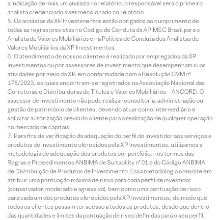
a indicação de mais um analista no relatório, o responsável será o primeiro
analista credenciado a ser mencionado no relatório.
Os analistas da XP Investimentos estão obrigados ao cumprimento de
todas as regras previstas no Código de Conduta da APIMEC Brasil para o
Analista de Valores Mobiliários e na Política de Conduta dos Analistas de
Valores Mobiliários da XP Investimentos.
O atendimento de nossos clientes é realizado por empregados da XP
Investimentos ou por assessores de investimento que desempenham suas
atividades por meio da XP, em conformidade com a Resolução CVM nº
178/2023, os quais encontram-se registrados na Associação Nacional das
Corretoras e Distribuidoras de Títulos e Valores Mobiliários – ANCORD. O
assessor de investimento não pode realizar consultoria, administração ou
gestão de patrimônio de clientes, devendo atuar como intermediário e
solicitar autorização prévia do cliente para a realização de qualquer operação
no mercado de capitais.
Para fins de verificação da adequação do perfil do investidor aos serviços e
produtos de investimento oferecidos pela XP Investimentos, utilizamos a
metodologia de adequação dos produtos por portfólio, nos termos das
Regras e Procedimentos ANBIMA de Suitability nº 01 e do Código ANBIMA
de Distribuição de Produtos de Investimento. Essa metodologia consiste em
atribuir uma pontuação máxima de risco para cada perfil de investidor
(conservador, moderado e agressivo), bem como uma pontuação de risco
para cada um dos produtos oferecidos pela XP Investimentos, de modo que
todos os clientes possam ter acesso a todos os produtos, desde que dentro
das quantidades e limites da pontuação de risco definidas para o seu perfil.