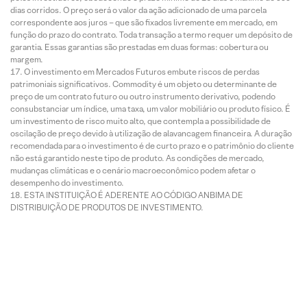
dias corridos. O preço será o valor da ação adicionado de uma parcela
correspondente aos juros – que são fixados livremente em mercado, em
função do prazo do contrato. Toda transação a termo requer um depósito de
garantia. Essas garantias são prestadas em duas formas: cobertura ou
margem.
O investimento em Mercados Futuros embute riscos de perdas
patrimoniais significativos. Commodity é um objeto ou determinante de
preço de um contrato futuro ou outro instrumento derivativo, podendo
consubstanciar um índice, uma taxa, um valor mobiliário ou produto físico. É
um investimento de risco muito alto, que contempla a possibilidade de
oscilação de preço devido à utilização de alavancagem financeira. A duração
recomendada para o investimento é de curto prazo e o patrimônio do cliente
não está garantido neste tipo de produto. As condições de mercado,
mudanças climáticas e o cenário macroeconômico podem afetar o
desempenho do investimento.
ESTA INSTITUIÇÃO É ADERENTE AO CÓDIGO ANBIMA DE
DISTRIBUIÇÃO DE PRODUTOS DE INVESTIMENTO.