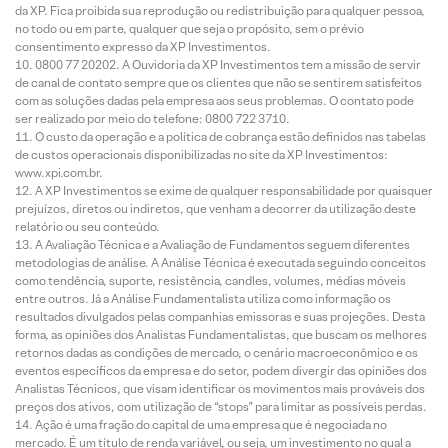
da XP. Fica proibida sua reprodução ou redistribuição para qualquer pessoa,
no todo ou em parte, qualquer que seja o propósito, sem o prévio
consentimento expresso da XP Investimentos.
0800 77 20202. A Ouvidoria da XP Investimentos tem a missão de servir
de canal de contato sempre que os clientes que não se sentirem satisfeitos
com as soluções dadas pela empresa aos seus problemas. O contato pode
ser realizado por meio do telefone: 0800 722 3710.
O custo da operação e a política de cobrança estão definidos nas tabelas
de custos operacionais disponibilizadas no site da XP Investimentos:
www.xpi.com.br.
A XP Investimentos se exime de qualquer responsabilidade por quaisquer
prejuízos, diretos ou indiretos, que venham a decorrer da utilização deste
relatório ou seu conteúdo.
A Avaliação Técnica e a Avaliação de Fundamentos seguem diferentes
metodologias de análise. A Análise Técnica é executada seguindo conceitos
como tendência, suporte, resistência, candles, volumes, médias móveis
entre outros. Já a Análise Fundamentalista utiliza como informação os
resultados divulgados pelas companhias emissoras e suas projeções. Desta
forma, as opiniões dos Analistas Fundamentalistas, que buscam os melhores
retornos dadas as condições de mercado, o cenário macroeconômico e os
eventos específicos da empresa e do setor, podem divergir das opiniões dos
Analistas Técnicos, que visam identificar os movimentos mais prováveis dos
preços dos ativos, com utilização de “stops” para limitar as possíveis perdas.
Ação é uma fração do capital de uma empresa que é negociada no
mercado. É um título de renda variável, ou seja, um investimento no qual a