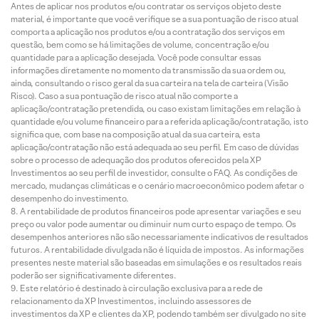
Antes de aplicar nos produtos e/ou contratar os serviços objeto deste
material, é importante que você verifique se a sua pontuação de risco atual
comporta a aplicação nos produtos e/ou a contratação dos serviços em
questão, bem como se há limitações de volume, concentração e/ou
quantidade para a aplicação desejada. Você pode consultar essas
informações diretamente no momento da transmissão da sua ordem ou,
ainda, consultando o risco geral da sua carteira na tela de carteira (Visão
Risco). Caso a sua pontuação de risco atual não comporte a
aplicação/contratação pretendida, ou caso existam limitações em relação à
quantidade e/ou volume financeiro para a referida aplicação/contratação, isto
significa que, com base na composição atual da sua carteira, esta
aplicação/contratação não está adequada ao seu perfil. Em caso de dúvidas
sobre o processo de adequação dos produtos oferecidos pela XP
Investimentos ao seu perfil de investidor, consulte o FAQ. As condições de
mercado, mudanças climáticas e o cenário macroeconômico podem afetar o
desempenho do investimento.
A rentabilidade de produtos financeiros pode apresentar variações e seu
preço ou valor pode aumentar ou diminuir num curto espaço de tempo. Os
desempenhos anteriores não são necessariamente indicativos de resultados
futuros. A rentabilidade divulgada não é líquida de impostos. As informações
presentes neste material são baseadas em simulações e os resultados reais
poderão ser significativamente diferentes.
Este relatório é destinado à circulação exclusiva para a rede de
relacionamento da XP Investimentos, incluindo assessores de
investimentos da XP e clientes da XP, podendo também ser divulgado no site