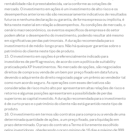
rentabilidade não é preestabelecida, varia conforme as cotações de
mercado. O investimento em ações é um investimento de alto risco e os
desempenhos anteriores não são necessariamente indicativos de resultados
futuros e nenhuma declaração ou garantia, de forma expressa ou implícita, é
feita neste material em relação a desempenhos. As condições de mercado, o
cenário macroeconômico, os eventos específicos da empresa e do setor
podem afetar o desempenho do investimento, podendo resultar até mesmo
em significativas perdas patrimoniais. A duração recomendada para o
investimento é de médio-longo prazo. Não há quaisquer garantias sobre o
patrimônio do cliente neste tipo de produto.
O investimento em opções é preferencialmente indicado para
investidores de perfil agressivo, de acordo com a política de suitability
praticada pela XP Investimentos. No mercado de opções, são negociados
direitos de compra ou venda de um bem por preço fixado em data futura,
devendo o adquirente do direito negociado pagar um prêmio ao vendedor tal
como num acordo seguro. As operações com esses derivativos são
consideradas de risco muito alto por apresentarem altas relações de risco e
retorno e algumas posições apresentarem a possibilidade de perdas
superiores ao capital investido. A duração recomendada para o investimento
é de curto prazo e o patrimônio do cliente não está garantido neste tipo de
produto.
O investimento em termos são contratos para compra ou a venda de uma
determinada quantidade de ações, a um preço fixado, para liquidação em
prazo determinado. O prazo do contrato a Termo é livremente escolhido
pelos investidores, obedecendo o prazo mínimo de 16 dias e máximo de 999