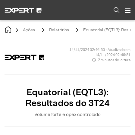
Ações
Relatórios
Equatorial (EQTL3): Resul
14/11/2024 02:46:50 • Atualizado em
14/11/2024 02:46:51
2 minutos de leitura
Equatorial (EQTL3):
Resultados do 3T24
Volume forte e opex controlado