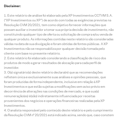
Disclaimer:
Este relatório de análise foi elaborado pela XP Investimentos CCTVM S.A.
(“XP Investimentos ou XP”) de acordo com todas as exigências previstas na
Resolução CVM 20/2021, tem como objetivo fornecer informações que
possam auxiliar o investidor a tomar sua própria decisão de investimento, não
constituindo qualquer tipo de oferta ou solicitação de compra e/ou venda de
qualquer produto. As informações contidas neste relatório são consideradas
válidas na data de sua divulgação e foram obtidas de fontes públicas. A XP
Investimentos não se responsabiliza por qualquer decisão tomada pelo
cliente com base no presente relatório.
Este relatório foi elaborado considerando a classificação de risco dos
produtos de modo a gerar resultados de alocação para cada perfil de
investidor.
O(s) signatário(s) deste relatório declara(m) que as recomendações
refletem única e exclusivamente suas análises e opiniões pessoais, que
foram produzidas de forma independente, inclusive em relação à XP
Investimentos e que estão sujeitas a modificações sem aviso prévio em
decorrência de alterações nas condições de mercado, e que sua(s)
remuneração(es) é(são) indiretamente influenciada por receitas
provenientes dos negócios e operações financeiras realizadas pela XP
Investimentos.
O analista responsável pelo conteúdo deste relatório e pelo cumprimento
da Resolução CVM nº 20/2021 está indicado acima, sendo que, caso constem