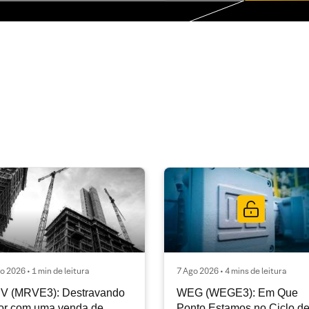
o 2026 • 1 min de leitura
7 Ago 2026 • 4 mins de leitura
V (MRVE3): Destravando
WEG (WEGE3): Em Que
or com uma venda de
Ponto Estamos no Ciclo d