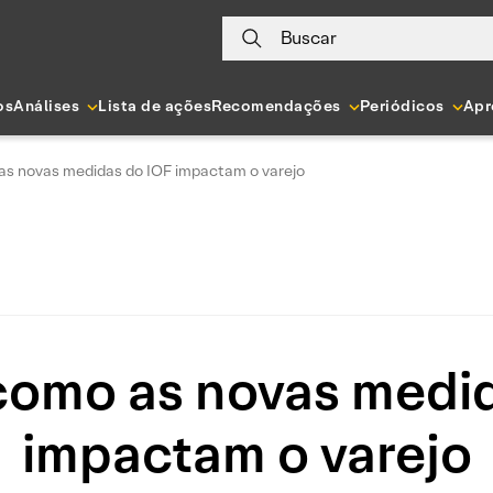
Buscar
os
Análises
Lista de ações
Recomendações
Periódicos
Apr
s novas medidas do IOF impactam o varejo
como as novas medid
impactam o varejo