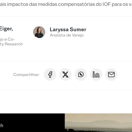
ais impactos das medidas compensatórias do IOF para os va
Eiger,
Laryssa Sumer
Analista de Varejo
jo e Co-
ty Research
Compartilhar: