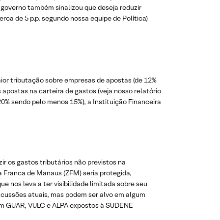
 governo também sinalizou que deseja reduzir
rca de 5 p.p. segundo nossa equipe de Política)
maior tributação sobre empresas de apostas (de 12%
apostas na carteira de gastos (veja nosso relatório
20% sendo pelo menos 15%), a Instituição Financeira
ir os gastos tributários não previstos na
a Franca de Manaus (ZFM) seria protegida,
 nos leva a ter visibilidade limitada sobre seu
iscussões atuais, mas podem ser alvo em algum
 com GUAR, VULC e ALPA expostos à SUDENE