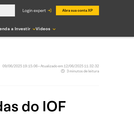
login expert
Abra sua conta XP
enda a Investir
Vídeos
09/06/2025 19:15:06 • Atualizado em 12/06/2025 11:32:32
3 minutos de leitura
as do IOF