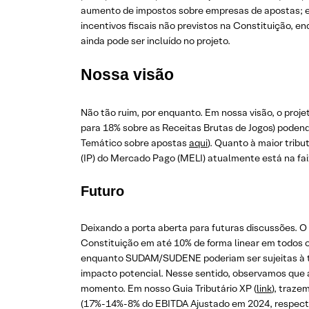
aumento de impostos sobre empresas de apostas; e (
incentivos fiscais não previstos na Constituição, e
ainda pode ser incluído no projeto.
Nossa visão
Não tão ruim, por enquanto. Em nossa visão, o proj
para 18% sobre as Receitas Brutas de Jogos) podendo
Temático sobre apostas
aqui
). Quanto à maior trib
(IP) do Mercado Pago (MELI) atualmente está na fa
Futuro
Deixando a porta aberta para futuras discussões. O 
Constituição em até 10% de forma linear em todos o
enquanto SUDAM/SUDENE poderiam ser sujeitas à trib
impacto potencial. Nesse sentido, observamos que 
momento. Em nosso Guia Tributário XP (
link
), traz
(17%-14%-8% do EBITDA Ajustado em 2024, respect