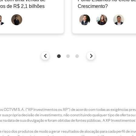
vos de R$ 2,1 bilhões
Crescimento?
entos CCTVM S.A. (“XP Investimentos ou XP”) de acordo com todas as exigências p
r sua própria decisão de investimento, não constituindo qualquer tipo de oferta ou
s na data de sua divulgação e foram obtidas de fontes públicas. A XP Investimentos
e risco dos produtos de modo a gerar resultados de alocação para cada perfil de inv