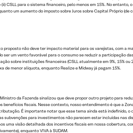
ii) CSLL para o sistema financeiro, pelo menos em 15%. No entanto, o
nquanto um aumento do imposto sobre Juros sobre Capital Próprio (de ce
eto proposto não deve ter impacto material para os varejistas, com a 
 ser um vento favorável para o consumo se reduzir a participação das 
utação sobre instituições financeiras (CSLL atualmente em 9%, 15% ou 
ixa de menor alíquota, enquanto Realize e Midway já pagam 15%.
Ministro da Fazenda sinalizou que deve propor outro projeto para reduz
s benefícios fiscais. Nesse contexto, nosso entendimento é que a Zon
utação. É importante notar que esse tema ainda está indefinido, o que
as subvenções para investimentos não parecem estar incluídas nas d
emos uma visão detalhada dos incentivos fiscais em nossa cobertura,
ivamente), enquanto VIVA à SUDAM.