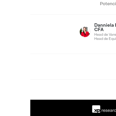
Potenci
Danniela 
CFA
Head de Vare
Head de Equi