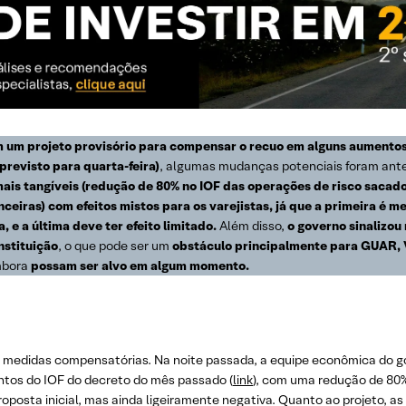
 um projeto provisório para compensar o recuo em alguns aumentos
previsto para quarta-feira)
, algumas mudanças potenciais foram ante
ais tangíveis (redução de 80% no IOF das operações de risco saca
eiras) com efeitos mistos para os varejistas, já que a primeira é me
 e a última deve ter efeito limitado.
Além disso,
o governo sinalizou
nstituição
, o que pode ser um
obstáculo principalmente para GUAR,
mbora
possam ser alvo em algum momento.
 medidas compensatórias. Na noite passada, a equipe econômica do 
ntos do IOF do decreto do mês passado (
link
), com uma redução de 80
roposta inicial, mas ainda ligeiramente negativa. Quanto ao projeto, as