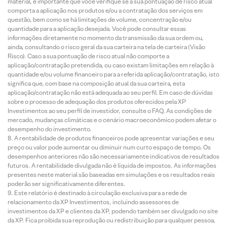
material, é importante que você verifique se a sua pontuação de risco atual
comporta a aplicação nos produtos e/ou a contratação dos serviços em
questão, bem como se há limitações de volume, concentração e/ou
quantidade para a aplicação desejada. Você pode consultar essas
informações diretamente no momento da transmissão da sua ordem ou,
ainda, consultando o risco geral da sua carteira na tela de carteira (Visão
Risco). Caso a sua pontuação de risco atual não comporte a
aplicação/contratação pretendida, ou caso existam limitações em relação à
quantidade e/ou volume financeiro para a referida aplicação/contratação, isto
significa que, com base na composição atual da sua carteira, esta
aplicação/contratação não está adequada ao seu perfil. Em caso de dúvidas
sobre o processo de adequação dos produtos oferecidos pela XP
Investimentos ao seu perfil de investidor, consulte o FAQ. As condições de
mercado, mudanças climáticas e o cenário macroeconômico podem afetar o
desempenho do investimento.
A rentabilidade de produtos financeiros pode apresentar variações e seu
preço ou valor pode aumentar ou diminuir num curto espaço de tempo. Os
desempenhos anteriores não são necessariamente indicativos de resultados
futuros. A rentabilidade divulgada não é líquida de impostos. As informações
presentes neste material são baseadas em simulações e os resultados reais
poderão ser significativamente diferentes.
Este relatório é destinado à circulação exclusiva para a rede de
relacionamento da XP Investimentos, incluindo assessores de
investimentos da XP e clientes da XP, podendo também ser divulgado no site
da XP. Fica proibida sua reprodução ou redistribuição para qualquer pessoa,