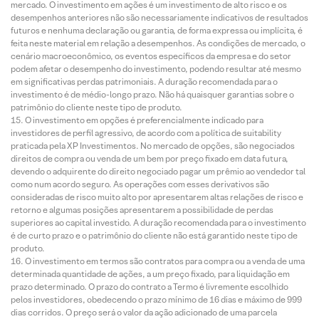
mercado. O investimento em ações é um investimento de alto risco e os
desempenhos anteriores não são necessariamente indicativos de resultados
futuros e nenhuma declaração ou garantia, de forma expressa ou implícita, é
feita neste material em relação a desempenhos. As condições de mercado, o
cenário macroeconômico, os eventos específicos da empresa e do setor
podem afetar o desempenho do investimento, podendo resultar até mesmo
em significativas perdas patrimoniais. A duração recomendada para o
investimento é de médio-longo prazo. Não há quaisquer garantias sobre o
patrimônio do cliente neste tipo de produto.
O investimento em opções é preferencialmente indicado para
investidores de perfil agressivo, de acordo com a política de suitability
praticada pela XP Investimentos. No mercado de opções, são negociados
direitos de compra ou venda de um bem por preço fixado em data futura,
devendo o adquirente do direito negociado pagar um prêmio ao vendedor tal
como num acordo seguro. As operações com esses derivativos são
consideradas de risco muito alto por apresentarem altas relações de risco e
retorno e algumas posições apresentarem a possibilidade de perdas
superiores ao capital investido. A duração recomendada para o investimento
é de curto prazo e o patrimônio do cliente não está garantido neste tipo de
produto.
O investimento em termos são contratos para compra ou a venda de uma
determinada quantidade de ações, a um preço fixado, para liquidação em
prazo determinado. O prazo do contrato a Termo é livremente escolhido
pelos investidores, obedecendo o prazo mínimo de 16 dias e máximo de 999
dias corridos. O preço será o valor da ação adicionado de uma parcela