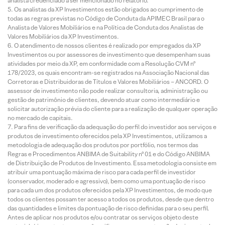
analista credenciado a ser mencionado no relatório.
Os analistas da XP Investimentos estão obrigados ao cumprimento de
todas as regras previstas no Código de Conduta da APIMEC Brasil para o
Analista de Valores Mobiliários e na Política de Conduta dos Analistas de
Valores Mobiliários da XP Investimentos.
O atendimento de nossos clientes é realizado por empregados da XP
Investimentos ou por assessores de investimento que desempenham suas
atividades por meio da XP, em conformidade com a Resolução CVM nº
178/2023, os quais encontram-se registrados na Associação Nacional das
Corretoras e Distribuidoras de Títulos e Valores Mobiliários – ANCORD. O
assessor de investimento não pode realizar consultoria, administração ou
gestão de patrimônio de clientes, devendo atuar como intermediário e
solicitar autorização prévia do cliente para a realização de qualquer operação
no mercado de capitais.
Para fins de verificação da adequação do perfil do investidor aos serviços e
produtos de investimento oferecidos pela XP Investimentos, utilizamos a
metodologia de adequação dos produtos por portfólio, nos termos das
Regras e Procedimentos ANBIMA de Suitability nº 01 e do Código ANBIMA
de Distribuição de Produtos de Investimento. Essa metodologia consiste em
atribuir uma pontuação máxima de risco para cada perfil de investidor
(conservador, moderado e agressivo), bem como uma pontuação de risco
para cada um dos produtos oferecidos pela XP Investimentos, de modo que
todos os clientes possam ter acesso a todos os produtos, desde que dentro
das quantidades e limites da pontuação de risco definidas para o seu perfil.
Antes de aplicar nos produtos e/ou contratar os serviços objeto deste