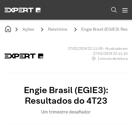
Ações
Relatórios
Engie Brasil (EGIE3): Resu
27/02/2024 22:11:09 • Atualizado em
27/02/2024 22:11:10
1 minuto de leitura
Engie Brasil (EGIE3):
Resultados do 4T23
Um trimestre desafiador