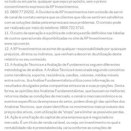
no todo ou em parte, qualquer que seja o propósito, sem o prévio
consentimento expresso da XP Investimentos.
0800 77 20202. A Ouvidoria da XP Investimentos tem a missão de servir
de canal de contato sempre que os clientes que não se sentirem satisfeitos
com as soluções dadas pela empresa aos seus problemas. O contato pode
ser realizado por meio do telefone: 0800 722 3710.
O custo da operação e a política de cobrança estão definidos nas tabelas
de custos operacionais disponibilizadas no site da XP Investimentos:
www.xpi.com.br.
A XP Investimentos se exime de qualquer responsabilidade por quaisquer
prejuízos, diretos ou indiretos, que venham a decorrer da utilização deste
relatório ou seu conteúdo.
A Avaliação Técnica e a Avaliação de Fundamentos seguem diferentes
metodologias de análise. A Análise Técnica é executada seguindo conceitos
como tendência, suporte, resistência, candles, volumes, médias móveis
entre outros. Já a Análise Fundamentalista utiliza como informação os
resultados divulgados pelas companhias emissoras e suas projeções. Desta
forma, as opiniões dos Analistas Fundamentalistas, que buscam os melhores
retornos dadas as condições de mercado, o cenário macroeconômico e os
eventos específicos da empresa e do setor, podem divergir das opiniões dos
Analistas Técnicos, que visam identificar os movimentos mais prováveis dos
preços dos ativos, com utilização de “stops” para limitar as possíveis perdas.
Ação é uma fração do capital de uma empresa que é negociada no
mercado. É um título de renda variável, ou seja, um investimento no qual a
rentabilidade não é preestabelecida, varia conforme as cotações de