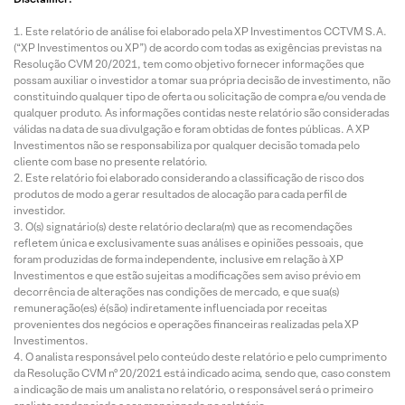
Este relatório de análise foi elaborado pela XP Investimentos CCTVM S.A.
(“XP Investimentos ou XP”) de acordo com todas as exigências previstas na
Resolução CVM 20/2021, tem como objetivo fornecer informações que
possam auxiliar o investidor a tomar sua própria decisão de investimento, não
constituindo qualquer tipo de oferta ou solicitação de compra e/ou venda de
qualquer produto. As informações contidas neste relatório são consideradas
válidas na data de sua divulgação e foram obtidas de fontes públicas. A XP
Investimentos não se responsabiliza por qualquer decisão tomada pelo
cliente com base no presente relatório.
Este relatório foi elaborado considerando a classificação de risco dos
produtos de modo a gerar resultados de alocação para cada perfil de
investidor.
O(s) signatário(s) deste relatório declara(m) que as recomendações
refletem única e exclusivamente suas análises e opiniões pessoais, que
foram produzidas de forma independente, inclusive em relação à XP
Investimentos e que estão sujeitas a modificações sem aviso prévio em
decorrência de alterações nas condições de mercado, e que sua(s)
remuneração(es) é(são) indiretamente influenciada por receitas
provenientes dos negócios e operações financeiras realizadas pela XP
Investimentos.
O analista responsável pelo conteúdo deste relatório e pelo cumprimento
da Resolução CVM nº 20/2021 está indicado acima, sendo que, caso constem
a indicação de mais um analista no relatório, o responsável será o primeiro