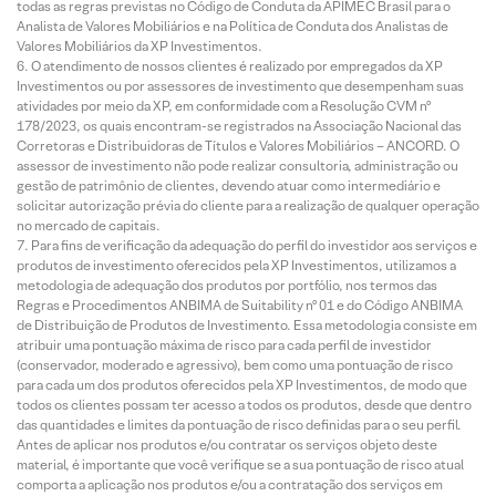
todas as regras previstas no Código de Conduta da APIMEC Brasil para o
Analista de Valores Mobiliários e na Política de Conduta dos Analistas de
Valores Mobiliários da XP Investimentos.
O atendimento de nossos clientes é realizado por empregados da XP
Investimentos ou por assessores de investimento que desempenham suas
atividades por meio da XP, em conformidade com a Resolução CVM nº
178/2023, os quais encontram-se registrados na Associação Nacional das
Corretoras e Distribuidoras de Títulos e Valores Mobiliários – ANCORD. O
assessor de investimento não pode realizar consultoria, administração ou
gestão de patrimônio de clientes, devendo atuar como intermediário e
solicitar autorização prévia do cliente para a realização de qualquer operação
no mercado de capitais.
Para fins de verificação da adequação do perfil do investidor aos serviços e
produtos de investimento oferecidos pela XP Investimentos, utilizamos a
metodologia de adequação dos produtos por portfólio, nos termos das
Regras e Procedimentos ANBIMA de Suitability nº 01 e do Código ANBIMA
de Distribuição de Produtos de Investimento. Essa metodologia consiste em
atribuir uma pontuação máxima de risco para cada perfil de investidor
(conservador, moderado e agressivo), bem como uma pontuação de risco
para cada um dos produtos oferecidos pela XP Investimentos, de modo que
todos os clientes possam ter acesso a todos os produtos, desde que dentro
das quantidades e limites da pontuação de risco definidas para o seu perfil.
Antes de aplicar nos produtos e/ou contratar os serviços objeto deste
material, é importante que você verifique se a sua pontuação de risco atual
comporta a aplicação nos produtos e/ou a contratação dos serviços em