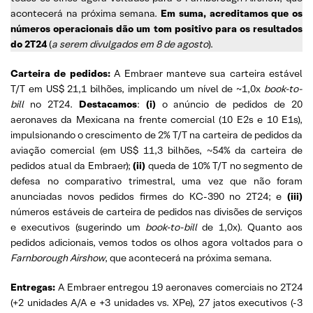
acontecerá na próxima semana.
Em suma, acreditamos que os
números operacionais dão um tom positivo para os resultados
do 2T24
(
a serem divulgados em 8 de agosto
).
Carteira de pedidos:
A Embraer manteve sua carteira estável
T/T em US$ 21,1 bilhões, implicando um nível de ~1,0x
book-to-
bill
no 2T24.
Destacamos
:
(i)
o anúncio de pedidos de 20
aeronaves da Mexicana na frente comercial (10 E2s e 10 E1s),
impulsionando o crescimento de 2% T/T na carteira de pedidos da
aviação comercial (em US$ 11,3 bilhões, ~54% da carteira de
pedidos atual da Embraer);
(ii)
queda de 10% T/T no segmento de
defesa no comparativo trimestral, uma vez que não foram
anunciadas novos pedidos firmes do KC-390 no 2T24; e
(iii)
números estáveis de carteira de pedidos nas divisões de serviços
e executivos (sugerindo um
book-to-bill
de 1,0x). Quanto aos
pedidos adicionais, vemos todos os olhos agora voltados para o
Farnborough Airshow
, que acontecerá na próxima semana.
Entregas:
A Embraer entregou 19 aeronaves comerciais no 2T24
(+2 unidades A/A e +3 unidades vs. XPe), 27 jatos executivos (-3