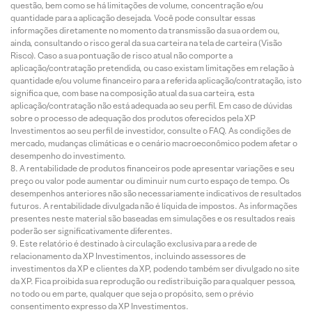
questão, bem como se há limitações de volume, concentração e/ou
quantidade para a aplicação desejada. Você pode consultar essas
informações diretamente no momento da transmissão da sua ordem ou,
ainda, consultando o risco geral da sua carteira na tela de carteira (Visão
Risco). Caso a sua pontuação de risco atual não comporte a
aplicação/contratação pretendida, ou caso existam limitações em relação à
quantidade e/ou volume financeiro para a referida aplicação/contratação, isto
significa que, com base na composição atual da sua carteira, esta
aplicação/contratação não está adequada ao seu perfil. Em caso de dúvidas
sobre o processo de adequação dos produtos oferecidos pela XP
Investimentos ao seu perfil de investidor, consulte o FAQ. As condições de
mercado, mudanças climáticas e o cenário macroeconômico podem afetar o
desempenho do investimento.
A rentabilidade de produtos financeiros pode apresentar variações e seu
preço ou valor pode aumentar ou diminuir num curto espaço de tempo. Os
desempenhos anteriores não são necessariamente indicativos de resultados
futuros. A rentabilidade divulgada não é líquida de impostos. As informações
presentes neste material são baseadas em simulações e os resultados reais
poderão ser significativamente diferentes.
Este relatório é destinado à circulação exclusiva para a rede de
relacionamento da XP Investimentos, incluindo assessores de
investimentos da XP e clientes da XP, podendo também ser divulgado no site
da XP. Fica proibida sua reprodução ou redistribuição para qualquer pessoa,
no todo ou em parte, qualquer que seja o propósito, sem o prévio
consentimento expresso da XP Investimentos.