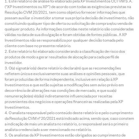
Este relatório de análise foi elaborado pela XP Investimentos CCTVM S.A.
(“XP Investimentos ou XP”) de acordo com todas as exigências previstas na
Resolução CVM 20/2021, tem como objetivo fornecer informações que
possam auxiliar o investidor a tomar sua própria decisão de investimento, não
constituindo qualquer tipo de oferta ou solicitação de compra e/ou venda de
qualquer produto. As informações contidas neste relatório são consideradas
válidas na data de sua divulgação e foram obtidas de fontes públicas. A XP
Investimentos não se responsabiliza por qualquer decisão tomada pelo
cliente com base no presente relatório.
Este relatório foi elaborado considerando a classificação de risco dos
produtos de modo a gerar resultados de alocação para cada perfil de
investidor.
O(s) signatário(s) deste relatório declara(m) que as recomendações
refletem única e exclusivamente suas análises e opiniões pessoais, que
foram produzidas de forma independente, inclusive em relação à XP
Investimentos e que estão sujeitas a modificações sem aviso prévio em
decorrência de alterações nas condições de mercado, e que sua(s)
remuneração(es) é(são) indiretamente influenciada por receitas
provenientes dos negócios e operações financeiras realizadas pela XP
Investimentos.
O analista responsável pelo conteúdo deste relatório e pelo cumprimento
da Resolução CVM nº 20/2021 está indicado acima, sendo que, caso constem
a indicação de mais um analista no relatório, o responsável será o primeiro
analista credenciado a ser mencionado no relatório.
Os analistas da XP Investimentos estão obrigados ao cumprimento de