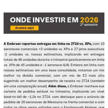
A Embraer reportou entregas em linha no 2T24 vs. XPe,
com 19
aeronaves comerciais +3 unidades vs. XPe e 27 jatos executivos
-2 unidades vs. nossas estimativas, implicando em entregas
totais de 46 unidades durante o trimestre (
praticamente em linha
vs. XPe de 45 unidades e -1 aeronave A/A
). Embora em linha com
nossas estimativas em uma base consolidada, notamos um mix
melhor na divisão comercial, com um mix de E2 mais alto
sugerindo um melhor desempenho de receita no 2T24 (
também
em uma comparação anual
).
Além disso,
a Embraer manteve sua
carteira de pedidos estável no trimestre, implicando um nível
book-to-bill
de ~1,0x no 2T24, com destaque para o anúncio de
pedidos de 20 aeronaves da Mexicana na frente comercial e com
todos os olhos agora voltados para o Farnborough Airshow, que