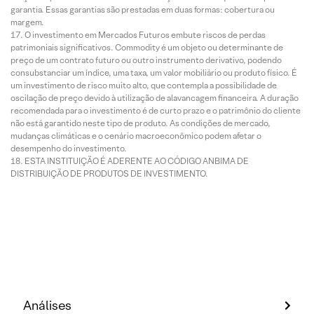
garantia. Essas garantias são prestadas em duas formas: cobertura ou
margem.
O investimento em Mercados Futuros embute riscos de perdas
patrimoniais significativos. Commodity é um objeto ou determinante de
preço de um contrato futuro ou outro instrumento derivativo, podendo
consubstanciar um índice, uma taxa, um valor mobiliário ou produto físico. É
um investimento de risco muito alto, que contempla a possibilidade de
oscilação de preço devido à utilização de alavancagem financeira. A duração
recomendada para o investimento é de curto prazo e o patrimônio do cliente
não está garantido neste tipo de produto. As condições de mercado,
mudanças climáticas e o cenário macroeconômico podem afetar o
desempenho do investimento.
ESTA INSTITUIÇÃO É ADERENTE AO CÓDIGO ANBIMA DE
DISTRIBUIÇÃO DE PRODUTOS DE INVESTIMENTO.
Análises