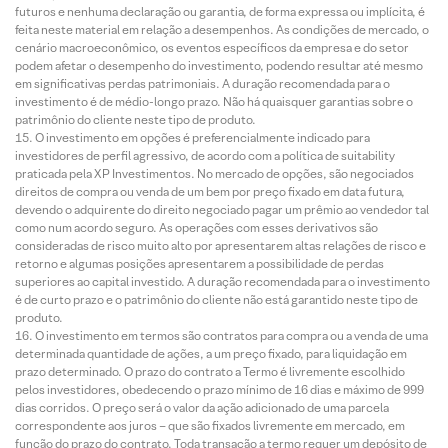
futuros e nenhuma declaração ou garantia, de forma expressa ou implícita, é
feita neste material em relação a desempenhos. As condições de mercado, o
cenário macroeconômico, os eventos específicos da empresa e do setor
podem afetar o desempenho do investimento, podendo resultar até mesmo
em significativas perdas patrimoniais. A duração recomendada para o
investimento é de médio-longo prazo. Não há quaisquer garantias sobre o
patrimônio do cliente neste tipo de produto.
O investimento em opções é preferencialmente indicado para
investidores de perfil agressivo, de acordo com a política de suitability
praticada pela XP Investimentos. No mercado de opções, são negociados
direitos de compra ou venda de um bem por preço fixado em data futura,
devendo o adquirente do direito negociado pagar um prêmio ao vendedor tal
como num acordo seguro. As operações com esses derivativos são
consideradas de risco muito alto por apresentarem altas relações de risco e
retorno e algumas posições apresentarem a possibilidade de perdas
superiores ao capital investido. A duração recomendada para o investimento
é de curto prazo e o patrimônio do cliente não está garantido neste tipo de
produto.
O investimento em termos são contratos para compra ou a venda de uma
determinada quantidade de ações, a um preço fixado, para liquidação em
prazo determinado. O prazo do contrato a Termo é livremente escolhido
pelos investidores, obedecendo o prazo mínimo de 16 dias e máximo de 999
dias corridos. O preço será o valor da ação adicionado de uma parcela
correspondente aos juros – que são fixados livremente em mercado, em
função do prazo do contrato. Toda transação a termo requer um depósito de