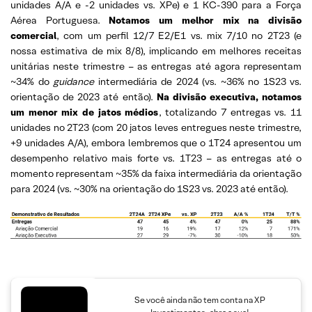
unidades A/A e -2 unidades vs. XPe) e 1 KC-390 para a Força
Aérea Portuguesa.
Notamos um melhor mix na divisão
comercial
, com um perfil 12/7 E2/E1 vs. mix 7/10 no 2T23 (e
nossa estimativa de mix 8/8), implicando em melhores receitas
unitárias neste trimestre – as entregas até agora representam
~34% do
guidance
intermediária de 2024 (vs. ~36% no 1S23 vs.
orientação de 2023 até então).
Na divisão executiva, notamos
um menor mix de jatos médios
, totalizando 7 entregas vs. 11
unidades no 2T23 (com 20 jatos leves entregues neste trimestre,
+9 unidades A/A), embora lembremos que o 1T24 apresentou um
desempenho relativo mais forte vs. 1T23 – as entregas até o
momento representam ~35% da faixa intermediária da orientação
para 2024 (vs. ~30% na orientação do 1S23 vs. 2023 até então).
Se você ainda não tem conta na XP