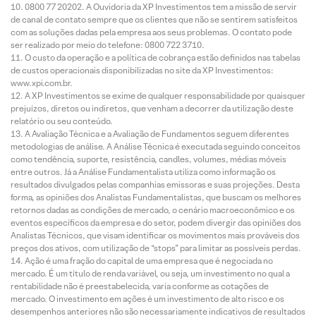
0800 77 20202. A Ouvidoria da XP Investimentos tem a missão de servir
de canal de contato sempre que os clientes que não se sentirem satisfeitos
com as soluções dadas pela empresa aos seus problemas. O contato pode
ser realizado por meio do telefone: 0800 722 3710.
O custo da operação e a política de cobrança estão definidos nas tabelas
de custos operacionais disponibilizadas no site da XP Investimentos:
www.xpi.com.br.
A XP Investimentos se exime de qualquer responsabilidade por quaisquer
prejuízos, diretos ou indiretos, que venham a decorrer da utilização deste
relatório ou seu conteúdo.
A Avaliação Técnica e a Avaliação de Fundamentos seguem diferentes
metodologias de análise. A Análise Técnica é executada seguindo conceitos
como tendência, suporte, resistência, candles, volumes, médias móveis
entre outros. Já a Análise Fundamentalista utiliza como informação os
resultados divulgados pelas companhias emissoras e suas projeções. Desta
forma, as opiniões dos Analistas Fundamentalistas, que buscam os melhores
retornos dadas as condições de mercado, o cenário macroeconômico e os
eventos específicos da empresa e do setor, podem divergir das opiniões dos
Analistas Técnicos, que visam identificar os movimentos mais prováveis dos
preços dos ativos, com utilização de “stops” para limitar as possíveis perdas.
Ação é uma fração do capital de uma empresa que é negociada no
mercado. É um título de renda variável, ou seja, um investimento no qual a
rentabilidade não é preestabelecida, varia conforme as cotações de
mercado. O investimento em ações é um investimento de alto risco e os
desempenhos anteriores não são necessariamente indicativos de resultados