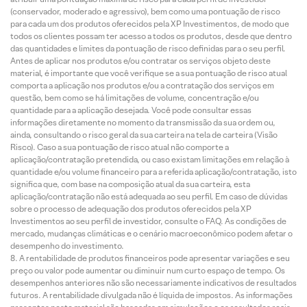
(conservador, moderado e agressivo), bem como uma pontuação de risco
para cada um dos produtos oferecidos pela XP Investimentos, de modo que
todos os clientes possam ter acesso a todos os produtos, desde que dentro
das quantidades e limites da pontuação de risco definidas para o seu perfil.
Antes de aplicar nos produtos e/ou contratar os serviços objeto deste
material, é importante que você verifique se a sua pontuação de risco atual
comporta a aplicação nos produtos e/ou a contratação dos serviços em
questão, bem como se há limitações de volume, concentração e/ou
quantidade para a aplicação desejada. Você pode consultar essas
informações diretamente no momento da transmissão da sua ordem ou,
ainda, consultando o risco geral da sua carteira na tela de carteira (Visão
Risco). Caso a sua pontuação de risco atual não comporte a
aplicação/contratação pretendida, ou caso existam limitações em relação à
quantidade e/ou volume financeiro para a referida aplicação/contratação, isto
significa que, com base na composição atual da sua carteira, esta
aplicação/contratação não está adequada ao seu perfil. Em caso de dúvidas
sobre o processo de adequação dos produtos oferecidos pela XP
Investimentos ao seu perfil de investidor, consulte o FAQ. As condições de
mercado, mudanças climáticas e o cenário macroeconômico podem afetar o
desempenho do investimento.
A rentabilidade de produtos financeiros pode apresentar variações e seu
preço ou valor pode aumentar ou diminuir num curto espaço de tempo. Os
desempenhos anteriores não são necessariamente indicativos de resultados
futuros. A rentabilidade divulgada não é líquida de impostos. As informações