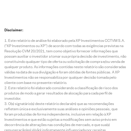
Disclaimer:
Este relatório de análise foi elaborado pela XP Investimentos CCTVM S.A.
(“XP Investimentos ou XP”) de acordo com todas as exigências previstas na
Resolução CVM 20/2021, tem como objetivo fornecer informações que
possam auxiliar o investidor a tomar sua própria decisão de investimento, não
constituindo qualquer tipo de oferta ou solicitação de compra e/ou venda de
qualquer produto. As informações contidas neste relatório são consideradas
válidas na data de sua divulgação e foram obtidas de fontes públicas. A XP
Investimentos não se responsabiliza por qualquer decisão tomada pelo
cliente com base no presente relatório.
Este relatório foi elaborado considerando a classificação de risco dos
produtos de modo a gerar resultados de alocação para cada perfil de
investidor.
O(s) signatário(s) deste relatório declara(m) que as recomendações
refletem única e exclusivamente suas análises e opiniões pessoais, que
foram produzidas de forma independente, inclusive em relação à XP
Investimentos e que estão sujeitas a modificações sem aviso prévio em
decorrência de alterações nas condições de mercado, e que sua(s)
remuneração(es) é(são) indiretamente influenciada por receitas