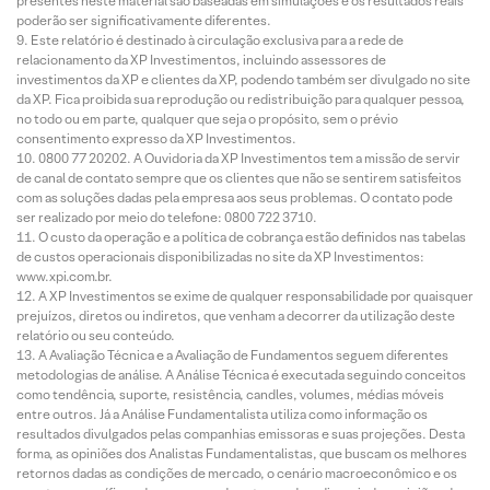
presentes neste material são baseadas em simulações e os resultados reais
poderão ser significativamente diferentes.
Este relatório é destinado à circulação exclusiva para a rede de
relacionamento da XP Investimentos, incluindo assessores de
investimentos da XP e clientes da XP, podendo também ser divulgado no site
da XP. Fica proibida sua reprodução ou redistribuição para qualquer pessoa,
no todo ou em parte, qualquer que seja o propósito, sem o prévio
consentimento expresso da XP Investimentos.
0800 77 20202. A Ouvidoria da XP Investimentos tem a missão de servir
de canal de contato sempre que os clientes que não se sentirem satisfeitos
com as soluções dadas pela empresa aos seus problemas. O contato pode
ser realizado por meio do telefone: 0800 722 3710.
O custo da operação e a política de cobrança estão definidos nas tabelas
de custos operacionais disponibilizadas no site da XP Investimentos:
www.xpi.com.br.
A XP Investimentos se exime de qualquer responsabilidade por quaisquer
prejuízos, diretos ou indiretos, que venham a decorrer da utilização deste
relatório ou seu conteúdo.
A Avaliação Técnica e a Avaliação de Fundamentos seguem diferentes
metodologias de análise. A Análise Técnica é executada seguindo conceitos
como tendência, suporte, resistência, candles, volumes, médias móveis
entre outros. Já a Análise Fundamentalista utiliza como informação os
resultados divulgados pelas companhias emissoras e suas projeções. Desta
forma, as opiniões dos Analistas Fundamentalistas, que buscam os melhores
retornos dadas as condições de mercado, o cenário macroeconômico e os