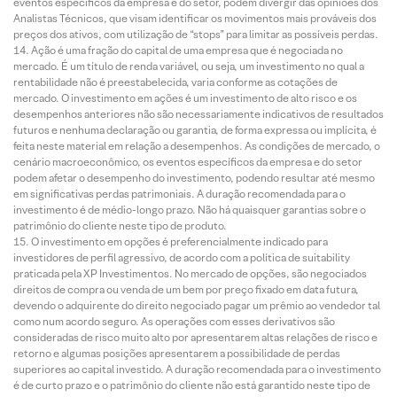
eventos específicos da empresa e do setor, podem divergir das opiniões dos
Analistas Técnicos, que visam identificar os movimentos mais prováveis dos
preços dos ativos, com utilização de “stops” para limitar as possíveis perdas.
Ação é uma fração do capital de uma empresa que é negociada no
mercado. É um título de renda variável, ou seja, um investimento no qual a
rentabilidade não é preestabelecida, varia conforme as cotações de
mercado. O investimento em ações é um investimento de alto risco e os
desempenhos anteriores não são necessariamente indicativos de resultados
futuros e nenhuma declaração ou garantia, de forma expressa ou implícita, é
feita neste material em relação a desempenhos. As condições de mercado, o
cenário macroeconômico, os eventos específicos da empresa e do setor
podem afetar o desempenho do investimento, podendo resultar até mesmo
em significativas perdas patrimoniais. A duração recomendada para o
investimento é de médio-longo prazo. Não há quaisquer garantias sobre o
patrimônio do cliente neste tipo de produto.
O investimento em opções é preferencialmente indicado para
investidores de perfil agressivo, de acordo com a política de suitability
praticada pela XP Investimentos. No mercado de opções, são negociados
direitos de compra ou venda de um bem por preço fixado em data futura,
devendo o adquirente do direito negociado pagar um prêmio ao vendedor tal
como num acordo seguro. As operações com esses derivativos são
consideradas de risco muito alto por apresentarem altas relações de risco e
retorno e algumas posições apresentarem a possibilidade de perdas
superiores ao capital investido. A duração recomendada para o investimento
é de curto prazo e o patrimônio do cliente não está garantido neste tipo de