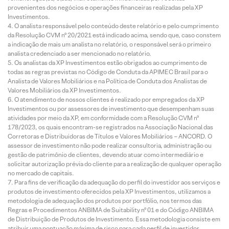
provenientes dos negócios e operações financeiras realizadas pela XP
Investimentos.
O analista responsável pelo conteúdo deste relatório e pelo cumprimento
da Resolução CVM nº 20/2021 está indicado acima, sendo que, caso constem
a indicação de mais um analista no relatório, o responsável será o primeiro
analista credenciado a ser mencionado no relatório.
Os analistas da XP Investimentos estão obrigados ao cumprimento de
todas as regras previstas no Código de Conduta da APIMEC Brasil para o
Analista de Valores Mobiliários e na Política de Conduta dos Analistas de
Valores Mobiliários da XP Investimentos.
O atendimento de nossos clientes é realizado por empregados da XP
Investimentos ou por assessores de investimento que desempenham suas
atividades por meio da XP, em conformidade com a Resolução CVM nº
178/2023, os quais encontram-se registrados na Associação Nacional das
Corretoras e Distribuidoras de Títulos e Valores Mobiliários – ANCORD. O
assessor de investimento não pode realizar consultoria, administração ou
gestão de patrimônio de clientes, devendo atuar como intermediário e
solicitar autorização prévia do cliente para a realização de qualquer operação
no mercado de capitais.
Para fins de verificação da adequação do perfil do investidor aos serviços e
produtos de investimento oferecidos pela XP Investimentos, utilizamos a
metodologia de adequação dos produtos por portfólio, nos termos das
Regras e Procedimentos ANBIMA de Suitability nº 01 e do Código ANBIMA
de Distribuição de Produtos de Investimento. Essa metodologia consiste em
atribuir uma pontuação máxima de risco para cada perfil de investidor