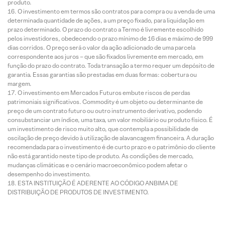
produto.
O investimento em termos são contratos para compra ou a venda de uma
determinada quantidade de ações, a um preço fixado, para liquidação em
prazo determinado. O prazo do contrato a Termo é livremente escolhido
pelos investidores, obedecendo o prazo mínimo de 16 dias e máximo de 999
dias corridos. O preço será o valor da ação adicionado de uma parcela
correspondente aos juros – que são fixados livremente em mercado, em
função do prazo do contrato. Toda transação a termo requer um depósito de
garantia. Essas garantias são prestadas em duas formas: cobertura ou
margem.
O investimento em Mercados Futuros embute riscos de perdas
patrimoniais significativos. Commodity é um objeto ou determinante de
preço de um contrato futuro ou outro instrumento derivativo, podendo
consubstanciar um índice, uma taxa, um valor mobiliário ou produto físico. É
um investimento de risco muito alto, que contempla a possibilidade de
oscilação de preço devido à utilização de alavancagem financeira. A duração
recomendada para o investimento é de curto prazo e o patrimônio do cliente
não está garantido neste tipo de produto. As condições de mercado,
mudanças climáticas e o cenário macroeconômico podem afetar o
desempenho do investimento.
ESTA INSTITUIÇÃO É ADERENTE AO CÓDIGO ANBIMA DE
DISTRIBUIÇÃO DE PRODUTOS DE INVESTIMENTO.