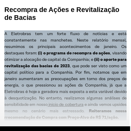
Recompra de Ações e Revitalização
de Bacias
A Eletrobras tem um forte fluxo de notícias e está
constantemente nas manchetes. Neste relatório mensal,
resumimos os principais acontecimentos de janeiro. Os
destaques foram:
(i) o programa de recompra de ações
, visando
otimizar a alocação de capital da Companhia; e
(ii) o aporte para
revitalização das bacias de 2023
, que pode ser visto como um
capital político para a Companhia. Por fim, notamos que em
janeiro aumentaram as preocupações em torno dos preços de
energia, o que pressionou as ações da Companhia, já que a
Eletrobras é hoje a geradora mais exposta a esta variável devido
à desquotização. No entanto, realizamos algumas análises de
sensibilidade em nosso
inicio de cobertura
e ainda vemos upsides
mesmo no cenário mais estressado.
Reiteramos nossa
rrecomendação de Compra com Preço-Alvo de R$ 71/ação.