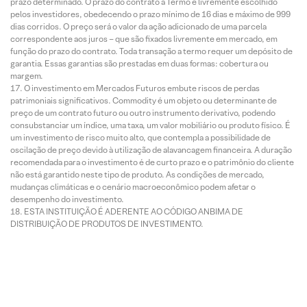
prazo determinado. O prazo do contrato a Termo é livremente escolhido
pelos investidores, obedecendo o prazo mínimo de 16 dias e máximo de 999
dias corridos. O preço será o valor da ação adicionado de uma parcela
correspondente aos juros – que são fixados livremente em mercado, em
função do prazo do contrato. Toda transação a termo requer um depósito de
garantia. Essas garantias são prestadas em duas formas: cobertura ou
margem.
O investimento em Mercados Futuros embute riscos de perdas
patrimoniais significativos. Commodity é um objeto ou determinante de
preço de um contrato futuro ou outro instrumento derivativo, podendo
consubstanciar um índice, uma taxa, um valor mobiliário ou produto físico. É
um investimento de risco muito alto, que contempla a possibilidade de
oscilação de preço devido à utilização de alavancagem financeira. A duração
recomendada para o investimento é de curto prazo e o patrimônio do cliente
não está garantido neste tipo de produto. As condições de mercado,
mudanças climáticas e o cenário macroeconômico podem afetar o
desempenho do investimento.
ESTA INSTITUIÇÃO É ADERENTE AO CÓDIGO ANBIMA DE
DISTRIBUIÇÃO DE PRODUTOS DE INVESTIMENTO.