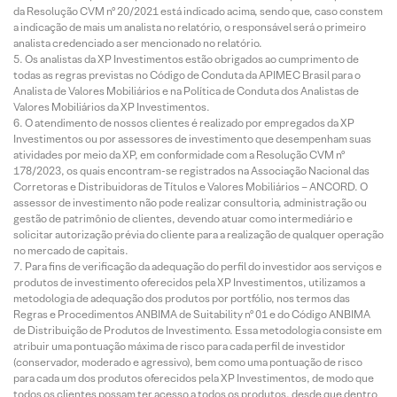
da Resolução CVM nº 20/2021 está indicado acima, sendo que, caso constem
a indicação de mais um analista no relatório, o responsável será o primeiro
analista credenciado a ser mencionado no relatório.
Os analistas da XP Investimentos estão obrigados ao cumprimento de
todas as regras previstas no Código de Conduta da APIMEC Brasil para o
Analista de Valores Mobiliários e na Política de Conduta dos Analistas de
Valores Mobiliários da XP Investimentos.
O atendimento de nossos clientes é realizado por empregados da XP
Investimentos ou por assessores de investimento que desempenham suas
atividades por meio da XP, em conformidade com a Resolução CVM nº
178/2023, os quais encontram-se registrados na Associação Nacional das
Corretoras e Distribuidoras de Títulos e Valores Mobiliários – ANCORD. O
assessor de investimento não pode realizar consultoria, administração ou
gestão de patrimônio de clientes, devendo atuar como intermediário e
solicitar autorização prévia do cliente para a realização de qualquer operação
no mercado de capitais.
Para fins de verificação da adequação do perfil do investidor aos serviços e
produtos de investimento oferecidos pela XP Investimentos, utilizamos a
metodologia de adequação dos produtos por portfólio, nos termos das
Regras e Procedimentos ANBIMA de Suitability nº 01 e do Código ANBIMA
de Distribuição de Produtos de Investimento. Essa metodologia consiste em
atribuir uma pontuação máxima de risco para cada perfil de investidor
(conservador, moderado e agressivo), bem como uma pontuação de risco
para cada um dos produtos oferecidos pela XP Investimentos, de modo que
todos os clientes possam ter acesso a todos os produtos, desde que dentro