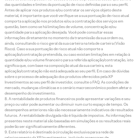
das quantidades e limites da pontuação de risco definidas para o seu perfil.
Antes de aplicar nos produtos e/ou contratar os serviços objeto deste
material, é importante que você verifique se a sua pontuação de risco atual
comporta a aplicação nos produtos e/ou a contratação dos serviços em
questão, bem como se há limitações de volume, concentração e/ou
quantidade para a aplicação desejada. Você pode consultar essas
informações diretamente no momento da transmissão da sua ordem ou,
ainda, consultando o risco geral da sua carteira na tela de carteira (Visão
Risco). Caso a sua pontuação de risco atual não comporte a
aplicação/contratação pretendida, ou caso existam limitações em relação à
quantidade e/ou volume financeiro para a referida aplicação/contratação, isto
significa que, com base na composição atual da sua carteira, esta
aplicação/contratação não está adequada ao seu perfil. Em caso de dúvidas
sobre o processo de adequação dos produtos oferecidos pela XP
Investimentos ao seu perfil de investidor, consulte o FAQ. As condições de
mercado, mudanças climáticas e o cenário macroeconômico podem afetar o
desempenho do investimento.
A rentabilidade de produtos financeiros pode apresentar variações e seu
preço ou valor pode aumentar ou diminuir num curto espaço de tempo. Os
desempenhos anteriores não são necessariamente indicativos de resultados
futuros. A rentabilidade divulgada não é líquida de impostos. As informações
presentes neste material são baseadas em simulações e os resultados reais
poderão ser significativamente diferentes.
Este relatório é destinado à circulação exclusiva para a rede de
relacionamento da XP Investimentos, incluindo assessores de