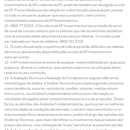
investimentos da XP e clientes da XP, podendo também ser divulgado no site
da XP. Fica proibida sua reprodução ou redistribuição para qualquer pessoa,
no todo ou em parte, qualquer que seja o propósito, sem o prévio
consentimento expresso da XP Investimentos.
0800 77 20202. A Ouvidoria da XP Investimentos tem a missão de servir
de canal de contato sempre que os clientes que não se sentirem satisfeitos
com as soluções dadas pela empresa aos seus problemas. O contato pode
ser realizado por meio do telefone: 0800 722 3710.
O custo da operação e a política de cobrança estão definidos nas tabelas
de custos operacionais disponibilizadas no site da XP Investimentos:
www.xpi.com.br.
A XP Investimentos se exime de qualquer responsabilidade por quaisquer
prejuízos, diretos ou indiretos, que venham a decorrer da utilização deste
relatório ou seu conteúdo.
A Avaliação Técnica e a Avaliação de Fundamentos seguem diferentes
metodologias de análise. A Análise Técnica é executada seguindo conceitos
como tendência, suporte, resistência, candles, volumes, médias móveis
entre outros. Já a Análise Fundamentalista utiliza como informação os
resultados divulgados pelas companhias emissoras e suas projeções. Desta
forma, as opiniões dos Analistas Fundamentalistas, que buscam os melhores
retornos dadas as condições de mercado, o cenário macroeconômico e os
eventos específicos da empresa e do setor, podem divergir das opiniões dos
Analistas Técnicos, que visam identificar os movimentos mais prováveis dos
preços dos ativos, com utilização de “stops” para limitar as possíveis perdas.