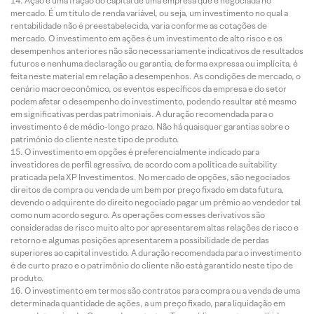
Ação é uma fração do capital de uma empresa que é negociada no
mercado. É um título de renda variável, ou seja, um investimento no qual a
rentabilidade não é preestabelecida, varia conforme as cotações de
mercado. O investimento em ações é um investimento de alto risco e os
desempenhos anteriores não são necessariamente indicativos de resultados
futuros e nenhuma declaração ou garantia, de forma expressa ou implícita, é
feita neste material em relação a desempenhos. As condições de mercado, o
cenário macroeconômico, os eventos específicos da empresa e do setor
podem afetar o desempenho do investimento, podendo resultar até mesmo
em significativas perdas patrimoniais. A duração recomendada para o
investimento é de médio-longo prazo. Não há quaisquer garantias sobre o
patrimônio do cliente neste tipo de produto.
O investimento em opções é preferencialmente indicado para
investidores de perfil agressivo, de acordo com a política de suitability
praticada pela XP Investimentos. No mercado de opções, são negociados
direitos de compra ou venda de um bem por preço fixado em data futura,
devendo o adquirente do direito negociado pagar um prêmio ao vendedor tal
como num acordo seguro. As operações com esses derivativos são
consideradas de risco muito alto por apresentarem altas relações de risco e
retorno e algumas posições apresentarem a possibilidade de perdas
superiores ao capital investido. A duração recomendada para o investimento
é de curto prazo e o patrimônio do cliente não está garantido neste tipo de
produto.
O investimento em termos são contratos para compra ou a venda de uma
determinada quantidade de ações, a um preço fixado, para liquidação em