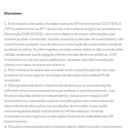
Disclaimer:
Este relatório de análise foi elaborado pela XP Investimentos CCTVM S.A.
(“XP Investimentos ou XP”) de acordo com todas as exigências previstas na
Resolução CVM 20/2021, tem como objetivo fornecer informações que
possam auxiliar o investidor a tomar sua própria decisão de investimento, não
constituindo qualquer tipo de oferta ou solicitação de compra e/ou venda de
qualquer produto. As informações contidas neste relatório são consideradas
válidas na data de sua divulgação e foram obtidas de fontes públicas. A XP
Investimentos não se responsabiliza por qualquer decisão tomada pelo
cliente com base no presente relatório.
Este relatório foi elaborado considerando a classificação de risco dos
produtos de modo a gerar resultados de alocação para cada perfil de
investidor.
O(s) signatário(s) deste relatório declara(m) que as recomendações
refletem única e exclusivamente suas análises e opiniões pessoais, que
foram produzidas de forma independente, inclusive em relação à XP
Investimentos e que estão sujeitas a modificações sem aviso prévio em
decorrência de alterações nas condições de mercado, e que sua(s)
remuneração(es) é(são) indiretamente influenciada por receitas
provenientes dos negócios e operações financeiras realizadas pela XP
Investimentos.
O analista responsável pelo conteúdo deste relatório e pelo cumprimento