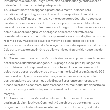
investimento é de médio-longo prazo. Não há quaisquer garantias sobre o
patrimônio do cliente neste tipo de produto.
O investimento em opções é preferencialmente indicado para
investidores de perfil agressivo, de acordo com a política de suitability
praticada pela XP Investimentos. No mercado de opções, são negociados
direitos de compra ou venda de um bem por preço fixado em data futura,
devendo o adquirente do direito negociado pagar um prêmio ao vendedor tal
como num acordo seguro. As operações com esses derivativos são
consideradas de risco muito alto por apresentarem altas relações de risco e
retorno e algumas posições apresentarem a possibilidade de perdas
superiores ao capital investido. A duração recomendada para o investimento
é de curto prazo e o patrimônio do cliente não está garantido neste tipo de
produto.
O investimento em termos são contratos para compra ou a venda de uma
determinada quantidade de ações, a um preço fixado, para liquidação em
prazo determinado. O prazo do contrato a Termo é livremente escolhido
pelos investidores, obedecendo o prazo mínimo de 16 dias e máximo de 999
dias corridos. O preço será o valor da ação adicionado de uma parcela
correspondente aos juros – que são fixados livremente em mercado, em
função do prazo do contrato. Toda transação a termo requer um depósito de
garantia. Essas garantias são prestadas em duas formas: cobertura ou
margem.
O investimento em Mercados Futuros embute riscos de perdas
patrimoniais significativos. Commodity é um objeto ou determinante de
preço de um contrato futuro ou outro instrumento derivativo, podendo