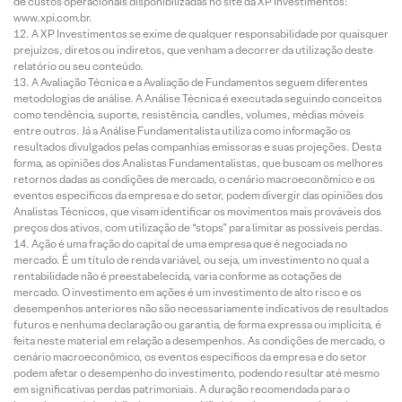
de custos operacionais disponibilizadas no site da XP Investimentos:
www.xpi.com.br.
A XP Investimentos se exime de qualquer responsabilidade por quaisquer
prejuízos, diretos ou indiretos, que venham a decorrer da utilização deste
relatório ou seu conteúdo.
A Avaliação Técnica e a Avaliação de Fundamentos seguem diferentes
metodologias de análise. A Análise Técnica é executada seguindo conceitos
como tendência, suporte, resistência, candles, volumes, médias móveis
entre outros. Já a Análise Fundamentalista utiliza como informação os
resultados divulgados pelas companhias emissoras e suas projeções. Desta
forma, as opiniões dos Analistas Fundamentalistas, que buscam os melhores
retornos dadas as condições de mercado, o cenário macroeconômico e os
eventos específicos da empresa e do setor, podem divergir das opiniões dos
Analistas Técnicos, que visam identificar os movimentos mais prováveis dos
preços dos ativos, com utilização de “stops” para limitar as possíveis perdas.
Ação é uma fração do capital de uma empresa que é negociada no
mercado. É um título de renda variável, ou seja, um investimento no qual a
rentabilidade não é preestabelecida, varia conforme as cotações de
mercado. O investimento em ações é um investimento de alto risco e os
desempenhos anteriores não são necessariamente indicativos de resultados
futuros e nenhuma declaração ou garantia, de forma expressa ou implícita, é
feita neste material em relação a desempenhos. As condições de mercado, o
cenário macroeconômico, os eventos específicos da empresa e do setor
podem afetar o desempenho do investimento, podendo resultar até mesmo
em significativas perdas patrimoniais. A duração recomendada para o