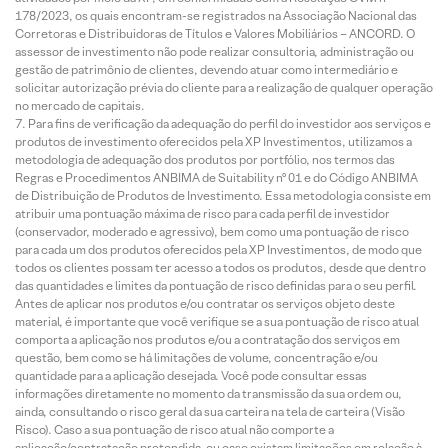
178/2023, os quais encontram-se registrados na Associação Nacional das
Corretoras e Distribuidoras de Títulos e Valores Mobiliários – ANCORD. O
assessor de investimento não pode realizar consultoria, administração ou
gestão de patrimônio de clientes, devendo atuar como intermediário e
solicitar autorização prévia do cliente para a realização de qualquer operação
no mercado de capitais.
Para fins de verificação da adequação do perfil do investidor aos serviços e
produtos de investimento oferecidos pela XP Investimentos, utilizamos a
metodologia de adequação dos produtos por portfólio, nos termos das
Regras e Procedimentos ANBIMA de Suitability nº 01 e do Código ANBIMA
de Distribuição de Produtos de Investimento. Essa metodologia consiste em
atribuir uma pontuação máxima de risco para cada perfil de investidor
(conservador, moderado e agressivo), bem como uma pontuação de risco
para cada um dos produtos oferecidos pela XP Investimentos, de modo que
todos os clientes possam ter acesso a todos os produtos, desde que dentro
das quantidades e limites da pontuação de risco definidas para o seu perfil.
Antes de aplicar nos produtos e/ou contratar os serviços objeto deste
material, é importante que você verifique se a sua pontuação de risco atual
comporta a aplicação nos produtos e/ou a contratação dos serviços em
questão, bem como se há limitações de volume, concentração e/ou
quantidade para a aplicação desejada. Você pode consultar essas
informações diretamente no momento da transmissão da sua ordem ou,
ainda, consultando o risco geral da sua carteira na tela de carteira (Visão
Risco). Caso a sua pontuação de risco atual não comporte a
aplicação/contratação pretendida, ou caso existam limitações em relação à