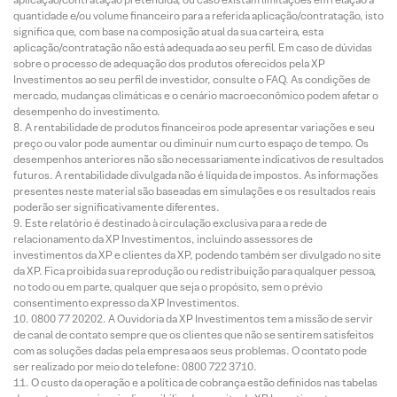
quantidade e/ou volume financeiro para a referida aplicação/contratação, isto
significa que, com base na composição atual da sua carteira, esta
aplicação/contratação não está adequada ao seu perfil. Em caso de dúvidas
sobre o processo de adequação dos produtos oferecidos pela XP
Investimentos ao seu perfil de investidor, consulte o FAQ. As condições de
mercado, mudanças climáticas e o cenário macroeconômico podem afetar o
desempenho do investimento.
A rentabilidade de produtos financeiros pode apresentar variações e seu
preço ou valor pode aumentar ou diminuir num curto espaço de tempo. Os
desempenhos anteriores não são necessariamente indicativos de resultados
futuros. A rentabilidade divulgada não é líquida de impostos. As informações
presentes neste material são baseadas em simulações e os resultados reais
poderão ser significativamente diferentes.
Este relatório é destinado à circulação exclusiva para a rede de
relacionamento da XP Investimentos, incluindo assessores de
investimentos da XP e clientes da XP, podendo também ser divulgado no site
da XP. Fica proibida sua reprodução ou redistribuição para qualquer pessoa,
no todo ou em parte, qualquer que seja o propósito, sem o prévio
consentimento expresso da XP Investimentos.
0800 77 20202. A Ouvidoria da XP Investimentos tem a missão de servir
de canal de contato sempre que os clientes que não se sentirem satisfeitos
com as soluções dadas pela empresa aos seus problemas. O contato pode
ser realizado por meio do telefone: 0800 722 3710.
O custo da operação e a política de cobrança estão definidos nas tabelas