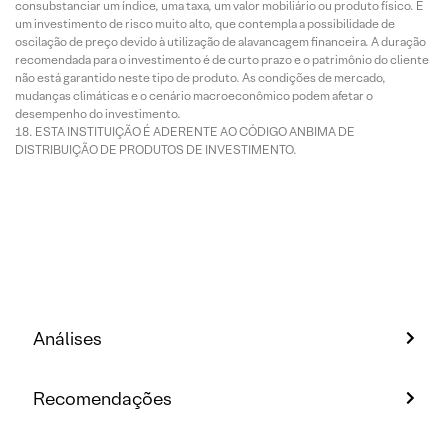
consubstanciar um índice, uma taxa, um valor mobiliário ou produto físico. É
um investimento de risco muito alto, que contempla a possibilidade de
oscilação de preço devido à utilização de alavancagem financeira. A duração
recomendada para o investimento é de curto prazo e o patrimônio do cliente
não está garantido neste tipo de produto. As condições de mercado,
mudanças climáticas e o cenário macroeconômico podem afetar o
desempenho do investimento.
ESTA INSTITUIÇÃO É ADERENTE AO CÓDIGO ANBIMA DE
DISTRIBUIÇÃO DE PRODUTOS DE INVESTIMENTO.
Análises
Recomendações