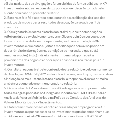
válidas na data de sua divulgação e foram obtidas de fontes públicas. A XP
Investimentos não se responsabiliza por qualquer decisão tomada pelo
cliente com base no presente relatório.
Este relatório foi elaborado considerando a classificação de risco dos
produtos de modo a gerar resultados de alocação para cada perfil de
investidor.
O(s) signatário(s) deste relatório declara(m) que as recomendações
refletem única e exclusivamente suas análises e opiniões pessoais, que
foram produzidas de forma independente, inclusive em relação à XP
Investimentos e que estão sujeitas a modificações sem aviso prévio em
decorrência de alterações nas condições de mercado, e que sua(s)
remuneração(es) é(são) indiretamente influenciada por receitas
provenientes dos negócios e operações financeiras realizadas pela XP
Investimentos.
O analista responsável pelo conteúdo deste relatório e pelo cumprimento
da Resolução CVM nº 20/2021 está indicado acima, sendo que, caso constem
a indicação de mais um analista no relatório, o responsável será o primeiro
analista credenciado a ser mencionado no relatório.
Os analistas da XP Investimentos estão obrigados ao cumprimento de
todas as regras previstas no Código de Conduta da APIMEC Brasil para o
Analista de Valores Mobiliários e na Política de Conduta dos Analistas de
Valores Mobiliários da XP Investimentos.
O atendimento de nossos clientes é realizado por empregados da XP
Investimentos ou por assessores de investimento que desempenham suas
atividades por meio da XP, em conformidade com a Resolução CVM nº