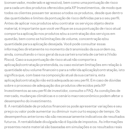
(conservador, moderado e agressivo), bem como uma pontuação de risco
para cada um dos produtos oferecidos pela XP Investimentos, de modo que
todos os clientes possam ter acesso a todos os produtos, desde que dentro
das quantidades e limites da pontuação de risco definidas para o seu perfil.
Antes de aplicar nos produtos e/ou contratar os serviços objeto deste
material, é importante que você verifique se a sua pontuação de risco atual
comporta a aplicação nos produtos e/ou a contratação dos serviços em
questão, bem como se há limitações de volume, concentração e/ou
quantidade para a aplicação desejada. Você pode consultar essas
informações diretamente no momento da transmissão da sua ordem ou,
ainda, consultando o risco geral da sua carteira na tela de carteira (Visão
Risco). Caso a sua pontuação de risco atual não comporte a
aplicação/contratação pretendida, ou caso existam limitações em relação à
quantidade e/ou volume financeiro para a referida aplicação/contratação, isto
significa que, com base na composição atual da sua carteira, esta
aplicação/contratação não está adequada ao seu perfil. Em caso de dúvidas
sobre o processo de adequação dos produtos oferecidos pela XP
Investimentos ao seu perfil de investidor, consulte o FAQ. As condições de
mercado, mudanças climáticas e o cenário macroeconômico podem afetar o
desempenho do investimento.
A rentabilidade de produtos financeiros pode apresentar variações e seu
preço ou valor pode aumentar ou diminuir num curto espaço de tempo. Os
desempenhos anteriores não são necessariamente indicativos de resultados
futuros. A rentabilidade divulgada não é líquida de impostos. As informações
presentes neste material são baseadas em simulações e os resultados reais