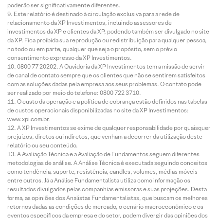
poderão ser significativamente diferentes.
Este relatório é destinado à circulação exclusiva para a rede de
relacionamento da XP Investimentos, incluindo assessores de
investimentos da XP e clientes da XP, podendo também ser divulgado no site
da XP. Fica proibida sua reprodução ou redistribuição para qualquer pessoa,
no todo ou em parte, qualquer que seja o propósito, sem o prévio
consentimento expresso da XP Investimentos.
0800 77 20202. A Ouvidoria da XP Investimentos tem a missão de servir
de canal de contato sempre que os clientes que não se sentirem satisfeitos
com as soluções dadas pela empresa aos seus problemas. O contato pode
ser realizado por meio do telefone: 0800 722 3710.
O custo da operação e a política de cobrança estão definidos nas tabelas
de custos operacionais disponibilizadas no site da XP Investimentos:
www.xpi.com.br.
A XP Investimentos se exime de qualquer responsabilidade por quaisquer
prejuízos, diretos ou indiretos, que venham a decorrer da utilização deste
relatório ou seu conteúdo.
A Avaliação Técnica e a Avaliação de Fundamentos seguem diferentes
metodologias de análise. A Análise Técnica é executada seguindo conceitos
como tendência, suporte, resistência, candles, volumes, médias móveis
entre outros. Já a Análise Fundamentalista utiliza como informação os
resultados divulgados pelas companhias emissoras e suas projeções. Desta
forma, as opiniões dos Analistas Fundamentalistas, que buscam os melhores
retornos dadas as condições de mercado, o cenário macroeconômico e os
eventos específicos da empresa e do setor, podem divergir das opiniões dos