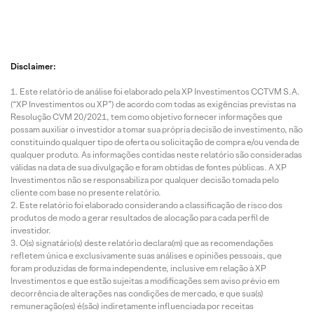
Disclaimer:
Este relatório de análise foi elaborado pela XP Investimentos CCTVM S.A.
(“XP Investimentos ou XP”) de acordo com todas as exigências previstas na
Resolução CVM 20/2021, tem como objetivo fornecer informações que
possam auxiliar o investidor a tomar sua própria decisão de investimento, não
constituindo qualquer tipo de oferta ou solicitação de compra e/ou venda de
qualquer produto. As informações contidas neste relatório são consideradas
válidas na data de sua divulgação e foram obtidas de fontes públicas. A XP
Investimentos não se responsabiliza por qualquer decisão tomada pelo
cliente com base no presente relatório.
Este relatório foi elaborado considerando a classificação de risco dos
produtos de modo a gerar resultados de alocação para cada perfil de
investidor.
O(s) signatário(s) deste relatório declara(m) que as recomendações
refletem única e exclusivamente suas análises e opiniões pessoais, que
foram produzidas de forma independente, inclusive em relação à XP
Investimentos e que estão sujeitas a modificações sem aviso prévio em
decorrência de alterações nas condições de mercado, e que sua(s)
remuneração(es) é(são) indiretamente influenciada por receitas