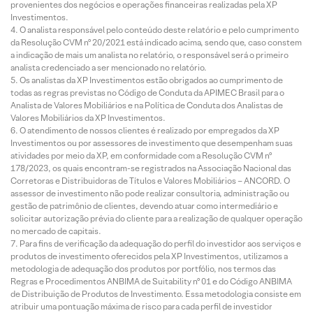
provenientes dos negócios e operações financeiras realizadas pela XP
Investimentos.
O analista responsável pelo conteúdo deste relatório e pelo cumprimento
da Resolução CVM nº 20/2021 está indicado acima, sendo que, caso constem
a indicação de mais um analista no relatório, o responsável será o primeiro
analista credenciado a ser mencionado no relatório.
Os analistas da XP Investimentos estão obrigados ao cumprimento de
todas as regras previstas no Código de Conduta da APIMEC Brasil para o
Analista de Valores Mobiliários e na Política de Conduta dos Analistas de
Valores Mobiliários da XP Investimentos.
O atendimento de nossos clientes é realizado por empregados da XP
Investimentos ou por assessores de investimento que desempenham suas
atividades por meio da XP, em conformidade com a Resolução CVM nº
178/2023, os quais encontram-se registrados na Associação Nacional das
Corretoras e Distribuidoras de Títulos e Valores Mobiliários – ANCORD. O
assessor de investimento não pode realizar consultoria, administração ou
gestão de patrimônio de clientes, devendo atuar como intermediário e
solicitar autorização prévia do cliente para a realização de qualquer operação
no mercado de capitais.
Para fins de verificação da adequação do perfil do investidor aos serviços e
produtos de investimento oferecidos pela XP Investimentos, utilizamos a
metodologia de adequação dos produtos por portfólio, nos termos das
Regras e Procedimentos ANBIMA de Suitability nº 01 e do Código ANBIMA
de Distribuição de Produtos de Investimento. Essa metodologia consiste em
atribuir uma pontuação máxima de risco para cada perfil de investidor