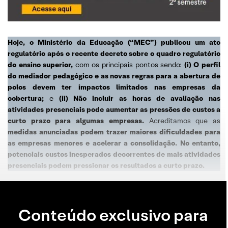
Hoje, o Ministério da Educação (“MEC”) publicou um ato
regulatório após o recente decreto sobre o quadro regulatório
do ensino superior,
com os principais pontos sendo:
(i) O perfil
do mediador pedagógico e as novas regras para a abertura de
polos devem ter impactos limitados nas empresas da
cobertura;
e
(ii) Não incluir as horas de avaliação nas
atividades presenciais pode aumentar as pressões de custos a
curto prazo para algumas empresas.
Acreditamos que as
medidas anunciadas podem trazer maiores dificuldades para
as empresas menores e acelerar a consolidação. No entanto,
potenciais custos inesperados decorrentes de mais atividades
presenciais podem pressionar os resultados a curto prazo.
Conteúdo exclusivo para