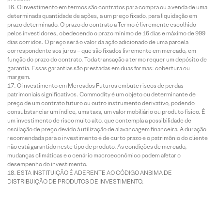
O investimento em termos são contratos para compra ou a venda de uma
determinada quantidade de ações, a um preço fixado, para liquidação em
prazo determinado. O prazo do contrato a Termo é livremente escolhido
pelos investidores, obedecendo o prazo mínimo de 16 dias e máximo de 999
dias corridos. O preço será o valor da ação adicionado de uma parcela
correspondente aos juros – que são fixados livremente em mercado, em
função do prazo do contrato. Toda transação a termo requer um depósito de
garantia. Essas garantias são prestadas em duas formas: cobertura ou
margem.
O investimento em Mercados Futuros embute riscos de perdas
patrimoniais significativos. Commodity é um objeto ou determinante de
preço de um contrato futuro ou outro instrumento derivativo, podendo
consubstanciar um índice, uma taxa, um valor mobiliário ou produto físico. É
um investimento de risco muito alto, que contempla a possibilidade de
oscilação de preço devido à utilização de alavancagem financeira. A duração
recomendada para o investimento é de curto prazo e o patrimônio do cliente
não está garantido neste tipo de produto. As condições de mercado,
mudanças climáticas e o cenário macroeconômico podem afetar o
desempenho do investimento.
ESTA INSTITUIÇÃO É ADERENTE AO CÓDIGO ANBIMA DE
DISTRIBUIÇÃO DE PRODUTOS DE INVESTIMENTO.