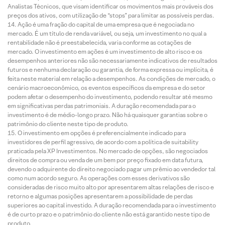
Analistas Técnicos, que visam identificar os movimentos mais prováveis dos
preços dos ativos, com utilização de “stops” para limitar as possíveis perdas.
Ação é uma fração do capital de uma empresa que é negociada no
mercado. É um título de renda variável, ou seja, um investimento no qual a
rentabilidade não é preestabelecida, varia conforme as cotações de
mercado. O investimento em ações é um investimento de alto risco e os
desempenhos anteriores não são necessariamente indicativos de resultados
futuros e nenhuma declaração ou garantia, de forma expressa ou implícita, é
feita neste material em relação a desempenhos. As condições de mercado, o
cenário macroeconômico, os eventos específicos da empresa e do setor
podem afetar o desempenho do investimento, podendo resultar até mesmo
em significativas perdas patrimoniais. A duração recomendada para o
investimento é de médio-longo prazo. Não há quaisquer garantias sobre o
patrimônio do cliente neste tipo de produto.
O investimento em opções é preferencialmente indicado para
investidores de perfil agressivo, de acordo com a política de suitability
praticada pela XP Investimentos. No mercado de opções, são negociados
direitos de compra ou venda de um bem por preço fixado em data futura,
devendo o adquirente do direito negociado pagar um prêmio ao vendedor tal
como num acordo seguro. As operações com esses derivativos são
consideradas de risco muito alto por apresentarem altas relações de risco e
retorno e algumas posições apresentarem a possibilidade de perdas
superiores ao capital investido. A duração recomendada para o investimento
é de curto prazo e o patrimônio do cliente não está garantido neste tipo de
produto.