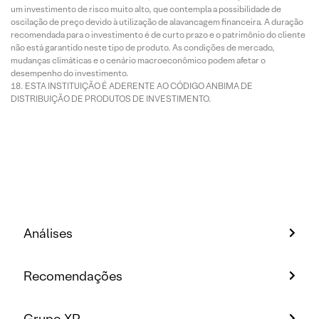
um investimento de risco muito alto, que contempla a possibilidade de
oscilação de preço devido à utilização de alavancagem financeira. A duração
recomendada para o investimento é de curto prazo e o patrimônio do cliente
não está garantido neste tipo de produto. As condições de mercado,
mudanças climáticas e o cenário macroeconômico podem afetar o
desempenho do investimento.
ESTA INSTITUIÇÃO É ADERENTE AO CÓDIGO ANBIMA DE
DISTRIBUIÇÃO DE PRODUTOS DE INVESTIMENTO.
Análises
Recomendações
Grupo XP