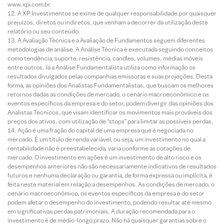
www.xpi.com.br.
A XP Investimentos se exime de qualquer responsabilidade por quaisquer
prejuízos, diretos ou indiretos, que venham a decorrer da utilização deste
relatório ou seu conteúdo.
A Avaliação Técnica e a Avaliação de Fundamentos seguem diferentes
metodologias de análise. A Análise Técnica é executada seguindo conceitos
como tendência, suporte, resistência, candles, volumes, médias móveis
entre outros. Já a Análise Fundamentalista utiliza como informação os
resultados divulgados pelas companhias emissoras e suas projeções. Desta
forma, as opiniões dos Analistas Fundamentalistas, que buscam os melhores
retornos dadas as condições de mercado, o cenário macroeconômico e os
eventos específicos da empresa e do setor, podem divergir das opiniões dos
Analistas Técnicos, que visam identificar os movimentos mais prováveis dos
preços dos ativos, com utilização de “stops” para limitar as possíveis perdas.
Ação é uma fração do capital de uma empresa que é negociada no
mercado. É um título de renda variável, ou seja, um investimento no qual a
rentabilidade não é preestabelecida, varia conforme as cotações de
mercado. O investimento em ações é um investimento de alto risco e os
desempenhos anteriores não são necessariamente indicativos de resultados
futuros e nenhuma declaração ou garantia, de forma expressa ou implícita, é
feita neste material em relação a desempenhos. As condições de mercado, o
cenário macroeconômico, os eventos específicos da empresa e do setor
podem afetar o desempenho do investimento, podendo resultar até mesmo
em significativas perdas patrimoniais. A duração recomendada para o
investimento é de médio-longo prazo. Não há quaisquer garantias sobre o