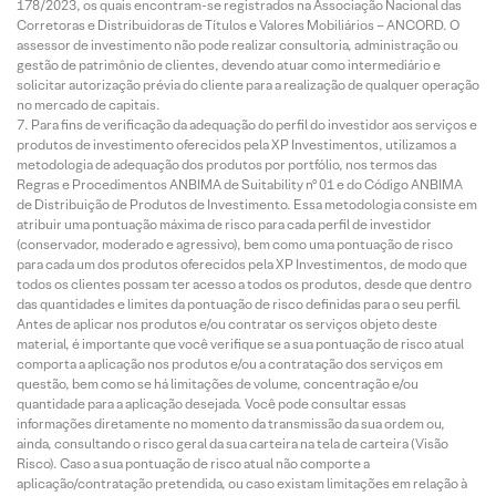
178/2023, os quais encontram-se registrados na Associação Nacional das
Corretoras e Distribuidoras de Títulos e Valores Mobiliários – ANCORD. O
assessor de investimento não pode realizar consultoria, administração ou
gestão de patrimônio de clientes, devendo atuar como intermediário e
solicitar autorização prévia do cliente para a realização de qualquer operação
no mercado de capitais.
Para fins de verificação da adequação do perfil do investidor aos serviços e
produtos de investimento oferecidos pela XP Investimentos, utilizamos a
metodologia de adequação dos produtos por portfólio, nos termos das
Regras e Procedimentos ANBIMA de Suitability nº 01 e do Código ANBIMA
de Distribuição de Produtos de Investimento. Essa metodologia consiste em
atribuir uma pontuação máxima de risco para cada perfil de investidor
(conservador, moderado e agressivo), bem como uma pontuação de risco
para cada um dos produtos oferecidos pela XP Investimentos, de modo que
todos os clientes possam ter acesso a todos os produtos, desde que dentro
das quantidades e limites da pontuação de risco definidas para o seu perfil.
Antes de aplicar nos produtos e/ou contratar os serviços objeto deste
material, é importante que você verifique se a sua pontuação de risco atual
comporta a aplicação nos produtos e/ou a contratação dos serviços em
questão, bem como se há limitações de volume, concentração e/ou
quantidade para a aplicação desejada. Você pode consultar essas
informações diretamente no momento da transmissão da sua ordem ou,
ainda, consultando o risco geral da sua carteira na tela de carteira (Visão
Risco). Caso a sua pontuação de risco atual não comporte a
aplicação/contratação pretendida, ou caso existam limitações em relação à