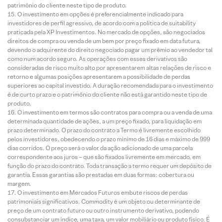
patrimônio do cliente neste tipo de produto.
O investimento em opções é preferencialmente indicado para
investidores de perfil agressivo, de acordo com a política de suitability
praticada pela XP Investimentos. No mercado de opções, são negociados
direitos de compra ou venda de um bem por preço fixado em data futura,
devendo o adquirente do direito negociado pagar um prêmio ao vendedor tal
como num acordo seguro. As operações com esses derivativos são
consideradas de risco muito alto por apresentarem altas relações de risco e
retorno e algumas posições apresentarem a possibilidade de perdas
superiores ao capital investido. A duração recomendada para o investimento
é de curto prazo e o patrimônio do cliente não está garantido neste tipo de
produto.
O investimento em termos são contratos para compra ou a venda de uma
determinada quantidade de ações, a um preço fixado, para liquidação em
prazo determinado. O prazo do contrato a Termo é livremente escolhido
pelos investidores, obedecendo o prazo mínimo de 16 dias e máximo de 999
dias corridos. O preço será o valor da ação adicionado de uma parcela
correspondente aos juros – que são fixados livremente em mercado, em
função do prazo do contrato. Toda transação a termo requer um depósito de
garantia. Essas garantias são prestadas em duas formas: cobertura ou
margem.
O investimento em Mercados Futuros embute riscos de perdas
patrimoniais significativos. Commodity é um objeto ou determinante de
preço de um contrato futuro ou outro instrumento derivativo, podendo
consubstanciar um índice, uma taxa, um valor mobiliário ou produto físico. É