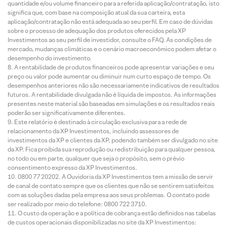
quantidade e/ou volume financeiro para a referida aplicação/contratação, isto
significa que, com base na composição atual da sua carteira, esta
aplicação/contratação não está adequada ao seu perfil. Em caso de dúvidas
sobre o processo de adequação dos produtos oferecidos pela XP
Investimentos ao seu perfil de investidor, consulte o FAQ. As condições de
mercado, mudanças climáticas e o cenário macroeconômico podem afetar o
desempenho do investimento.
A rentabilidade de produtos financeiros pode apresentar variações e seu
preço ou valor pode aumentar ou diminuir num curto espaço de tempo. Os
desempenhos anteriores não são necessariamente indicativos de resultados
futuros. A rentabilidade divulgada não é líquida de impostos. As informações
presentes neste material são baseadas em simulações e os resultados reais
poderão ser significativamente diferentes.
Este relatório é destinado à circulação exclusiva para a rede de
relacionamento da XP Investimentos, incluindo assessores de
investimentos da XP e clientes da XP, podendo também ser divulgado no site
da XP. Fica proibida sua reprodução ou redistribuição para qualquer pessoa,
no todo ou em parte, qualquer que seja o propósito, sem o prévio
consentimento expresso da XP Investimentos.
0800 77 20202. A Ouvidoria da XP Investimentos tem a missão de servir
de canal de contato sempre que os clientes que não se sentirem satisfeitos
com as soluções dadas pela empresa aos seus problemas. O contato pode
ser realizado por meio do telefone: 0800 722 3710.
O custo da operação e a política de cobrança estão definidos nas tabelas
de custos operacionais disponibilizadas no site da XP Investimentos: