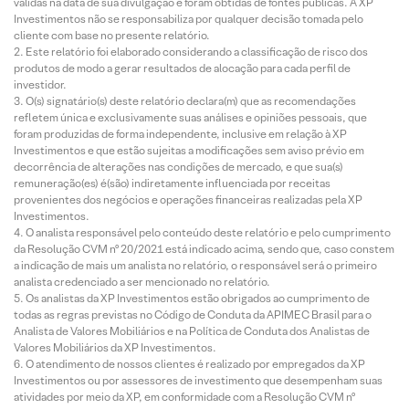
válidas na data de sua divulgação e foram obtidas de fontes públicas. A XP
Investimentos não se responsabiliza por qualquer decisão tomada pelo
cliente com base no presente relatório.
Este relatório foi elaborado considerando a classificação de risco dos
produtos de modo a gerar resultados de alocação para cada perfil de
investidor.
O(s) signatário(s) deste relatório declara(m) que as recomendações
refletem única e exclusivamente suas análises e opiniões pessoais, que
foram produzidas de forma independente, inclusive em relação à XP
Investimentos e que estão sujeitas a modificações sem aviso prévio em
decorrência de alterações nas condições de mercado, e que sua(s)
remuneração(es) é(são) indiretamente influenciada por receitas
provenientes dos negócios e operações financeiras realizadas pela XP
Investimentos.
O analista responsável pelo conteúdo deste relatório e pelo cumprimento
da Resolução CVM nº 20/2021 está indicado acima, sendo que, caso constem
a indicação de mais um analista no relatório, o responsável será o primeiro
analista credenciado a ser mencionado no relatório.
Os analistas da XP Investimentos estão obrigados ao cumprimento de
todas as regras previstas no Código de Conduta da APIMEC Brasil para o
Analista de Valores Mobiliários e na Política de Conduta dos Analistas de
Valores Mobiliários da XP Investimentos.
O atendimento de nossos clientes é realizado por empregados da XP
Investimentos ou por assessores de investimento que desempenham suas
atividades por meio da XP, em conformidade com a Resolução CVM nº