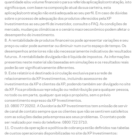
quantidade e/ou volume financeiro para a referida aplicação/contratação, isto
significa que, com base na composição atual da sua carteira, esta
aplicação/contratação não está adequada ao seu perfil. Em caso de dúvidas
sobre o processo de adequação dos produtos oferecidos pela XP
Investimentos ao seu perfil de investidor, consulte o FAQ. As condições de
mercado, mudanças climáticas e o cenário macroeconômico podem afetar o
desempenho do investimento.
A rentabilidade de produtos financeiros pode apresentar variações e seu
preço ou valor pode aumentar ou diminuir num curto espaço de tempo. Os
desempenhos anteriores não são necessariamente indicativos de resultados
futuros. A rentabilidade divulgada não é líquida de impostos. As informações
presentes neste material são baseadas em simulações e os resultados reais
poderão ser significativamente diferentes.
Este relatório é destinado à circulação exclusiva para a rede de
relacionamento da XP Investimentos, incluindo assessores de
investimentos da XP e clientes da XP, podendo também ser divulgado no site
da XP. Fica proibida sua reprodução ou redistribuição para qualquer pessoa,
no todo ou em parte, qualquer que seja o propósito, sem o prévio
consentimento expresso da XP Investimentos.
0800 77 20202. A Ouvidoria da XP Investimentos tem a missão de servir
de canal de contato sempre que os clientes que não se sentirem satisfeitos
com as soluções dadas pela empresa aos seus problemas. O contato pode
ser realizado por meio do telefone: 0800 722 3710.
O custo da operação e a política de cobrança estão definidos nas tabelas
de custos operacionais disponibilizadas no site da XP Investimentos: