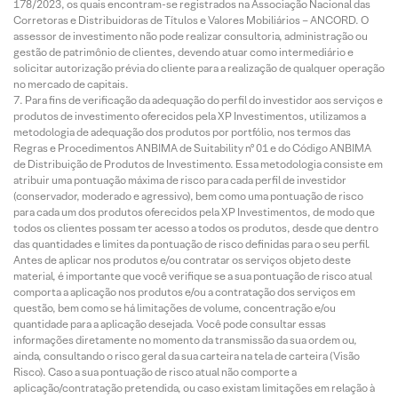
178/2023, os quais encontram-se registrados na Associação Nacional das
Corretoras e Distribuidoras de Títulos e Valores Mobiliários – ANCORD. O
assessor de investimento não pode realizar consultoria, administração ou
gestão de patrimônio de clientes, devendo atuar como intermediário e
solicitar autorização prévia do cliente para a realização de qualquer operação
no mercado de capitais.
Para fins de verificação da adequação do perfil do investidor aos serviços e
produtos de investimento oferecidos pela XP Investimentos, utilizamos a
metodologia de adequação dos produtos por portfólio, nos termos das
Regras e Procedimentos ANBIMA de Suitability nº 01 e do Código ANBIMA
de Distribuição de Produtos de Investimento. Essa metodologia consiste em
atribuir uma pontuação máxima de risco para cada perfil de investidor
(conservador, moderado e agressivo), bem como uma pontuação de risco
para cada um dos produtos oferecidos pela XP Investimentos, de modo que
todos os clientes possam ter acesso a todos os produtos, desde que dentro
das quantidades e limites da pontuação de risco definidas para o seu perfil.
Antes de aplicar nos produtos e/ou contratar os serviços objeto deste
material, é importante que você verifique se a sua pontuação de risco atual
comporta a aplicação nos produtos e/ou a contratação dos serviços em
questão, bem como se há limitações de volume, concentração e/ou
quantidade para a aplicação desejada. Você pode consultar essas
informações diretamente no momento da transmissão da sua ordem ou,
ainda, consultando o risco geral da sua carteira na tela de carteira (Visão
Risco). Caso a sua pontuação de risco atual não comporte a
aplicação/contratação pretendida, ou caso existam limitações em relação à