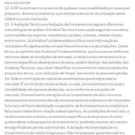
www.xpi.com.br.
A XP Investimentos se exime de qualquer responsabilidade por quaisquer
prejuízos, diretos ou indiretos, que venham a decorrer da utilização deste
relatório ou seu conteúdo.
A Avaliação Técnica e a Avaliação de Fundamentos seguem diferentes
metodologias de análise. A Análise Técnica é executada seguindo conceitos
como tendência, suporte, resistência, candles, volumes, médias móveis
entre outros. Já a Análise Fundamentalista utiliza como informação os
resultados divulgados pelas companhias emissoras e suas projeções. Desta
forma, as opiniões dos Analistas Fundamentalistas, que buscam os melhores
retornos dadas as condições de mercado, o cenário macroeconômico e os
eventos específicos da empresa e do setor, podem divergir das opiniões dos
Analistas Técnicos, que visam identificar os movimentos mais prováveis dos
preços dos ativos, com utilização de “stops” para limitar as possíveis perdas.
Ação é uma fração do capital de uma empresa que é negociada no
mercado. É um título de renda variável, ou seja, um investimento no qual a
rentabilidade não é preestabelecida, varia conforme as cotações de
mercado. O investimento em ações é um investimento de alto risco e os
desempenhos anteriores não são necessariamente indicativos de resultados
futuros e nenhuma declaração ou garantia, de forma expressa ou implícita, é
feita neste material em relação a desempenhos. As condições de mercado, o
cenário macroeconômico, os eventos específicos da empresa e do setor
podem afetar o desempenho do investimento, podendo resultar até mesmo
em significativas perdas patrimoniais. A duração recomendada para o
investimento é de médio-longo prazo. Não há quaisquer garantias sobre o