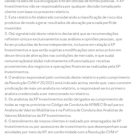
válidas na data de sua divulgação e foram obtidas de fontes públicas. A XP
Investimentos não se responsabiliza por qualquer decisão tomada pelo
cliente com base no presente relatório.
Este relatório foi elaborado considerando a classificação de risco dos
produtos de modo a gerar resultados de alocação para cada perfil de
investidor.
O(s) signatário(s) deste relatório declara(m) que as recomendações
refletem única e exclusivamente suas análises e opiniões pessoais, que
foram produzidas de forma independente, inclusive em relação à XP
Investimentos e que estão sujeitas a modificações sem aviso prévio em
decorrência de alterações nas condições de mercado, e que sua(s)
remuneração(es) é(são) indiretamente influenciada por receitas
provenientes dos negócios e operações financeiras realizadas pela XP
Investimentos.
O analista responsável pelo conteúdo deste relatório e pelo cumprimento
da Resolução CVM nº 20/2021 está indicado acima, sendo que, caso constem
a indicação de mais um analista no relatório, o responsável será o primeiro
analista credenciado a ser mencionado no relatório.
Os analistas da XP Investimentos estão obrigados ao cumprimento de
todas as regras previstas no Código de Conduta da APIMEC Brasil para o
Analista de Valores Mobiliários e na Política de Conduta dos Analistas de
Valores Mobiliários da XP Investimentos.
O atendimento de nossos clientes é realizado por empregados da XP
Investimentos ou por assessores de investimento que desempenham suas
atividades por meio da XP, em conformidade com a Resolução CVM nº