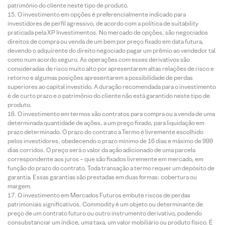
patrimônio do cliente neste tipo de produto.
O investimento em opções é preferencialmente indicado para
investidores de perfil agressivo, de acordo com a política de suitability
praticada pela XP Investimentos. No mercado de opções, são negociados
direitos de compra ou venda de um bem por preço fixado em data futura,
devendo o adquirente do direito negociado pagar um prêmio ao vendedor tal
como num acordo seguro. As operações com esses derivativos são
consideradas de risco muito alto por apresentarem altas relações de risco e
retorno e algumas posições apresentarem a possibilidade de perdas
superiores ao capital investido. A duração recomendada para o investimento
é de curto prazo e o patrimônio do cliente não está garantido neste tipo de
produto.
O investimento em termos são contratos para compra ou a venda de uma
determinada quantidade de ações, a um preço fixado, para liquidação em
prazo determinado. O prazo do contrato a Termo é livremente escolhido
pelos investidores, obedecendo o prazo mínimo de 16 dias e máximo de 999
dias corridos. O preço será o valor da ação adicionado de uma parcela
correspondente aos juros – que são fixados livremente em mercado, em
função do prazo do contrato. Toda transação a termo requer um depósito de
garantia. Essas garantias são prestadas em duas formas: cobertura ou
margem.
O investimento em Mercados Futuros embute riscos de perdas
patrimoniais significativos. Commodity é um objeto ou determinante de
preço de um contrato futuro ou outro instrumento derivativo, podendo
consubstanciar um índice, uma taxa, um valor mobiliário ou produto físico. É