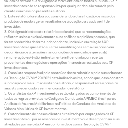
válidas na data de sua divulgação e foram obtidas de fontes públicas. A XP
Investimentos não se responsabiliza por qualquer decisão tomada pelo
cliente com base no presente relatório.
Este relatório foi elaborado considerando a classificação de risco dos
produtos de modo a gerar resultados de alocação para cada perfil de
investidor.
O(s) signatário(s) deste relatório declara(m) que as recomendações
refletem única e exclusivamente suas análises e opiniões pessoais, que
foram produzidas de forma independente, inclusive em relação à XP
Investimentos e que estão sujeitas a modificações sem aviso prévio em
decorrência de alterações nas condições de mercado, e que sua(s)
remuneração(es) é(são) indiretamente influenciada por receitas
provenientes dos negócios e operações financeiras realizadas pela XP
Investimentos.
O analista responsável pelo conteúdo deste relatório e pelo cumprimento
da Resolução CVM nº 20/2021 está indicado acima, sendo que, caso constem
a indicação de mais um analista no relatório, o responsável será o primeiro
analista credenciado a ser mencionado no relatório.
Os analistas da XP Investimentos estão obrigados ao cumprimento de
todas as regras previstas no Código de Conduta da APIMEC Brasil para o
Analista de Valores Mobiliários e na Política de Conduta dos Analistas de
Valores Mobiliários da XP Investimentos.
O atendimento de nossos clientes é realizado por empregados da XP
Investimentos ou por assessores de investimento que desempenham suas
atividades por meio da XP, em conformidade com a Resolução CVM nº