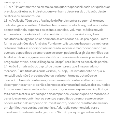
www.xpi.com.br.
A XP Investimentos se exime de qualquer responsabilidade por quaisquer
prejuízos, diretos ou indiretos, que venham a decorrer da utilização deste
relatório ou seu conteúdo.
A Avaliação Técnica e a Avaliação de Fundamentos seguem diferentes
metodologias de análise. A Análise Técnica é executada seguindo conceitos
como tendência, suporte, resistência, candles, volumes, médias móveis
entre outros. Já a Análise Fundamentalista utiliza como informação os
resultados divulgados pelas companhias emissoras e suas projeções. Desta
forma, as opiniões dos Analistas Fundamentalistas, que buscam os melhores
retornos dadas as condições de mercado, o cenário macroeconômico e os
eventos específicos da empresa e do setor, podem divergir das opiniões dos
Analistas Técnicos, que visam identificar os movimentos mais prováveis dos
preços dos ativos, com utilização de “stops” para limitar as possíveis perdas.
Ação é uma fração do capital de uma empresa que é negociada no
mercado. É um título de renda variável, ou seja, um investimento no qual a
rentabilidade não é preestabelecida, varia conforme as cotações de
mercado. O investimento em ações é um investimento de alto risco e os
desempenhos anteriores não são necessariamente indicativos de resultados
futuros e nenhuma declaração ou garantia, de forma expressa ou implícita, é
feita neste material em relação a desempenhos. As condições de mercado, o
cenário macroeconômico, os eventos específicos da empresa e do setor
podem afetar o desempenho do investimento, podendo resultar até mesmo
em significativas perdas patrimoniais. A duração recomendada para o
investimento é de médio-longo prazo. Não há quaisquer garantias sobre o