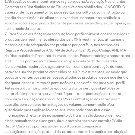
178/2023, os quais encontram-se registrados na Associação Nacional das
Corretoras e Distribuidoras de Títulos e Valores Mobiliários – ANCORD. O
assessor de investimento não pode realizar consultoria, administração ou
gestão de patrimônio de clientes, devendo atuar como intermediário e
solicitar autorização prévia do cliente para a realização de qualquer operação
no mercado de capitais.
Para fins de verificação da adequação do perfil do investidor aos serviços e
produtos de investimento oferecidos pela XP Investimentos, utilizamos a
metodologia de adequação dos produtos por portfólio, nos termos das
Regras e Procedimentos ANBIMA de Suitability nº 01 e do Código ANBIMA
de Distribuição de Produtos de Investimento. Essa metodologia consiste em
atribuir uma pontuação máxima de risco para cada perfil de investidor
(conservador, moderado e agressivo), bem como uma pontuação de risco
para cada um dos produtos oferecidos pela XP Investimentos, de modo que
todos os clientes possam ter acesso a todos os produtos, desde que dentro
das quantidades e limites da pontuação de risco definidas para o seu perfil.
Antes de aplicar nos produtos e/ou contratar os serviços objeto deste
material, é importante que você verifique se a sua pontuação de risco atual
comporta a aplicação nos produtos e/ou a contratação dos serviços em
questão, bem como se há limitações de volume, concentração e/ou
quantidade para a aplicação desejada. Você pode consultar essas
informações diretamente no momento da transmissão da sua ordem ou,
ainda, consultando o risco geral da sua carteira na tela de carteira (Visão
Risco). Caso a sua pontuação de risco atual não comporte a
aplicação/contratação pretendida, ou caso existam limitações em relação à