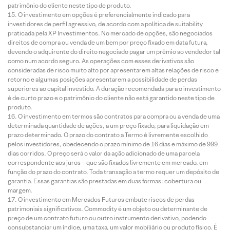
patrimônio do cliente neste tipo de produto.
O investimento em opções é preferencialmente indicado para
investidores de perfil agressivo, de acordo com a política de suitability
praticada pela XP Investimentos. No mercado de opções, são negociados
direitos de compra ou venda de um bem por preço fixado em data futura,
devendo o adquirente do direito negociado pagar um prêmio ao vendedor tal
como num acordo seguro. As operações com esses derivativos são
consideradas de risco muito alto por apresentarem altas relações de risco e
retorno e algumas posições apresentarem a possibilidade de perdas
superiores ao capital investido. A duração recomendada para o investimento
é de curto prazo e o patrimônio do cliente não está garantido neste tipo de
produto.
O investimento em termos são contratos para compra ou a venda de uma
determinada quantidade de ações, a um preço fixado, para liquidação em
prazo determinado. O prazo do contrato a Termo é livremente escolhido
pelos investidores, obedecendo o prazo mínimo de 16 dias e máximo de 999
dias corridos. O preço será o valor da ação adicionado de uma parcela
correspondente aos juros – que são fixados livremente em mercado, em
função do prazo do contrato. Toda transação a termo requer um depósito de
garantia. Essas garantias são prestadas em duas formas: cobertura ou
margem.
O investimento em Mercados Futuros embute riscos de perdas
patrimoniais significativos. Commodity é um objeto ou determinante de
preço de um contrato futuro ou outro instrumento derivativo, podendo
consubstanciar um índice, uma taxa, um valor mobiliário ou produto físico. É