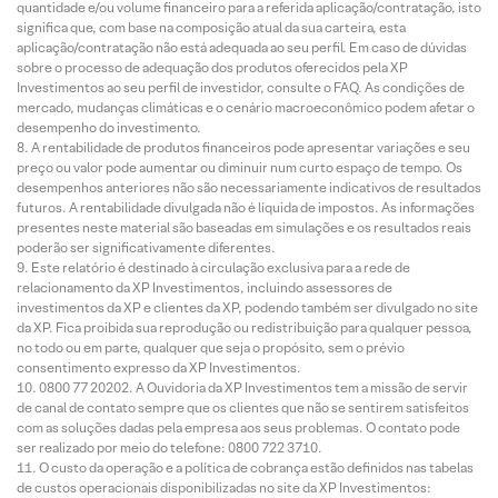
quantidade e/ou volume financeiro para a referida aplicação/contratação, isto
significa que, com base na composição atual da sua carteira, esta
aplicação/contratação não está adequada ao seu perfil. Em caso de dúvidas
sobre o processo de adequação dos produtos oferecidos pela XP
Investimentos ao seu perfil de investidor, consulte o FAQ. As condições de
mercado, mudanças climáticas e o cenário macroeconômico podem afetar o
desempenho do investimento.
A rentabilidade de produtos financeiros pode apresentar variações e seu
preço ou valor pode aumentar ou diminuir num curto espaço de tempo. Os
desempenhos anteriores não são necessariamente indicativos de resultados
futuros. A rentabilidade divulgada não é líquida de impostos. As informações
presentes neste material são baseadas em simulações e os resultados reais
poderão ser significativamente diferentes.
Este relatório é destinado à circulação exclusiva para a rede de
relacionamento da XP Investimentos, incluindo assessores de
investimentos da XP e clientes da XP, podendo também ser divulgado no site
da XP. Fica proibida sua reprodução ou redistribuição para qualquer pessoa,
no todo ou em parte, qualquer que seja o propósito, sem o prévio
consentimento expresso da XP Investimentos.
0800 77 20202. A Ouvidoria da XP Investimentos tem a missão de servir
de canal de contato sempre que os clientes que não se sentirem satisfeitos
com as soluções dadas pela empresa aos seus problemas. O contato pode
ser realizado por meio do telefone: 0800 722 3710.
O custo da operação e a política de cobrança estão definidos nas tabelas
de custos operacionais disponibilizadas no site da XP Investimentos: