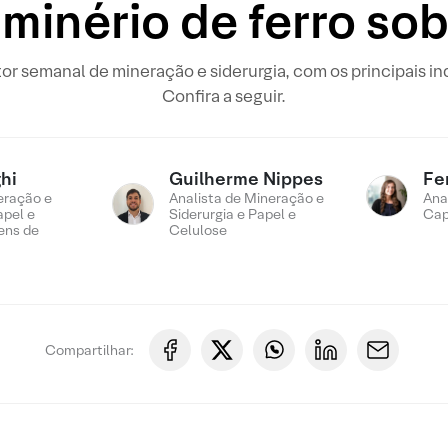
 minério de ferro so
or semanal de mineração e siderurgia, com os principais i
Confira a seguir.
hi
Guilherme Nippes
Fe
eração e
Analista de Mineração e
Ana
apel e
Siderurgia e Papel e
Cap
ens de
Celulose
Compartilhar: