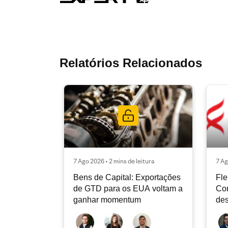
Relatórios Relacionados
7 Ago 2026 • 2 mins de leitura
7 Ag
Bens de Capital: Exportações
Fle
de GTD para os EUA voltam a
Co
ganhar momentum
des
dev
atu