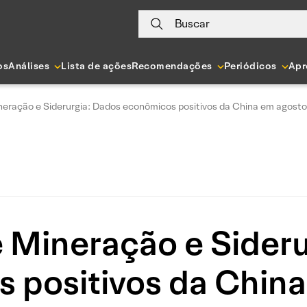
Buscar
os
Análises
Lista de ações
Recomendações
Periódicos
Apr
eração e Siderurgia: Dados econômicos positivos da China em agosto;
 Mineração e Sideru
 positivos da China