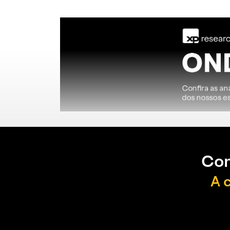
Con
A 