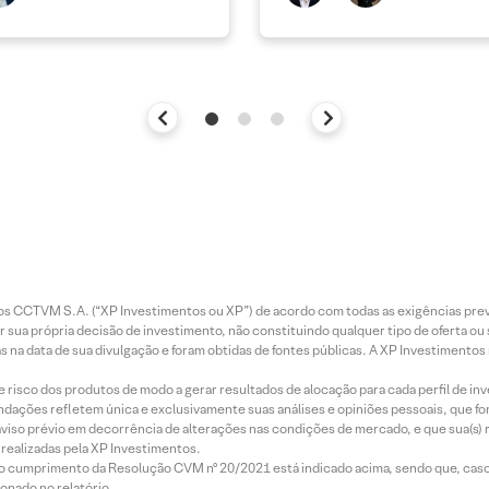
entos CCTVM S.A. (“XP Investimentos ou XP”) de acordo com todas as exigências p
r sua própria decisão de investimento, não constituindo qualquer tipo de oferta ou
s na data de sua divulgação e foram obtidas de fontes públicas. A XP Investimentos
e risco dos produtos de modo a gerar resultados de alocação para cada perfil de inv
mendações refletem única e exclusivamente suas análises e opiniões pessoais, que 
aviso prévio em decorrência de alterações nas condições de mercado, e que sua(s)
realizadas pela XP Investimentos.
lo cumprimento da Resolução CVM nº 20/2021 está indicado acima, sendo que, caso 
onado no relatório.