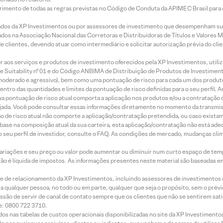
imento de todas as regras previstas no Código de Conduta da APIMEC Brasil para o 
ados da XP Investimentos ou por assessores de investimento que desempenham sua
os na Associação Nacional das Corretoras e Distribuidoras de Títulos e Valores 
de clientes, devendo atuar como intermediário e solicitar autorização prévia do cl
idor aos serviços e produtos de investimento oferecidos pela XP Investimentos, uti
 Suitability nº 01 e do Código ANBIMA de Distribuição de Produtos de Investimen
r, moderado e agressivo), bem como uma pontuação de risco para cada um dos produ
ntro das quantidades e limites da pontuação de risco definidas para o seu perfil. A
 sua pontuação de risco atual comporta a aplicação nos produtos e/ou a contratação
jada. Você pode consultar essas informações diretamente no momento da transmissã
ação de risco atual não comporte a aplicação/contratação pretendida, ou caso exista
m base na composição atual da sua carteira, esta aplicação/contratação não está ad
 seu perfil de investidor, consulte o FAQ. As condições de mercado, mudanças cl
 variações e seu preço ou valor pode aumentar ou diminuir num curto espaço de t
 não é líquida de impostos. As informações presentes neste material são baseadas e
rede de relacionamento da XP Investimentos, incluindo assessores de investimentos
ara qualquer pessoa, no todo ou em parte, qualquer que seja o propósito, sem o pr
ssão de servir de canal de contato sempre que os clientes que não se sentirem sat
e: 0800 722 3710.
dos nas tabelas de custos operacionais disponibilizadas no site da XP Investimento