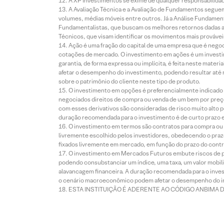
A XP Investimentos se exime de qualquer responsabilidade
A Avaliação Técnica e a Avaliação de Fundamentos seguem
volumes, médias móveis entre outros. Já a Análise Fundament
Fundamentalistas, que buscam os melhores retornos dadas as
Técnicos, que visam identificar os movimentos mais prováveis 
Ação é uma fração do capital de uma empresa que é negoci
cotações de mercado. O investimento em ações é um investi
garantia, de forma expressa ou implícita, é feita neste ma
afetar o desempenho do investimento, podendo resultar até 
sobre o patrimônio do cliente neste tipo de produto.
O investimento em opções é preferencialmente indicado pa
negociados direitos de compra ou venda de um bem por preço
com esses derivativos são consideradas de risco muito alto p
duração recomendada para o investimento é de curto prazo e 
O investimento em termos são contratos para compra ou a
livremente escolhido pelos investidores, obedecendo o prazo
fixados livremente em mercado, em função do prazo do contr
O investimento em Mercados Futuros embute riscos de pe
podendo consubstanciar um índice, uma taxa, um valor mobiliá
alavancagem financeira. A duração recomendada para o invest
o cenário macroeconômico podem afetar o desempenho do i
ESTA INSTITUIÇÃO É ADERENTE AO CÓDIGO ANBIMA 