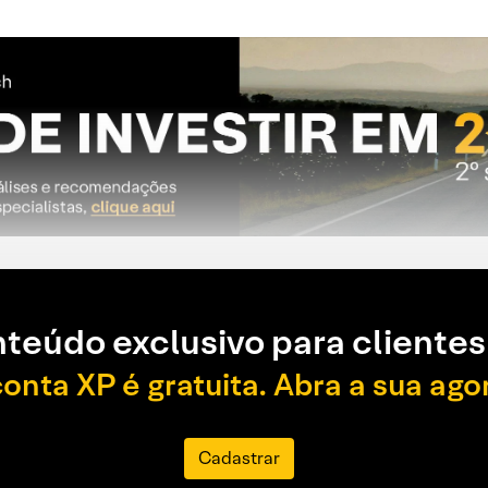
teúdo exclusivo para clientes
conta XP é gratuita. Abra a sua ago
Cadastrar