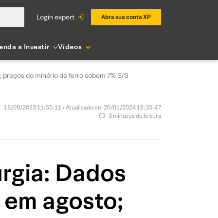
login expert
Abra sua conta XP
enda a Investir
Vídeos
 preços do minério de ferro sobem 7% S/S
18/09/2023 11:55:11 • Atualizado em 26/01/2024 18:35:47
3 minutos de leitura
rgia: Dados
 em agosto;