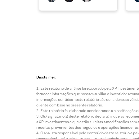
Disclaimer:
Este relatório de análise foi elaborado pela XP Investim
fornecer informações que possam auxiliar o investidor a toma
informações contidas neste relatório são consideradas válida
cliente com base no presente relatório.
Este relatório foi elaborado considerando a classificação d
O(s) signatário(s) deste relatório declara(m) que as reco
à XP Investimentos e que estão sujeitas a modificações sem 
receitas provenientes dos negócios e operações financeiras 
O analista responsável pelo conteúdo deste relatório e pe
responsável será o primeiro analista credenciado a ser menci