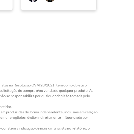
revistas na Resolução CVM 20/2021, tem como objetivo
 solicitação de compra e/ou venda de qualquer produto. As
 não se responsabiliza por qualquer decisão tomada pelo
estidor.
foram produzidas de forma independente, inclusive em relação
 remuneração(es) é(são) indiretamente influenciada por
constem a indicação de mais um analista no relatório, o