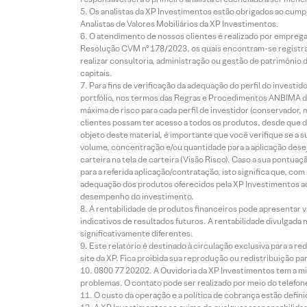
Os analistas da XP Investimentos estão obrigados ao cumpr
Analistas de Valores Mobiliários da XP Investimentos.
O atendimento de nossos clientes é realizado por empreg
Resolução CVM nº 178/2023, os quais encontram-se registrad
realizar consultoria, administração ou gestão de patrimônio 
capitais.
Para fins de verificação da adequação do perfil do invest
portfólio, nos termos das Regras e Procedimentos ANBIMA de
máxima de risco para cada perfil de investidor (conservado
clientes possam ter acesso a todos os produtos, desde que de
objeto deste material, é importante que você verifique se a
volume, concentração e/ou quantidade para a aplicação dese
carteira na tela de carteira (Visão Risco). Caso a sua pontu
para a referida aplicação/contratação, isto significa que, co
adequação dos produtos oferecidos pela XP Investimentos ao
desempenho do investimento.
A rentabilidade de produtos financeiros pode apresentar
indicativos de resultados futuros. A rentabilidade divulgada
significativamente diferentes.
Este relatório é destinado à circulação exclusiva para a 
site da XP. Fica proibida sua reprodução ou redistribuição p
0800 77 20202. A Ouvidoria da XP Investimentos tem a mi
problemas. O contato pode ser realizado por meio do telefon
O custo da operação e a política de cobrança estão defini