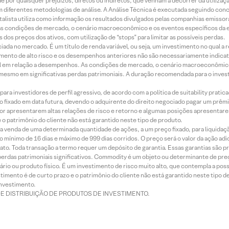
 por quaisquer prejuízos, diretos ou indiretos, que venham a decorrer da utilizaç
 diferentes metodologias de análise. A Análise Técnica é executada seguindo conc
alista utiliza como informação os resultados divulgados pelas companhias emissora
 condições de mercado, o cenário macroeconômico e os eventos específicos da em
dos preços dos ativos, com utilização de “stops” para limitar as possíveis perdas.
ada no mercado. É um título de renda variável, ou seja, um investimento no qual a r
mento de alto risco e os desempenhos anteriores não são necessariamente indicat
terial em relação a desempenhos. As condições de mercado, o cenário macroeconômi
mesmo em significativas perdas patrimoniais. A duração recomendada para o inves
ra investidores de perfil agressivo, de acordo com a política de suitability prat
 fixado em data futura, devendo o adquirente do direito negociado pagar um prê
or apresentarem altas relações de risco e retorno e algumas posições apresentarem 
o patrimônio do cliente não está garantido neste tipo de produto.
 venda de uma determinada quantidade de ações, a um preço fixado, para liquidaç
 mínimo de 16 dias e máximo de 999 dias corridos. O preço será o valor da ação ad
ato. Toda transação a termo requer um depósito de garantia. Essas garantias são 
rdas patrimoniais significativos. Commodity é um objeto ou determinante de preç
rio ou produto físico. É um investimento de risco muito alto, que contempla a possi
imento é de curto prazo e o patrimônio do cliente não está garantido neste tipo 
nvestimento.
DE DISTRIBUIÇÃO DE PRODUTOS DE INVESTIMENTO.