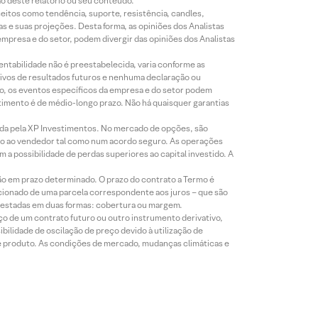
ão deste relatório ou seu conteúdo.
eitos como tendência, suporte, resistência, candles,
s e suas projeções. Desta forma, as opiniões dos Analistas
presa e do setor, podem divergir das opiniões dos Analistas
entabilidade não é preestabelecida, varia conforme as
ivos de resultados futuros e nenhuma declaração ou
co, os eventos específicos da empresa e do setor podem
timento é de médio-longo prazo. Não há quaisquer garantias
icada pela XP Investimentos. No mercado de opções, são
mio ao vendedor tal como num acordo seguro. As operações
a possibilidade de perdas superiores ao capital investido. A
ão em prazo determinado. O prazo do contrato a Termo é
icionado de uma parcela correspondente aos juros – que são
prestadas em duas formas: cobertura ou margem.
o de um contrato futuro ou outro instrumento derivativo,
bilidade de oscilação de preço devido à utilização de
de produto. As condições de mercado, mudanças climáticas e