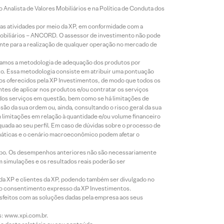
Analista de Valores Mobiliários e na Política de Conduta dos
s atividades por meio da XP, em conformidade com a
Mobiliários – ANCORD. O assessor de investimento não pode
iente para a realização de qualquer operação no mercado de
lizamos a metodologia de adequação dos produtos por
to. Essa metodologia consiste em atribuir uma pontuação
tos oferecidos pela XP Investimentos, de modo que todos os
ntes de aplicar nos produtos e/ou contratar os serviços
 dos serviços em questão, bem como se há limitações de
o da sua ordem ou, ainda, consultando o risco geral da sua
m limitações em relação à quantidade e/ou volume financeiro
equada ao seu perfil. Em caso de dúvidas sobre o processo de
imáticas e o cenário macroeconômico podem afetar o
empo. Os desempenhos anteriores não são necessariamente
m simulações e os resultados reais poderão ser
 da XP e clientes da XP, podendo também ser divulgado no
évio consentimento expresso da XP Investimentos.
isfeitos com as soluções dadas pela empresa aos seus
s: www.xpi.com.br.