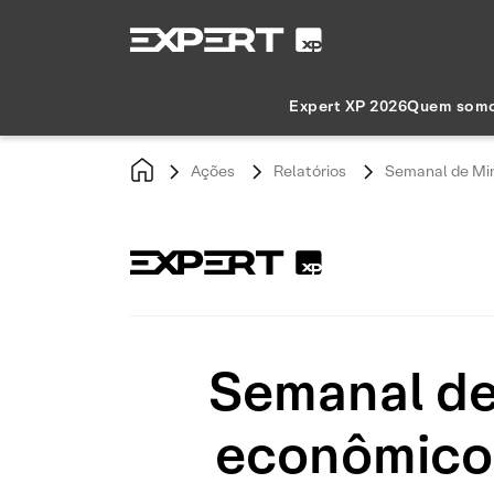
Expert XP 2026
Quem som
Ações
Relatórios
Semanal de Min
Semanal de
econômicos