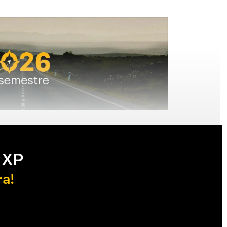
 XP
ra!