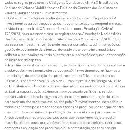
todas as regras previstas no Código de Conduta da APIMEC Brasil para o
Analista de Valores Mobiliários e na Política de Conduta dos Analistas de
Valores Mobiliários da XP Investimentos.
O atendimento de nossos clientes é realizado por empregados da XP
Investimentos ou por assessores de investimento que desempenham suas
atividades por meio da XP, em conformidade com a Resolução CVM nº
178/2023, os quais encontram-se registrados na Associação Nacional das
Corretoras e Distribuidoras de Títulos e Valores Mobiliários – ANCORD. O
assessor de investimento não pode realizar consultoria, administração ou
gestão de patrimônio de clientes, devendo atuar como intermediário e
solicitar autorização prévia do cliente para a realização de qualquer operação
no mercado de capitais.
Para fins de verificação da adequação do perfil do investidor aos serviços e
produtos de investimento oferecidos pela XP Investimentos, utilizamos a
metodologia de adequação dos produtos por portfólio, nos termos das
Regras e Procedimentos ANBIMA de Suitability nº 01 e do Código ANBIMA
de Distribuição de Produtos de Investimento. Essa metodologia consiste em
atribuir uma pontuação máxima de risco para cada perfil de investidor
(conservador, moderado e agressivo), bem como uma pontuação de risco
para cada um dos produtos oferecidos pela XP Investimentos, de modo que
todos os clientes possam ter acesso a todos os produtos, desde que dentro
das quantidades e limites da pontuação de risco definidas para o seu perfil.
Antes de aplicar nos produtos e/ou contratar os serviços objeto deste
material, é importante que você verifique se a sua pontuação de risco atual
comporta a aplicação nos produtos e/ou a contratação dos serviços em