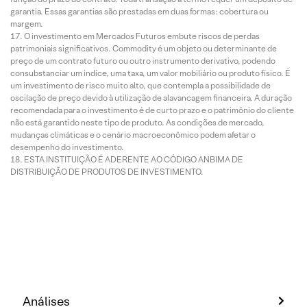
garantia. Essas garantias são prestadas em duas formas: cobertura ou
margem.
O investimento em Mercados Futuros embute riscos de perdas
patrimoniais significativos. Commodity é um objeto ou determinante de
preço de um contrato futuro ou outro instrumento derivativo, podendo
consubstanciar um índice, uma taxa, um valor mobiliário ou produto físico. É
um investimento de risco muito alto, que contempla a possibilidade de
oscilação de preço devido à utilização de alavancagem financeira. A duração
recomendada para o investimento é de curto prazo e o patrimônio do cliente
não está garantido neste tipo de produto. As condições de mercado,
mudanças climáticas e o cenário macroeconômico podem afetar o
desempenho do investimento.
ESTA INSTITUIÇÃO É ADERENTE AO CÓDIGO ANBIMA DE
DISTRIBUIÇÃO DE PRODUTOS DE INVESTIMENTO.
Análises