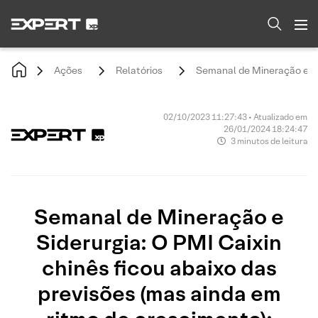
Ações
Relatórios
Semanal de Mineração e Sid
02/10/2023 11:27:43 • Atualizado em
26/01/2024 18:24:47
3 minutos de leitura
Semanal de Mineração e
Siderurgia: O PMI Caixin
chinês ficou abaixo das
previsões (mas ainda em