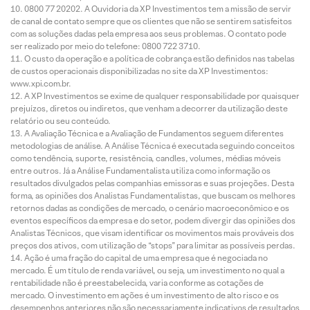
0800 77 20202. A Ouvidoria da XP Investimentos tem a missão de servir
de canal de contato sempre que os clientes que não se sentirem satisfeitos
com as soluções dadas pela empresa aos seus problemas. O contato pode
ser realizado por meio do telefone: 0800 722 3710.
O custo da operação e a política de cobrança estão definidos nas tabelas
de custos operacionais disponibilizadas no site da XP Investimentos:
www.xpi.com.br.
A XP Investimentos se exime de qualquer responsabilidade por quaisquer
prejuízos, diretos ou indiretos, que venham a decorrer da utilização deste
relatório ou seu conteúdo.
A Avaliação Técnica e a Avaliação de Fundamentos seguem diferentes
metodologias de análise. A Análise Técnica é executada seguindo conceitos
como tendência, suporte, resistência, candles, volumes, médias móveis
entre outros. Já a Análise Fundamentalista utiliza como informação os
resultados divulgados pelas companhias emissoras e suas projeções. Desta
forma, as opiniões dos Analistas Fundamentalistas, que buscam os melhores
retornos dadas as condições de mercado, o cenário macroeconômico e os
eventos específicos da empresa e do setor, podem divergir das opiniões dos
Analistas Técnicos, que visam identificar os movimentos mais prováveis dos
preços dos ativos, com utilização de “stops” para limitar as possíveis perdas.
Ação é uma fração do capital de uma empresa que é negociada no
mercado. É um título de renda variável, ou seja, um investimento no qual a
rentabilidade não é preestabelecida, varia conforme as cotações de
mercado. O investimento em ações é um investimento de alto risco e os
desempenhos anteriores não são necessariamente indicativos de resultados