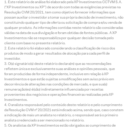
Este relatório de análise foi elaborado pela XP Investimentos CCTVM S.A.
(“XP Investimentos ou XP”) de acordo com todas as exigências previstas na
Resolução CVM 20/2021, tem como objetivo fornecer informações que
possam auxiliar o investidor a tomar sua própria decisão de investimento, não
constituindo qualquer tipo de oferta ou solicitação de compra e/ou venda de
qualquer produto. As informações contidas neste relatório são consideradas
válidas na data de sua divulgação e foram obtidas de fontes públicas. A XP
Investimentos não se responsabiliza por qualquer decisão tomada pelo
cliente com base no presente relatório.
Este relatório foi elaborado considerando a classificação de risco dos
produtos de modo a gerar resultados de alocação para cada perfil de
investidor.
O(s) signatário(s) deste relatório declara(m) que as recomendações
refletem única e exclusivamente suas análises e opiniões pessoais, que
foram produzidas de forma independente, inclusive em relação à XP
Investimentos e que estão sujeitas a modificações sem aviso prévio em
decorrência de alterações nas condições de mercado, e que sua(s)
remuneração(es) é(são) indiretamente influenciada por receitas
provenientes dos negócios e operações financeiras realizadas pela XP
Investimentos.
O analista responsável pelo conteúdo deste relatório e pelo cumprimento
da Resolução CVM nº 20/2021 está indicado acima, sendo que, caso constem
a indicação de mais um analista no relatório, o responsável será o primeiro
analista credenciado a ser mencionado no relatório.
Os analistas da XP Investimentos estão obrigados ao cumprimento de