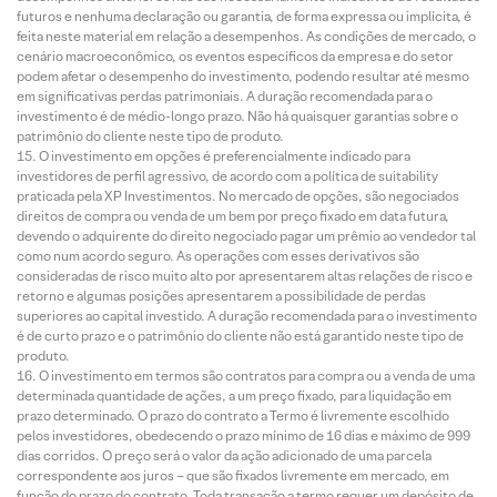
futuros e nenhuma declaração ou garantia, de forma expressa ou implícita, é
feita neste material em relação a desempenhos. As condições de mercado, o
cenário macroeconômico, os eventos específicos da empresa e do setor
podem afetar o desempenho do investimento, podendo resultar até mesmo
em significativas perdas patrimoniais. A duração recomendada para o
investimento é de médio-longo prazo. Não há quaisquer garantias sobre o
patrimônio do cliente neste tipo de produto.
O investimento em opções é preferencialmente indicado para
investidores de perfil agressivo, de acordo com a política de suitability
praticada pela XP Investimentos. No mercado de opções, são negociados
direitos de compra ou venda de um bem por preço fixado em data futura,
devendo o adquirente do direito negociado pagar um prêmio ao vendedor tal
como num acordo seguro. As operações com esses derivativos são
consideradas de risco muito alto por apresentarem altas relações de risco e
retorno e algumas posições apresentarem a possibilidade de perdas
superiores ao capital investido. A duração recomendada para o investimento
é de curto prazo e o patrimônio do cliente não está garantido neste tipo de
produto.
O investimento em termos são contratos para compra ou a venda de uma
determinada quantidade de ações, a um preço fixado, para liquidação em
prazo determinado. O prazo do contrato a Termo é livremente escolhido
pelos investidores, obedecendo o prazo mínimo de 16 dias e máximo de 999
dias corridos. O preço será o valor da ação adicionado de uma parcela
correspondente aos juros – que são fixados livremente em mercado, em
função do prazo do contrato. Toda transação a termo requer um depósito de