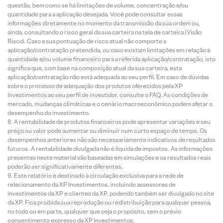
questão, bem como se há limitações de volume, concentração e/ou
quantidade para a aplicação desejada. Você pode consultar essas
informações diretamente no momento da transmissão da sua ordem ou,
ainda, consultando o risco geral da sua carteira na tela de carteira (Visão
Risco). Caso a sua pontuação de risco atual não comporte a
aplicação/contratação pretendida, ou caso existam limitações em relação à
quantidade e/ou volume financeiro para a referida aplicação/contratação, isto
significa que, com base na composição atual da sua carteira, esta
aplicação/contratação não está adequada ao seu perfil. Em caso de dúvidas
sobre o processo de adequação dos produtos oferecidos pela XP
Investimentos ao seu perfil de investidor, consulte o FAQ. As condições de
mercado, mudanças climáticas e o cenário macroeconômico podem afetar o
desempenho do investimento.
A rentabilidade de produtos financeiros pode apresentar variações e seu
preço ou valor pode aumentar ou diminuir num curto espaço de tempo. Os
desempenhos anteriores não são necessariamente indicativos de resultados
futuros. A rentabilidade divulgada não é líquida de impostos. As informações
presentes neste material são baseadas em simulações e os resultados reais
poderão ser significativamente diferentes.
Este relatório é destinado à circulação exclusiva para a rede de
relacionamento da XP Investimentos, incluindo assessores de
investimentos da XP e clientes da XP, podendo também ser divulgado no site
da XP. Fica proibida sua reprodução ou redistribuição para qualquer pessoa,
no todo ou em parte, qualquer que seja o propósito, sem o prévio
consentimento expresso da XP Investimentos.