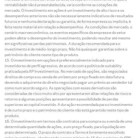
rentabilidade não é preestabelecida, varia conforme as cotações de
mercado. O investimento em ações é um investimento de alto risco e os
desempenhos anteriores não são necessariamente indicativos de resultados
futuros e nenhuma declaração ou garantia, de forma expressa ou implícita, é
feita neste material em relação a desempenhos. As condições de mercado, o
cenário macroeconômico, os eventos específicos da empresa e do setor
podem afetar o desempenho do investimento, podendo resultar até mesmo
em significativas perdas patrimoniais. A duração recomendada para o
investimento é de médio-longo prazo. Não há quaisquer garantias sobre o
patrimônio do cliente neste tipo de produto.
O investimento em opções é preferencialmente indicado para
investidores de perfil agressivo, de acordo com a política de suitability
praticada pela XP Investimentos. No mercado de opções, são negociados
direitos de compra ou venda de um bem por preço fixado em data futura,
devendo o adquirente do direito negociado pagar um prêmio ao vendedor tal
como num acordo seguro. As operações com esses derivativos são
consideradas de risco muito alto por apresentarem altas relações de risco e
retorno e algumas posições apresentarem a possibilidade de perdas
superiores ao capital investido. A duração recomendada para o investimento
é de curto prazo e o patrimônio do cliente não está garantido neste tipo de
produto.
O investimento em termos são contratos para compra ou a venda de uma
determinada quantidade de ações, a um preço fixado, para liquidação em
prazo determinado. O prazo do contrato a Termo é livremente escolhido
pelos investidores, obedecendo o prazo mínimo de 16 dias e máximo de 999