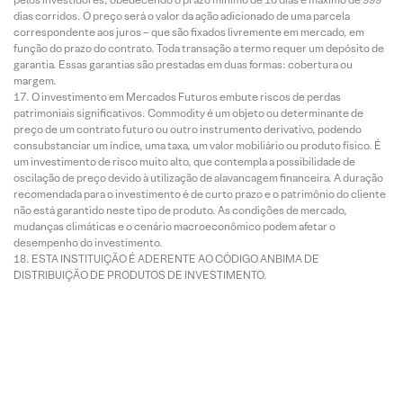
dias corridos. O preço será o valor da ação adicionado de uma parcela
correspondente aos juros – que são fixados livremente em mercado, em
função do prazo do contrato. Toda transação a termo requer um depósito de
garantia. Essas garantias são prestadas em duas formas: cobertura ou
margem.
O investimento em Mercados Futuros embute riscos de perdas
patrimoniais significativos. Commodity é um objeto ou determinante de
preço de um contrato futuro ou outro instrumento derivativo, podendo
consubstanciar um índice, uma taxa, um valor mobiliário ou produto físico. É
um investimento de risco muito alto, que contempla a possibilidade de
oscilação de preço devido à utilização de alavancagem financeira. A duração
recomendada para o investimento é de curto prazo e o patrimônio do cliente
não está garantido neste tipo de produto. As condições de mercado,
mudanças climáticas e o cenário macroeconômico podem afetar o
desempenho do investimento.
ESTA INSTITUIÇÃO É ADERENTE AO CÓDIGO ANBIMA DE
DISTRIBUIÇÃO DE PRODUTOS DE INVESTIMENTO.