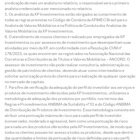
a indicação de mais um analista no relatório, o responsável será o primeiro
analista credenciado a ser mencionado no relatório.
Os analistas da XP Investimentos estão obrigados ao cumprimento de
todas as regras previstas no Código de Conduta da APIMEC Brasil para o
Analista de Valores Mobiliários e na Política de Conduta dos Analistas de
Valores Mobiliários da XP Investimentos.
O atendimento de nossos clientes é realizado por empregados da XP
Investimentos ou por assessores de investimento que desempenham suas
atividades por meio da XP, em conformidade com a Resolução CVM nº
178/2023, os quais encontram-se registrados na Associação Nacional das
Corretoras e Distribuidoras de Títulos e Valores Mobiliários – ANCORD. O
assessor de investimento não pode realizar consultoria, administração ou
gestão de patrimônio de clientes, devendo atuar como intermediário e
solicitar autorização prévia do cliente para a realização de qualquer operação
no mercado de capitais.
Para fins de verificação da adequação do perfil do investidor aos serviços e
produtos de investimento oferecidos pela XP Investimentos, utilizamos a
metodologia de adequação dos produtos por portfólio, nos termos das
Regras e Procedimentos ANBIMA de Suitability nº 01 e do Código ANBIMA
de Distribuição de Produtos de Investimento. Essa metodologia consiste em
atribuir uma pontuação máxima de risco para cada perfil de investidor
(conservador, moderado e agressivo), bem como uma pontuação de risco
para cada um dos produtos oferecidos pela XP Investimentos, de modo que
todos os clientes possam ter acesso a todos os produtos, desde que dentro
das quantidades e limites da pontuação de risco definidas para o seu perfil.