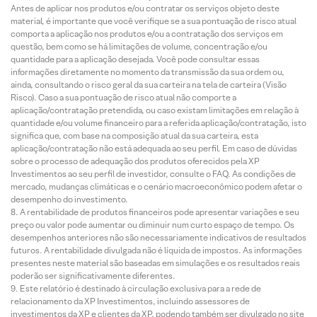
Antes de aplicar nos produtos e/ou contratar os serviços objeto deste
material, é importante que você verifique se a sua pontuação de risco atual
comporta a aplicação nos produtos e/ou a contratação dos serviços em
questão, bem como se há limitações de volume, concentração e/ou
quantidade para a aplicação desejada. Você pode consultar essas
informações diretamente no momento da transmissão da sua ordem ou,
ainda, consultando o risco geral da sua carteira na tela de carteira (Visão
Risco). Caso a sua pontuação de risco atual não comporte a
aplicação/contratação pretendida, ou caso existam limitações em relação à
quantidade e/ou volume financeiro para a referida aplicação/contratação, isto
significa que, com base na composição atual da sua carteira, esta
aplicação/contratação não está adequada ao seu perfil. Em caso de dúvidas
sobre o processo de adequação dos produtos oferecidos pela XP
Investimentos ao seu perfil de investidor, consulte o FAQ. As condições de
mercado, mudanças climáticas e o cenário macroeconômico podem afetar o
desempenho do investimento.
A rentabilidade de produtos financeiros pode apresentar variações e seu
preço ou valor pode aumentar ou diminuir num curto espaço de tempo. Os
desempenhos anteriores não são necessariamente indicativos de resultados
futuros. A rentabilidade divulgada não é líquida de impostos. As informações
presentes neste material são baseadas em simulações e os resultados reais
poderão ser significativamente diferentes.
Este relatório é destinado à circulação exclusiva para a rede de
relacionamento da XP Investimentos, incluindo assessores de
investimentos da XP e clientes da XP, podendo também ser divulgado no site