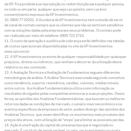
da XP. Fica proibida sua reprodução ou redistribuição para qualquer pessoa,
no todo ou em parte, qualquer que seja o propósito, sem o prévio
consentimento expresso da XP Investimentos.
0800 77 20202. A Ouvidoria da XP Investimentos tem a missão de servir
de canal de contato sempre que os clientes que não se sentirem satisfeitos
com as soluções dadas pela empresa aos seus problemas. O contato pode
ser realizado por meio do telefone: 0800 722 3710.
O custo da operação e a política de cobrança estão definidos nas tabelas
de custos operacionais disponibilizadas no site da XP Investimentos:
www.xpi.com.br.
A XP Investimentos se exime de qualquer responsabilidade por quaisquer
prejuízos, diretos ou indiretos, que venham a decorrer da utilização deste
relatório ou seu conteúdo.
A Avaliação Técnica e a Avaliação de Fundamentos seguem diferentes
metodologias de análise. A Análise Técnica é executada seguindo conceitos
como tendência, suporte, resistência, candles, volumes, médias móveis
entre outros. Já a Análise Fundamentalista utiliza como informação os
resultados divulgados pelas companhias emissoras e suas projeções. Desta
forma, as opiniões dos Analistas Fundamentalistas, que buscam os melhores
retornos dadas as condições de mercado, o cenário macroeconômico e os
eventos específicos da empresa e do setor, podem divergir das opiniões dos
Analistas Técnicos, que visam identificar os movimentos mais prováveis dos
preços dos ativos, com utilização de “stops” para limitar as possíveis perdas.
Ação é uma fração do capital de uma empresa que é negociada no
mercado. É um título de renda variável, ou seja, um investimento no qual a