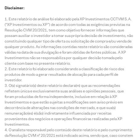
Disclaimer:
Este relatório de análise foi elaborado pela XP Investimentos CCTVM S.A.
(“XP Investimentos ou XP”) de acordo com todas as exigências previstas na
Resolução CVM 20/2021, tem como objetivo fornecer informações que
possam auxiliar o investidor a tomar sua própria decisão de investimento, não
constituindo qualquer tipo de oferta ou solicitação de compra e/ou venda de
qualquer produto. As informações contidas neste relatório são consideradas
válidas na data de sua divulgação e foram obtidas de fontes públicas. A XP
Investimentos não se responsabiliza por qualquer decisão tomada pelo
cliente com base no presente relatório.
Este relatório foi elaborado considerando a classificação de risco dos
produtos de modo a gerar resultados de alocação para cada perfil de
investidor.
O(s) signatário(s) deste relatório declara(m) que as recomendações
refletem única e exclusivamente suas análises e opiniões pessoais, que
foram produzidas de forma independente, inclusive em relação à XP
Investimentos e que estão sujeitas a modificações sem aviso prévio em
decorrência de alterações nas condições de mercado, e que sua(s)
remuneração(es) é(são) indiretamente influenciada por receitas
provenientes dos negócios e operações financeiras realizadas pela XP
Investimentos.
O analista responsável pelo conteúdo deste relatório e pelo cumprimento
da Resolução CVM nº 20/2021 está indicado acima, sendo que, caso constem