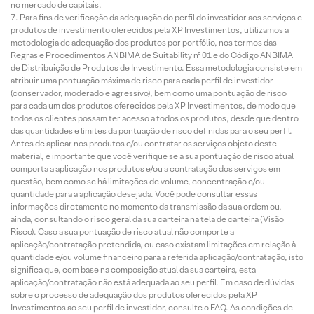
no mercado de capitais.
Para fins de verificação da adequação do perfil do investidor aos serviços e
produtos de investimento oferecidos pela XP Investimentos, utilizamos a
metodologia de adequação dos produtos por portfólio, nos termos das
Regras e Procedimentos ANBIMA de Suitability nº 01 e do Código ANBIMA
de Distribuição de Produtos de Investimento. Essa metodologia consiste em
atribuir uma pontuação máxima de risco para cada perfil de investidor
(conservador, moderado e agressivo), bem como uma pontuação de risco
para cada um dos produtos oferecidos pela XP Investimentos, de modo que
todos os clientes possam ter acesso a todos os produtos, desde que dentro
das quantidades e limites da pontuação de risco definidas para o seu perfil.
Antes de aplicar nos produtos e/ou contratar os serviços objeto deste
material, é importante que você verifique se a sua pontuação de risco atual
comporta a aplicação nos produtos e/ou a contratação dos serviços em
questão, bem como se há limitações de volume, concentração e/ou
quantidade para a aplicação desejada. Você pode consultar essas
informações diretamente no momento da transmissão da sua ordem ou,
ainda, consultando o risco geral da sua carteira na tela de carteira (Visão
Risco). Caso a sua pontuação de risco atual não comporte a
aplicação/contratação pretendida, ou caso existam limitações em relação à
quantidade e/ou volume financeiro para a referida aplicação/contratação, isto
significa que, com base na composição atual da sua carteira, esta
aplicação/contratação não está adequada ao seu perfil. Em caso de dúvidas
sobre o processo de adequação dos produtos oferecidos pela XP
Investimentos ao seu perfil de investidor, consulte o FAQ. As condições de