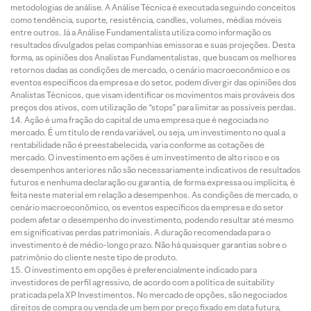
metodologias de análise. A Análise Técnica é executada seguindo conceitos
como tendência, suporte, resistência, candles, volumes, médias móveis
entre outros. Já a Análise Fundamentalista utiliza como informação os
resultados divulgados pelas companhias emissoras e suas projeções. Desta
forma, as opiniões dos Analistas Fundamentalistas, que buscam os melhores
retornos dadas as condições de mercado, o cenário macroeconômico e os
eventos específicos da empresa e do setor, podem divergir das opiniões dos
Analistas Técnicos, que visam identificar os movimentos mais prováveis dos
preços dos ativos, com utilização de “stops” para limitar as possíveis perdas.
Ação é uma fração do capital de uma empresa que é negociada no
mercado. É um título de renda variável, ou seja, um investimento no qual a
rentabilidade não é preestabelecida, varia conforme as cotações de
mercado. O investimento em ações é um investimento de alto risco e os
desempenhos anteriores não são necessariamente indicativos de resultados
futuros e nenhuma declaração ou garantia, de forma expressa ou implícita, é
feita neste material em relação a desempenhos. As condições de mercado, o
cenário macroeconômico, os eventos específicos da empresa e do setor
podem afetar o desempenho do investimento, podendo resultar até mesmo
em significativas perdas patrimoniais. A duração recomendada para o
investimento é de médio-longo prazo. Não há quaisquer garantias sobre o
patrimônio do cliente neste tipo de produto.
O investimento em opções é preferencialmente indicado para
investidores de perfil agressivo, de acordo com a política de suitability
praticada pela XP Investimentos. No mercado de opções, são negociados
direitos de compra ou venda de um bem por preço fixado em data futura,