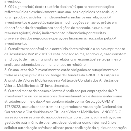
investidor.
O(s) signatário(s) deste relatório declara(m) que as recomendações
refletem única e exclusivamente suas análises e opiniões pessoais, que
foram produzidas de forma independente, inclusive em relação à XP
Investimentos e que estão sujeitas a modificações sem aviso prévio em
decorrência de alterações nas condições de mercado, e que sua(s)
remuneração(es) é(são) indiretamente influenciada por receitas
provenientes dos negócios e operações financeiras realizadas pela XP
Investimentos.
O analista responsável pelo conteúdo deste relatório e pelo cumprimento
da Resolução CVM nº 20/2021 está indicado acima, sendo que, caso constem
a indicação de mais um analista no relatório, o responsável será o primeiro
analista credenciado a ser mencionado no relatório.
Os analistas da XP Investimentos estão obrigados ao cumprimento de
todas as regras previstas no Código de Conduta da APIMEC Brasil para o
Analista de Valores Mobiliários e na Política de Conduta dos Analistas de
Valores Mobiliários da XP Investimentos.
O atendimento de nossos clientes é realizado por empregados da XP
Investimentos ou por assessores de investimento que desempenham suas
atividades por meio da XP, em conformidade com a Resolução CVM nº
178/2023, os quais encontram-se registrados na Associação Nacional das
Corretoras e Distribuidoras de Títulos e Valores Mobiliários – ANCORD. O
assessor de investimento não pode realizar consultoria, administração ou
gestão de patrimônio de clientes, devendo atuar como intermediário e
solicitar autorização prévia do cliente para a realização de qualquer operação