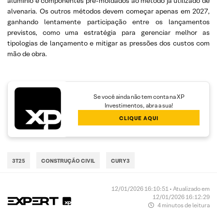
alumínio e componentes pré-moldados ao método já utilizado de
alvenaria. Os outros métodos devem começar apenas em 2027,
ganhando lentamente participação entre os lançamentos
previstos, como uma estratégia para gerenciar melhor as
tipologias de lançamento e mitigar as pressões dos custos com
mão de obra.
Se você ainda não tem conta na XP
Investimentos, abra a sua!
CLIQUE AQUI
3T25
CONSTRUÇÃO CIVIL
CURY3
12/01/2026 16:10:51 • Atualizado em
12/01/2026 16:12:29
4 minutos de leitura