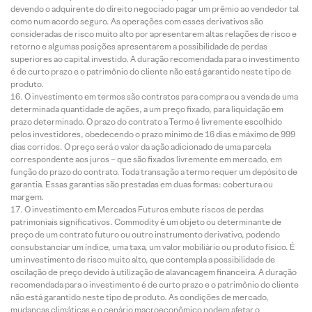
devendo o adquirente do direito negociado pagar um prêmio ao vendedor tal
como num acordo seguro. As operações com esses derivativos são
consideradas de risco muito alto por apresentarem altas relações de risco e
retorno e algumas posições apresentarem a possibilidade de perdas
superiores ao capital investido. A duração recomendada para o investimento
é de curto prazo e o patrimônio do cliente não está garantido neste tipo de
produto.
O investimento em termos são contratos para compra ou a venda de uma
determinada quantidade de ações, a um preço fixado, para liquidação em
prazo determinado. O prazo do contrato a Termo é livremente escolhido
pelos investidores, obedecendo o prazo mínimo de 16 dias e máximo de 999
dias corridos. O preço será o valor da ação adicionado de uma parcela
correspondente aos juros – que são fixados livremente em mercado, em
função do prazo do contrato. Toda transação a termo requer um depósito de
garantia. Essas garantias são prestadas em duas formas: cobertura ou
margem.
O investimento em Mercados Futuros embute riscos de perdas
patrimoniais significativos. Commodity é um objeto ou determinante de
preço de um contrato futuro ou outro instrumento derivativo, podendo
consubstanciar um índice, uma taxa, um valor mobiliário ou produto físico. É
um investimento de risco muito alto, que contempla a possibilidade de
oscilação de preço devido à utilização de alavancagem financeira. A duração
recomendada para o investimento é de curto prazo e o patrimônio do cliente
não está garantido neste tipo de produto. As condições de mercado,
mudanças climáticas e o cenário macroeconômico podem afetar o