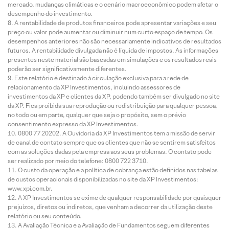
mercado, mudanças climáticas e o cenário macroeconômico podem afetar o
desempenho do investimento.
A rentabilidade de produtos financeiros pode apresentar variações e seu
preço ou valor pode aumentar ou diminuir num curto espaço de tempo. Os
desempenhos anteriores não são necessariamente indicativos de resultados
futuros. A rentabilidade divulgada não é líquida de impostos. As informações
presentes neste material são baseadas em simulações e os resultados reais
poderão ser significativamente diferentes.
Este relatório é destinado à circulação exclusiva para a rede de
relacionamento da XP Investimentos, incluindo assessores de
investimentos da XP e clientes da XP, podendo também ser divulgado no site
da XP. Fica proibida sua reprodução ou redistribuição para qualquer pessoa,
no todo ou em parte, qualquer que seja o propósito, sem o prévio
consentimento expresso da XP Investimentos.
0800 77 20202. A Ouvidoria da XP Investimentos tem a missão de servir
de canal de contato sempre que os clientes que não se sentirem satisfeitos
com as soluções dadas pela empresa aos seus problemas. O contato pode
ser realizado por meio do telefone: 0800 722 3710.
O custo da operação e a política de cobrança estão definidos nas tabelas
de custos operacionais disponibilizadas no site da XP Investimentos:
www.xpi.com.br.
A XP Investimentos se exime de qualquer responsabilidade por quaisquer
prejuízos, diretos ou indiretos, que venham a decorrer da utilização deste
relatório ou seu conteúdo.
A Avaliação Técnica e a Avaliação de Fundamentos seguem diferentes