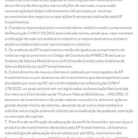
decorrência de alterações nas condições de mercado, e que sua(s)
remuneração(es) é(são) indiretamente influenciada por receitas
provenientes dos negócios e operações financeiras realizadas pela XP
Investimentos.
O analista responsável pelo conteúdo deste relatório e pelo cumprimento
da Resolução CVM nº 20/2021 está indicado acima, sendo que, caso constem
a indicação de mais um analista no relatório, o responsável será o primeiro
analista credenciado a ser mencionado no relatório.
Os analistas da XP Investimentos estão obrigados ao cumprimento de
todas as regras previstas no Código de Conduta da APIMEC Brasil para o
Analista de Valores Mobiliários e na Política de Conduta dos Analistas de
Valores Mobiliários da XP Investimentos.
O atendimento de nossos clientes é realizado por empregados da XP
Investimentos ou por assessores de investimento que desempenham suas
atividades por meio da XP, em conformidade com a Resolução CVM nº
178/2023, os quais encontram-se registrados na Associação Nacional das
Corretoras e Distribuidoras de Títulos e Valores Mobiliários – ANCORD. O
assessor de investimento não pode realizar consultoria, administração ou
gestão de patrimônio de clientes, devendo atuar como intermediário e
solicitar autorização prévia do cliente para a realização de qualquer operação
no mercado de capitais.
Para fins de verificação da adequação do perfil do investidor aos serviços e
produtos de investimento oferecidos pela XP Investimentos, utilizamos a
metodologia de adequação dos produtos por portfólio, nos termos das