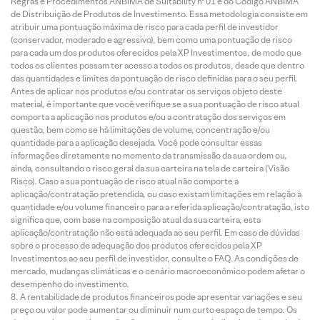
Regras e Procedimentos ANBIMA de Suitability nº 01 e do Código ANBIMA
de Distribuição de Produtos de Investimento. Essa metodologia consiste em
atribuir uma pontuação máxima de risco para cada perfil de investidor
(conservador, moderado e agressivo), bem como uma pontuação de risco
para cada um dos produtos oferecidos pela XP Investimentos, de modo que
todos os clientes possam ter acesso a todos os produtos, desde que dentro
das quantidades e limites da pontuação de risco definidas para o seu perfil.
Antes de aplicar nos produtos e/ou contratar os serviços objeto deste
material, é importante que você verifique se a sua pontuação de risco atual
comporta a aplicação nos produtos e/ou a contratação dos serviços em
questão, bem como se há limitações de volume, concentração e/ou
quantidade para a aplicação desejada. Você pode consultar essas
informações diretamente no momento da transmissão da sua ordem ou,
ainda, consultando o risco geral da sua carteira na tela de carteira (Visão
Risco). Caso a sua pontuação de risco atual não comporte a
aplicação/contratação pretendida, ou caso existam limitações em relação à
quantidade e/ou volume financeiro para a referida aplicação/contratação, isto
significa que, com base na composição atual da sua carteira, esta
aplicação/contratação não está adequada ao seu perfil. Em caso de dúvidas
sobre o processo de adequação dos produtos oferecidos pela XP
Investimentos ao seu perfil de investidor, consulte o FAQ. As condições de
mercado, mudanças climáticas e o cenário macroeconômico podem afetar o
desempenho do investimento.
A rentabilidade de produtos financeiros pode apresentar variações e seu
preço ou valor pode aumentar ou diminuir num curto espaço de tempo. Os