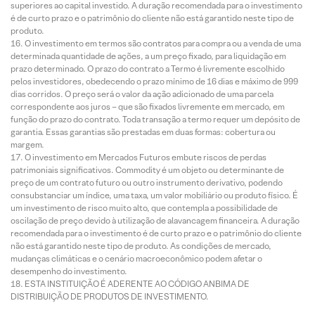
superiores ao capital investido. A duração recomendada para o investimento
é de curto prazo e o patrimônio do cliente não está garantido neste tipo de
produto.
O investimento em termos são contratos para compra ou a venda de uma
determinada quantidade de ações, a um preço fixado, para liquidação em
prazo determinado. O prazo do contrato a Termo é livremente escolhido
pelos investidores, obedecendo o prazo mínimo de 16 dias e máximo de 999
dias corridos. O preço será o valor da ação adicionado de uma parcela
correspondente aos juros – que são fixados livremente em mercado, em
função do prazo do contrato. Toda transação a termo requer um depósito de
garantia. Essas garantias são prestadas em duas formas: cobertura ou
margem.
O investimento em Mercados Futuros embute riscos de perdas
patrimoniais significativos. Commodity é um objeto ou determinante de
preço de um contrato futuro ou outro instrumento derivativo, podendo
consubstanciar um índice, uma taxa, um valor mobiliário ou produto físico. É
um investimento de risco muito alto, que contempla a possibilidade de
oscilação de preço devido à utilização de alavancagem financeira. A duração
recomendada para o investimento é de curto prazo e o patrimônio do cliente
não está garantido neste tipo de produto. As condições de mercado,
mudanças climáticas e o cenário macroeconômico podem afetar o
desempenho do investimento.
ESTA INSTITUIÇÃO É ADERENTE AO CÓDIGO ANBIMA DE
DISTRIBUIÇÃO DE PRODUTOS DE INVESTIMENTO.