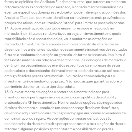
forma, as opiniões dos Analistas Fundamentalistas, que buscam os melhores
retornos dadas as condições de mercado, o cenário macroeconômico e os
eventos específicos da empresa e do setor, podem divergir das opiniões dos
Analistas Técnicos, que visam identificar os movimentos mais prováveis dos
preços dos ativos, com utilização de “stops” para limitar as possíveis perdas.
Ação é uma fração do capital de uma empresa que é negociada no
mercado. É um título de renda variável, ou seja, um investimento no qual a
rentabilidade não é preestabelecida, varia conforme as cotações de
mercado. O investimento em ações é um investimento de alto risco e os
desempenhos anteriores não são necessariamente indicativos de resultados
futuros e nenhuma declaração ou garantia, de forma expressa ou implícita, é
feita neste material em relação a desempenhos. As condições de mercado, o
cenário macroeconômico, os eventos específicos da empresa e do setor
podem afetar o desempenho do investimento, podendo resultar até mesmo
em significativas perdas patrimoniais. A duração recomendada para o
investimento é de médio-longo prazo. Não há quaisquer garantias sobre o
patrimônio do cliente neste tipo de produto.
O investimento em opções é preferencialmente indicado para
investidores de perfil agressivo, de acordo com a política de suitability
praticada pela XP Investimentos. No mercado de opções, são negociados
direitos de compra ou venda de um bem por preço fixado em data futura,
devendo o adquirente do direito negociado pagar um prêmio ao vendedor tal
como num acordo seguro. As operações com esses derivativos são
consideradas de risco muito alto por apresentarem altas relações de risco e
retorno e algumas posições apresentarem a possibilidade de perdas