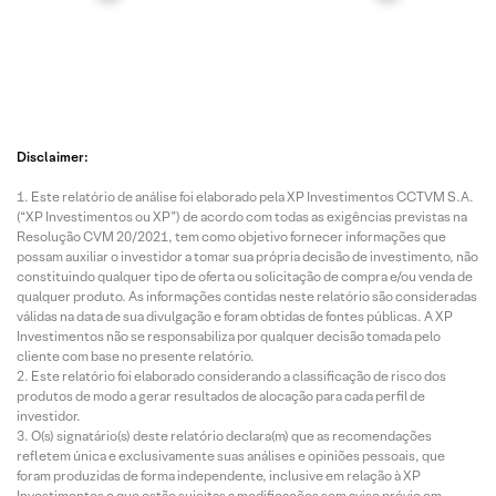
Disclaimer:
Este relatório de análise foi elaborado pela XP Investimentos CCTVM S.A.
(“XP Investimentos ou XP”) de acordo com todas as exigências previstas na
Resolução CVM 20/2021, tem como objetivo fornecer informações que
possam auxiliar o investidor a tomar sua própria decisão de investimento, não
constituindo qualquer tipo de oferta ou solicitação de compra e/ou venda de
qualquer produto. As informações contidas neste relatório são consideradas
válidas na data de sua divulgação e foram obtidas de fontes públicas. A XP
Investimentos não se responsabiliza por qualquer decisão tomada pelo
cliente com base no presente relatório.
Este relatório foi elaborado considerando a classificação de risco dos
produtos de modo a gerar resultados de alocação para cada perfil de
investidor.
O(s) signatário(s) deste relatório declara(m) que as recomendações
refletem única e exclusivamente suas análises e opiniões pessoais, que
foram produzidas de forma independente, inclusive em relação à XP
Investimentos e que estão sujeitas a modificações sem aviso prévio em