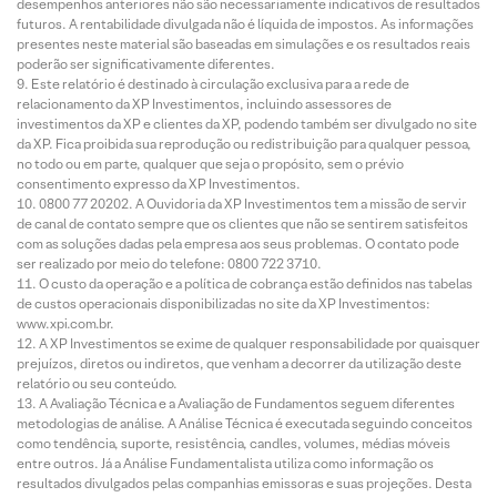
desempenhos anteriores não são necessariamente indicativos de resultados
futuros. A rentabilidade divulgada não é líquida de impostos. As informações
presentes neste material são baseadas em simulações e os resultados reais
poderão ser significativamente diferentes.
Este relatório é destinado à circulação exclusiva para a rede de
relacionamento da XP Investimentos, incluindo assessores de
investimentos da XP e clientes da XP, podendo também ser divulgado no site
da XP. Fica proibida sua reprodução ou redistribuição para qualquer pessoa,
no todo ou em parte, qualquer que seja o propósito, sem o prévio
consentimento expresso da XP Investimentos.
0800 77 20202. A Ouvidoria da XP Investimentos tem a missão de servir
de canal de contato sempre que os clientes que não se sentirem satisfeitos
com as soluções dadas pela empresa aos seus problemas. O contato pode
ser realizado por meio do telefone: 0800 722 3710.
O custo da operação e a política de cobrança estão definidos nas tabelas
de custos operacionais disponibilizadas no site da XP Investimentos:
www.xpi.com.br.
A XP Investimentos se exime de qualquer responsabilidade por quaisquer
prejuízos, diretos ou indiretos, que venham a decorrer da utilização deste
relatório ou seu conteúdo.
A Avaliação Técnica e a Avaliação de Fundamentos seguem diferentes
metodologias de análise. A Análise Técnica é executada seguindo conceitos
como tendência, suporte, resistência, candles, volumes, médias móveis
entre outros. Já a Análise Fundamentalista utiliza como informação os
resultados divulgados pelas companhias emissoras e suas projeções. Desta