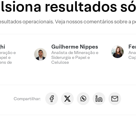
lsiona resultados só
sultados operacionais. Veja nossos comentários sobre a 
hi
Guilherme Nippes
Fe
eração e
Analista de Mineração e
Ana
apel e
Siderurgia e Papel e
Cap
ens de
Celulose
Compartilhar: