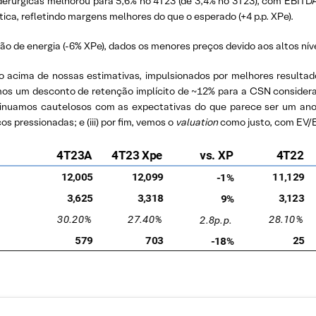
s siderúrgicas melhorou para 5,6% no 4T23 (de 3,4% no 3T23), com EBI
ística, refletindo margens melhores do que o esperado (+4 p.p. XPe).
são de energia (-6% XPe), dados os menores preços devido aos altos nív
 acima de nossas estimativas, impulsionados por melhores resultad
mos um desconto de retenção implícito de ~12% para a CSN conside
ntinuamos cautelosos com as expectativas do que parece ser um ano 
os pressionadas; e (iii) por fim, vemos o
valuation
como justo, com EV/