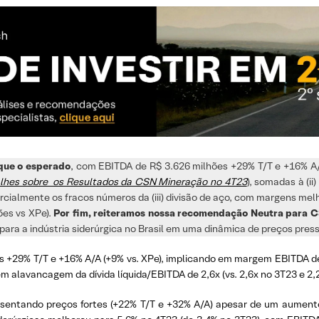
que o esperado
, com EBITDA de R$ 3.626 milhões +29% T/T e +16% A/
talhes sobre os Resultados da CSN Mineração no 4T23
), somadas à (i
rcialmente os fracos números da (iii) divisão de aço, com margens mel
ões vs XPe).
Por fim, reiteramos nossa recomendação Neutra para C
para a indústria siderúrgica no Brasil em uma dinâmica de preços pres
s +29% T/T e +16% A/A (+9% vs. XPe), implicando em margem EBITDA de
 em alavancagem da dívida líquida/EBITDA de 2,6x (vs. 2,6x no 3T23 e 2,
sentando preços fortes (+22% T/T e +32% A/A) apesar de um aumento n