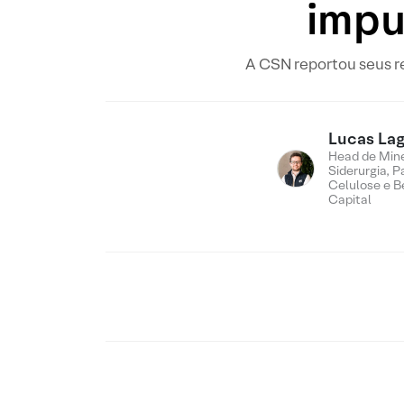
impu
A CSN reportou seus re
Lucas Lag
Head de Min
Siderurgia, P
Celulose e B
Capital