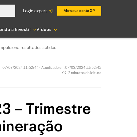
login expert
Abra sua conta XP
enda a Investir
Vídeos
mpulsiona resultados sólidos
07/03/2024 11:52:44 • Atualizado em 07/03/2024 11:52:45
2 minutos de leitura
3 – Trimestre
mineração