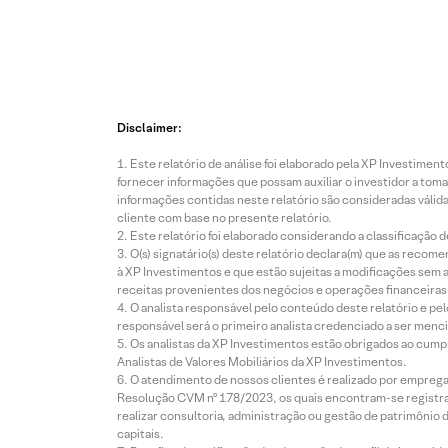
Disclaimer:
Este relatório de análise foi elaborado pela XP Investim
fornecer informações que possam auxiliar o investidor a toma
informações contidas neste relatório são consideradas válida
cliente com base no presente relatório.
Este relatório foi elaborado considerando a classificação d
O(s) signatário(s) deste relatório declara(m) que as reco
à XP Investimentos e que estão sujeitas a modificações sem 
receitas provenientes dos negócios e operações financeiras 
O analista responsável pelo conteúdo deste relatório e pe
responsável será o primeiro analista credenciado a ser menci
Os analistas da XP Investimentos estão obrigados ao cumpr
Analistas de Valores Mobiliários da XP Investimentos.
O atendimento de nossos clientes é realizado por empreg
Resolução CVM nº 178/2023, os quais encontram-se registrad
realizar consultoria, administração ou gestão de patrimônio 
capitais.