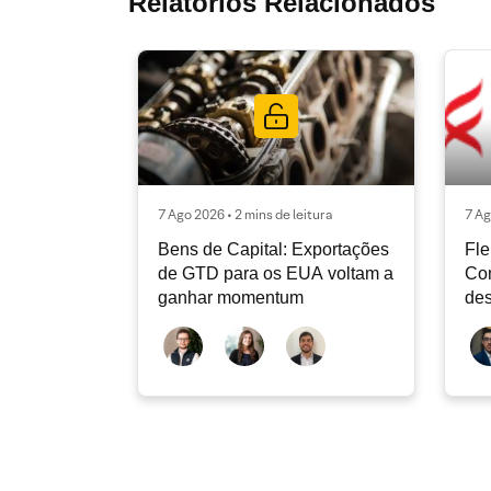
Relatórios Relacionados
7 Ago 2026 • 2 mins de leitura
7 Ag
Bens de Capital: Exportações
Fle
de GTD para os EUA voltam a
Co
ganhar momentum
des
dev
atu