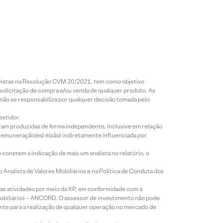
revistas na Resolução CVM 20/2021, tem como objetivo
 solicitação de compra e/ou venda de qualquer produto. As
 não se responsabiliza por qualquer decisão tomada pelo
estidor.
foram produzidas de forma independente, inclusive em relação
 remuneração(es) é(são) indiretamente influenciada por
constem a indicação de mais um analista no relatório, o
Analista de Valores Mobiliários e na Política de Conduta dos
s atividades por meio da XP, em conformidade com a
Mobiliários – ANCORD. O assessor de investimento não pode
iente para a realização de qualquer operação no mercado de