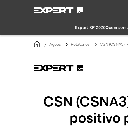
Expert XP 2026
Quem som
Ações
Relatórios
CSN (CSNA3): R
CSN (CSNA3):
positivo