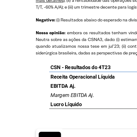
mais detalhes
); (ii) a rentabilidade das operaçõe
T/T, -60% A/A); e (iii) um trimestre decente para log
Negativo:
(i) Resultados abaixo do esperado na divi
Nossa opinião:
embora os resultados tenham vindo
Neutra sobre as ações da CSNA3, dado: (i) estima
quando atualizamos nossa tese em jul’23; (ii) co
siderúrgica brasileira, dadas as perspectivas de preç