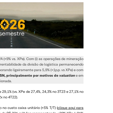
A (+9% vs. XPe). Com (i) as operações de mineração
i) rentabilidade da divisão de logística permanecendo
horando ligeiramente para 5,9% (+1p.p. vs XPe) e com
SN, principalmente por motivos de
valuation
e em
sionada.
 29,1% (vs. XPe de 27,4%, 24,3% no 3T23 e 27,1% no
2x no 4T22).
o custo caixa unitário (+5% T/T) (
clique aqui para