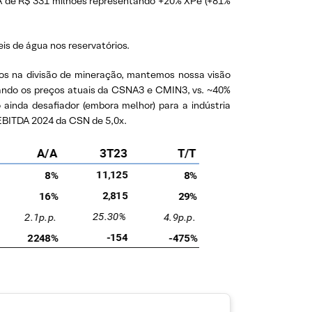
TDA de R$ 331 milhões representando +20% XPe (+81%
eis de água nos reservatórios.
os na divisão de mineração, mantemos nossa visão
rando os preços atuais da CSNA3 e CMIN3, vs. ~40%
ainda desafiador (embora melhor) para a indústria
EBITDA 2024 da CSN de 5,0x.