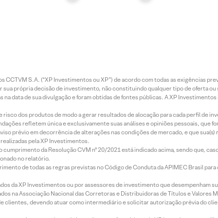
entos CCTVM S.A. (“XP Investimentos ou XP”) de acordo com todas as exigências p
r sua própria decisão de investimento, não constituindo qualquer tipo de oferta ou
s na data de sua divulgação e foram obtidas de fontes públicas. A XP Investimentos
e risco dos produtos de modo a gerar resultados de alocação para cada perfil de inv
mendações refletem única e exclusivamente suas análises e opiniões pessoais, que 
aviso prévio em decorrência de alterações nas condições de mercado, e que sua(s)
realizadas pela XP Investimentos.
lo cumprimento da Resolução CVM nº 20/2021 está indicado acima, sendo que, caso 
onado no relatório.
imento de todas as regras previstas no Código de Conduta da APIMEC Brasil para o 
ados da XP Investimentos ou por assessores de investimento que desempenham sua
os na Associação Nacional das Corretoras e Distribuidoras de Títulos e Valores 
de clientes, devendo atuar como intermediário e solicitar autorização prévia do cl