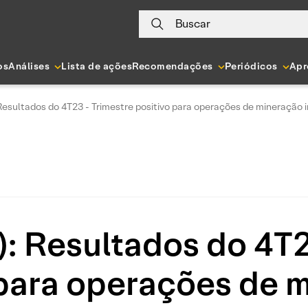
Buscar
os
Análises
Lista de ações
Recomendações
Periódicos
Apr
esultados do 4T23 - Trimestre positivo para operações de mineração i
 Resultados do 4T2
 para operações de 