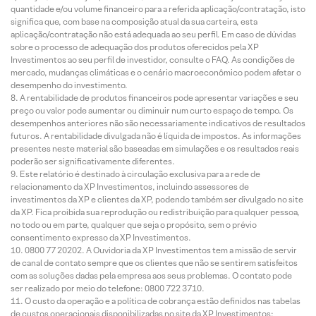
quantidade e/ou volume financeiro para a referida aplicação/contratação, isto
significa que, com base na composição atual da sua carteira, esta
aplicação/contratação não está adequada ao seu perfil. Em caso de dúvidas
sobre o processo de adequação dos produtos oferecidos pela XP
Investimentos ao seu perfil de investidor, consulte o FAQ. As condições de
mercado, mudanças climáticas e o cenário macroeconômico podem afetar o
desempenho do investimento.
A rentabilidade de produtos financeiros pode apresentar variações e seu
preço ou valor pode aumentar ou diminuir num curto espaço de tempo. Os
desempenhos anteriores não são necessariamente indicativos de resultados
futuros. A rentabilidade divulgada não é líquida de impostos. As informações
presentes neste material são baseadas em simulações e os resultados reais
poderão ser significativamente diferentes.
Este relatório é destinado à circulação exclusiva para a rede de
relacionamento da XP Investimentos, incluindo assessores de
investimentos da XP e clientes da XP, podendo também ser divulgado no site
da XP. Fica proibida sua reprodução ou redistribuição para qualquer pessoa,
no todo ou em parte, qualquer que seja o propósito, sem o prévio
consentimento expresso da XP Investimentos.
0800 77 20202. A Ouvidoria da XP Investimentos tem a missão de servir
de canal de contato sempre que os clientes que não se sentirem satisfeitos
com as soluções dadas pela empresa aos seus problemas. O contato pode
ser realizado por meio do telefone: 0800 722 3710.
O custo da operação e a política de cobrança estão definidos nas tabelas
de custos operacionais disponibilizadas no site da XP Investimentos: