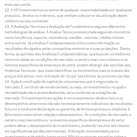
www.xpi.com.br.
A XP Investimentos se exime de qualquer responsabilidade por quaisquer
prejuízos, diretos ou indiretos, que venham a decorrer da utilização deste
relatório ou seu conteúdo.
A Avaliação Técnica e a Avaliação de Fundamentos seguem diferentes
metodologias de análise. A Análise Técnica é executada seguindo conceitos
como tendência, suporte, resistência, candles, volumes, médias móveis
entre outros. Já a Análise Fundamentalista utiliza como informação os
resultados divulgados pelas companhias emissoras e suas projeções. Desta
forma, as opiniões dos Analistas Fundamentalistas, que buscam os melhores
retornos dadas as condições de mercado, o cenário macroeconômico e os
eventos específicos da empresa e do setor, podem divergir das opiniões dos
Analistas Técnicos, que visam identificar os movimentos mais prováveis dos
preços dos ativos, com utilização de “stops” para limitar as possíveis perdas.
Ação é uma fração do capital de uma empresa que é negociada no
mercado. É um título de renda variável, ou seja, um investimento no qual a
rentabilidade não é preestabelecida, varia conforme as cotações de
mercado. O investimento em ações é um investimento de alto risco e os
desempenhos anteriores não são necessariamente indicativos de resultados
futuros e nenhuma declaração ou garantia, de forma expressa ou implícita, é
feita neste material em relação a desempenhos. As condições de mercado, o
cenário macroeconômico, os eventos específicos da empresa e do setor
podem afetar o desempenho do investimento, podendo resultar até mesmo
em significativas perdas patrimoniais. A duração recomendada para o
investimento é de médio-longo prazo. Não há quaisquer garantias sobre o