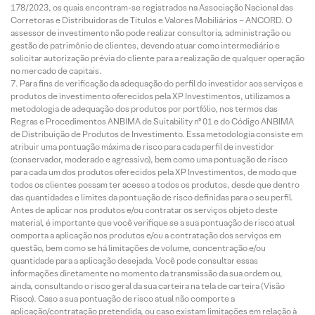
178/2023, os quais encontram-se registrados na Associação Nacional das
Corretoras e Distribuidoras de Títulos e Valores Mobiliários – ANCORD. O
assessor de investimento não pode realizar consultoria, administração ou
gestão de patrimônio de clientes, devendo atuar como intermediário e
solicitar autorização prévia do cliente para a realização de qualquer operação
no mercado de capitais.
Para fins de verificação da adequação do perfil do investidor aos serviços e
produtos de investimento oferecidos pela XP Investimentos, utilizamos a
metodologia de adequação dos produtos por portfólio, nos termos das
Regras e Procedimentos ANBIMA de Suitability nº 01 e do Código ANBIMA
de Distribuição de Produtos de Investimento. Essa metodologia consiste em
atribuir uma pontuação máxima de risco para cada perfil de investidor
(conservador, moderado e agressivo), bem como uma pontuação de risco
para cada um dos produtos oferecidos pela XP Investimentos, de modo que
todos os clientes possam ter acesso a todos os produtos, desde que dentro
das quantidades e limites da pontuação de risco definidas para o seu perfil.
Antes de aplicar nos produtos e/ou contratar os serviços objeto deste
material, é importante que você verifique se a sua pontuação de risco atual
comporta a aplicação nos produtos e/ou a contratação dos serviços em
questão, bem como se há limitações de volume, concentração e/ou
quantidade para a aplicação desejada. Você pode consultar essas
informações diretamente no momento da transmissão da sua ordem ou,
ainda, consultando o risco geral da sua carteira na tela de carteira (Visão
Risco). Caso a sua pontuação de risco atual não comporte a
aplicação/contratação pretendida, ou caso existam limitações em relação à