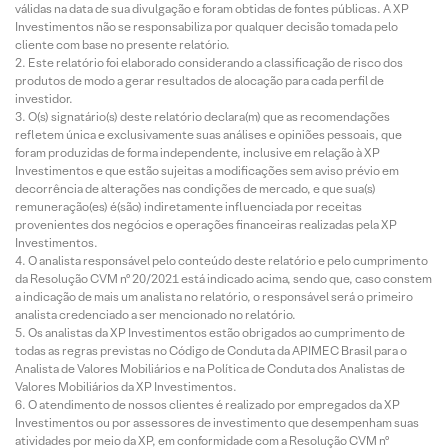
válidas na data de sua divulgação e foram obtidas de fontes públicas. A XP
Investimentos não se responsabiliza por qualquer decisão tomada pelo
cliente com base no presente relatório.
Este relatório foi elaborado considerando a classificação de risco dos
produtos de modo a gerar resultados de alocação para cada perfil de
investidor.
O(s) signatário(s) deste relatório declara(m) que as recomendações
refletem única e exclusivamente suas análises e opiniões pessoais, que
foram produzidas de forma independente, inclusive em relação à XP
Investimentos e que estão sujeitas a modificações sem aviso prévio em
decorrência de alterações nas condições de mercado, e que sua(s)
remuneração(es) é(são) indiretamente influenciada por receitas
provenientes dos negócios e operações financeiras realizadas pela XP
Investimentos.
O analista responsável pelo conteúdo deste relatório e pelo cumprimento
da Resolução CVM nº 20/2021 está indicado acima, sendo que, caso constem
a indicação de mais um analista no relatório, o responsável será o primeiro
analista credenciado a ser mencionado no relatório.
Os analistas da XP Investimentos estão obrigados ao cumprimento de
todas as regras previstas no Código de Conduta da APIMEC Brasil para o
Analista de Valores Mobiliários e na Política de Conduta dos Analistas de
Valores Mobiliários da XP Investimentos.
O atendimento de nossos clientes é realizado por empregados da XP
Investimentos ou por assessores de investimento que desempenham suas
atividades por meio da XP, em conformidade com a Resolução CVM nº