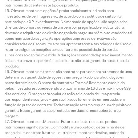
patrimônio do cliente neste tipo de produto.
O investimento em opções é preferencialmente indicado para
investidores de perfil agressivo, de acordo com a política de suitability
praticada pela XP Investimentos. No mercado de opções, são negociados
direitos de compra ou venda de um bem por preço fixado em data futura,
devendo o adquirente do direito negociado pagar um prêmio ao vendedor tal
como num acordo seguro. As operações com esses derivativos são
consideradas de risco muito alto por apresentarem altas relações de risco e
retorno e algumas posições apresentarem a possibilidade de perdas
superiores ao capital investido. A duração recomendada para o investimento
é de curto prazo e o patrimônio do cliente não está garantido neste tipo de
produto.
O investimento em termos são contratos para compra ou a venda de uma
determinada quantidade de ações, a um preço fixado, para liquidação em
prazo determinado. O prazo do contrato a Termo é livremente escolhido
pelos investidores, obedecendo o prazo mínimo de 16 dias e máximo de 999
dias corridos. O preço será o valor da ação adicionado de uma parcela
correspondente aos juros – que são fixados livremente em mercado, em
função do prazo do contrato. Toda transação a termo requer um depósito de
garantia. Essas garantias são prestadas em duas formas: cobertura ou
margem.
O investimento em Mercados Futuros embute riscos de perdas
patrimoniais significativos. Commodity é um objeto ou determinante de
preço de um contrato futuro ou outro instrumento derivativo, podendo