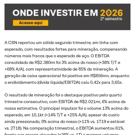
A CSN reportou um sólido segundo trimestre, em linha com
esperado, com resultados fortes para mineração, compensando
números mais fracos que o esperado de aço. O EBITDA
consolidado de R$2.380mi foi 3% acima do nosso (+38% T/T e
+68% A/A), com representatividade de 85% da mineração. A
geração de caixa operacional foi positiva em R$856mn, enquanto
o endividamento (dívida líquida/EBITDA) caiu 0,42x para 3,65x.
O resultado de mineração foi o destaque positivo pelo quarto
trimestre consecutivo, com EBITDA de R$2.021mi, 6% acima da
nossa estimativa. O principal impulsor foi o volume 13% acima do
esperado, em 10,1kt (+14% T/T e +25% A/A), apesar do custo
ainda pressionado, 9% acima do nosso (+11% vs. 1T19 e estável
vs. 2T18). Na comparação trimestral, o EBITDA aumentou 61%,
frente aos preços elevados (+26% vs. 1T) e maiores volumes