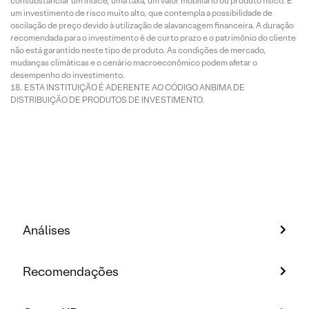
consubstanciar um índice, uma taxa, um valor mobiliário ou produto físico. É
um investimento de risco muito alto, que contempla a possibilidade de
oscilação de preço devido à utilização de alavancagem financeira. A duração
recomendada para o investimento é de curto prazo e o patrimônio do cliente
não está garantido neste tipo de produto. As condições de mercado,
mudanças climáticas e o cenário macroeconômico podem afetar o
desempenho do investimento.
ESTA INSTITUIÇÃO É ADERENTE AO CÓDIGO ANBIMA DE
DISTRIBUIÇÃO DE PRODUTOS DE INVESTIMENTO.
Análises
Recomendações