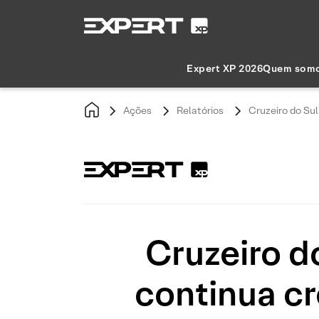
Expert XP 2026
Quem som
Ações
Relatórios
Cruzeiro do Su
Cruzeiro d
continua c