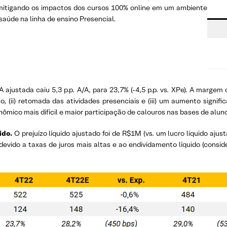
, mitigando os impactos dos cursos 100% online em um ambiente
 saúde na linha de ensino Presencial.
justada caiu 5,3 p.p. A/A, para 23,7% (-4,5 p.p. vs. XPe). A margem 
o, (ii) retomada das atividades presenciais e (iii) um aumento signi
onômico mais difícil e maior participação de calouros nas bases de alu
uido.
O prejuízo líquido ajustado foi de R$1M (vs. um lucro líquido a
devido a taxas de juros mais altas e ao endividamento líquido (cons