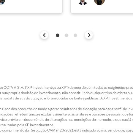
entos CCTVM S.A. (“XP Investimentos ou XP”) de acordo com todas as exigências p
r sua própria decisão de investimento, não constituindo qualquer tipo de oferta ou
s na data de sua divulgação e foram obtidas de fontes públicas. A XP Investimentos
e risco dos produtos de modo a gerar resultados de alocação para cada perfil de inv
mendações refletem única e exclusivamente suas análises e opiniões pessoais, que 
aviso prévio em decorrência de alterações nas condições de mercado, e que sua(s)
realizadas pela XP Investimentos.
lo cumprimento da Resolução CVM nº 20/2021 está indicado acima, sendo que, caso 