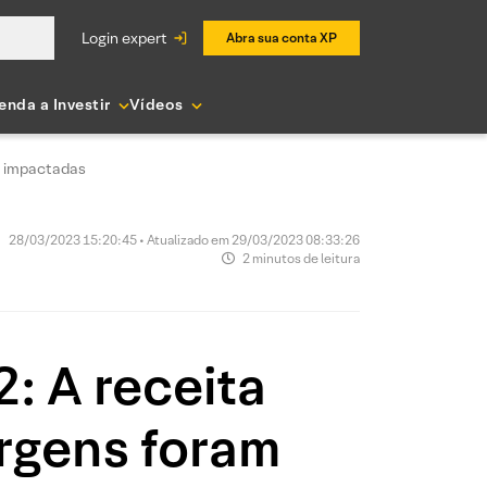
login expert
Abra sua conta XP
enda a Investir
Vídeos
m impactadas
28/03/2023 15:20:45 • Atualizado em 29/03/2023 08:33:26
2 minutos de leitura
: A receita
rgens foram