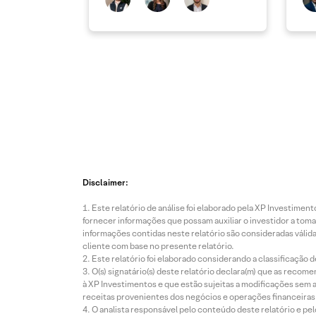
Disclaimer:
Este relatório de análise foi elaborado pela XP Investim
fornecer informações que possam auxiliar o investidor a toma
informações contidas neste relatório são consideradas válida
cliente com base no presente relatório.
Este relatório foi elaborado considerando a classificação d
O(s) signatário(s) deste relatório declara(m) que as reco
à XP Investimentos e que estão sujeitas a modificações sem 
receitas provenientes dos negócios e operações financeiras 
O analista responsável pelo conteúdo deste relatório e pe