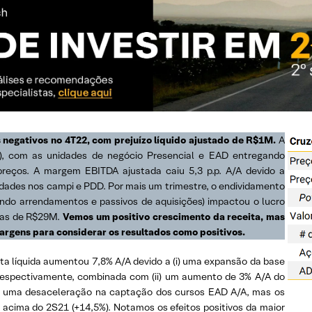
 negativos no 4T22, com prejuízo líquido ajustado de R$1M.
A
A/A), com as unidades de negócio Presencial e EAD entregando
eços. A margem EBITDA ajustada caiu 5,3 p.p. A/A devido a
dades nos campi e PDD. Por mais um trimestre, o endividamento
ando arrendamentos e passivos de aquisições) impactou o lucro
idas de R$29M.
Vemos um positivo crescimento da receita, mas
gens para considerar os resultados como positivos.
ita líquida aumentou 7,8% A/A devido a (i) uma expansão da base
 respectivamente, combinada com (ii) um aumento de 3% A/A do
ou uma desaceleração na captação dos cursos EAD A/A, mas os
acima do 2S21 (+14,5%). Notamos os efeitos positivos da maior