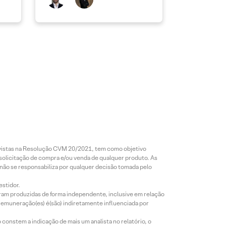
revistas na Resolução CVM 20/2021, tem como objetivo
 solicitação de compra e/ou venda de qualquer produto. As
 não se responsabiliza por qualquer decisão tomada pelo
estidor.
foram produzidas de forma independente, inclusive em relação
 remuneração(es) é(são) indiretamente influenciada por
constem a indicação de mais um analista no relatório, o