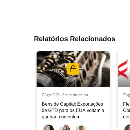
Relatórios Relacionados
7 Ago 2026 • 2 mins de leitura
7 Ag
Bens de Capital: Exportações
Fle
de GTD para os EUA voltam a
Co
ganhar momentum
des
dev
atu