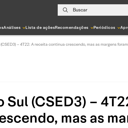
Buscar
os
Análises
Lista de ações
Recomendações
Periódicos
Apr
l (CSED3) – 4T22: A receita continua crescendo, mas as margens fora
o Sul (CSED3) – 4T22
rescendo, mas as ma