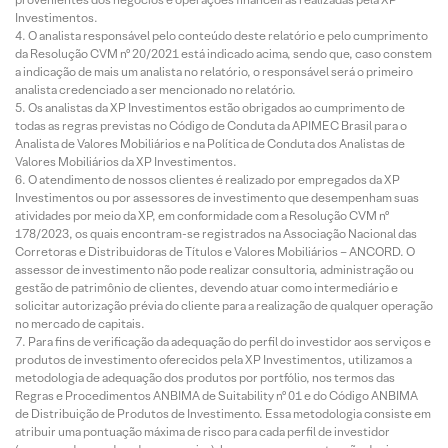
Investimentos.
O analista responsável pelo conteúdo deste relatório e pelo cumprimento
da Resolução CVM nº 20/2021 está indicado acima, sendo que, caso constem
a indicação de mais um analista no relatório, o responsável será o primeiro
analista credenciado a ser mencionado no relatório.
Os analistas da XP Investimentos estão obrigados ao cumprimento de
todas as regras previstas no Código de Conduta da APIMEC Brasil para o
Analista de Valores Mobiliários e na Política de Conduta dos Analistas de
Valores Mobiliários da XP Investimentos.
O atendimento de nossos clientes é realizado por empregados da XP
Investimentos ou por assessores de investimento que desempenham suas
atividades por meio da XP, em conformidade com a Resolução CVM nº
178/2023, os quais encontram-se registrados na Associação Nacional das
Corretoras e Distribuidoras de Títulos e Valores Mobiliários – ANCORD. O
assessor de investimento não pode realizar consultoria, administração ou
gestão de patrimônio de clientes, devendo atuar como intermediário e
solicitar autorização prévia do cliente para a realização de qualquer operação
no mercado de capitais.
Para fins de verificação da adequação do perfil do investidor aos serviços e
produtos de investimento oferecidos pela XP Investimentos, utilizamos a
metodologia de adequação dos produtos por portfólio, nos termos das
Regras e Procedimentos ANBIMA de Suitability nº 01 e do Código ANBIMA
de Distribuição de Produtos de Investimento. Essa metodologia consiste em
atribuir uma pontuação máxima de risco para cada perfil de investidor