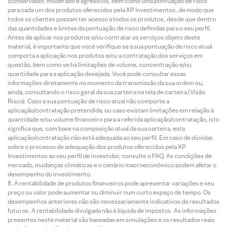
(conservador, moderado e agressivo), bem como uma pontuação de risco
para cada um dos produtos oferecidos pela XP Investimentos, de modo que
todos os clientes possam ter acesso a todos os produtos, desde que dentro
das quantidades e limites da pontuação de risco definidas para o seu perfil.
Antes de aplicar nos produtos e/ou contratar os serviços objeto deste
material, é importante que você verifique se a sua pontuação de risco atual
comporta a aplicação nos produtos e/ou a contratação dos serviços em
questão, bem como se há limitações de volume, concentração e/ou
quantidade para a aplicação desejada. Você pode consultar essas
informações diretamente no momento da transmissão da sua ordem ou,
ainda, consultando o risco geral da sua carteira na tela de carteira (Visão
Risco). Caso a sua pontuação de risco atual não comporte a
aplicação/contratação pretendida, ou caso existam limitações em relação à
quantidade e/ou volume financeiro para a referida aplicação/contratação, isto
significa que, com base na composição atual da sua carteira, esta
aplicação/contratação não está adequada ao seu perfil. Em caso de dúvidas
sobre o processo de adequação dos produtos oferecidos pela XP
Investimentos ao seu perfil de investidor, consulte o FAQ. As condições de
mercado, mudanças climáticas e o cenário macroeconômico podem afetar o
desempenho do investimento.
A rentabilidade de produtos financeiros pode apresentar variações e seu
preço ou valor pode aumentar ou diminuir num curto espaço de tempo. Os
desempenhos anteriores não são necessariamente indicativos de resultados
futuros. A rentabilidade divulgada não é líquida de impostos. As informações
presentes neste material são baseadas em simulações e os resultados reais