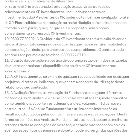
poderão ser significativamente diferentes.
Este relatório é destinado à circulação exclusiva para a rede de
relacionamento da XP Investimentos, incluindo assessores de
investimentos da XP e clientes da XP, podendo também ser divulgado no site
da XP. Fica proibida sua reprodução ou redistribuição para qualquer pessoa,
no todo ou em parte, qualquer que seja o propósito, sem o prévio
consentimento expresso da XP Investimentos.
0800 77 20202. A Ouvidoria da XP Investimentos tem a missão de servir
de canal de contato sempre que os clientes que não se sentirem satisfeitos
com as soluções dadas pela empresa aos seus problemas. O contato pode
ser realizado por meio do telefone: 0800 722 3710.
O custo da operação e a política de cobrança estão definidos nas tabelas
de custos operacionais disponibilizadas no site da XP Investimentos:
www.xpi.com.br.
A XP Investimentos se exime de qualquer responsabilidade por quaisquer
prejuízos, diretos ou indiretos, que venham a decorrer da utilização deste
relatório ou seu conteúdo.
A Avaliação Técnica e a Avaliação de Fundamentos seguem diferentes
metodologias de análise. A Análise Técnica é executada seguindo conceitos
como tendência, suporte, resistência, candles, volumes, médias móveis
entre outros. Já a Análise Fundamentalista utiliza como informação os
resultados divulgados pelas companhias emissoras e suas projeções. Desta
forma, as opiniões dos Analistas Fundamentalistas, que buscam os melhores
retornos dadas as condições de mercado, o cenário macroeconômico e os
eventos específicos da empresa e do setor, podem divergir das opiniões dos