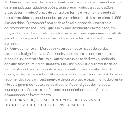
O investimento em termos são contratos para compra ou a venda de uma
determinada quantidade de ações, a um preço fixado, para liquidação em
prazo determinado. O prazo do contrato a Termo é livremente escolhido
pelos investidores, obedecendo o prazo mínimo de 16 dias e máximo de 999
dias corridos. O preço será o valor da ação adicionado de uma parcela
correspondente aos juros – que são fixados livremente em mercado, em
função do prazo do contrato. Toda transação a termo requer um depósito de
garantia. Essas garantias são prestadas em duas formas: cobertura ou
margem.
O investimento em Mercados Futuros embute riscos de perdas
patrimoniais significativos. Commodity é um objeto ou determinante de
preço de um contrato futuro ou outro instrumento derivativo, podendo
consubstanciar um índice, uma taxa, um valor mobiliário ou produto físico. É
um investimento de risco muito alto, que contempla a possibilidade de
oscilação de preço devido à utilização de alavancagem financeira. A duração
recomendada para o investimento é de curto prazo e o patrimônio do cliente
não está garantido neste tipo de produto. As condições de mercado,
mudanças climáticas e o cenário macroeconômico podem afetar o
desempenho do investimento.
ESTA INSTITUIÇÃO É ADERENTE AO CÓDIGO ANBIMA DE
DISTRIBUIÇÃO DE PRODUTOS DE INVESTIMENTO.