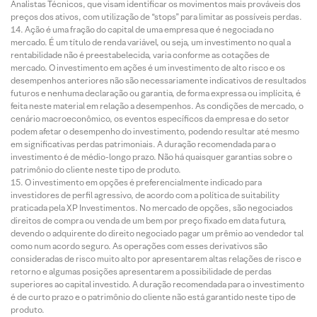
Analistas Técnicos, que visam identificar os movimentos mais prováveis dos
preços dos ativos, com utilização de “stops” para limitar as possíveis perdas.
Ação é uma fração do capital de uma empresa que é negociada no
mercado. É um título de renda variável, ou seja, um investimento no qual a
rentabilidade não é preestabelecida, varia conforme as cotações de
mercado. O investimento em ações é um investimento de alto risco e os
desempenhos anteriores não são necessariamente indicativos de resultados
futuros e nenhuma declaração ou garantia, de forma expressa ou implícita, é
feita neste material em relação a desempenhos. As condições de mercado, o
cenário macroeconômico, os eventos específicos da empresa e do setor
podem afetar o desempenho do investimento, podendo resultar até mesmo
em significativas perdas patrimoniais. A duração recomendada para o
investimento é de médio-longo prazo. Não há quaisquer garantias sobre o
patrimônio do cliente neste tipo de produto.
O investimento em opções é preferencialmente indicado para
investidores de perfil agressivo, de acordo com a política de suitability
praticada pela XP Investimentos. No mercado de opções, são negociados
direitos de compra ou venda de um bem por preço fixado em data futura,
devendo o adquirente do direito negociado pagar um prêmio ao vendedor tal
como num acordo seguro. As operações com esses derivativos são
consideradas de risco muito alto por apresentarem altas relações de risco e
retorno e algumas posições apresentarem a possibilidade de perdas
superiores ao capital investido. A duração recomendada para o investimento
é de curto prazo e o patrimônio do cliente não está garantido neste tipo de
produto.