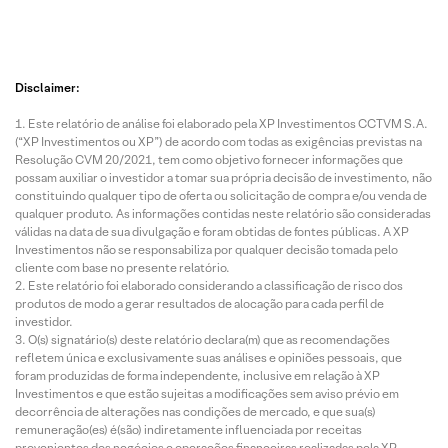
Disclaimer:
Este relatório de análise foi elaborado pela XP Investimentos CCTVM S.A.
(“XP Investimentos ou XP”) de acordo com todas as exigências previstas na
Resolução CVM 20/2021, tem como objetivo fornecer informações que
possam auxiliar o investidor a tomar sua própria decisão de investimento, não
constituindo qualquer tipo de oferta ou solicitação de compra e/ou venda de
qualquer produto. As informações contidas neste relatório são consideradas
válidas na data de sua divulgação e foram obtidas de fontes públicas. A XP
Investimentos não se responsabiliza por qualquer decisão tomada pelo
cliente com base no presente relatório.
Este relatório foi elaborado considerando a classificação de risco dos
produtos de modo a gerar resultados de alocação para cada perfil de
investidor.
O(s) signatário(s) deste relatório declara(m) que as recomendações
refletem única e exclusivamente suas análises e opiniões pessoais, que
foram produzidas de forma independente, inclusive em relação à XP
Investimentos e que estão sujeitas a modificações sem aviso prévio em
decorrência de alterações nas condições de mercado, e que sua(s)
remuneração(es) é(são) indiretamente influenciada por receitas
provenientes dos negócios e operações financeiras realizadas pela XP