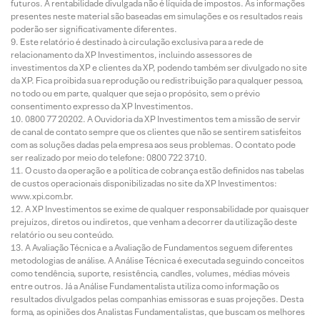
futuros. A rentabilidade divulgada não é líquida de impostos. As informações
presentes neste material são baseadas em simulações e os resultados reais
poderão ser significativamente diferentes.
Este relatório é destinado à circulação exclusiva para a rede de
relacionamento da XP Investimentos, incluindo assessores de
investimentos da XP e clientes da XP, podendo também ser divulgado no site
da XP. Fica proibida sua reprodução ou redistribuição para qualquer pessoa,
no todo ou em parte, qualquer que seja o propósito, sem o prévio
consentimento expresso da XP Investimentos.
0800 77 20202. A Ouvidoria da XP Investimentos tem a missão de servir
de canal de contato sempre que os clientes que não se sentirem satisfeitos
com as soluções dadas pela empresa aos seus problemas. O contato pode
ser realizado por meio do telefone: 0800 722 3710.
O custo da operação e a política de cobrança estão definidos nas tabelas
de custos operacionais disponibilizadas no site da XP Investimentos:
www.xpi.com.br.
A XP Investimentos se exime de qualquer responsabilidade por quaisquer
prejuízos, diretos ou indiretos, que venham a decorrer da utilização deste
relatório ou seu conteúdo.
A Avaliação Técnica e a Avaliação de Fundamentos seguem diferentes
metodologias de análise. A Análise Técnica é executada seguindo conceitos
como tendência, suporte, resistência, candles, volumes, médias móveis
entre outros. Já a Análise Fundamentalista utiliza como informação os
resultados divulgados pelas companhias emissoras e suas projeções. Desta
forma, as opiniões dos Analistas Fundamentalistas, que buscam os melhores