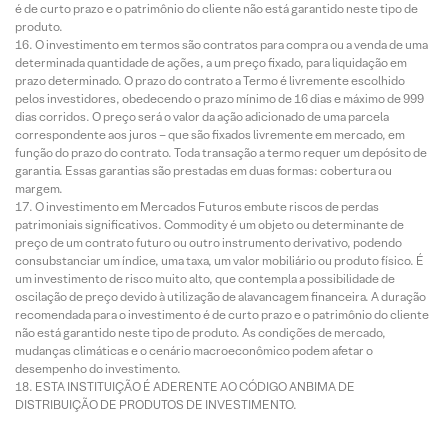
é de curto prazo e o patrimônio do cliente não está garantido neste tipo de
produto.
O investimento em termos são contratos para compra ou a venda de uma
determinada quantidade de ações, a um preço fixado, para liquidação em
prazo determinado. O prazo do contrato a Termo é livremente escolhido
pelos investidores, obedecendo o prazo mínimo de 16 dias e máximo de 999
dias corridos. O preço será o valor da ação adicionado de uma parcela
correspondente aos juros – que são fixados livremente em mercado, em
função do prazo do contrato. Toda transação a termo requer um depósito de
garantia. Essas garantias são prestadas em duas formas: cobertura ou
margem.
O investimento em Mercados Futuros embute riscos de perdas
patrimoniais significativos. Commodity é um objeto ou determinante de
preço de um contrato futuro ou outro instrumento derivativo, podendo
consubstanciar um índice, uma taxa, um valor mobiliário ou produto físico. É
um investimento de risco muito alto, que contempla a possibilidade de
oscilação de preço devido à utilização de alavancagem financeira. A duração
recomendada para o investimento é de curto prazo e o patrimônio do cliente
não está garantido neste tipo de produto. As condições de mercado,
mudanças climáticas e o cenário macroeconômico podem afetar o
desempenho do investimento.
ESTA INSTITUIÇÃO É ADERENTE AO CÓDIGO ANBIMA DE
DISTRIBUIÇÃO DE PRODUTOS DE INVESTIMENTO.