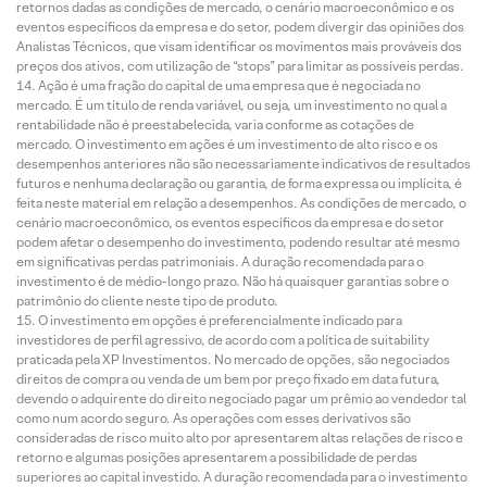
retornos dadas as condições de mercado, o cenário macroeconômico e os
eventos específicos da empresa e do setor, podem divergir das opiniões dos
Analistas Técnicos, que visam identificar os movimentos mais prováveis dos
preços dos ativos, com utilização de “stops” para limitar as possíveis perdas.
Ação é uma fração do capital de uma empresa que é negociada no
mercado. É um título de renda variável, ou seja, um investimento no qual a
rentabilidade não é preestabelecida, varia conforme as cotações de
mercado. O investimento em ações é um investimento de alto risco e os
desempenhos anteriores não são necessariamente indicativos de resultados
futuros e nenhuma declaração ou garantia, de forma expressa ou implícita, é
feita neste material em relação a desempenhos. As condições de mercado, o
cenário macroeconômico, os eventos específicos da empresa e do setor
podem afetar o desempenho do investimento, podendo resultar até mesmo
em significativas perdas patrimoniais. A duração recomendada para o
investimento é de médio-longo prazo. Não há quaisquer garantias sobre o
patrimônio do cliente neste tipo de produto.
O investimento em opções é preferencialmente indicado para
investidores de perfil agressivo, de acordo com a política de suitability
praticada pela XP Investimentos. No mercado de opções, são negociados
direitos de compra ou venda de um bem por preço fixado em data futura,
devendo o adquirente do direito negociado pagar um prêmio ao vendedor tal
como num acordo seguro. As operações com esses derivativos são
consideradas de risco muito alto por apresentarem altas relações de risco e
retorno e algumas posições apresentarem a possibilidade de perdas
superiores ao capital investido. A duração recomendada para o investimento