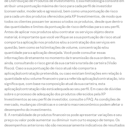
de Distribuição de Produtos de Investimento. Essa metodologia consiste em
atribuir uma pontuação máxima de risco para cada perfil de investidor
(conservador, moderado e agressivo), bem como uma pontuação de risco
para cada um dos produtos oferecidos pela XP Investimentos, de modo que
todos os clientes possam ter acesso a todos os produtos, desde que dentro
das quantidades e limites da pontuação de risco definidas para o seu perfil.
Antes de aplicar nos produtos e/ou contratar os serviços objeto deste
material, é importante que você verifique se a sua pontuação de risco atual
comporta a aplicação nos produtos e/ou a contratação dos serviços em
questão, bem como se há limitações de volume, concentração e/ou
quantidade para a aplicação desejada. Você pode consultar essas
informações diretamente no momento da transmissão da sua ordem ou,
ainda, consultando o risco geral da sua carteira na tela de carteira (Visão
Risco). Caso a sua pontuação de risco atual não comporte a
aplicação/contratação pretendida, ou caso existam limitações em relação à
quantidade e/ou volume financeiro para a referida aplicação/contratação, isto
significa que, com base na composição atual da sua carteira, esta
aplicação/contratação não está adequada ao seu perfil. Em caso de dúvidas
sobre o processo de adequação dos produtos oferecidos pela XP
Investimentos ao seu perfil de investidor, consulte o FAQ. As condições de
mercado, mudanças climáticas e o cenário macroeconômico podem afetar o
desempenho do investimento.
A rentabilidade de produtos financeiros pode apresentar variações e seu
preço ou valor pode aumentar ou diminuir num curto espaço de tempo. Os
desempenhos anteriores não são necessariamente indicativos de resultados