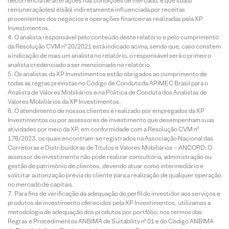
decorrência de alterações nas condições de mercado, e que sua(s)
remuneração(es) é(são) indiretamente influenciada por receitas
provenientes dos negócios e operações financeiras realizadas pela XP
Investimentos.
O analista responsável pelo conteúdo deste relatório e pelo cumprimento
da Resolução CVM nº 20/2021 está indicado acima, sendo que, caso constem
a indicação de mais um analista no relatório, o responsável será o primeiro
analista credenciado a ser mencionado no relatório.
Os analistas da XP Investimentos estão obrigados ao cumprimento de
todas as regras previstas no Código de Conduta da APIMEC Brasil para o
Analista de Valores Mobiliários e na Política de Conduta dos Analistas de
Valores Mobiliários da XP Investimentos.
O atendimento de nossos clientes é realizado por empregados da XP
Investimentos ou por assessores de investimento que desempenham suas
atividades por meio da XP, em conformidade com a Resolução CVM nº
178/2023, os quais encontram-se registrados na Associação Nacional das
Corretoras e Distribuidoras de Títulos e Valores Mobiliários – ANCORD. O
assessor de investimento não pode realizar consultoria, administração ou
gestão de patrimônio de clientes, devendo atuar como intermediário e
solicitar autorização prévia do cliente para a realização de qualquer operação
no mercado de capitais.
Para fins de verificação da adequação do perfil do investidor aos serviços e
produtos de investimento oferecidos pela XP Investimentos, utilizamos a
metodologia de adequação dos produtos por portfólio, nos termos das
Regras e Procedimentos ANBIMA de Suitability nº 01 e do Código ANBIMA