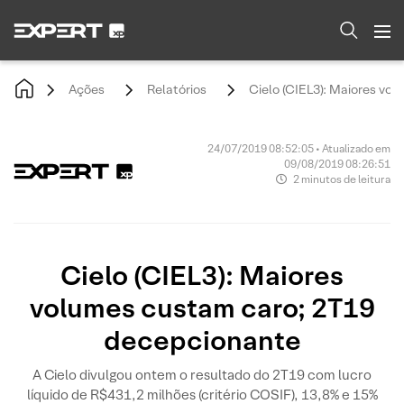
Ações
Relatórios
Cielo (CIEL3): Maiores vo
24/07/2019 08:52:05 • Atualizado em
09/08/2019 08:26:51
2 minutos de leitura
Cielo (CIEL3): Maiores
volumes custam caro; 2T19
decepcionante
A Cielo divulgou ontem o resultado do 2T19 com lucro
líquido de R$431,2 milhões (critério COSIF), 13,8% e 15%