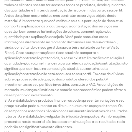
todos os clientes possam ter acesso a todos os produtos, desde que dentro
das quantidades e limites da pontuação de risco definidas para o seu perfil.
Antes de aplicar nos produtos e/ou contratar os serviços objeto deste
material, é importante que você verifique se a sua pontuação de risco atual
comporta a aplicação nos produtos e/ou a contratação dos serviços em
questão, bem como se há limitações de volume, concentração e/ou
quantidade para a aplicação desejada. Você pode consultar essas
informações diretamente no momento da transmissão da sua ordem ou,
ainda, consultando o risco geral da sua carteira na tela de carteira (Visão
Risco). Caso a sua pontuação de risco atual não comporte a
aplicação/contratação pretendida, ou caso existam limitações em relação à
quantidade e/ou volume financeiro para a referida aplicação/contratação, isto
significa que, com base na composição atual da sua carteira, esta
aplicação/contratação não está adequada ao seu perfil. Em caso de dúvidas
sobre o processo de adequação dos produtos oferecidos pela XP
Investimentos ao seu perfil de investidor, consulte o FAQ. As condições de
mercado, mudanças climáticas e o cenário macroeconômico podem afetar o
desempenho do investimento.
A rentabilidade de produtos financeiros pode apresentar variações e seu
preço ou valor pode aumentar ou diminuir num curto espaço de tempo. Os
desempenhos anteriores não são necessariamente indicativos de resultados
futuros. A rentabilidade divulgada não é líquida de impostos. As informações
presentes neste material são baseadas em simulações e os resultados reais
poderão ser significativamente diferentes.