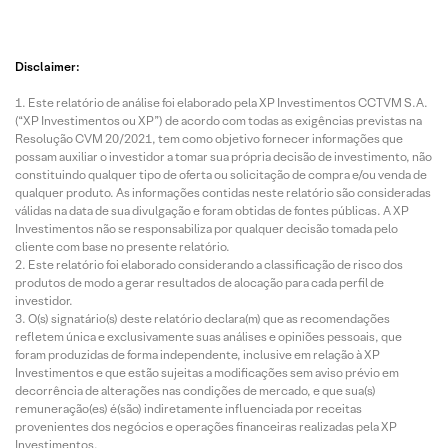
Disclaimer:
Este relatório de análise foi elaborado pela XP Investimentos CCTVM S.A.
(“XP Investimentos ou XP”) de acordo com todas as exigências previstas na
Resolução CVM 20/2021, tem como objetivo fornecer informações que
possam auxiliar o investidor a tomar sua própria decisão de investimento, não
constituindo qualquer tipo de oferta ou solicitação de compra e/ou venda de
qualquer produto. As informações contidas neste relatório são consideradas
válidas na data de sua divulgação e foram obtidas de fontes públicas. A XP
Investimentos não se responsabiliza por qualquer decisão tomada pelo
cliente com base no presente relatório.
Este relatório foi elaborado considerando a classificação de risco dos
produtos de modo a gerar resultados de alocação para cada perfil de
investidor.
O(s) signatário(s) deste relatório declara(m) que as recomendações
refletem única e exclusivamente suas análises e opiniões pessoais, que
foram produzidas de forma independente, inclusive em relação à XP
Investimentos e que estão sujeitas a modificações sem aviso prévio em
decorrência de alterações nas condições de mercado, e que sua(s)
remuneração(es) é(são) indiretamente influenciada por receitas
provenientes dos negócios e operações financeiras realizadas pela XP
Investimentos.