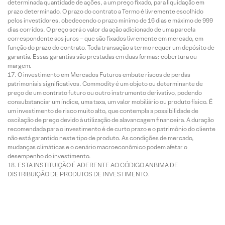
determinada quantidade de ações, a um preço fixado, para liquidação em
prazo determinado. O prazo do contrato a Termo é livremente escolhido
pelos investidores, obedecendo o prazo mínimo de 16 dias e máximo de 999
dias corridos. O preço será o valor da ação adicionado de uma parcela
correspondente aos juros – que são fixados livremente em mercado, em
função do prazo do contrato. Toda transação a termo requer um depósito de
garantia. Essas garantias são prestadas em duas formas: cobertura ou
margem.
O investimento em Mercados Futuros embute riscos de perdas
patrimoniais significativos. Commodity é um objeto ou determinante de
preço de um contrato futuro ou outro instrumento derivativo, podendo
consubstanciar um índice, uma taxa, um valor mobiliário ou produto físico. É
um investimento de risco muito alto, que contempla a possibilidade de
oscilação de preço devido à utilização de alavancagem financeira. A duração
recomendada para o investimento é de curto prazo e o patrimônio do cliente
não está garantido neste tipo de produto. As condições de mercado,
mudanças climáticas e o cenário macroeconômico podem afetar o
desempenho do investimento.
ESTA INSTITUIÇÃO É ADERENTE AO CÓDIGO ANBIMA DE
DISTRIBUIÇÃO DE PRODUTOS DE INVESTIMENTO.