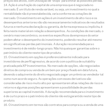
preços dos ativos, com utilização de “stops” para limitar as possíveis perdas.
Ação é uma fração do capital de uma empresa que é negociada no
mercado. É um título de renda variável, ou seja, um investimento no qual a
rentabilidade não é preestabelecida, varia conforme as cotações de
mercado. O investimento em ações é um investimento de alto risco e os
desempenhos anteriores não são necessariamente indicativos de resultados
futuros e nenhuma declaração ou garantia, de forma expressa ou implícita, é
feita neste material em relação a desempenhos. As condições de mercado, o
cenário macroeconômico, os eventos específicos da empresa e do setor
podem afetar o desempenho do investimento, podendo resultar até mesmo
em significativas perdas patrimoniais. A duração recomendada para o
investimento é de médio-longo prazo. Não há quaisquer garantias sobre o
patrimônio do cliente neste tipo de produto.
O investimento em opções é preferencialmente indicado para
investidores de perfil agressivo, de acordo com a política de suitability
praticada pela XP Investimentos. No mercado de opções, são negociados
direitos de compra ou venda de um bem por preço fixado em data futura,
devendo o adquirente do direito negociado pagar um prêmio ao vendedor tal
como num acordo seguro. As operações com esses derivativos são
consideradas de risco muito alto por apresentarem altas relações de risco e
retorno e algumas posições apresentarem a possibilidade de perdas
superiores ao capital investido. A duração recomendada para o investimento
é de curto prazo e o patrimônio do cliente não está garantido neste tipo de
produto.
O investimento em termos são contratos para compra ou a venda de uma