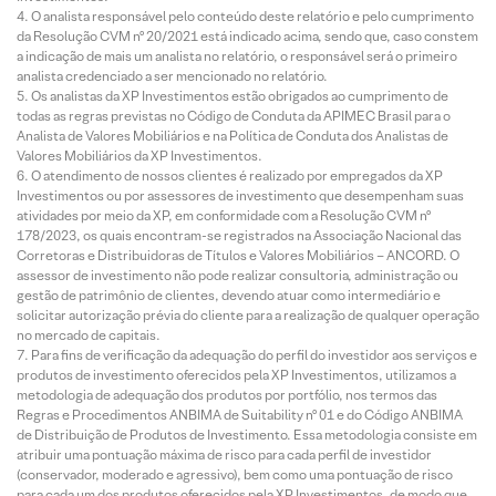
O analista responsável pelo conteúdo deste relatório e pelo cumprimento
da Resolução CVM nº 20/2021 está indicado acima, sendo que, caso constem
a indicação de mais um analista no relatório, o responsável será o primeiro
analista credenciado a ser mencionado no relatório.
Os analistas da XP Investimentos estão obrigados ao cumprimento de
todas as regras previstas no Código de Conduta da APIMEC Brasil para o
Analista de Valores Mobiliários e na Política de Conduta dos Analistas de
Valores Mobiliários da XP Investimentos.
O atendimento de nossos clientes é realizado por empregados da XP
Investimentos ou por assessores de investimento que desempenham suas
atividades por meio da XP, em conformidade com a Resolução CVM nº
178/2023, os quais encontram-se registrados na Associação Nacional das
Corretoras e Distribuidoras de Títulos e Valores Mobiliários – ANCORD. O
assessor de investimento não pode realizar consultoria, administração ou
gestão de patrimônio de clientes, devendo atuar como intermediário e
solicitar autorização prévia do cliente para a realização de qualquer operação
no mercado de capitais.
Para fins de verificação da adequação do perfil do investidor aos serviços e
produtos de investimento oferecidos pela XP Investimentos, utilizamos a
metodologia de adequação dos produtos por portfólio, nos termos das
Regras e Procedimentos ANBIMA de Suitability nº 01 e do Código ANBIMA
de Distribuição de Produtos de Investimento. Essa metodologia consiste em
atribuir uma pontuação máxima de risco para cada perfil de investidor
(conservador, moderado e agressivo), bem como uma pontuação de risco
para cada um dos produtos oferecidos pela XP Investimentos, de modo que