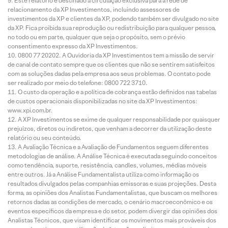
Este relatório é destinado à circulação exclusiva para a rede de
relacionamento da XP Investimentos, incluindo assessores de
investimentos da XP e clientes da XP, podendo também ser divulgado no site
da XP. Fica proibida sua reprodução ou redistribuição para qualquer pessoa,
no todo ou em parte, qualquer que seja o propósito, sem o prévio
consentimento expresso da XP Investimentos.
0800 77 20202. A Ouvidoria da XP Investimentos tem a missão de servir
de canal de contato sempre que os clientes que não se sentirem satisfeitos
com as soluções dadas pela empresa aos seus problemas. O contato pode
ser realizado por meio do telefone: 0800 722 3710.
O custo da operação e a política de cobrança estão definidos nas tabelas
de custos operacionais disponibilizadas no site da XP Investimentos:
www.xpi.com.br.
A XP Investimentos se exime de qualquer responsabilidade por quaisquer
prejuízos, diretos ou indiretos, que venham a decorrer da utilização deste
relatório ou seu conteúdo.
A Avaliação Técnica e a Avaliação de Fundamentos seguem diferentes
metodologias de análise. A Análise Técnica é executada seguindo conceitos
como tendência, suporte, resistência, candles, volumes, médias móveis
entre outros. Já a Análise Fundamentalista utiliza como informação os
resultados divulgados pelas companhias emissoras e suas projeções. Desta
forma, as opiniões dos Analistas Fundamentalistas, que buscam os melhores
retornos dadas as condições de mercado, o cenário macroeconômico e os
eventos específicos da empresa e do setor, podem divergir das opiniões dos
Analistas Técnicos, que visam identificar os movimentos mais prováveis dos